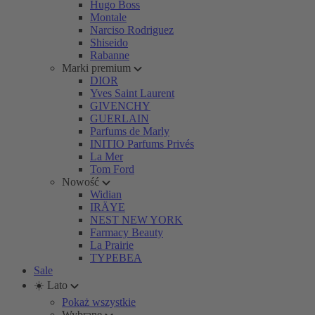
Hugo Boss
Montale
Narciso Rodriguez
Shiseido
Rabanne
Marki premium
DIOR
Yves Saint Laurent
GIVENCHY
GUERLAIN
Parfums de Marly
INITIO Parfums Privés
La Mer
Tom Ford
Nowość
Widian
IRÄYE
NEST NEW YORK
Farmacy Beauty
La Prairie
TYPEBEA
Sale
☀️ Lato
Pokaż wszystkie
Wybrane