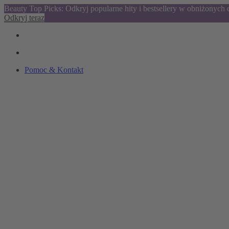
Beauty Top Picks: Odkryj popularne hity i bestsellery w obniżonych
Odkryj teraz
Pomoc & Kontakt