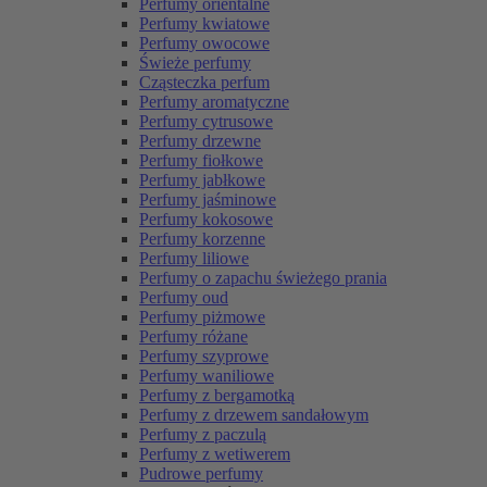
Perfumy orientalne
Perfumy kwiatowe
Perfumy owocowe
Świeże perfumy
Cząsteczka perfum
Perfumy aromatyczne
Perfumy cytrusowe
Perfumy drzewne
Perfumy fiołkowe
Perfumy jabłkowe
Perfumy jaśminowe
Perfumy kokosowe
Perfumy korzenne
Perfumy liliowe
Perfumy o zapachu świeżego prania
Perfumy oud
Perfumy piżmowe
Perfumy różane
Perfumy szyprowe
Perfumy waniliowe
Perfumy z bergamotką
Perfumy z drzewem sandałowym
Perfumy z paczulą
Perfumy z wetiwerem
Pudrowe perfumy