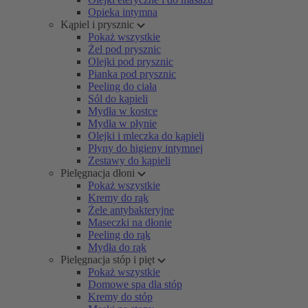
Opieka intymna
Kąpiel i prysznic
Pokaż wszystkie
Żel pod prysznic
Olejki pod prysznic
Pianka pod prysznic
Peeling do ciała
Sól do kąpieli
Mydła w kostce
Mydła w płynie
Olejki i mleczka do kąpieli
Płyny do higieny intymnej
Zestawy do kąpieli
Pielęgnacja dłoni
Pokaż wszystkie
Kremy do rąk
Żele antybakteryjne
Maseczki na dłonie
Peeling do rąk
Mydła do rąk
Pielęgnacja stóp i pięt
Pokaż wszystkie
Domowe spa dla stóp
Kremy do stóp