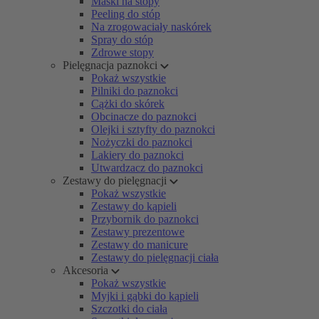
Maski na stopy
Peeling do stóp
Na zrogowaciały naskórek
Spray do stóp
Zdrowe stopy
Pielęgnacja paznokci
Pokaż wszystkie
Pilniki do paznokci
Cążki do skórek
Obcinacze do paznokci
Olejki i sztyfty do paznokci
Nożyczki do paznokci
Lakiery do paznokci
Utwardzacz do paznokci
Zestawy do pielęgnacji
Pokaż wszystkie
Zestawy do kąpieli
Przybornik do paznokci
Zestawy prezentowe
Zestawy do manicure
Zestawy do pielęgnacji ciała
Akcesoria
Pokaż wszystkie
Myjki i gąbki do kąpieli
Szczotki do ciała