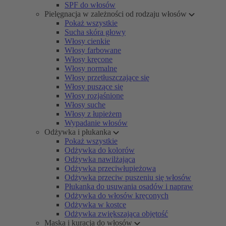
SPF do włosów
Pielęgnacja w zależności od rodzaju włosów
Pokaż wszystkie
Sucha skóra głowy
Włosy cienkie
Włosy farbowane
Włosy kręcone
Włosy normalne
Włosy przetłuszczające się
Włosy puszące się
Włosy rozjaśnione
Włosy suche
Włosy z łupieżem
Wypadanie włosów
Odżywka i płukanka
Pokaż wszystkie
Odżywka do kolorów
Odżywka nawilżająca
Odżywka przeciwłupieżowa
Odżywka przeciw puszeniu się włosów
Płukanka do usuwania osadów i napraw
Odżywka do włosów kręconych
Odżywka w kostce
Odżywka zwiększająca objętość
Maska i kuracja do włosów