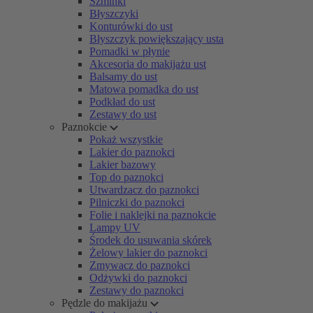
Szminki
Błyszczyki
Konturówki do ust
Błyszczyk powiększający usta
Pomadki w płynie
Akcesoria do makijażu ust
Balsamy do ust
Matowa pomadka do ust
Podkład do ust
Zestawy do ust
Paznokcie
Pokaż wszystkie
Lakier do paznokci
Lakier bazowy
Top do paznokci
Utwardzacz do paznokci
Pilniczki do paznokci
Folie i naklejki na paznokcie
Lampy UV
Środek do usuwania skórek
Żelowy lakier do paznokci
Zmywacz do paznokci
Odżywki do paznokci
Zestawy do paznokci
Pędzle do makijażu