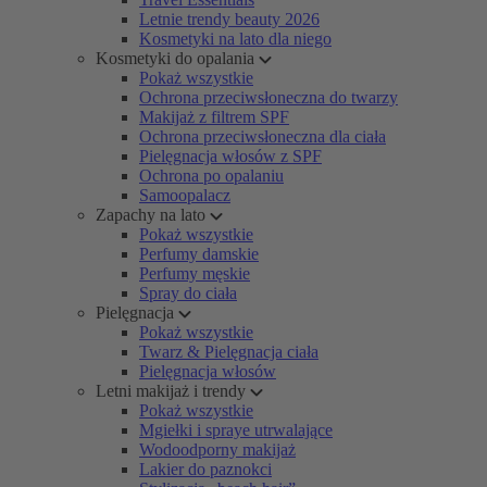
Letnie trendy beauty 2026
Kosmetyki na lato dla niego
Kosmetyki do opalania
Pokaż wszystkie
Ochrona przeciwsłoneczna do twarzy
Makijaż z filtrem SPF
Ochrona przeciwsłoneczna dla ciała
Pielęgnacja włosów z SPF
Ochrona po opalaniu
Samoopalacz
Zapachy na lato
Pokaż wszystkie
Perfumy damskie
Perfumy męskie
Spray do ciała
Pielęgnacja
Pokaż wszystkie
Twarz & Pielęgnacja ciała
Pielęgnacja włosów
Letni makijaż i trendy
Pokaż wszystkie
Mgiełki i spraye utrwalające
Wodoodporny makijaż
Lakier do paznokci