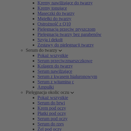
Kremy nawilżające do twarzy
Kremy tonujące
Maseczki do twarzy
Mgiełki do twarzy
Ostrożność z Q10
Pielęgnacja przeciw pryszczom
Pielęgnacja twarzy bez parabenów
Szyja i dekolt
Zestawy do pielęgnacji twarzy
Serum do twarzy
Pokaż wszystkie
Serum przeciwzmarszczkowe
Kolagen do twarzy
Serum nawilżające
Serum z kwasem hialuronowym
Serum z witaminą c
Ampułki
Pielęgnacja okolic oczu
Pokaż wszystkie
Serum do brwi
Krem pod oczy
Płatki pod oczy
Serum pod oczy
Serum do rzęs
Żel pod oczy