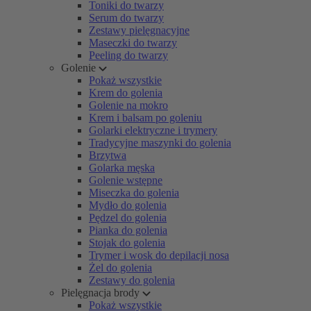
Toniki do twarzy
Serum do twarzy
Zestawy pielęgnacyjne
Maseczki do twarzy
Peeling do twarzy
Golenie
Pokaż wszystkie
Krem do golenia
Golenie na mokro
Krem i balsam po goleniu
Golarki elektryczne i trymery
Tradycyjne maszynki do golenia
Brzytwa
Golarka męska
Golenie wstępne
Miseczka do golenia
Mydło do golenia
Pędzel do golenia
Pianka do golenia
Stojak do golenia
Trymer i wosk do depilacji nosa
Żel do golenia
Zestawy do golenia
Pielęgnacja brody
Pokaż wszystkie