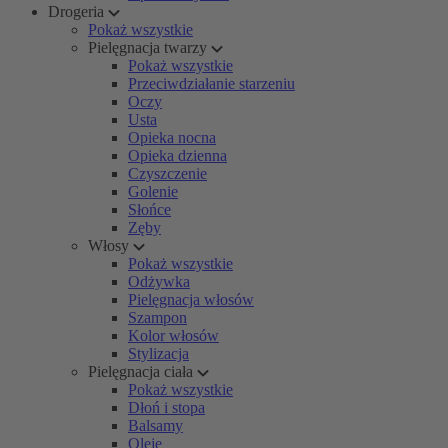
Drogeria
Pokaż wszystkie
Pielęgnacja twarzy
Pokaż wszystkie
Przeciwdziałanie starzeniu
Oczy
Usta
Opieka nocna
Opieka dzienna
Czyszczenie
Golenie
Słońce
Zęby
Włosy
Pokaż wszystkie
Odżywka
Pielęgnacja włosów
Szampon
Kolor włosów
Stylizacja
Pielęgnacja ciała
Pokaż wszystkie
Dłoń i stopa
Balsamy
Oleje