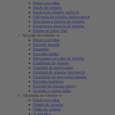
Pokaż wszystkie
Masło do włosów
Kuracja do włosów suchych
Odżywka do włosów farbowanych
Nawilżająca kuracja do włosów
Keratynowa kuracja do włosów
Zabieg na włosy loki
Szczotki do włosów
Pokaż wszystkie
Szczotki okrągłe
Detangler
Szczotka płaska
Drewniana szczotka do włosów
Grzebienie do włosów
Grzebień do tapirowania
Grzebień do włosów kręconych
Grzebienie do strzyżenia włosów
Szczotka tunelowa
Szczotki do masażu głowy
Szczotki z włosia dzika
Akcesoria do włosów
Pokaż wszystkie
Opaski do włosów
Wałki do włosów
Scrunchies