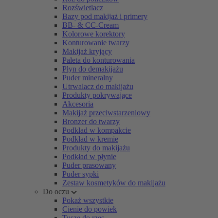
Rozświetlacz
Bazy pod makijaż i primery
BB- & CC-Cream
Kolorowe korektory
Konturowanie twarzy
Makijaż kryjący
Paleta do konturowania
Płyn do demakijażu
Puder mineralny
Utrwalacz do makijażu
Produkty pokrywające
Akcesoria
Makijaż przeciwstarzeniowy
Bronzer do twarzy
Podkład w kompakcie
Podkład w kremie
Produkty do makijażu
Podkład w płynie
Puder prasowany
Puder sypki
Zestaw kosmetyków do makijażu
Do oczu
Pokaż wszystkie
Cienie do powiek
Tusze do rzęs