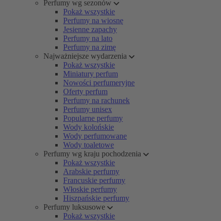
Perfumy wg sezonów
Pokaż wszystkie
Perfumy na wiosnę
Jesienne zapachy
Perfumy na lato
Perfumy na zimę
Najważniejsze wydarzenia
Pokaż wszystkie
Miniatury perfum
Nowości perfumeryjne
Oferty perfum
Perfumy na rachunek
Perfumy unisex
Popularne perfumy
Wody kolońskie
Wody perfumowane
Wody toaletowe
Perfumy wg kraju pochodzenia
Pokaż wszystkie
Arabskie perfumy
Francuskie perfumy
Włoskie perfumy
Hiszpańskie perfumy
Perfumy luksusowe
Pokaż wszystkie