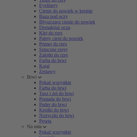
Eyelinery
Cienie do powiek w kremie
Baza pod oczy
Błyszczące cienie do powiek
Demakijaż oczu
Klej do rzęs
Palety cieni do powiek
Primer do rzęs
Sztuczne rzęsy
Zalotki do rzęs
Farba do brwi
Kajal
Zestawy
Brwi
Pokaż wszystkie
Farba do brwi
Tusz i żel do brwi
Pomada do brwi
Puder do brwi
Kredki do brwi
Nożyczki do brwi
Pęseta
Na usta
Pokaż wszystkie