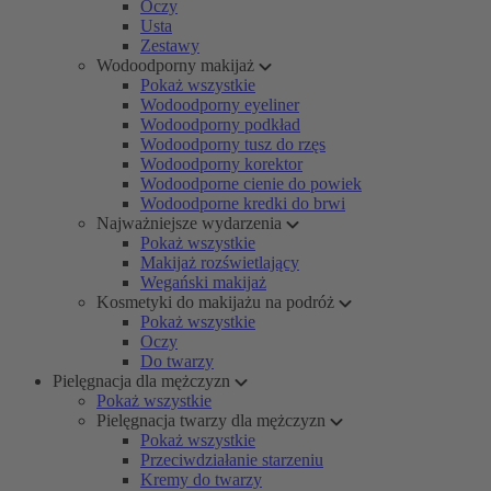
Oczy
Usta
Zestawy
Wodoodporny makijaż
Pokaż wszystkie
Wodoodporny eyeliner
Wodoodporny podkład
Wodoodporny tusz do rzęs
Wodoodporny korektor
Wodoodporne cienie do powiek
Wodoodporne kredki do brwi
Najważniejsze wydarzenia
Pokaż wszystkie
Makijaż rozświetlający
Wegański makijaż
Kosmetyki do makijażu na podróż
Pokaż wszystkie
Oczy
Do twarzy
Pielęgnacja dla mężczyzn
Pokaż wszystkie
Pielęgnacja twarzy dla mężczyzn
Pokaż wszystkie
Przeciwdziałanie starzeniu
Kremy do twarzy