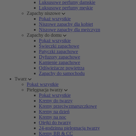
Luksusowe perfumy damskie
Luksusowe perfumy męskie
Zapachy niszowe
Pokaż wszystkie
Niszowe zapachy dla kobiet
Niszowe zapachy dla mężczyzn
Zapachy do domu
Pokaż wszystkie
Świeczki zapachowe
Patyczki zapachowe
Dyfuzory zapachowe
Kamienie zapachowe
Odświeżacze powietrza
Zapachy do samochodu
Twarz
Pokaż wszystkie
Pielęgnacja twarzy
Pokaż wszystkie
Kremy do twarzy
Kremy przeciwzmarszczkowe
Kremy na dzień
Kremy na noc
Olejki do twarzy
24-godzinna pielęgnacja twarzy
Kremy BB & CC