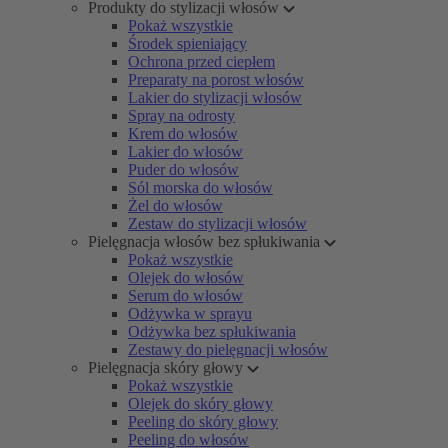
Produkty do stylizacji włosów
Pokaż wszystkie
Środek spieniający
Ochrona przed ciepłem
Preparaty na porost włosów
Lakier do stylizacji włosów
Spray na odrosty
Krem do włosów
Lakier do włosów
Puder do włosów
Sól morska do włosów
Żel do włosów
Zestaw do stylizacji włosów
Pielęgnacja włosów bez spłukiwania
Pokaż wszystkie
Olejek do włosów
Serum do włosów
Odżywka w sprayu
Odżywka bez spłukiwania
Zestawy do pielęgnacji włosów
Pielęgnacja skóry głowy
Pokaż wszystkie
Olejek do skóry głowy
Peeling do skóry głowy
Peeling do włosów