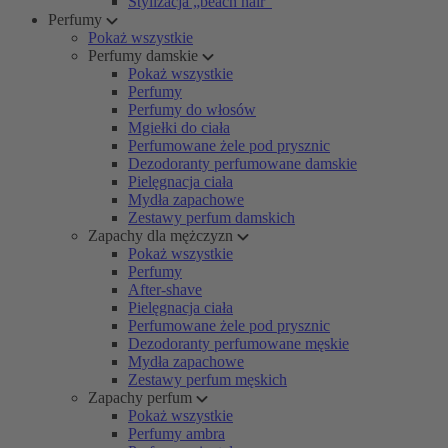
Stylizacja „beach hair”
Perfumy
Pokaż wszystkie
Perfumy damskie
Pokaż wszystkie
Perfumy
Perfumy do włosów
Mgiełki do ciała
Perfumowane żele pod prysznic
Dezodoranty perfumowane damskie
Pielęgnacja ciała
Mydła zapachowe
Zestawy perfum damskich
Zapachy dla mężczyzn
Pokaż wszystkie
Perfumy
After-shave
Pielęgnacja ciała
Perfumowane żele pod prysznic
Dezodoranty perfumowane męskie
Mydła zapachowe
Zestawy perfum męskich
Zapachy perfum
Pokaż wszystkie
Perfumy ambra