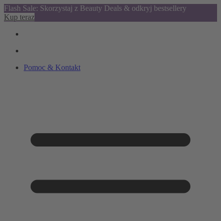
Flash Sale: Skorzystaj z Beauty Deals & odkryj bestsellery
Kup teraz
Pomoc & Kontakt