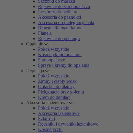
Szczotki do masażu
Rękawice do samoopalacza
Przybory do pedicure
Akcesoria do paznokci
Akcesoria do pielęgnacji ciała
Bransoletki materiałowe
Flanela
Rękawice do peelingu
Opalanie
Pokaż wszystkie
Kosmetyki po opalaniu
Samoopalacze
Spraye i kremy do opalania
Depilacja
Pokaż wszystkie
Zimny i ciepły wosk
Golarki i depilatory
Pielęgnacja przy goleniu
Krem do depilacji
Akcesoria łazienkowe
Pokaż wszystkie
Akcesoria łazienkowe
Szlafroki
Ręczniki i dywaniki łazienkowe
Kosmetyczki