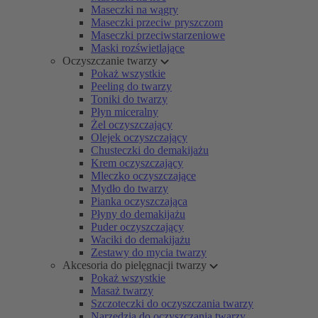
Maseczki na wągry
Maseczki przeciw pryszczom
Maseczki przeciwstarzeniowe
Maski rozświetlające
Oczyszczanie twarzy
Pokaż wszystkie
Peeling do twarzy
Toniki do twarzy
Płyn miceralny
Żel oczyszczający
Olejek oczyszczający
Chusteczki do demakijażu
Krem oczyszczający
Mleczko oczyszczające
Mydło do twarzy
Pianka oczyszczająca
Płyny do demakijażu
Puder oczyszczający
Waciki do demakijażu
Zestawy do mycia twarzy
Akcesoria do pielęgnacji twarzy
Pokaż wszystkie
Masaż twarzy
Szczoteczki do oczyszczania twarzy
Narzędzia do oczyszczania twarzy