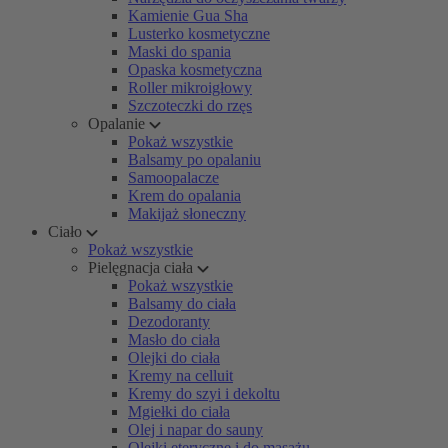
Kamienie Gua Sha
Lusterko kosmetyczne
Maski do spania
Opaska kosmetyczna
Roller mikroigłowy
Szczoteczki do rzęs
Opalanie
Pokaż wszystkie
Balsamy po opalaniu
Samoopalacze
Krem do opalania
Makijaż słoneczny
Ciało
Pokaż wszystkie
Pielęgnacja ciała
Pokaż wszystkie
Balsamy do ciała
Dezodoranty
Masło do ciała
Olejki do ciała
Kremy na celluit
Kremy do szyi i dekoltu
Mgiełki do ciała
Olej i napar do sauny
Olejki eteryczne i do masażu