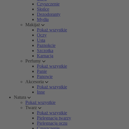
Czyszczenie
Słońce
Dezodoranty
Mydła
Makijaż
Pokaż wszystkie
Oczy
Usta
Paznokcie
Szczotka
Karnacja
Perfumy
Pokaż wszystkie
Panie
Panowie
Akcesoria
Pokaż wszystkie
Inne
Natura
Pokaż wszystkie
Twarz
Pokaż wszystkie
Pielęgnacja twarzy
Pielęgnacja oczu
Czyszczenie