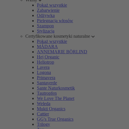
Pokaż wszystkie
Zabarwienie
Odżywka
Pielęgnacja włosów
Szampon
Stylizacja
Certyfikowane kosmetyki naturalne
Pokaż wszystkie
MÁDARA
ANNEMARIE BÖRLIND
Hej Organic
Heliotrop
Lavera
Logona
Primavera
Santaverde
Sante Naturkosmetik
Tautropfen
We Love The Planet
Weleda
Mukti Organics
Cattier
GG's True Organics
Trilogy