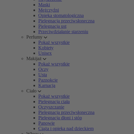
Maski
Mężczyźni
Opieka stomatologiczna
Pielęgnacja przeciwsłoneczna
Pielęgnacja ust
Przeciwdziałanie starzeniu
Perfumy
Pokaż wszystkie
Kobiety
Unisex
Makijaż
Pokaż wszystkie
Oczy
Usta
Paznokcie
Karnacja
Ciało
Pokaż wszystkie
Pielęgnacja ciała
Oczyszczanie
Pielęgnacja przeciwsłoneczna
Pielęgnacja dłoni i stóp
Panowie
Ciąża i opieka nad dzieckiem
Włosy