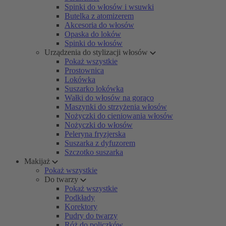
Spinki do włosów i wsuwki
Butelka z atomizerem
Akcesoria do włosów
Opaska do loków
Spinki do włosów
Urządzenia do stylizacji włosów
Pokaż wszystkie
Prostownica
Lokówka
Suszarko lokówka
Wałki do włosów na gorąco
Maszynki do strzyżenia włosów
Nożyczki do cieniowania włosów
Nożyczki do włosów
Peleryna fryzjerska
Suszarka z dyfuzorem
Szczotko suszarka
Makijaż
Pokaż wszystkie
Do twarzy
Pokaż wszystkie
Podkłady
Korektory
Pudry do twarzy
Róż do policzków