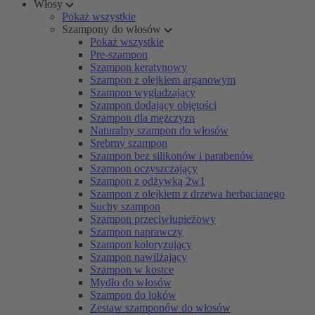
Włosy
Pokaż wszystkie
Szampony do włosów
Pokaż wszystkie
Pre-szampon
Szampon keratynowy
Szampon z olejkiem arganowym
Szampon wygładzający
Szampon dodający objętości
Szampon dla mężczyzn
Naturalny szampon do włosów
Srebrny szampon
Szampon bez silikonów i parabenów
Szampon oczyszczający
Szampon z odżywką 2w1
Szampon z olejkiem z drzewa herbacianego
Suchy szampon
Szampon przeciwłupieżowy
Szampon naprawczy
Szampon koloryzujący
Szampon nawilżający
Szampon w kostce
Mydło do włosów
Szampon do loków
Zestaw szamponów do włosów