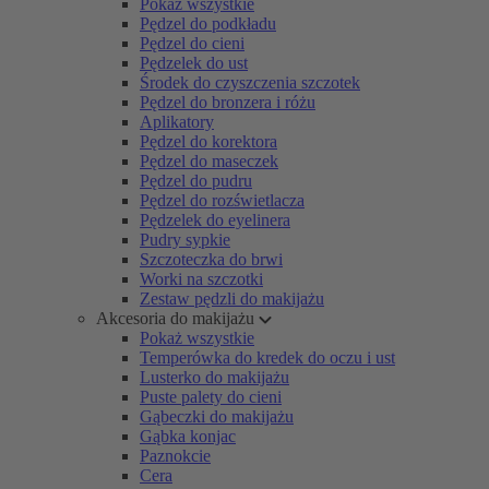
Pokaż wszystkie
Pędzel do podkładu
Pędzel do cieni
Pędzelek do ust
Środek do czyszczenia szczotek
Pędzel do bronzera i różu
Aplikatory
Pędzel do korektora
Pędzel do maseczek
Pędzel do pudru
Pędzel do rozświetlacza
Pędzelek do eyelinera
Pudry sypkie
Szczoteczka do brwi
Worki na szczotki
Zestaw pędzli do makijażu
Akcesoria do makijażu
Pokaż wszystkie
Temperówka do kredek do oczu i ust
Lusterko do makijażu
Puste palety do cieni
Gąbeczki do makijażu
Gąbka konjac
Paznokcie
Cera