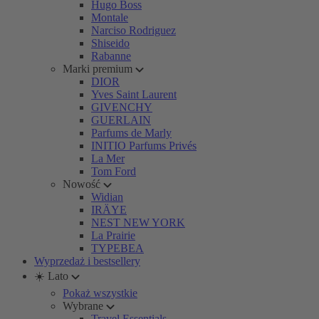
Hugo Boss
Montale
Narciso Rodriguez
Shiseido
Rabanne
Marki premium
DIOR
Yves Saint Laurent
GIVENCHY
GUERLAIN
Parfums de Marly
INITIO Parfums Privés
La Mer
Tom Ford
Nowość
Widian
IRÄYE
NEST NEW YORK
La Prairie
TYPEBEA
Wyprzedaż i bestsellery
☀️ Lato
Pokaż wszystkie
Wybrane
Travel Essentials