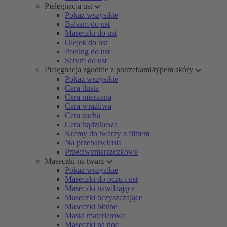
Pielęgnacja ust
Pokaż wszystkie
Balsam do ust
Maseczki do ust
Olejek do ust
Peeling do ust
Serum do ust
Pielęgnacja zgodnie z potrzebami/typem skóry
Pokaż wszystkie
Cera tłusta
Cera mieszana
Cera wrażliwa
Cera sucha
Cera trądzikowa
Kremy do twarzy z filtrem
Na przebarwienia
Przeciwzmarszczkowe
Maseczki na twarz
Pokaż wszystkie
Maseczki do oczu i ust
Maseczki nawilżające
Maseczki oczyszczające
Maseczki błotne
Maski materiałowe
Maseczki na noc