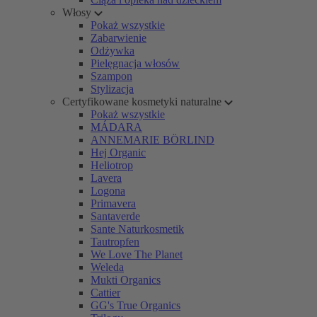
Włosy
Pokaż wszystkie
Zabarwienie
Odżywka
Pielęgnacja włosów
Szampon
Stylizacja
Certyfikowane kosmetyki naturalne
Pokaż wszystkie
MÁDARA
ANNEMARIE BÖRLIND
Hej Organic
Heliotrop
Lavera
Logona
Primavera
Santaverde
Sante Naturkosmetik
Tautropfen
We Love The Planet
Weleda
Mukti Organics
Cattier
GG's True Organics