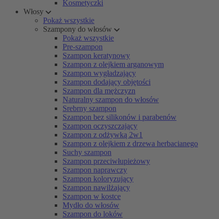
Kosmetyczki
Włosy
Pokaż wszystkie
Szampony do włosów
Pokaż wszystkie
Pre-szampon
Szampon keratynowy
Szampon z olejkiem arganowym
Szampon wygładzający
Szampon dodający objętości
Szampon dla mężczyzn
Naturalny szampon do włosów
Srebrny szampon
Szampon bez silikonów i parabenów
Szampon oczyszczający
Szampon z odżywką 2w1
Szampon z olejkiem z drzewa herbacianego
Suchy szampon
Szampon przeciwłupieżowy
Szampon naprawczy
Szampon koloryzujący
Szampon nawilżający
Szampon w kostce
Mydło do włosów
Szampon do loków