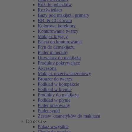
Róż do policzków
Rozświetlacz
Bazy pod makijaż i primery
BB- & CC-Cream
Kolorowe korektory
Konturowanie twarzy
Makijaż kryjący
Paleta do konturowania
Płyn do demakijażu
Puder mineralny
Utrwalacz do makijażu
Produkty pokrywające
Akcesoria
Makijaż przeciwstarzeniowy
Bronzer do twarzy
Podkład w kompakcie
Podkład w kremie
Produkty do makijażu
Podkład w płynie
Puder prasowany
Puder sypki
Zestaw kosmetyków do makijażu
Do oczu
Pokaż wszystkie
Cienie do powiek