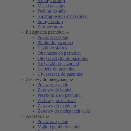
Kremy do stóp
Maski na stopy
Peeling do stóp
Na zrogowaciały naskórek
Spray do stóp
Zdrowe stopy
Pielęgnacja paznokci
Pokaż wszystkie
Pilniki do paznokci
Cążki do skórek
Obcinacze do paznokci
Olejki i sztyfty do paznokci
Nożyczki do paznokci
Lakiery do paznokci
Utwardzacz do paznokci
Zestawy do pielęgnacji
Pokaż wszystkie
Zestawy do kąpieli
Przybornik do paznokci
Zestawy prezentowe
Zestawy do manicure
Zestawy do pielęgnacji ciała
Akcesoria
Pokaż wszystkie
Myjki i gąbki do kąpieli