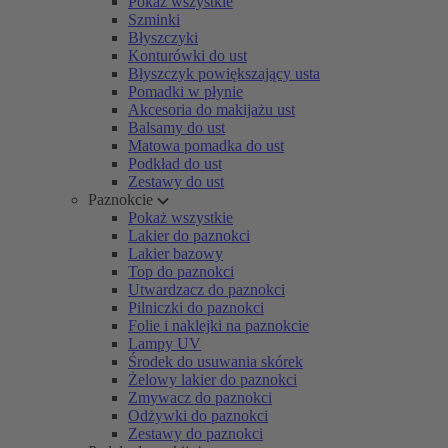
Pokaż wszystkie
Szminki
Błyszczyki
Konturówki do ust
Błyszczyk powiększający usta
Pomadki w płynie
Akcesoria do makijażu ust
Balsamy do ust
Matowa pomadka do ust
Podkład do ust
Zestawy do ust
Paznokcie
Pokaż wszystkie
Lakier do paznokci
Lakier bazowy
Top do paznokci
Utwardzacz do paznokci
Pilniczki do paznokci
Folie i naklejki na paznokcie
Lampy UV
Środek do usuwania skórek
Żelowy lakier do paznokci
Zmywacz do paznokci
Odżywki do paznokci
Zestawy do paznokci