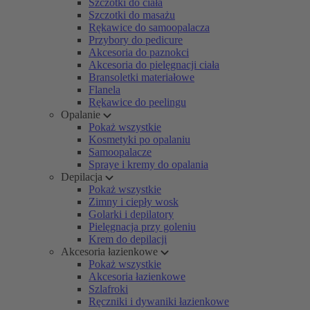
Szczotki do ciała
Szczotki do masażu
Rękawice do samoopalacza
Przybory do pedicure
Akcesoria do paznokci
Akcesoria do pielęgnacji ciała
Bransoletki materiałowe
Flanela
Rękawice do peelingu
Opalanie
Pokaż wszystkie
Kosmetyki po opalaniu
Samoopalacze
Spraye i kremy do opalania
Depilacja
Pokaż wszystkie
Zimny i ciepły wosk
Golarki i depilatory
Pielęgnacja przy goleniu
Krem do depilacji
Akcesoria łazienkowe
Pokaż wszystkie
Akcesoria łazienkowe
Szlafroki
Ręczniki i dywaniki łazienkowe