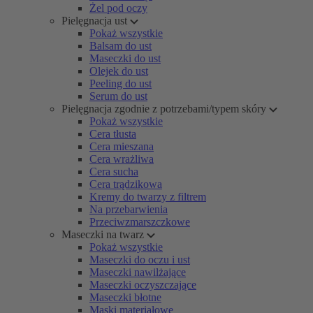
Żel pod oczy
Pielęgnacja ust
Pokaż wszystkie
Balsam do ust
Maseczki do ust
Olejek do ust
Peeling do ust
Serum do ust
Pielęgnacja zgodnie z potrzebami/typem skóry
Pokaż wszystkie
Cera tłusta
Cera mieszana
Cera wrażliwa
Cera sucha
Cera trądzikowa
Kremy do twarzy z filtrem
Na przebarwienia
Przeciwzmarszczkowe
Maseczki na twarz
Pokaż wszystkie
Maseczki do oczu i ust
Maseczki nawilżające
Maseczki oczyszczające
Maseczki błotne
Maski materiałowe