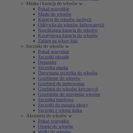
Maska i kuracja do włosów
Pokaż wszystkie
Masło do włosów
Kuracja do włosów suchych
Odżywka do włosów farbowanych
Nawilżająca kuracja do włosów
Keratynowa kuracja do włosów
Zabieg na włosy loki
Szczotki do włosów
Pokaż wszystkie
Szczotki okrągłe
Detangler
Szczotka płaska
Drewniana szczotka do włosów
Grzebienie do włosów
Grzebień do tapirowania
Grzebień do włosów kręconych
Grzebienie do strzyżenia włosów
Szczotka tunelowa
Szczotki do masażu głowy
Szczotki z włosia dzika
Akcesoria do włosów
Pokaż wszystkie
Opaski do włosów
Wałki do włosów