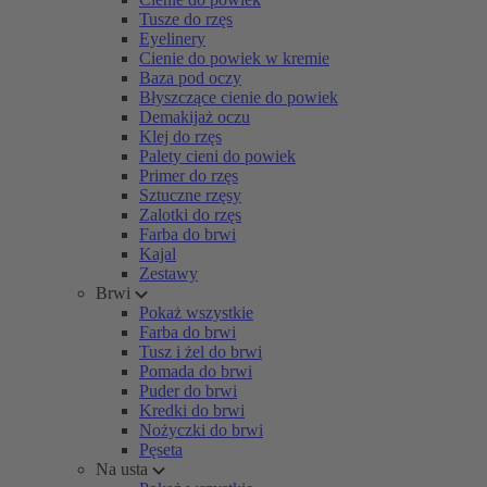
Tusze do rzęs
Eyelinery
Cienie do powiek w kremie
Baza pod oczy
Błyszczące cienie do powiek
Demakijaż oczu
Klej do rzęs
Palety cieni do powiek
Primer do rzęs
Sztuczne rzęsy
Zalotki do rzęs
Farba do brwi
Kajal
Zestawy
Brwi
Pokaż wszystkie
Farba do brwi
Tusz i żel do brwi
Pomada do brwi
Puder do brwi
Kredki do brwi
Nożyczki do brwi
Pęseta
Na usta