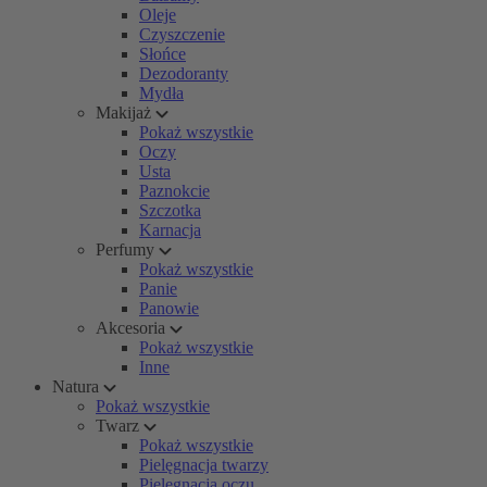
Oleje
Czyszczenie
Słońce
Dezodoranty
Mydła
Makijaż
Pokaż wszystkie
Oczy
Usta
Paznokcie
Szczotka
Karnacja
Perfumy
Pokaż wszystkie
Panie
Panowie
Akcesoria
Pokaż wszystkie
Inne
Natura
Pokaż wszystkie
Twarz
Pokaż wszystkie
Pielęgnacja twarzy
Pielęgnacja oczu