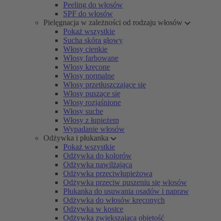
Peeling do włosów
SPF do włosów
Pielęgnacja w zależności od rodzaju włosów
Pokaż wszystkie
Sucha skóra głowy
Włosy cienkie
Włosy farbowane
Włosy kręcone
Włosy normalne
Włosy przetłuszczające się
Włosy puszące się
Włosy rozjaśnione
Włosy suche
Włosy z łupieżem
Wypadanie włosów
Odżywka i płukanka
Pokaż wszystkie
Odżywka do kolorów
Odżywka nawilżająca
Odżywka przeciwłupieżowa
Odżywka przeciw puszeniu się włosów
Płukanka do usuwania osadów i napraw
Odżywka do włosów kręconych
Odżywka w kostce
Odżywka zwiększająca objętość