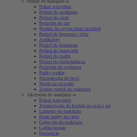
Pędzle do makijażu
Pokaż wszystkie
Pędzel do podkładu
Pędzel do cieni
Pędzelek do ust
Środek do czyszczenia szczotek
Pędzel do bronzera i różu
Aplikatory
Pędzel do korektora
Pędzel do maseczek
Pędzel do pudru
Pędzel do rozświetlacza
Pędzelek do eyelinera
Pudry sypkie
Szczoteczka do brwi
Worki na szczotki
Zestaw pędzli do makijażu
Akcesoria do makijażu
Pokaż wszystkie
Temperówka do kredek do oczu i ust
Lusterko do makijażu
Puste palety do cieni
Gąbeczki do makijażu
Gąbka konjac
Paznokcie