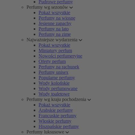
Pudrowe perfumy
Perfumy wg sezonów
Pokaż wszystkie
Perfumy na wiosnę
Jesienne zapachy
Perfumy na lato
Perfumy na zimę
Najważniejsze wydarzenia
Pokaż wszystkie
Miniatury perfum
Nowości perfumeryjne
Oferty perfum
Perfumy na rachunek
Perfumy unisex
Popularne perfumy
Wody kolońskie
Wody perfumowane
Wody toaletowe
Perfumy wg kraju pochodzenia
Pokaż wszystkie
Arabskie perfumy
Francuskie perfumy
Włoskie perfumy
Hiszpańskie perfumy
Perfumy luksusowe