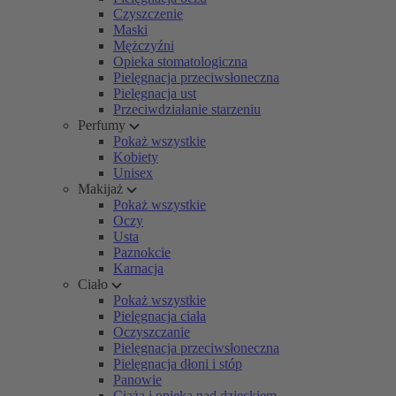
Czyszczenie
Maski
Mężczyźni
Opieka stomatologiczna
Pielęgnacja przeciwsłoneczna
Pielęgnacja ust
Przeciwdziałanie starzeniu
Perfumy
Pokaż wszystkie
Kobiety
Unisex
Makijaż
Pokaż wszystkie
Oczy
Usta
Paznokcie
Karnacja
Ciało
Pokaż wszystkie
Pielęgnacja ciała
Oczyszczanie
Pielęgnacja przeciwsłoneczna
Pielęgnacja dłoni i stóp
Panowie
Ciąża i opieka nad dzieckiem