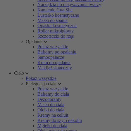
Narzędzia do oczyszczania twarzy
Kamienie Gua Sha
Lusterko kosmetyczne
Maski do spania
Opaska kosmetyczna
Roller mikroigłowy
Szczoteczki do rzęs
Opalanie
Pokaż wszystkie
Balsamy po opalaniu
Samoopalacze
Krem do opalania
Makijaż słoneczny
Ciało
Pokaż wszystkie
Pielęgnacja ciała
Pokaż wszystkie
Balsamy do ciała
Dezodoranty
Masło do ciała
Olejki do ciała
Kremy na celluit
Kremy do szyi i dekoltu
Mgiełki do ciała
Olej i napar do sauny