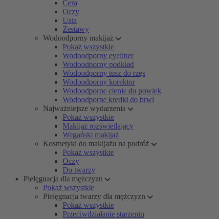
Cera
Oczy
Usta
Zestawy
Wodoodporny makijaż
Pokaż wszystkie
Wodoodporny eyeliner
Wodoodporny podkład
Wodoodporny tusz do rzęs
Wodoodporny korektor
Wodoodporne cienie do powiek
Wodoodporne kredki do brwi
Najważniejsze wydarzenia
Pokaż wszystkie
Makijaż rozświetlający
Wegański makijaż
Kosmetyki do makijażu na podróż
Pokaż wszystkie
Oczy
Do twarzy
Pielęgnacja dla mężczyzn
Pokaż wszystkie
Pielęgnacja twarzy dla mężczyzn
Pokaż wszystkie
Przeciwdziałanie starzeniu