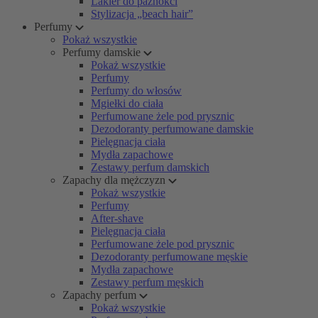
Lakier do paznokci
Stylizacja „beach hair”
Perfumy
Pokaż wszystkie
Perfumy damskie
Pokaż wszystkie
Perfumy
Perfumy do włosów
Mgiełki do ciała
Perfumowane żele pod prysznic
Dezodoranty perfumowane damskie
Pielęgnacja ciała
Mydła zapachowe
Zestawy perfum damskich
Zapachy dla mężczyzn
Pokaż wszystkie
Perfumy
After-shave
Pielęgnacja ciała
Perfumowane żele pod prysznic
Dezodoranty perfumowane męskie
Mydła zapachowe
Zestawy perfum męskich
Zapachy perfum
Pokaż wszystkie