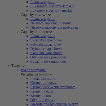
Pokaż wszystkie
Luksusowe perfumy damskie
Luksusowe perfumy męskie
Zapachy niszowe
Pokaż wszystkie
Niszowe zapachy dla kobiet
Niszowe zapachy dla mężczyzn
Zapachy do domu
Pokaż wszystkie
Świeczki zapachowe
Patyczki zapachowe
Dyfuzory zapachowe
Kamienie zapachowe
Odświeżacze powietrza
Zapachy do samochodu
Twarz
Pokaż wszystkie
Pielęgnacja twarzy
Pokaż wszystkie
Kremy do twarzy
Kremy przeciwzmarszczkowe
Kremy na dzień
Kremy na noc
Olejki do twarzy
24-godzinna pielęgnacja twarzy