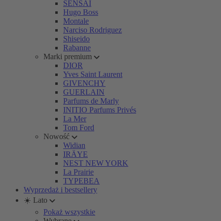
SENSAI
Hugo Boss
Montale
Narciso Rodriguez
Shiseido
Rabanne
Marki premium
DIOR
Yves Saint Laurent
GIVENCHY
GUERLAIN
Parfums de Marly
INITIO Parfums Privés
La Mer
Tom Ford
Nowość
Widian
IRÄYE
NEST NEW YORK
La Prairie
TYPEBEA
Wyprzedaż i bestsellery
☀️ Lato
Pokaż wszystkie
Wybrane