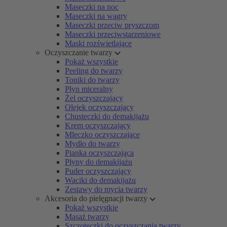
Maseczki na noc
Maseczki na wągry
Maseczki przeciw pryszczom
Maseczki przeciwstarzeniowe
Maski rozświetlające
Oczyszczanie twarzy
Pokaż wszystkie
Peeling do twarzy
Toniki do twarzy
Płyn miceralny
Żel oczyszczający
Olejek oczyszczający
Chusteczki do demakijażu
Krem oczyszczający
Mleczko oczyszczające
Mydło do twarzy
Pianka oczyszczająca
Płyny do demakijażu
Puder oczyszczający
Waciki do demakijażu
Zestawy do mycia twarzy
Akcesoria do pielęgnacji twarzy
Pokaż wszystkie
Masaż twarzy
Szczoteczki do oczyszczania twarzy