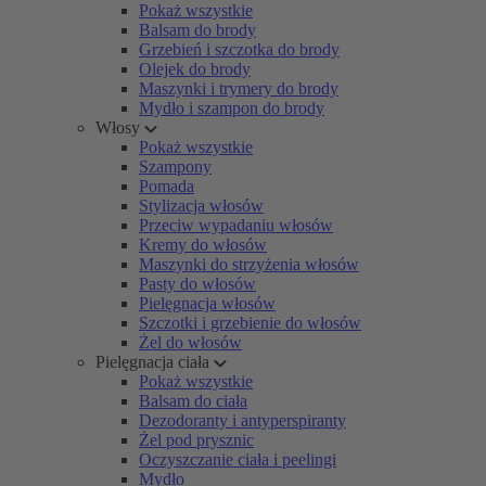
Pokaż wszystkie
Balsam do brody
Grzebień i szczotka do brody
Olejek do brody
Maszynki i trymery do brody
Mydło i szampon do brody
Włosy
Pokaż wszystkie
Szampony
Pomada
Stylizacja włosów
Przeciw wypadaniu włosów
Kremy do włosów
Maszynki do strzyżenia włosów
Pasty do włosów
Pielęgnacja włosów
Szczotki i grzebienie do włosów
Żel do włosów
Pielęgnacja ciała
Pokaż wszystkie
Balsam do ciała
Dezodoranty i antyperspiranty
Żel pod prysznic
Oczyszczanie ciała i peelingi
Mydło