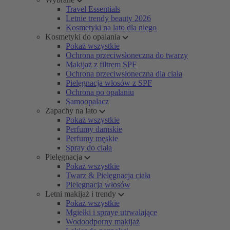
Travel Essentials
Letnie trendy beauty 2026
Kosmetyki na lato dla niego
Kosmetyki do opalania
Pokaż wszystkie
Ochrona przeciwsłoneczna do twarzy
Makijaż z filtrem SPF
Ochrona przeciwsłoneczna dla ciała
Pielęgnacja włosów z SPF
Ochrona po opalaniu
Samoopalacz
Zapachy na lato
Pokaż wszystkie
Perfumy damskie
Perfumy męskie
Spray do ciała
Pielęgnacja
Pokaż wszystkie
Twarz & Pielęgnacja ciała
Pielęgnacja włosów
Letni makijaż i trendy
Pokaż wszystkie
Mgiełki i spraye utrwalające
Wodoodporny makijaż