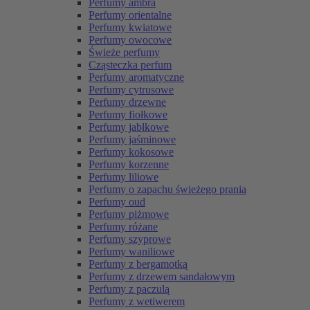
Perfumy ambra
Perfumy orientalne
Perfumy kwiatowe
Perfumy owocowe
Świeże perfumy
Cząsteczka perfum
Perfumy aromatyczne
Perfumy cytrusowe
Perfumy drzewne
Perfumy fiołkowe
Perfumy jabłkowe
Perfumy jaśminowe
Perfumy kokosowe
Perfumy korzenne
Perfumy liliowe
Perfumy o zapachu świeżego prania
Perfumy oud
Perfumy piżmowe
Perfumy różane
Perfumy szyprowe
Perfumy waniliowe
Perfumy z bergamotką
Perfumy z drzewem sandałowym
Perfumy z paczulą
Perfumy z wetiwerem