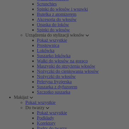
Scrunchies
Spinki do włosów i wsuwki
Butelka z atomizerem
Akcesoria do włosów
Opaska do loków
Spinki do włosów
Urządzenia do stylizacji włosów
Pokaż wszystkie
Prostownica
Lokówka
Suszarko lokówka
Wałki do włosów na gorąco
Maszynki do strzyżenia włosów
Nożyczki do cieniowania włosów
Nożyczki do włosów
Peleryna fryzjerska
Suszarka z dyfuzorem
Szczotko suszarka
Makijaż
Pokaż wszystkie
Do twarzy
Pokaż wszystkie
Podkłady
Korektory
Pudry do twarzy