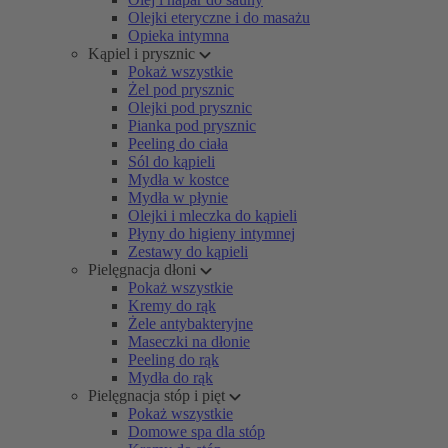
Olejki eteryczne i do masażu
Opieka intymna
Kąpiel i prysznic
Pokaż wszystkie
Żel pod prysznic
Olejki pod prysznic
Pianka pod prysznic
Peeling do ciała
Sól do kąpieli
Mydła w kostce
Mydła w płynie
Olejki i mleczka do kąpieli
Płyny do higieny intymnej
Zestawy do kąpieli
Pielęgnacja dłoni
Pokaż wszystkie
Kremy do rąk
Żele antybakteryjne
Maseczki na dłonie
Peeling do rąk
Mydła do rąk
Pielęgnacja stóp i pięt
Pokaż wszystkie
Domowe spa dla stóp