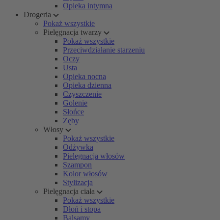
Opieka intymna
Drogeria
Pokaż wszystkie
Pielęgnacja twarzy
Pokaż wszystkie
Przeciwdziałanie starzeniu
Oczy
Usta
Opieka nocna
Opieka dzienna
Czyszczenie
Golenie
Słońce
Zęby
Włosy
Pokaż wszystkie
Odżywka
Pielęgnacja włosów
Szampon
Kolor włosów
Stylizacja
Pielęgnacja ciała
Pokaż wszystkie
Dłoń i stopa
Balsamy