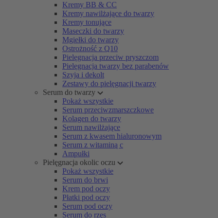
Kremy BB & CC
Kremy nawilżające do twarzy
Kremy tonujące
Maseczki do twarzy
Mgiełki do twarzy
Ostrożność z Q10
Pielęgnacja przeciw pryszczom
Pielęgnacja twarzy bez parabenów
Szyja i dekolt
Zestawy do pielęgnacji twarzy
Serum do twarzy
Pokaż wszystkie
Serum przeciwzmarszczkowe
Kolagen do twarzy
Serum nawilżające
Serum z kwasem hialuronowym
Serum z witaminą c
Ampułki
Pielęgnacja okolic oczu
Pokaż wszystkie
Serum do brwi
Krem pod oczy
Płatki pod oczy
Serum pod oczy
Serum do rzęs