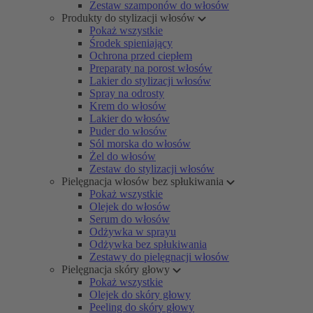
Zestaw szamponów do włosów
Produkty do stylizacji włosów
Pokaż wszystkie
Środek spieniający
Ochrona przed ciepłem
Preparaty na porost włosów
Lakier do stylizacji włosów
Spray na odrosty
Krem do włosów
Lakier do włosów
Puder do włosów
Sól morska do włosów
Żel do włosów
Zestaw do stylizacji włosów
Pielęgnacja włosów bez spłukiwania
Pokaż wszystkie
Olejek do włosów
Serum do włosów
Odżywka w sprayu
Odżywka bez spłukiwania
Zestawy do pielęgnacji włosów
Pielęgnacja skóry głowy
Pokaż wszystkie
Olejek do skóry głowy
Peeling do skóry głowy