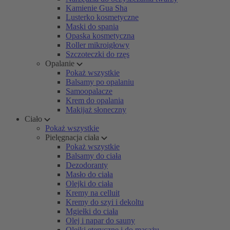
Kamienie Gua Sha
Lusterko kosmetyczne
Maski do spania
Opaska kosmetyczna
Roller mikroigłowy
Szczoteczki do rzęs
Opalanie
Pokaż wszystkie
Balsamy po opalaniu
Samoopalacze
Krem do opalania
Makijaż słoneczny
Ciało
Pokaż wszystkie
Pielęgnacja ciała
Pokaż wszystkie
Balsamy do ciała
Dezodoranty
Masło do ciała
Olejki do ciała
Kremy na celluit
Kremy do szyi i dekoltu
Mgiełki do ciała
Olej i napar do sauny
Olejki eteryczne i do masażu