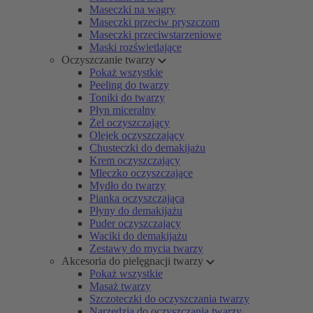
Maseczki na wągry
Maseczki przeciw pryszczom
Maseczki przeciwstarzeniowe
Maski rozświetlające
Oczyszczanie twarzy
Pokaż wszystkie
Peeling do twarzy
Toniki do twarzy
Płyn miceralny
Żel oczyszczający
Olejek oczyszczający
Chusteczki do demakijażu
Krem oczyszczający
Mleczko oczyszczające
Mydło do twarzy
Pianka oczyszczająca
Płyny do demakijażu
Puder oczyszczający
Waciki do demakijażu
Zestawy do mycia twarzy
Akcesoria do pielęgnacji twarzy
Pokaż wszystkie
Masaż twarzy
Szczoteczki do oczyszczania twarzy
Narzędzia do oczyszczania twarzy