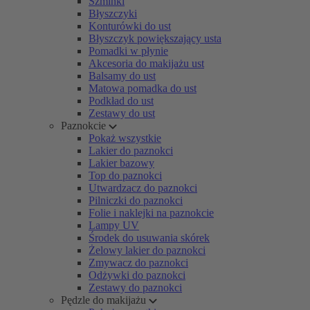
Szminki
Błyszczyki
Konturówki do ust
Błyszczyk powiększający usta
Pomadki w płynie
Akcesoria do makijażu ust
Balsamy do ust
Matowa pomadka do ust
Podkład do ust
Zestawy do ust
Paznokcie
Pokaż wszystkie
Lakier do paznokci
Lakier bazowy
Top do paznokci
Utwardzacz do paznokci
Pilniczki do paznokci
Folie i naklejki na paznokcie
Lampy UV
Środek do usuwania skórek
Żelowy lakier do paznokci
Zmywacz do paznokci
Odżywki do paznokci
Zestawy do paznokci
Pędzle do makijażu