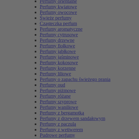
Perfumy orientalne
Perfumy kwiatowe
Perfumy owocowe
Świeże perfumy
Cząsteczka perfum
Perfumy aromatyczne
Perfumy cytrusowe
Perfumy drzewne
Perfumy fiołkowe
Perfumy jabłkowe
Perfumy jaśminowe
Perfumy kokosowe
Perfumy korzenne
Perfumy liliowe
Perfumy o zapachu świeżego prania
Perfumy oud
Perfumy piżmowe
Perfumy różane
Perfumy szyprowe
Perfumy waniliowe
Perfumy z bergamotką
Perfumy z drzewem sandałowym
Perfumy z paczulą
Perfumy z wetiwerem
Pudrowe perfumy