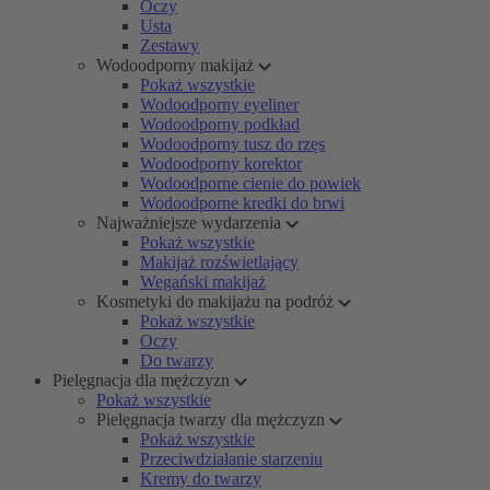
Oczy
Usta
Zestawy
Wodoodporny makijaż
Pokaż wszystkie
Wodoodporny eyeliner
Wodoodporny podkład
Wodoodporny tusz do rzęs
Wodoodporny korektor
Wodoodporne cienie do powiek
Wodoodporne kredki do brwi
Najważniejsze wydarzenia
Pokaż wszystkie
Makijaż rozświetlający
Wegański makijaż
Kosmetyki do makijażu na podróż
Pokaż wszystkie
Oczy
Do twarzy
Pielęgnacja dla mężczyzn
Pokaż wszystkie
Pielęgnacja twarzy dla mężczyzn
Pokaż wszystkie
Przeciwdziałanie starzeniu
Kremy do twarzy