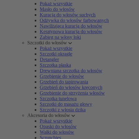
Pokaż wszystkie
Masło do włosów
Kuracja do włosów suchych
Odżywka do włosów farbowanych
Nawilżająca kuracja do włosów
Keratynowa kuracja do włosów
Zabieg na włosy loki
Szczotki do włosów
Pokaż wszystkie
Szczotki okrągłe
Detangler
Szczotka płaska
Drewniana szczotka do włosów
Grzebienie do włosów
Grzebień do tapirowania
Grzebień do włosów kręconych
Grzebienie do strzyżenia włosów
Szczotka tunelowa
Szczotki do masażu głowy
Szczotki z włosia dzika
Akcesoria do włosów
Pokaż wszystkie
Opaski do włosów
Wałki do włosów
Scrunchies