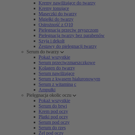
Kremy nawilżające do twarzy
Kremy tonujące
Maseczki do twarzy
Mgiełki do twarzy
Ostrożność z Q10
Pielęgnacja przeciw pryszczom
Pielęgnacja twarzy bez parabenów
Szyja i dekolt
Zestawy do pielęgnacji twarzy
Serum do twarzy
Pokaż wszystkie
Serum przeciwzmarszczkowe
Kolagen do twarzy
Serum nawilżające
Serum z kwasem hialuronowym
Serum z witaminą c
Ampułki
Pielęgnacja okolic oczu
Pokaż wszystkie
Serum do brwi
Krem pod oczy
Płatki pod oczy
Serum pod oczy
Serum do rzęs
Żel pod oczy