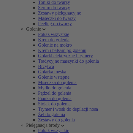
Toniki do twarzy
Serum do twarzy
Zestawy pielęgnacyjne
Maseczki do twarzy
Peeling do twarzy
Golenie
Pokaż wszystkie
Krem do golenia
Golenie na mokro
Krem i balsam po goleniu
Golarki elektryczne i trymery
Tradycyjne maszynki do golenia
Brzytwa
Golarka męska
Golenie wstępne
Miseczka do golenia
Mydło do golenia
Pędzel do golenia
Pianka do golenia
Stojak do golenia
Trymer i wosk do depilacji nosa
Żel do golenia
Zestawy do golenia
Pielęgnacja brody
Pokaż wszystkie