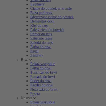
Eyelinery
Cienie do powiek w kremie
Baza pod oczy
Błyszczące cienie do powiek
Demakijaż oczu
Klej do rzęs
Palety cieni do powiek
Primer do rzęs
Sztuczne rzęsy
Zalotki do rzęs
Farba do brwi
Kajal
Zestawy
Brwi
Pokaż wszystkie
Farba do brwi
Tusz i żel do brwi
Pomada do brwi
Puder do brwi
Kredki do brwi
Nożyczki do brwi
Pęseta
Na usta
Pokaż wszystkie