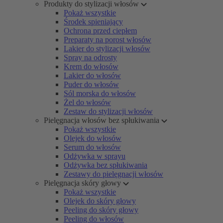
Produkty do stylizacji włosów
Pokaż wszystkie
Środek spieniający
Ochrona przed ciepłem
Preparaty na porost włosów
Lakier do stylizacji włosów
Spray na odrosty
Krem do włosów
Lakier do włosów
Puder do włosów
Sól morska do włosów
Żel do włosów
Zestaw do stylizacji włosów
Pielęgnacja włosów bez spłukiwania
Pokaż wszystkie
Olejek do włosów
Serum do włosów
Odżywka w sprayu
Odżywka bez spłukiwania
Zestawy do pielęgnacji włosów
Pielęgnacja skóry głowy
Pokaż wszystkie
Olejek do skóry głowy
Peeling do skóry głowy
Peeling do włosów