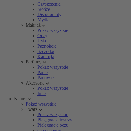
Czyszczenie
Słońce
Dezodoranty
Mydła
Makijaż
Pokaż wszystkie
Oczy
Usta
Paznokcie
Szczotka
Karnacja
Perfumy
Pokaż wszystkie
Panie
Panowie
Akcesoria
Pokaż wszystkie
Inne
Natura
Pokaż wszystkie
Twarz
Pokaż wszystkie
Pielęgnacja twarzy
Pielęgnacja oczu
Czyszczenie