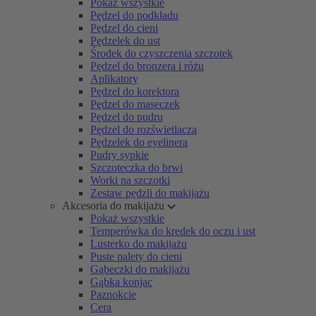
Pokaż wszystkie
Pędzel do podkładu
Pędzel do cieni
Pędzelek do ust
Środek do czyszczenia szczotek
Pędzel do bronzera i różu
Aplikatory
Pędzel do korektora
Pędzel do maseczek
Pędzel do pudru
Pędzel do rozświetlacza
Pędzelek do eyelinera
Pudry sypkie
Szczoteczka do brwi
Worki na szczotki
Zestaw pędzli do makijażu
Akcesoria do makijażu
Pokaż wszystkie
Temperówka do kredek do oczu i ust
Lusterko do makijażu
Puste palety do cieni
Gąbeczki do makijażu
Gąbka konjac
Paznokcie
Cera