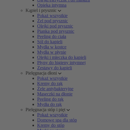
Opieka intymna
Kąpiel i prysznic
Pokaż wszystkie
Żel pod prysznic
Olejki pod prysznic
Pianka pod prysznic
Peeling do ciała
Sól do kąpieli
Mydła w kostce
Mydła w płynie
Olejki i mleczka do kąpieli
Płyny do higieny intymnej
Zestawy do kąpieli
Pielęgnacja dłoni
Pokaż wszystkie
Kremy do rąk
Żele antybakteryjne
Maseczki na dłonie
Peeling do rąk
Mydła do rąk
Pielęgnacja stóp i pięt
Pokaż wszystkie
Domowe spa dla stóp
Kremy do stóp