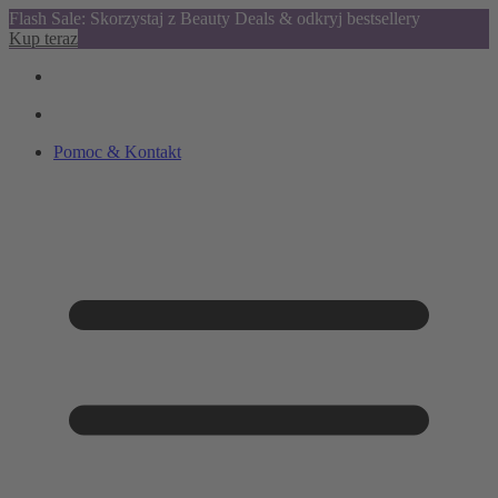
Flash Sale: Skorzystaj z Beauty Deals & odkryj bestsellery
Kup teraz
Pomoc & Kontakt