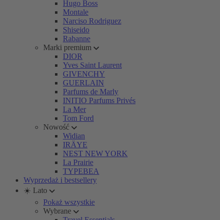
Hugo Boss
Montale
Narciso Rodriguez
Shiseido
Rabanne
Marki premium
DIOR
Yves Saint Laurent
GIVENCHY
GUERLAIN
Parfums de Marly
INITIO Parfums Privés
La Mer
Tom Ford
Nowość
Widian
IRÄYE
NEST NEW YORK
La Prairie
TYPEBEA
Wyprzedaż i bestsellery
☀️ Lato
Pokaż wszystkie
Wybrane
Travel Essentials