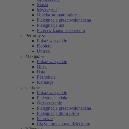
Maski
Mężczyźni
Opieka stomatologiczna
Pielęgnacja przeciwsłoneczna
Pielęgnacja ust
Przeciwdziałanie starzeniu
Perfumy
Pokaż wszystkie
Kobiety
Unisex
Makijaż
Pokaż wszystkie
Oczy
Usta
Paznokcie
Karnacja
Ciało
Pokaż wszystkie
Pielęgnacja ciała
Oczyszczanie
Pielęgnacja przeciwsłoneczna
Pielęgnacja dłoni i stóp
Panowie
Ciąża i opieka nad dzieckiem
Włosy