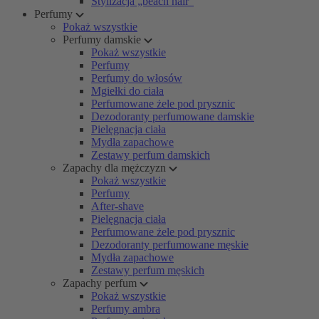
Stylizacja „beach hair”
Perfumy
Pokaż wszystkie
Perfumy damskie
Pokaż wszystkie
Perfumy
Perfumy do włosów
Mgiełki do ciała
Perfumowane żele pod prysznic
Dezodoranty perfumowane damskie
Pielęgnacja ciała
Mydła zapachowe
Zestawy perfum damskich
Zapachy dla mężczyzn
Pokaż wszystkie
Perfumy
After-shave
Pielęgnacja ciała
Perfumowane żele pod prysznic
Dezodoranty perfumowane męskie
Mydła zapachowe
Zestawy perfum męskich
Zapachy perfum
Pokaż wszystkie
Perfumy ambra