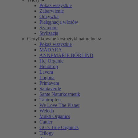
Pokaż wszystkie
Zabarwienie
Odżywka
Pielęgnacja włosów
Szampon
Stylizacja
Certyfikowane kosmetyki naturalne
Pokaż wszystkie
MÁDARA
ANNEMARIE BÖRLIND
Hej Organic
Heliotrop
Lavera
Logona
Primavera
Santaverde
Sante Naturkosmetik
Tautropfen
We Love The Planet
Weleda
Mukti Organics
Cattier
GG's True Organics
Trilogy