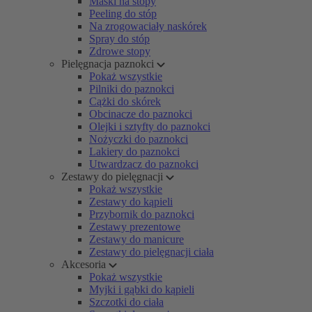
Maski na stopy
Peeling do stóp
Na zrogowaciały naskórek
Spray do stóp
Zdrowe stopy
Pielęgnacja paznokci
Pokaż wszystkie
Pilniki do paznokci
Cążki do skórek
Obcinacze do paznokci
Olejki i sztyfty do paznokci
Nożyczki do paznokci
Lakiery do paznokci
Utwardzacz do paznokci
Zestawy do pielęgnacji
Pokaż wszystkie
Zestawy do kąpieli
Przybornik do paznokci
Zestawy prezentowe
Zestawy do manicure
Zestawy do pielęgnacji ciała
Akcesoria
Pokaż wszystkie
Myjki i gąbki do kąpieli
Szczotki do ciała