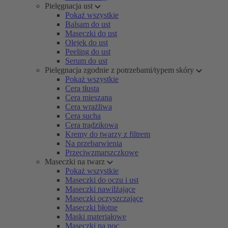
Pielęgnacja ust
Pokaż wszystkie
Balsam do ust
Maseczki do ust
Olejek do ust
Peeling do ust
Serum do ust
Pielęgnacja zgodnie z potrzebami/typem skóry
Pokaż wszystkie
Cera tłusta
Cera mieszana
Cera wrażliwa
Cera sucha
Cera trądzikowa
Kremy do twarzy z filtrem
Na przebarwienia
Przeciwzmarszczkowe
Maseczki na twarz
Pokaż wszystkie
Maseczki do oczu i ust
Maseczki nawilżające
Maseczki oczyszczające
Maseczki błotne
Maski materiałowe
Maseczki na noc