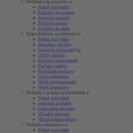
Perfumy wg sezonów
Pokaż wszystkie
Perfumy na wiosnę
Jesienne zapachy
Perfumy na lato
Perfumy na zimę
Najważniejsze wydarzenia
Pokaż wszystkie
Miniatury perfum
Nowości perfumeryjne
Oferty perfum
Perfumy na rachunek
Perfumy unisex
Popularne perfumy
Wody kolońskie
Wody perfumowane
Wody toaletowe
Perfumy wg kraju pochodzenia
Pokaż wszystkie
Arabskie perfumy
Francuskie perfumy
Włoskie perfumy
Hiszpańskie perfumy
Perfumy luksusowe
Pokaż wszystkie