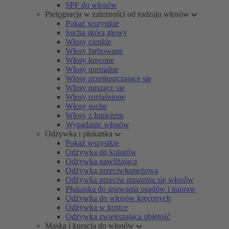
SPF do włosów
Pielęgnacja w zależności od rodzaju włosów
Pokaż wszystkie
Sucha skóra głowy
Włosy cienkie
Włosy farbowane
Włosy kręcone
Włosy normalne
Włosy przetłuszczające się
Włosy puszące się
Włosy rozjaśnione
Włosy suche
Włosy z łupieżem
Wypadanie włosów
Odżywka i płukanka
Pokaż wszystkie
Odżywka do kolorów
Odżywka nawilżająca
Odżywka przeciwłupieżowa
Odżywka przeciw puszeniu się włosów
Płukanka do usuwania osadów i napraw
Odżywka do włosów kręconych
Odżywka w kostce
Odżywka zwiększająca objętość
Maska i kuracja do włosów