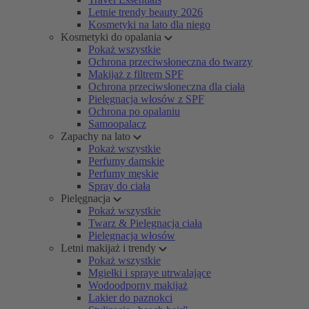
Letnie trendy beauty 2026
Kosmetyki na lato dla niego
Kosmetyki do opalania
Pokaż wszystkie
Ochrona przeciwsłoneczna do twarzy
Makijaż z filtrem SPF
Ochrona przeciwsłoneczna dla ciała
Pielęgnacja włosów z SPF
Ochrona po opalaniu
Samoopalacz
Zapachy na lato
Pokaż wszystkie
Perfumy damskie
Perfumy męskie
Spray do ciała
Pielęgnacja
Pokaż wszystkie
Twarz & Pielęgnacja ciała
Pielęgnacja włosów
Letni makijaż i trendy
Pokaż wszystkie
Mgiełki i spraye utrwalające
Wodoodporny makijaż
Lakier do paznokci