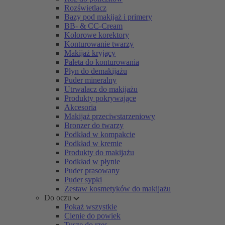
Rozświetlacz
Bazy pod makijaż i primery
BB- & CC-Cream
Kolorowe korektory
Konturowanie twarzy
Makijaż kryjący
Paleta do konturowania
Płyn do demakijażu
Puder mineralny
Utrwalacz do makijażu
Produkty pokrywające
Akcesoria
Makijaż przeciwstarzeniowy
Bronzer do twarzy
Podkład w kompakcie
Podkład w kremie
Produkty do makijażu
Podkład w płynie
Puder prasowany
Puder sypki
Zestaw kosmetyków do makijażu
Do oczu
Pokaż wszystkie
Cienie do powiek
Tusze do rzęs