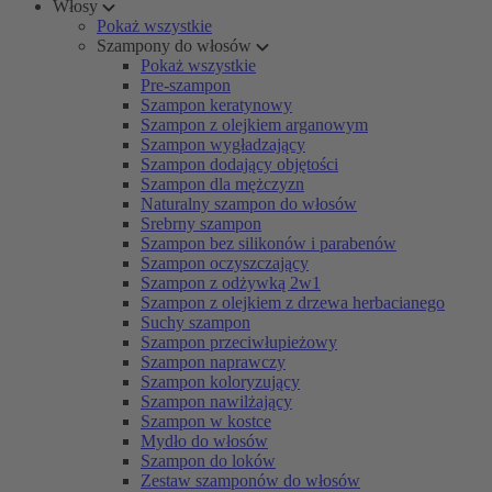
Włosy
Pokaż wszystkie
Szampony do włosów
Pokaż wszystkie
Pre-szampon
Szampon keratynowy
Szampon z olejkiem arganowym
Szampon wygładzający
Szampon dodający objętości
Szampon dla mężczyzn
Naturalny szampon do włosów
Srebrny szampon
Szampon bez silikonów i parabenów
Szampon oczyszczający
Szampon z odżywką 2w1
Szampon z olejkiem z drzewa herbacianego
Suchy szampon
Szampon przeciwłupieżowy
Szampon naprawczy
Szampon koloryzujący
Szampon nawilżający
Szampon w kostce
Mydło do włosów
Szampon do loków
Zestaw szamponów do włosów