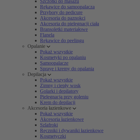
Szczotki do masażu
Rękawice do samoopalacza
Przybory do pedicure
Akcesoria do paznokci
Akcesoria do pielęgnacji ciała
Bransoletki materiałowe
Flanela
Rękawice do peelingu
Opalanie
Pokaż wszystkie
Kosmetyki po opalaniu
Samoopalacze
Spraye i kremy do opalania
Depilacja
Pokaż wszystkie
Zimny i ciepły wosk
Golarki i depilatory
Pielęgnacja przy goleniu
Krem do depilacji
Akcesoria łazienkowe
Pokaż wszystkie
Akcesoria łazienkowe
Szlafroki
Ręczniki i dywaniki łazienkowe
Kosmetyczki