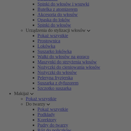
Spinki do włosów i wsuwki
Butelka z atomizerem
Akcesoria do włosów
Opaska do loków
Spinki do włosów
Urządzenia do stylizacji włosów
Pokaż wszystkie
Prostownica
Lokówka
Suszarko lokówka
Wałki do włosów na gorąco
Maszynki do strzyżenia włosów
Nożyczki do cieniowania włosów
Nożyczki do włosów
Peleryna fryzjerska
Suszarka z dyfuzorem
Szczotko suszarka
Makijaż
Pokaż wszystkie
Do twarzy
Pokaż wszystkie
Podkłady
Korektory
Pudry do twarzy
Róż do policzków