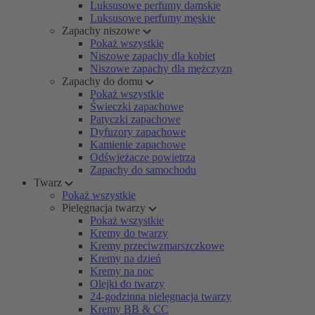
Luksusowe perfumy damskie
Luksusowe perfumy męskie
Zapachy niszowe
Pokaż wszystkie
Niszowe zapachy dla kobiet
Niszowe zapachy dla mężczyzn
Zapachy do domu
Pokaż wszystkie
Świeczki zapachowe
Patyczki zapachowe
Dyfuzory zapachowe
Kamienie zapachowe
Odświeżacze powietrza
Zapachy do samochodu
Twarz
Pokaż wszystkie
Pielęgnacja twarzy
Pokaż wszystkie
Kremy do twarzy
Kremy przeciwzmarszczkowe
Kremy na dzień
Kremy na noc
Olejki do twarzy
24-godzinna pielęgnacja twarzy
Kremy BB & CC