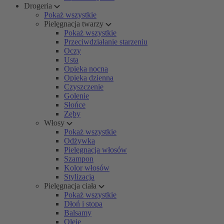
Drogeria
Pokaż wszystkie
Pielęgnacja twarzy
Pokaż wszystkie
Przeciwdziałanie starzeniu
Oczy
Usta
Opieka nocna
Opieka dzienna
Czyszczenie
Golenie
Słońce
Zęby
Włosy
Pokaż wszystkie
Odżywka
Pielęgnacja włosów
Szampon
Kolor włosów
Stylizacja
Pielęgnacja ciała
Pokaż wszystkie
Dłoń i stopa
Balsamy
Oleje