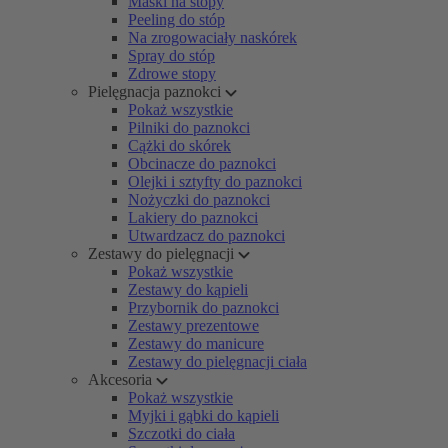
Maski na stopy
Peeling do stóp
Na zrogowaciały naskórek
Spray do stóp
Zdrowe stopy
Pielęgnacja paznokci
Pokaż wszystkie
Pilniki do paznokci
Cążki do skórek
Obcinacze do paznokci
Olejki i sztyfty do paznokci
Nożyczki do paznokci
Lakiery do paznokci
Utwardzacz do paznokci
Zestawy do pielęgnacji
Pokaż wszystkie
Zestawy do kąpieli
Przybornik do paznokci
Zestawy prezentowe
Zestawy do manicure
Zestawy do pielęgnacji ciała
Akcesoria
Pokaż wszystkie
Myjki i gąbki do kąpieli
Szczotki do ciała