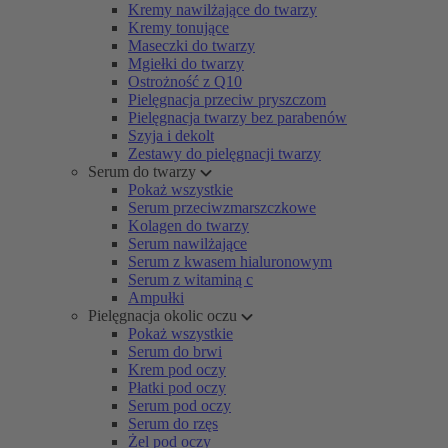
Kremy nawilżające do twarzy
Kremy tonujące
Maseczki do twarzy
Mgiełki do twarzy
Ostrożność z Q10
Pielęgnacja przeciw pryszczom
Pielęgnacja twarzy bez parabenów
Szyja i dekolt
Zestawy do pielęgnacji twarzy
Serum do twarzy
Pokaż wszystkie
Serum przeciwzmarszczkowe
Kolagen do twarzy
Serum nawilżające
Serum z kwasem hialuronowym
Serum z witaminą c
Ampułki
Pielęgnacja okolic oczu
Pokaż wszystkie
Serum do brwi
Krem pod oczy
Płatki pod oczy
Serum pod oczy
Serum do rzęs
Żel pod oczy