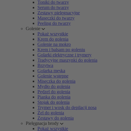
Toniki do twarzy
Serum do twarzy
Zestawy pielęgnacyjne
Maseczki do twarzy
Peeling do twarzy
Golenie
Pokaż wszystkie
Krem do golenia
Golenie na mokro
Krem i balsam po goleniu
Golarki elektryczne i trymery
Tradycyjne maszynki do golenia
Brzytwa
Golarka męska
Golenie wstępne
Miseczka do golenia
Mydło do golenia
Pędzel do golenia
Pianka do golenia
Stojak do golenia
Trymer i wosk do depilacji nosa
Żel do golenia
Zestawy do golenia
Pielęgnacja brody
Pokaż wszystkie