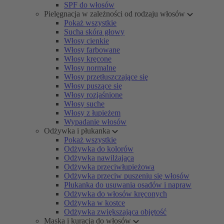
SPF do włosów
Pielęgnacja w zależności od rodzaju włosów
Pokaż wszystkie
Sucha skóra głowy
Włosy cienkie
Włosy farbowane
Włosy kręcone
Włosy normalne
Włosy przetłuszczające się
Włosy puszące się
Włosy rozjaśnione
Włosy suche
Włosy z łupieżem
Wypadanie włosów
Odżywka i płukanka
Pokaż wszystkie
Odżywka do kolorów
Odżywka nawilżająca
Odżywka przeciwłupieżowa
Odżywka przeciw puszeniu się włosów
Płukanka do usuwania osadów i napraw
Odżywka do włosów kręconych
Odżywka w kostce
Odżywka zwiększająca objętość
Maska i kuracja do włosów