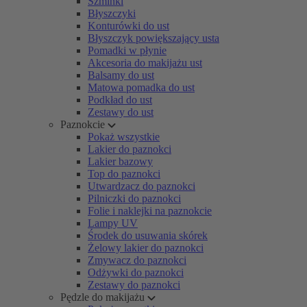
Szminki
Błyszczyki
Konturówki do ust
Błyszczyk powiększający usta
Pomadki w płynie
Akcesoria do makijażu ust
Balsamy do ust
Matowa pomadka do ust
Podkład do ust
Zestawy do ust
Paznokcie
Pokaż wszystkie
Lakier do paznokci
Lakier bazowy
Top do paznokci
Utwardzacz do paznokci
Pilniczki do paznokci
Folie i naklejki na paznokcie
Lampy UV
Środek do usuwania skórek
Żelowy lakier do paznokci
Zmywacz do paznokci
Odżywki do paznokci
Zestawy do paznokci
Pędzle do makijażu