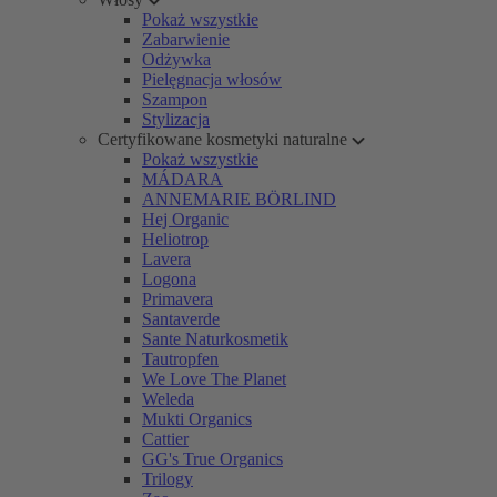
Pokaż wszystkie
Zabarwienie
Odżywka
Pielęgnacja włosów
Szampon
Stylizacja
Certyfikowane kosmetyki naturalne
Pokaż wszystkie
MÁDARA
ANNEMARIE BÖRLIND
Hej Organic
Heliotrop
Lavera
Logona
Primavera
Santaverde
Sante Naturkosmetik
Tautropfen
We Love The Planet
Weleda
Mukti Organics
Cattier
GG's True Organics
Trilogy