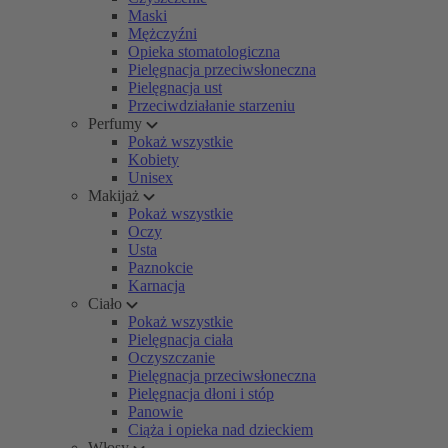
Maski
Mężczyźni
Opieka stomatologiczna
Pielęgnacja przeciwsłoneczna
Pielęgnacja ust
Przeciwdziałanie starzeniu
Perfumy
Pokaż wszystkie
Kobiety
Unisex
Makijaż
Pokaż wszystkie
Oczy
Usta
Paznokcie
Karnacja
Ciało
Pokaż wszystkie
Pielęgnacja ciała
Oczyszczanie
Pielęgnacja przeciwsłoneczna
Pielęgnacja dłoni i stóp
Panowie
Ciąża i opieka nad dzieckiem
Włosy