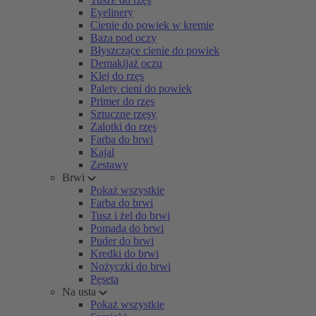
Eyelinery
Cienie do powiek w kremie
Baza pod oczy
Błyszczące cienie do powiek
Demakijaż oczu
Klej do rzęs
Palety cieni do powiek
Primer do rzęs
Sztuczne rzęsy
Zalotki do rzęs
Farba do brwi
Kajal
Zestawy
Brwi
Pokaż wszystkie
Farba do brwi
Tusz i żel do brwi
Pomada do brwi
Puder do brwi
Kredki do brwi
Nożyczki do brwi
Pęseta
Na usta
Pokaż wszystkie