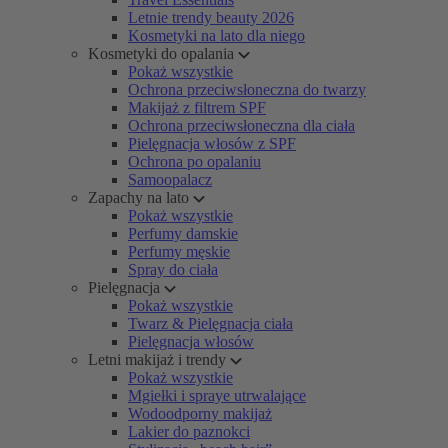
Letnie trendy beauty 2026
Kosmetyki na lato dla niego
Kosmetyki do opalania
Pokaż wszystkie
Ochrona przeciwsłoneczna do twarzy
Makijaż z filtrem SPF
Ochrona przeciwsłoneczna dla ciała
Pielęgnacja włosów z SPF
Ochrona po opalaniu
Samoopalacz
Zapachy na lato
Pokaż wszystkie
Perfumy damskie
Perfumy męskie
Spray do ciała
Pielęgnacja
Pokaż wszystkie
Twarz & Pielęgnacja ciała
Pielęgnacja włosów
Letni makijaż i trendy
Pokaż wszystkie
Mgiełki i spraye utrwalające
Wodoodporny makijaż
Lakier do paznokci