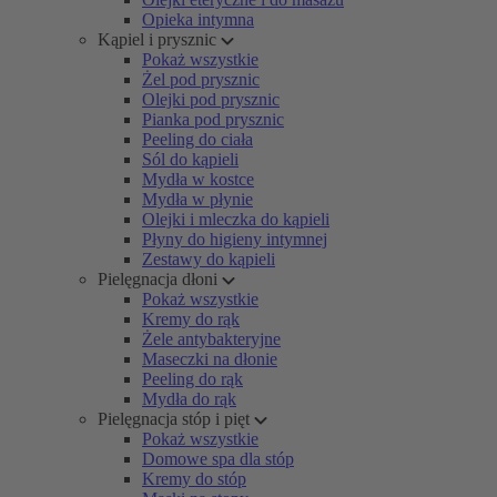
Opieka intymna
Kąpiel i prysznic
Pokaż wszystkie
Żel pod prysznic
Olejki pod prysznic
Pianka pod prysznic
Peeling do ciała
Sól do kąpieli
Mydła w kostce
Mydła w płynie
Olejki i mleczka do kąpieli
Płyny do higieny intymnej
Zestawy do kąpieli
Pielęgnacja dłoni
Pokaż wszystkie
Kremy do rąk
Żele antybakteryjne
Maseczki na dłonie
Peeling do rąk
Mydła do rąk
Pielęgnacja stóp i pięt
Pokaż wszystkie
Domowe spa dla stóp
Kremy do stóp