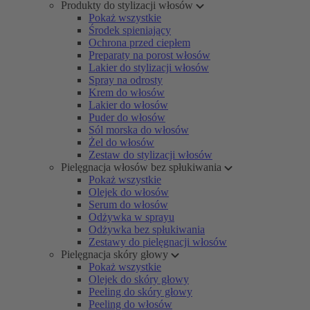
Produkty do stylizacji włosów
Pokaż wszystkie
Środek spieniający
Ochrona przed ciepłem
Preparaty na porost włosów
Lakier do stylizacji włosów
Spray na odrosty
Krem do włosów
Lakier do włosów
Puder do włosów
Sól morska do włosów
Żel do włosów
Zestaw do stylizacji włosów
Pielęgnacja włosów bez spłukiwania
Pokaż wszystkie
Olejek do włosów
Serum do włosów
Odżywka w sprayu
Odżywka bez spłukiwania
Zestawy do pielęgnacji włosów
Pielęgnacja skóry głowy
Pokaż wszystkie
Olejek do skóry głowy
Peeling do skóry głowy
Peeling do włosów