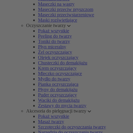
Maseczki na wągry
Maseczki przeciw pryszczom
Maseczki przeciwstarzeniowe
Maski rozświetlające
Oczyszczanie twarzy
Pokaż wszystkie
Peeling do twarzy
Toniki do twarzy
Płyn miceralny
Żel oczyszczający
Olejek oczyszczający
Chusteczki do demakijażu
Krem oczyszczający
Mleczko oczyszczające
Mydło do twarzy
Pianka oczyszczająca
Płyny do demakijażu
Puder oczyszczający
Waciki do demakijażu
Zestawy do mycia twarzy
Akcesoria do pielęgnacji twarzy
Pokaż wszystkie
Masaż twarzy
Szczoteczki do oczyszczania twarzy
Narzędzia do oczyszczania twarzy