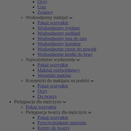
Oczy
Usta
Zestawy
Wodoodporny makijaż
Pokaż wszystkie
Wodoodporny eyeliner
Wodoodporny podkład
Wodoodporny tusz do rzęs
Wodoodporny korektor
Wodoodporne cienie do powiek
Wodoodporne kredki do brwi
Najważniejsze wydarzenia
Pokaż wszystkie
Makijaż rozświetlający
Wegański makijaż
Kosmetyki do makijażu na podróż
Pokaż wszystkie
Oczy
Do twarzy
Pielęgnacja dla mężczyzn
Pokaż wszystkie
Pielęgnacja twarzy dla mężczyzn
Pokaż wszystkie
Przeciwdziałanie starzeniu
Kremy do twarzy