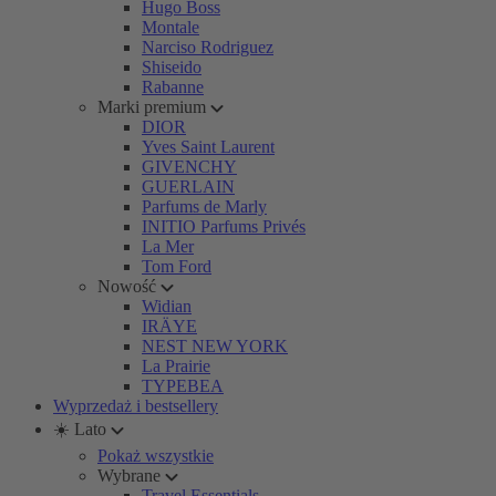
Hugo Boss
Montale
Narciso Rodriguez
Shiseido
Rabanne
Marki premium
DIOR
Yves Saint Laurent
GIVENCHY
GUERLAIN
Parfums de Marly
INITIO Parfums Privés
La Mer
Tom Ford
Nowość
Widian
IRÄYE
NEST NEW YORK
La Prairie
TYPEBEA
Wyprzedaż i bestsellery
☀️ Lato
Pokaż wszystkie
Wybrane
Travel Essentials