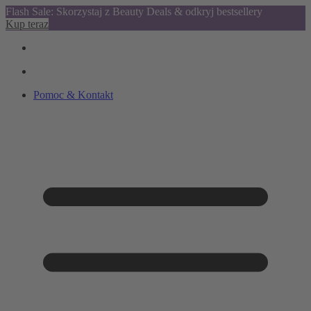
Flash Sale: Skorzystaj z Beauty Deals & odkryj bestsellery
Kup teraz
Pomoc & Kontakt