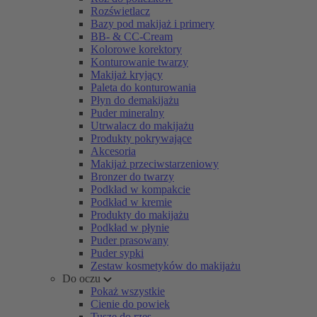
Rozświetlacz
Bazy pod makijaż i primery
BB- & CC-Cream
Kolorowe korektory
Konturowanie twarzy
Makijaż kryjący
Paleta do konturowania
Płyn do demakijażu
Puder mineralny
Utrwalacz do makijażu
Produkty pokrywające
Akcesoria
Makijaż przeciwstarzeniowy
Bronzer do twarzy
Podkład w kompakcie
Podkład w kremie
Produkty do makijażu
Podkład w płynie
Puder prasowany
Puder sypki
Zestaw kosmetyków do makijażu
Do oczu
Pokaż wszystkie
Cienie do powiek
Tusze do rzęs