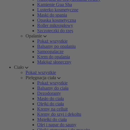
Kamienie Gua Sha
Lusterko kosmetyczne
Maski do spania
Opaska kosmetyczna
Roller mikroigłowy
Szczoteczki do rzęs
Opalanie
Pokaż wszystkie
Balsamy po opalaniu
Samoopalacze
Krem do opalania
Makijaż słoneczny
Ciało
Pokaż wszystkie
Pielęgnacja ciała
Pokaż wszystkie
Balsamy do ciała
Dezodoranty
Masło do ciała
Olejki do ciała
Kremy na celluit
Kremy do szyi i dekoltu
Mgiełki do ciała
Olej i napar do sauny
Olejki eteryczne i do masażu