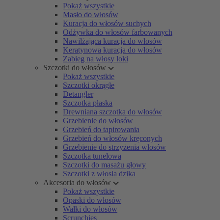
Pokaż wszystkie
Masło do włosów
Kuracja do włosów suchych
Odżywka do włosów farbowanych
Nawilżająca kuracja do włosów
Keratynowa kuracja do włosów
Zabieg na włosy loki
Szczotki do włosów
Pokaż wszystkie
Szczotki okrągłe
Detangler
Szczotka płaska
Drewniana szczotka do włosów
Grzebienie do włosów
Grzebień do tapirowania
Grzebień do włosów kręconych
Grzebienie do strzyżenia włosów
Szczotka tunelowa
Szczotki do masażu głowy
Szczotki z włosia dzika
Akcesoria do włosów
Pokaż wszystkie
Opaski do włosów
Wałki do włosów
Scrunchies