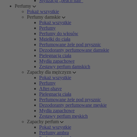
Stylizacja „beach hair”
Perfumy
Pokaż wszystkie
Perfumy damskie
Pokaż wszystkie
Perfumy
Perfumy do włosów
Mgiełki do ciała
Perfumowane żele pod prysznic
Dezodoranty perfumowane damskie
Pielęgnacja ciała
Mydła zapachowe
Zestawy perfum damskich
Zapachy dla mężczyzn
Pokaż wszystkie
Perfumy
After-shave
Pielęgnacja ciała
Perfumowane żele pod prysznic
Dezodoranty perfumowane męskie
Mydła zapachowe
Zestawy perfum męskich
Zapachy perfum
Pokaż wszystkie
Perfumy ambra