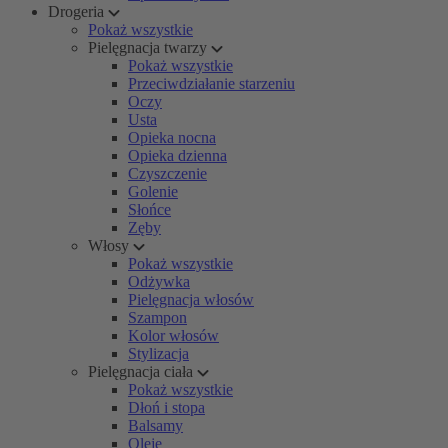
Drogeria
Pokaż wszystkie
Pielęgnacja twarzy
Pokaż wszystkie
Przeciwdziałanie starzeniu
Oczy
Usta
Opieka nocna
Opieka dzienna
Czyszczenie
Golenie
Słońce
Zęby
Włosy
Pokaż wszystkie
Odżywka
Pielęgnacja włosów
Szampon
Kolor włosów
Stylizacja
Pielęgnacja ciała
Pokaż wszystkie
Dłoń i stopa
Balsamy
Oleje