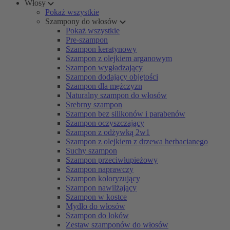
Włosy
Pokaż wszystkie
Szampony do włosów
Pokaż wszystkie
Pre-szampon
Szampon keratynowy
Szampon z olejkiem arganowym
Szampon wygładzający
Szampon dodający objętości
Szampon dla mężczyzn
Naturalny szampon do włosów
Srebrny szampon
Szampon bez silikonów i parabenów
Szampon oczyszczający
Szampon z odżywką 2w1
Szampon z olejkiem z drzewa herbacianego
Suchy szampon
Szampon przeciwłupieżowy
Szampon naprawczy
Szampon koloryzujący
Szampon nawilżający
Szampon w kostce
Mydło do włosów
Szampon do loków
Zestaw szamponów do włosów