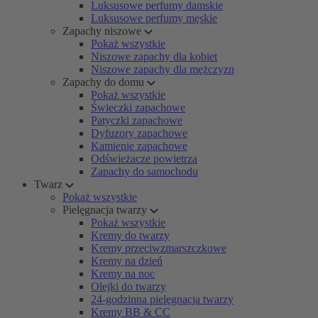
Luksusowe perfumy damskie
Luksusowe perfumy męskie
Zapachy niszowe
Pokaż wszystkie
Niszowe zapachy dla kobiet
Niszowe zapachy dla mężczyzn
Zapachy do domu
Pokaż wszystkie
Świeczki zapachowe
Patyczki zapachowe
Dyfuzory zapachowe
Kamienie zapachowe
Odświeżacze powietrza
Zapachy do samochodu
Twarz
Pokaż wszystkie
Pielęgnacja twarzy
Pokaż wszystkie
Kremy do twarzy
Kremy przeciwzmarszczkowe
Kremy na dzień
Kremy na noc
Olejki do twarzy
24-godzinna pielęgnacja twarzy
Kremy BB & CC