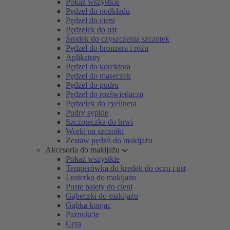
Pokaż wszystkie
Pędzel do podkładu
Pędzel do cieni
Pędzelek do ust
Środek do czyszczenia szczotek
Pędzel do bronzera i różu
Aplikatory
Pędzel do korektora
Pędzel do maseczek
Pędzel do pudru
Pędzel do rozświetlacza
Pędzelek do eyelinera
Pudry sypkie
Szczoteczka do brwi
Worki na szczotki
Zestaw pędzli do makijażu
Akcesoria do makijażu
Pokaż wszystkie
Temperówka do kredek do oczu i ust
Lusterko do makijażu
Puste palety do cieni
Gąbeczki do makijażu
Gąbka konjac
Paznokcie
Cera