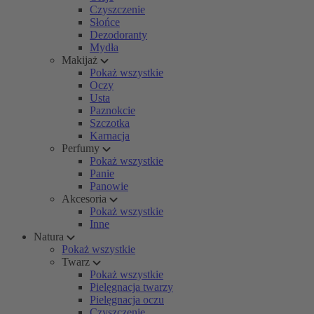
Czyszczenie
Słońce
Dezodoranty
Mydła
Makijaż
Pokaż wszystkie
Oczy
Usta
Paznokcie
Szczotka
Karnacja
Perfumy
Pokaż wszystkie
Panie
Panowie
Akcesoria
Pokaż wszystkie
Inne
Natura
Pokaż wszystkie
Twarz
Pokaż wszystkie
Pielęgnacja twarzy
Pielęgnacja oczu
Czyszczenie