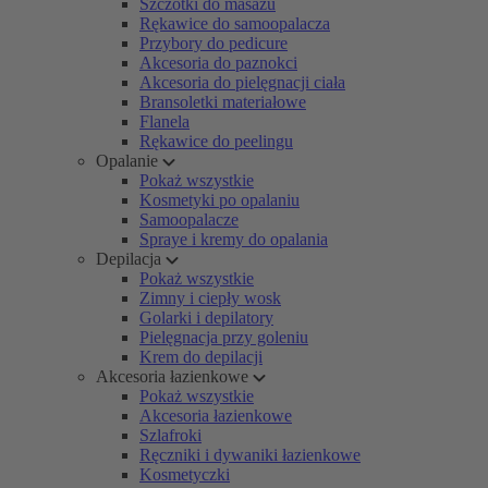
Szczotki do masażu
Rękawice do samoopalacza
Przybory do pedicure
Akcesoria do paznokci
Akcesoria do pielęgnacji ciała
Bransoletki materiałowe
Flanela
Rękawice do peelingu
Opalanie
Pokaż wszystkie
Kosmetyki po opalaniu
Samoopalacze
Spraye i kremy do opalania
Depilacja
Pokaż wszystkie
Zimny i ciepły wosk
Golarki i depilatory
Pielęgnacja przy goleniu
Krem do depilacji
Akcesoria łazienkowe
Pokaż wszystkie
Akcesoria łazienkowe
Szlafroki
Ręczniki i dywaniki łazienkowe
Kosmetyczki