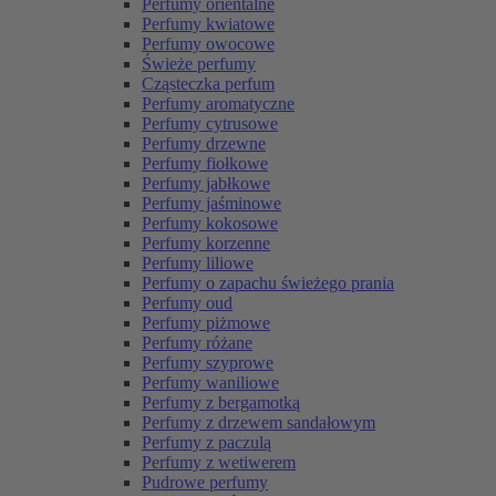
Perfumy orientalne
Perfumy kwiatowe
Perfumy owocowe
Świeże perfumy
Cząsteczka perfum
Perfumy aromatyczne
Perfumy cytrusowe
Perfumy drzewne
Perfumy fiołkowe
Perfumy jabłkowe
Perfumy jaśminowe
Perfumy kokosowe
Perfumy korzenne
Perfumy liliowe
Perfumy o zapachu świeżego prania
Perfumy oud
Perfumy piżmowe
Perfumy różane
Perfumy szyprowe
Perfumy waniliowe
Perfumy z bergamotką
Perfumy z drzewem sandałowym
Perfumy z paczulą
Perfumy z wetiwerem
Pudrowe perfumy