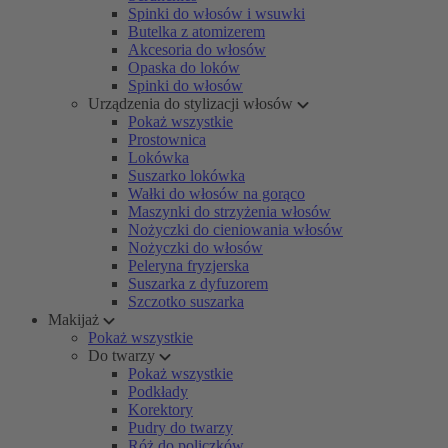
Spinki do włosów i wsuwki
Butelka z atomizerem
Akcesoria do włosów
Opaska do loków
Spinki do włosów
Urządzenia do stylizacji włosów
Pokaż wszystkie
Prostownica
Lokówka
Suszarko lokówka
Wałki do włosów na gorąco
Maszynki do strzyżenia włosów
Nożyczki do cieniowania włosów
Nożyczki do włosów
Peleryna fryzjerska
Suszarka z dyfuzorem
Szczotko suszarka
Makijaż
Pokaż wszystkie
Do twarzy
Pokaż wszystkie
Podkłady
Korektory
Pudry do twarzy
Róż do policzków