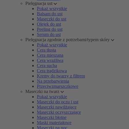
Pielęgnacja ust
Pokaż wszystkie
Balsam do ust
Maseczki do ust
Olejek do ust
Peeling do ust
Serum do ust
Pielęgnacja zgodnie z potrzebami/typem skóry
Pokaż wszystkie
Cera tłusta
Cera mieszana
Cera wrażliwa
Cera sucha
Cera trądzikowa
Kremy do twarzy z filtrem
Na przebarwienia
Przeciwzmarszczkowe
Maseczki na twarz
Pokaż wszystkie
Maseczki do oczu i ust
Maseczki nawilżające
Maseczki oczyszczające
Maseczki błotne
Maski materiałowe
Maseczki na noc