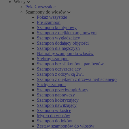
Włosy
Pokaż wszystkie
Szampony do włosów
Pokaż wszystkie
Pre-szampon
Szampon keratynowy
Szampon z olejkiem arganowym
Szampon wygładzający
Szampon dodający objętości
Szampon dla mężczyzn
Naturalny szampon do włosów
Srebrny szampon
Szampon bez silikonów i parabenów
Szampon oczyszczający
Szampon z odżywką 2w1
Szampon z olejkiem z drzewa herbacianego
Suchy szampon
Szampon przeciwłupieżowy
Szampon naprawczy
Szampon koloryzujący
Szampon nawilżający
Szampon w kostce
Mydło do włosów
Szampon do loków
Zestaw szamponów do włosów