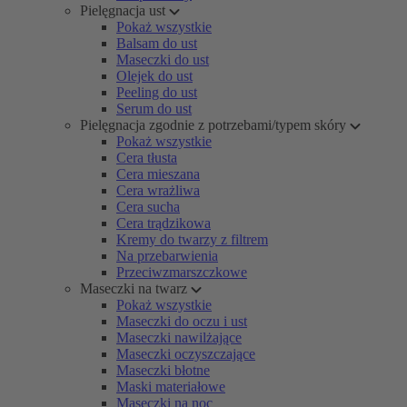
Pielęgnacja ust
Pokaż wszystkie
Balsam do ust
Maseczki do ust
Olejek do ust
Peeling do ust
Serum do ust
Pielęgnacja zgodnie z potrzebami/typem skóry
Pokaż wszystkie
Cera tłusta
Cera mieszana
Cera wrażliwa
Cera sucha
Cera trądzikowa
Kremy do twarzy z filtrem
Na przebarwienia
Przeciwzmarszczkowe
Maseczki na twarz
Pokaż wszystkie
Maseczki do oczu i ust
Maseczki nawilżające
Maseczki oczyszczające
Maseczki błotne
Maski materiałowe
Maseczki na noc