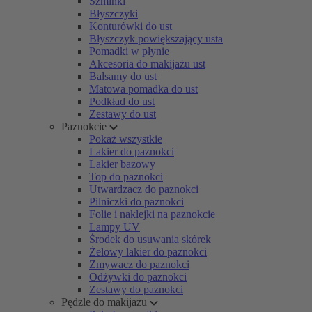
Szminki
Błyszczyki
Konturówki do ust
Błyszczyk powiększający usta
Pomadki w płynie
Akcesoria do makijażu ust
Balsamy do ust
Matowa pomadka do ust
Podkład do ust
Zestawy do ust
Paznokcie
Pokaż wszystkie
Lakier do paznokci
Lakier bazowy
Top do paznokci
Utwardzacz do paznokci
Pilniczki do paznokci
Folie i naklejki na paznokcie
Lampy UV
Środek do usuwania skórek
Żelowy lakier do paznokci
Zmywacz do paznokci
Odżywki do paznokci
Zestawy do paznokci
Pędzle do makijażu