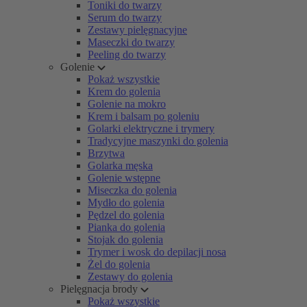
Toniki do twarzy
Serum do twarzy
Zestawy pielęgnacyjne
Maseczki do twarzy
Peeling do twarzy
Golenie
Pokaż wszystkie
Krem do golenia
Golenie na mokro
Krem i balsam po goleniu
Golarki elektryczne i trymery
Tradycyjne maszynki do golenia
Brzytwa
Golarka męska
Golenie wstępne
Miseczka do golenia
Mydło do golenia
Pędzel do golenia
Pianka do golenia
Stojak do golenia
Trymer i wosk do depilacji nosa
Żel do golenia
Zestawy do golenia
Pielęgnacja brody
Pokaż wszystkie