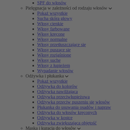
SPF do włosów
Pielęgnacja w zależności od rodzaju włosów
Pokaż wszystkie
Sucha skóra głowy
Włosy cienkie
Włosy farbowane
Włosy kręcone
Włosy normalne
Włosy przetłuszczające się
Włosy puszące się
Włosy rozjaśnione
Włosy suche
Włosy z łupieżem
Wypadanie włosów
Odżywka i płukanka
Pokaż wszystkie
Odżywka do kolorów
Odżywka nawilżająca
Odżywka przeciwłupieżowa
Odżywka przeciw puszeniu się włosów
Płukanka do usuwania osadów i napraw
Odżywka do włosów kręconych
Odżywka w kostce
Odżywka zwiększająca objętość
Maska i kuracja do włosów