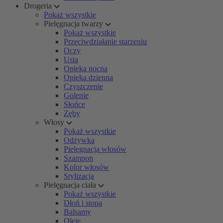
Drogeria
Pokaż wszystkie
Pielęgnacja twarzy
Pokaż wszystkie
Przeciwdziałanie starzeniu
Oczy
Usta
Opieka nocna
Opieka dzienna
Czyszczenie
Golenie
Słońce
Zęby
Włosy
Pokaż wszystkie
Odżywka
Pielęgnacja włosów
Szampon
Kolor włosów
Stylizacja
Pielęgnacja ciała
Pokaż wszystkie
Dłoń i stopa
Balsamy
Oleje