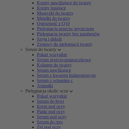
Kremy nawilżające do twarzy
Kremy tonujące
Maseczki do twarzy
Mgiełki do twarzy
Ostrożność z Q10
Pielęgnacja przeciw pryszczom
Pielęgnacja twarzy bez parabenów
Szyja i dekolt
Zestawy do pielęgnacji twarzy
Serum do twarzy
Pokaż wszystkie
Serum przeciwzmarszczkowe
Kolagen do twarzy
Serum nawilżające
Serum z kwasem hialuronowym
Serum z witaminą c
Ampułki
Pielęgnacja okolic oczu
Pokaż wszystkie
Serum do brwi
Krem pod oczy
Płatki pod oczy
Serum pod oczy
Serum do rzęs
Żel pod oczy