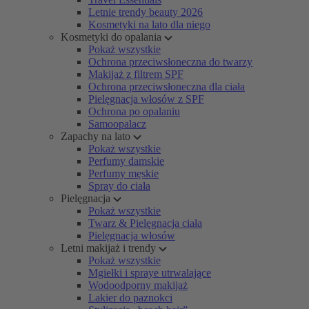
Letnie trendy beauty 2026
Kosmetyki na lato dla niego
Kosmetyki do opalania
Pokaż wszystkie
Ochrona przeciwsłoneczna do twarzy
Makijaż z filtrem SPF
Ochrona przeciwsłoneczna dla ciała
Pielęgnacja włosów z SPF
Ochrona po opalaniu
Samoopalacz
Zapachy na lato
Pokaż wszystkie
Perfumy damskie
Perfumy męskie
Spray do ciała
Pielęgnacja
Pokaż wszystkie
Twarz & Pielęgnacja ciała
Pielęgnacja włosów
Letni makijaż i trendy
Pokaż wszystkie
Mgiełki i spraye utrwalające
Wodoodporny makijaż
Lakier do paznokci