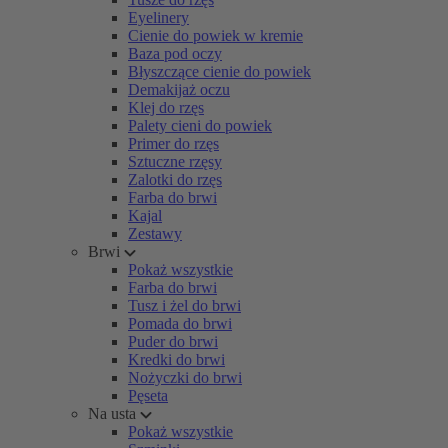
Eyelinery
Cienie do powiek w kremie
Baza pod oczy
Błyszczące cienie do powiek
Demakijaż oczu
Klej do rzęs
Palety cieni do powiek
Primer do rzęs
Sztuczne rzęsy
Zalotki do rzęs
Farba do brwi
Kajal
Zestawy
Brwi
Pokaż wszystkie
Farba do brwi
Tusz i żel do brwi
Pomada do brwi
Puder do brwi
Kredki do brwi
Nożyczki do brwi
Pęseta
Na usta
Pokaż wszystkie