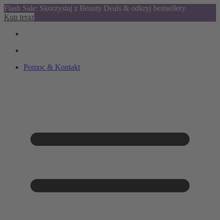
Flash Sale: Skorzystaj z Beauty Deals & odkryj bestsellery
Kup teraz
Pomoc & Kontakt