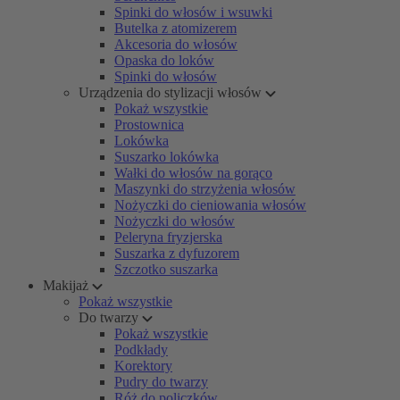
Spinki do włosów i wsuwki
Butelka z atomizerem
Akcesoria do włosów
Opaska do loków
Spinki do włosów
Urządzenia do stylizacji włosów
Pokaż wszystkie
Prostownica
Lokówka
Suszarko lokówka
Wałki do włosów na gorąco
Maszynki do strzyżenia włosów
Nożyczki do cieniowania włosów
Nożyczki do włosów
Peleryna fryzjerska
Suszarka z dyfuzorem
Szczotko suszarka
Makijaż
Pokaż wszystkie
Do twarzy
Pokaż wszystkie
Podkłady
Korektory
Pudry do twarzy
Róż do policzków