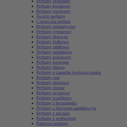
Perfumy orientalne
Perfumy kwiatowe
Perfumy owocowe
Świeże perfumy
Cząsteczka perfum
Perfumy aromatyczne
Perfumy cytrusowe
Perfumy drzewne
Perfumy fiołkowe
Perfumy jabłkowe
Perfumy jaśminowe
Perfumy kokosowe
Perfumy korzenne
Perfumy liliowe
Perfumy o zapachu świeżego prania
Perfumy oud
Perfumy piżmowe
Perfumy różane
Perfumy szyprowe
Perfumy waniliowe
Perfumy z bergamotką
Perfumy z drzewem sandałowym
Perfumy z paczulą
Perfumy z wetiwerem
Pudrowe perfumy