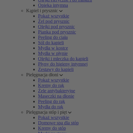
Opieka intymna
Kąpiel i prysznic
Pokaż wszystkie
Żel pod prysznic
Olejki pod prysznic
Pianka pod prysznic
Peeling do ciała
Sól do kąpieli
Mydła w kostce
Mydła w płynie
Olejki i mleczka do kąpieli
Płyny do higieny intymnej
Zestawy do kąpieli
Pielęgnacja dłoni
Pokaż wszystkie
Kremy do rąk
Żele antybakteryjne
Maseczki na dłonie
Peeling do rąk
Mydła do rąk
Pielęgnacja stóp i pięt
Pokaż wszystkie
Domowe spa dla stóp
Kremy do stóp