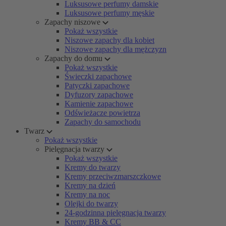
Luksusowe perfumy damskie
Luksusowe perfumy męskie
Zapachy niszowe
Pokaż wszystkie
Niszowe zapachy dla kobiet
Niszowe zapachy dla mężczyzn
Zapachy do domu
Pokaż wszystkie
Świeczki zapachowe
Patyczki zapachowe
Dyfuzory zapachowe
Kamienie zapachowe
Odświeżacze powietrza
Zapachy do samochodu
Twarz
Pokaż wszystkie
Pielęgnacja twarzy
Pokaż wszystkie
Kremy do twarzy
Kremy przeciwzmarszczkowe
Kremy na dzień
Kremy na noc
Olejki do twarzy
24-godzinna pielęgnacja twarzy
Kremy BB & CC