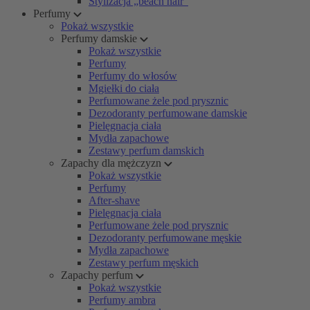
Stylizacja „beach hair”
Perfumy
Pokaż wszystkie
Perfumy damskie
Pokaż wszystkie
Perfumy
Perfumy do włosów
Mgiełki do ciała
Perfumowane żele pod prysznic
Dezodoranty perfumowane damskie
Pielęgnacja ciała
Mydła zapachowe
Zestawy perfum damskich
Zapachy dla mężczyzn
Pokaż wszystkie
Perfumy
After-shave
Pielęgnacja ciała
Perfumowane żele pod prysznic
Dezodoranty perfumowane męskie
Mydła zapachowe
Zestawy perfum męskich
Zapachy perfum
Pokaż wszystkie
Perfumy ambra