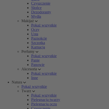
Czyszczenie
Słońce
Dezodoranty
Mydła
Makijaż
Pokaż wszystkie
Oczy
Usta
Paznokcie
Szczotka
Karnacja
Perfumy
Pokaż wszystkie
Panie
Panowie
Akcesoria
Pokaż wszystkie
Inne
Natura
Pokaż wszystkie
Twarz
Pokaż wszystkie
Pielęgnacja twarzy
Pielęgnacja oczu
Czyszczenie