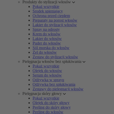
Produkty do stylizacji włosów
Pokaż wszystkie
Środek spieniający
Ochrona przed ciepłem
Preparaty na porost włosów
Lakier do stylizacji włosów
Spray na odrosty
Krem do włosów
Lakier do włosów
Puder do włosów
Sól morska do włosów
Żel do włosów
Zestaw do stylizacji włosów
Pielęgnacja włosów bez spłukiwania
Pokaż wszystkie
Olejek do włosów
Serum do włosów
Odżywka w sprayu
Odżywka bez spłukiwania
Zestawy do pielęgnacji włosów
Pielęgnacja skóry głowy
Pokaż wszystkie
Olejek do skóry głowy
Peeling do skóry głowy
Peeling do włosów