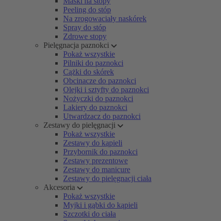
Maski na stopy
Peeling do stóp
Na zrogowaciały naskórek
Spray do stóp
Zdrowe stopy
Pielęgnacja paznokci
Pokaż wszystkie
Pilniki do paznokci
Cążki do skórek
Obcinacze do paznokci
Olejki i sztyfty do paznokci
Nożyczki do paznokci
Lakiery do paznokci
Utwardzacz do paznokci
Zestawy do pielęgnacji
Pokaż wszystkie
Zestawy do kąpieli
Przybornik do paznokci
Zestawy prezentowe
Zestawy do manicure
Zestawy do pielęgnacji ciała
Akcesoria
Pokaż wszystkie
Myjki i gąbki do kąpieli
Szczotki do ciała