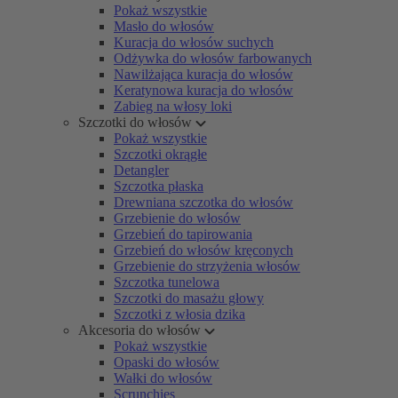
Pokaż wszystkie
Masło do włosów
Kuracja do włosów suchych
Odżywka do włosów farbowanych
Nawilżająca kuracja do włosów
Keratynowa kuracja do włosów
Zabieg na włosy loki
Szczotki do włosów
Pokaż wszystkie
Szczotki okrągłe
Detangler
Szczotka płaska
Drewniana szczotka do włosów
Grzebienie do włosów
Grzebień do tapirowania
Grzebień do włosów kręconych
Grzebienie do strzyżenia włosów
Szczotka tunelowa
Szczotki do masażu głowy
Szczotki z włosia dzika
Akcesoria do włosów
Pokaż wszystkie
Opaski do włosów
Wałki do włosów
Scrunchies