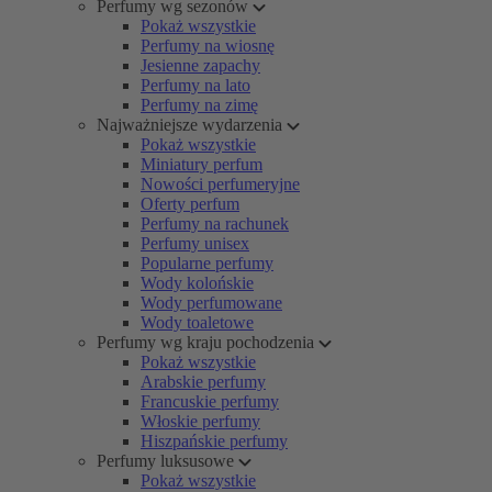
Perfumy wg sezonów
Pokaż wszystkie
Perfumy na wiosnę
Jesienne zapachy
Perfumy na lato
Perfumy na zimę
Najważniejsze wydarzenia
Pokaż wszystkie
Miniatury perfum
Nowości perfumeryjne
Oferty perfum
Perfumy na rachunek
Perfumy unisex
Popularne perfumy
Wody kolońskie
Wody perfumowane
Wody toaletowe
Perfumy wg kraju pochodzenia
Pokaż wszystkie
Arabskie perfumy
Francuskie perfumy
Włoskie perfumy
Hiszpańskie perfumy
Perfumy luksusowe
Pokaż wszystkie