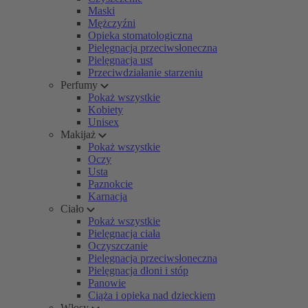
Maski
Mężczyźni
Opieka stomatologiczna
Pielęgnacja przeciwsłoneczna
Pielęgnacja ust
Przeciwdziałanie starzeniu
Perfumy
Pokaż wszystkie
Kobiety
Unisex
Makijaż
Pokaż wszystkie
Oczy
Usta
Paznokcie
Karnacja
Ciało
Pokaż wszystkie
Pielęgnacja ciała
Oczyszczanie
Pielęgnacja przeciwsłoneczna
Pielęgnacja dłoni i stóp
Panowie
Ciąża i opieka nad dzieckiem
Włosy