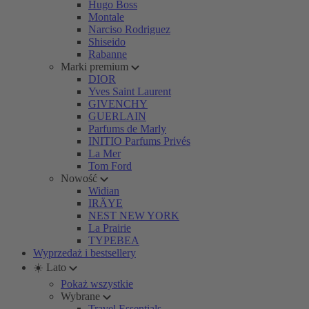
Hugo Boss
Montale
Narciso Rodriguez
Shiseido
Rabanne
Marki premium
DIOR
Yves Saint Laurent
GIVENCHY
GUERLAIN
Parfums de Marly
INITIO Parfums Privés
La Mer
Tom Ford
Nowość
Widian
IRÄYE
NEST NEW YORK
La Prairie
TYPEBEA
Wyprzedaż i bestsellery
☀️ Lato
Pokaż wszystkie
Wybrane
Travel Essentials