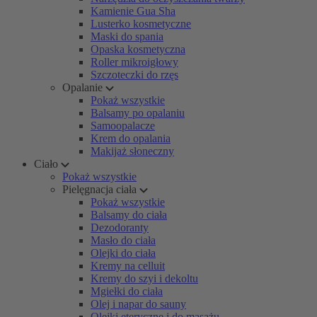
Kamienie Gua Sha
Lusterko kosmetyczne
Maski do spania
Opaska kosmetyczna
Roller mikroigłowy
Szczoteczki do rzęs
Opalanie
Pokaż wszystkie
Balsamy po opalaniu
Samoopalacze
Krem do opalania
Makijaż słoneczny
Ciało
Pokaż wszystkie
Pielęgnacja ciała
Pokaż wszystkie
Balsamy do ciała
Dezodoranty
Masło do ciała
Olejki do ciała
Kremy na celluit
Kremy do szyi i dekoltu
Mgiełki do ciała
Olej i napar do sauny
Olejki eteryczne i do masażu