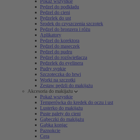
Pokaż wszystkie
Pędzel do podkładu
Pędzel do cieni
Pędzelek do ust
Środek do czyszczenia szczotek
Pędzel do bronzera i różu
Aplikatory
Pędzel do korektora
Pędzel do maseczek
Pędzel do pudru
Pędzel do rozświetlacza
Pędzelek do eyelinera
Pudry sypkie
Szczoteczka do brwi
Worki na szczotki
Zestaw pędzli do makijażu
Akcesoria do makijażu
Pokaż wszystkie
Temperówka do kredek do oczu i ust
Lusterko do makijażu
Puste palety do cieni
Gąbeczki do makijażu
Gąbka konjac
Paznokcie
Cera