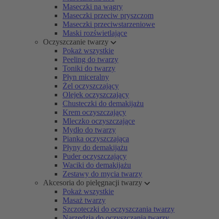
Maseczki na wągry
Maseczki przeciw pryszczom
Maseczki przeciwstarzeniowe
Maski rozświetlające
Oczyszczanie twarzy
Pokaż wszystkie
Peeling do twarzy
Toniki do twarzy
Płyn miceralny
Żel oczyszczający
Olejek oczyszczający
Chusteczki do demakijażu
Krem oczyszczający
Mleczko oczyszczające
Mydło do twarzy
Pianka oczyszczająca
Płyny do demakijażu
Puder oczyszczający
Waciki do demakijażu
Zestawy do mycia twarzy
Akcesoria do pielęgnacji twarzy
Pokaż wszystkie
Masaż twarzy
Szczoteczki do oczyszczania twarzy
Narzędzia do oczyszczania twarzy