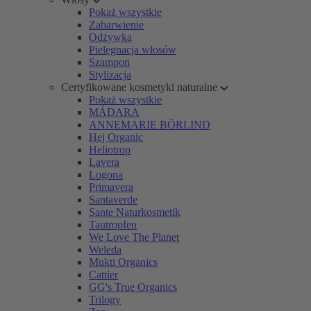
Pokaż wszystkie
Zabarwienie
Odżywka
Pielęgnacja włosów
Szampon
Stylizacja
Certyfikowane kosmetyki naturalne
Pokaż wszystkie
MÁDARA
ANNEMARIE BÖRLIND
Hej Organic
Heliotrop
Lavera
Logona
Primavera
Santaverde
Sante Naturkosmetik
Tautropfen
We Love The Planet
Weleda
Mukti Organics
Cattier
GG's True Organics
Trilogy