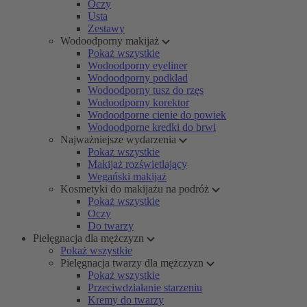
Oczy
Usta
Zestawy
Wodoodporny makijaż
Pokaż wszystkie
Wodoodporny eyeliner
Wodoodporny podkład
Wodoodporny tusz do rzęs
Wodoodporny korektor
Wodoodporne cienie do powiek
Wodoodporne kredki do brwi
Najważniejsze wydarzenia
Pokaż wszystkie
Makijaż rozświetlający
Wegański makijaż
Kosmetyki do makijażu na podróż
Pokaż wszystkie
Oczy
Do twarzy
Pielęgnacja dla mężczyzn
Pokaż wszystkie
Pielęgnacja twarzy dla mężczyzn
Pokaż wszystkie
Przeciwdziałanie starzeniu
Kremy do twarzy