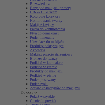
Rozświetlacz
Bazy pod makijaż i primery
BB- & CC-Cream
Kolorowe korektory
Konturowanie twarzy
Makijaż kryjący
Paleta do konturowania
Płyn do demakijażu
Puder mineralny
Utrwalacz do makijażu
Produkty pokrywające
Akcesoria
Makijaż przeciwstarzeniowy
Bronzer do twarzy
Podkład w kompakcie
Podkład w kremie
Produkty do makijażu
Podkład w płynie
Puder prasowany
Puder sypki
Zestaw kosmetyków do makijażu
Do oczu
Pokaż wszystkie
Cienie do powiek
Tusze do rzęs