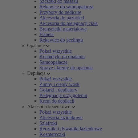
Szczotki do masażu
Rękawice do samoopalacza
Przybory do pedicure
Akcesoria do paznokci
Akcesoria do pielęgnacji ciała
Bransoletki materiałowe
Flanela
Rękawice do peelingu
Opalanie
Pokaż wszystkie
Kosmetyki po opalaniu
Samoopalacze
Spraye i kremy do opalania
Depilacja
Pokaż wszystkie
Zimny i ciepły wosk
Golarki i depilatory
Pielęgnacja przy goleniu
Krem do depilacji
Akcesoria łazienkowe
Pokaż wszystkie
Akcesoria łazienkowe
Szlafroki
Ręczniki i dywaniki łazienkowe
Kosmetyczki