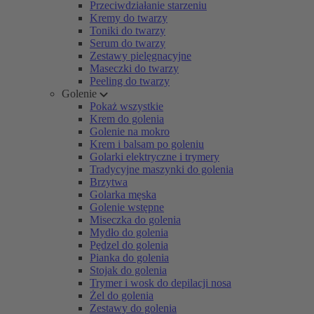
Przeciwdziałanie starzeniu
Kremy do twarzy
Toniki do twarzy
Serum do twarzy
Zestawy pielęgnacyjne
Maseczki do twarzy
Peeling do twarzy
Golenie
Pokaż wszystkie
Krem do golenia
Golenie na mokro
Krem i balsam po goleniu
Golarki elektryczne i trymery
Tradycyjne maszynki do golenia
Brzytwa
Golarka męska
Golenie wstępne
Miseczka do golenia
Mydło do golenia
Pędzel do golenia
Pianka do golenia
Stojak do golenia
Trymer i wosk do depilacji nosa
Żel do golenia
Zestawy do golenia