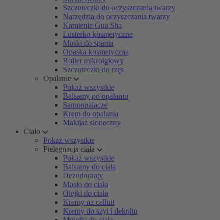
Szczoteczki do oczyszczania twarzy
Narzędzia do oczyszczania twarzy
Kamienie Gua Sha
Lusterko kosmetyczne
Maski do spania
Opaska kosmetyczna
Roller mikroigłowy
Szczoteczki do rzęs
Opalanie
Pokaż wszystkie
Balsamy po opalaniu
Samoopalacze
Krem do opalania
Makijaż słoneczny
Ciało
Pokaż wszystkie
Pielęgnacja ciała
Pokaż wszystkie
Balsamy do ciała
Dezodoranty
Masło do ciała
Olejki do ciała
Kremy na celluit
Kremy do szyi i dekoltu
Mgiełki do ciała