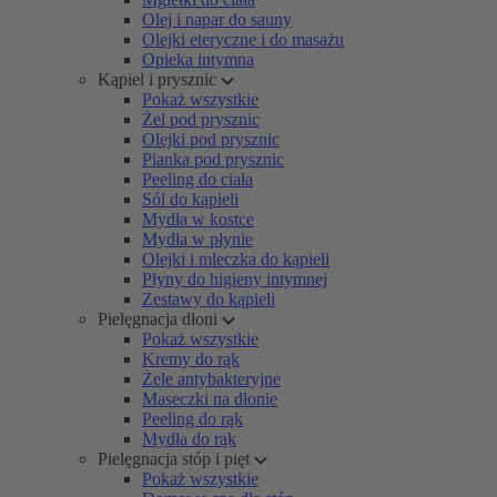
Olej i napar do sauny
Olejki eteryczne i do masażu
Opieka intymna
Kąpiel i prysznic
Pokaż wszystkie
Żel pod prysznic
Olejki pod prysznic
Pianka pod prysznic
Peeling do ciała
Sól do kąpieli
Mydła w kostce
Mydła w płynie
Olejki i mleczka do kąpieli
Płyny do higieny intymnej
Zestawy do kąpieli
Pielęgnacja dłoni
Pokaż wszystkie
Kremy do rąk
Żele antybakteryjne
Maseczki na dłonie
Peeling do rąk
Mydła do rąk
Pielęgnacja stóp i pięt
Pokaż wszystkie