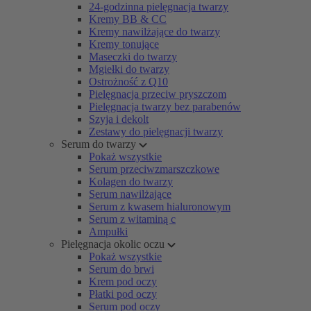
24-godzinna pielęgnacja twarzy
Kremy BB & CC
Kremy nawilżające do twarzy
Kremy tonujące
Maseczki do twarzy
Mgiełki do twarzy
Ostrożność z Q10
Pielęgnacja przeciw pryszczom
Pielęgnacja twarzy bez parabenów
Szyja i dekolt
Zestawy do pielęgnacji twarzy
Serum do twarzy
Pokaż wszystkie
Serum przeciwzmarszczkowe
Kolagen do twarzy
Serum nawilżające
Serum z kwasem hialuronowym
Serum z witaminą c
Ampułki
Pielęgnacja okolic oczu
Pokaż wszystkie
Serum do brwi
Krem pod oczy
Płatki pod oczy
Serum pod oczy