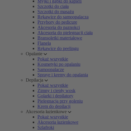
Myjki i gąbki do kąpieli
Szczotki do ciała
Szczotki do masażu
Rękawice do samoopalacza
Przybory do pedicure
Akcesoria do paznokci
Akcesoria do pielęgnacji ciała
Bransoletki materiałowe
Flanela
Rękawice do peelingu
Opalanie
Pokaż wszystkie
Kosmetyki po opalaniu
Samoopalacze
Spraye i kremy do opalania
Depilacja
Pokaż wszystkie
Zimny i ciepły wosk
Golarki i depilatory
Pielęgnacja przy goleniu
Krem do depilacji
Akcesoria łazienkowe
Pokaż wszystkie
Akcesoria łazienkowe
Szlafroki