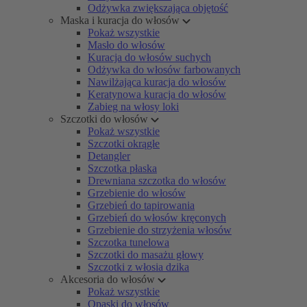
Odżywka zwiększająca objętość
Maska i kuracja do włosów
Pokaż wszystkie
Masło do włosów
Kuracja do włosów suchych
Odżywka do włosów farbowanych
Nawilżająca kuracja do włosów
Keratynowa kuracja do włosów
Zabieg na włosy loki
Szczotki do włosów
Pokaż wszystkie
Szczotki okrągłe
Detangler
Szczotka płaska
Drewniana szczotka do włosów
Grzebienie do włosów
Grzebień do tapirowania
Grzebień do włosów kręconych
Grzebienie do strzyżenia włosów
Szczotka tunelowa
Szczotki do masażu głowy
Szczotki z włosia dzika
Akcesoria do włosów
Pokaż wszystkie
Opaski do włosów