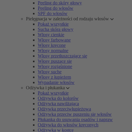
Peeling do skóry głowy
Peeling do włosów
SPF do włosów
Pielęgnacja w zależności od rodzaju włosów
Pokaż wszystkie
Sucha skóra głowy
Włosy cienkie
Włosy farbowane
Włosy kręcone
Włosy normalne
Włosy przetłuszczające się
Włosy puszące się
Włosy rozjaśnione
Włosy suche
Włosy z łupieżem
Wypadanie włosów
Odżywka i płukanka
Pokaż wszystkie
Odżywka do kolorów
Odżywka nawilżająca
Odżywka przeciwłupieżowa
Odżywka przeciw puszeniu się włosów
Płukanka do usuwania osadów i napraw
Odżywka do włosów kręconych
Odżywka w kostce