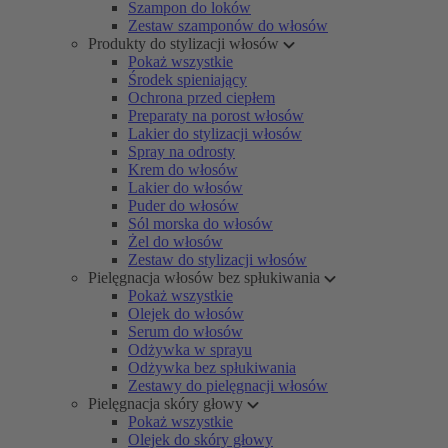
Szampon do loków
Zestaw szamponów do włosów
Produkty do stylizacji włosów
Pokaż wszystkie
Środek spieniający
Ochrona przed ciepłem
Preparaty na porost włosów
Lakier do stylizacji włosów
Spray na odrosty
Krem do włosów
Lakier do włosów
Puder do włosów
Sól morska do włosów
Żel do włosów
Zestaw do stylizacji włosów
Pielęgnacja włosów bez spłukiwania
Pokaż wszystkie
Olejek do włosów
Serum do włosów
Odżywka w sprayu
Odżywka bez spłukiwania
Zestawy do pielęgnacji włosów
Pielęgnacja skóry głowy
Pokaż wszystkie
Olejek do skóry głowy