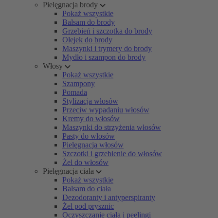
Pielęgnacja brody
Pokaż wszystkie
Balsam do brody
Grzebień i szczotka do brody
Olejek do brody
Maszynki i trymery do brody
Mydło i szampon do brody
Włosy
Pokaż wszystkie
Szampony
Pomada
Stylizacja włosów
Przeciw wypadaniu włosów
Kremy do włosów
Maszynki do strzyżenia włosów
Pasty do włosów
Pielęgnacja włosów
Szczotki i grzebienie do włosów
Żel do włosów
Pielęgnacja ciała
Pokaż wszystkie
Balsam do ciała
Dezodoranty i antyperspiranty
Żel pod prysznic
Oczyszczanie ciała i peelingi