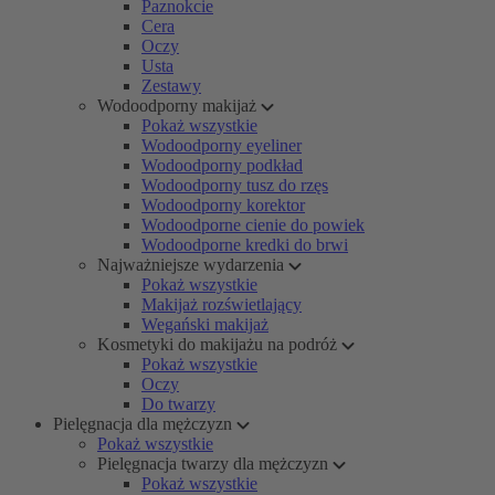
Paznokcie
Cera
Oczy
Usta
Zestawy
Wodoodporny makijaż
Pokaż wszystkie
Wodoodporny eyeliner
Wodoodporny podkład
Wodoodporny tusz do rzęs
Wodoodporny korektor
Wodoodporne cienie do powiek
Wodoodporne kredki do brwi
Najważniejsze wydarzenia
Pokaż wszystkie
Makijaż rozświetlający
Wegański makijaż
Kosmetyki do makijażu na podróż
Pokaż wszystkie
Oczy
Do twarzy
Pielęgnacja dla mężczyzn
Pokaż wszystkie
Pielęgnacja twarzy dla mężczyzn
Pokaż wszystkie