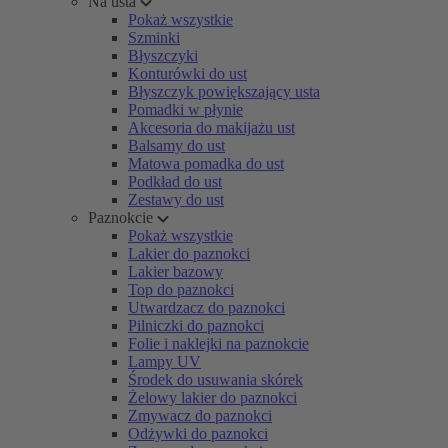
Na usta
Pokaż wszystkie
Szminki
Błyszczyki
Konturówki do ust
Błyszczyk powiększający usta
Pomadki w płynie
Akcesoria do makijażu ust
Balsamy do ust
Matowa pomadka do ust
Podkład do ust
Zestawy do ust
Paznokcie
Pokaż wszystkie
Lakier do paznokci
Lakier bazowy
Top do paznokci
Utwardzacz do paznokci
Pilniczki do paznokci
Folie i naklejki na paznokcie
Lampy UV
Środek do usuwania skórek
Żelowy lakier do paznokci
Zmywacz do paznokci
Odżywki do paznokci