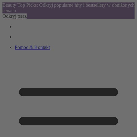
Beauty Top Picks: Odkryj popularne hity i bestsellery w obniżonych
cenach
Odkryj teraz
Pomoc & Kontakt