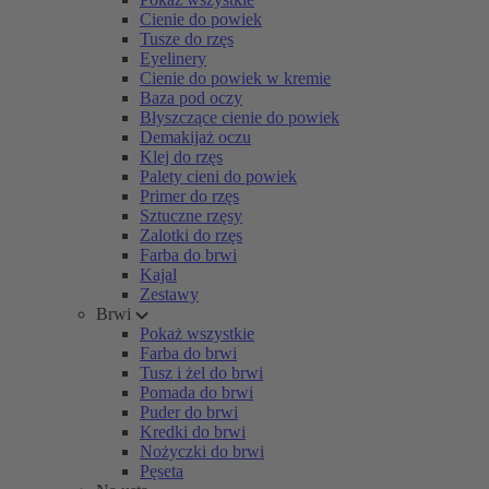
Cienie do powiek
Tusze do rzęs
Eyelinery
Cienie do powiek w kremie
Baza pod oczy
Błyszczące cienie do powiek
Demakijaż oczu
Klej do rzęs
Palety cieni do powiek
Primer do rzęs
Sztuczne rzęsy
Zalotki do rzęs
Farba do brwi
Kajal
Zestawy
Brwi
Pokaż wszystkie
Farba do brwi
Tusz i żel do brwi
Pomada do brwi
Puder do brwi
Kredki do brwi
Nożyczki do brwi
Pęseta