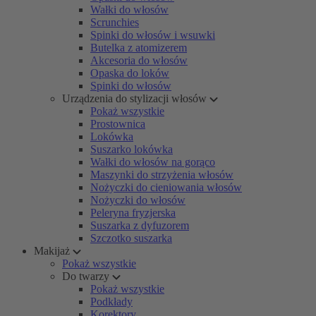
Wałki do włosów
Scrunchies
Spinki do włosów i wsuwki
Butelka z atomizerem
Akcesoria do włosów
Opaska do loków
Spinki do włosów
Urządzenia do stylizacji włosów
Pokaż wszystkie
Prostownica
Lokówka
Suszarko lokówka
Wałki do włosów na gorąco
Maszynki do strzyżenia włosów
Nożyczki do cieniowania włosów
Nożyczki do włosów
Peleryna fryzjerska
Suszarka z dyfuzorem
Szczotko suszarka
Makijaż
Pokaż wszystkie
Do twarzy
Pokaż wszystkie
Podkłady
Korektory