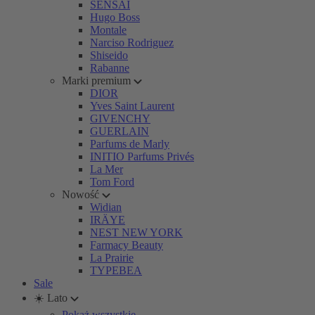
SENSAI
Hugo Boss
Montale
Narciso Rodriguez
Shiseido
Rabanne
Marki premium
DIOR
Yves Saint Laurent
GIVENCHY
GUERLAIN
Parfums de Marly
INITIO Parfums Privés
La Mer
Tom Ford
Nowość
Widian
IRÄYE
NEST NEW YORK
Farmacy Beauty
La Prairie
TYPEBEA
Sale
☀️ Lato
Pokaż wszystkie