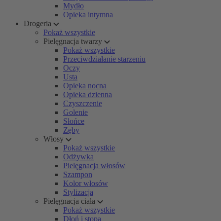
Mydło
Opieka intymna
Drogeria
Pokaż wszystkie
Pielęgnacja twarzy
Pokaż wszystkie
Przeciwdziałanie starzeniu
Oczy
Usta
Opieka nocna
Opieka dzienna
Czyszczenie
Golenie
Słońce
Zęby
Włosy
Pokaż wszystkie
Odżywka
Pielęgnacja włosów
Szampon
Kolor włosów
Stylizacja
Pielęgnacja ciała
Pokaż wszystkie
Dłoń i stopa