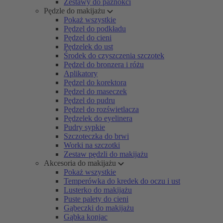
Zestawy do paznokci
Pędzle do makijażu
Pokaż wszystkie
Pędzel do podkładu
Pędzel do cieni
Pędzelek do ust
Środek do czyszczenia szczotek
Pędzel do bronzera i różu
Aplikatory
Pędzel do korektora
Pędzel do maseczek
Pędzel do pudru
Pędzel do rozświetlacza
Pędzelek do eyelinera
Pudry sypkie
Szczoteczka do brwi
Worki na szczotki
Zestaw pędzli do makijażu
Akcesoria do makijażu
Pokaż wszystkie
Temperówka do kredek do oczu i ust
Lusterko do makijażu
Puste palety do cieni
Gąbeczki do makijażu
Gąbka konjac