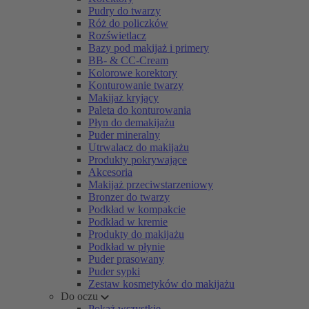
Pudry do twarzy
Róż do policzków
Rozświetlacz
Bazy pod makijaż i primery
BB- & CC-Cream
Kolorowe korektory
Konturowanie twarzy
Makijaż kryjący
Paleta do konturowania
Płyn do demakijażu
Puder mineralny
Utrwalacz do makijażu
Produkty pokrywające
Akcesoria
Makijaż przeciwstarzeniowy
Bronzer do twarzy
Podkład w kompakcie
Podkład w kremie
Produkty do makijażu
Podkład w płynie
Puder prasowany
Puder sypki
Zestaw kosmetyków do makijażu
Do oczu
Pokaż wszystkie