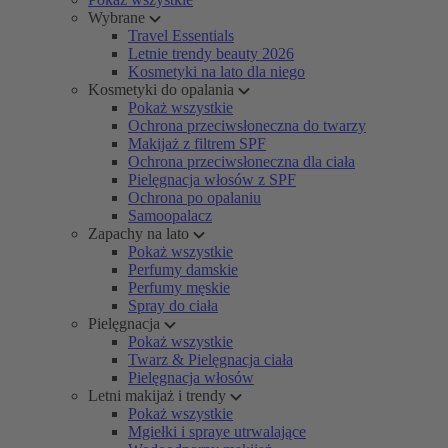
Wybrane
Travel Essentials
Letnie trendy beauty 2026
Kosmetyki na lato dla niego
Kosmetyki do opalania
Pokaż wszystkie
Ochrona przeciwsłoneczna do twarzy
Makijaż z filtrem SPF
Ochrona przeciwsłoneczna dla ciała
Pielęgnacja włosów z SPF
Ochrona po opalaniu
Samoopalacz
Zapachy na lato
Pokaż wszystkie
Perfumy damskie
Perfumy męskie
Spray do ciała
Pielęgnacja
Pokaż wszystkie
Twarz & Pielęgnacja ciała
Pielęgnacja włosów
Letni makijaż i trendy
Pokaż wszystkie
Mgiełki i spraye utrwalające