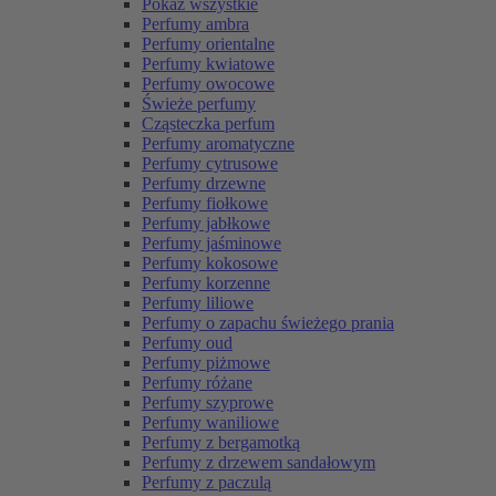
Pokaż wszystkie
Perfumy ambra
Perfumy orientalne
Perfumy kwiatowe
Perfumy owocowe
Świeże perfumy
Cząsteczka perfum
Perfumy aromatyczne
Perfumy cytrusowe
Perfumy drzewne
Perfumy fiołkowe
Perfumy jabłkowe
Perfumy jaśminowe
Perfumy kokosowe
Perfumy korzenne
Perfumy liliowe
Perfumy o zapachu świeżego prania
Perfumy oud
Perfumy piżmowe
Perfumy różane
Perfumy szyprowe
Perfumy waniliowe
Perfumy z bergamotką
Perfumy z drzewem sandałowym
Perfumy z paczulą