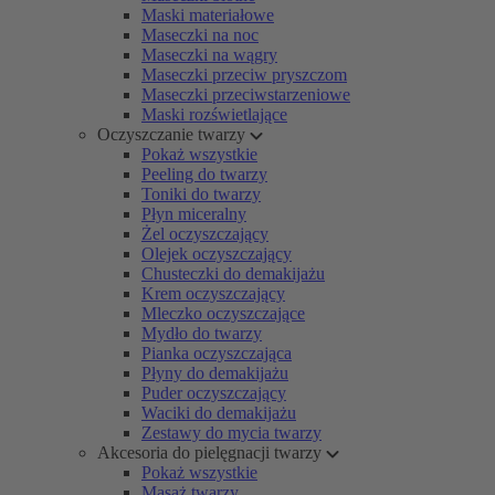
Maski materiałowe
Maseczki na noc
Maseczki na wągry
Maseczki przeciw pryszczom
Maseczki przeciwstarzeniowe
Maski rozświetlające
Oczyszczanie twarzy
Pokaż wszystkie
Peeling do twarzy
Toniki do twarzy
Płyn miceralny
Żel oczyszczający
Olejek oczyszczający
Chusteczki do demakijażu
Krem oczyszczający
Mleczko oczyszczające
Mydło do twarzy
Pianka oczyszczająca
Płyny do demakijażu
Puder oczyszczający
Waciki do demakijażu
Zestawy do mycia twarzy
Akcesoria do pielęgnacji twarzy
Pokaż wszystkie
Masaż twarzy