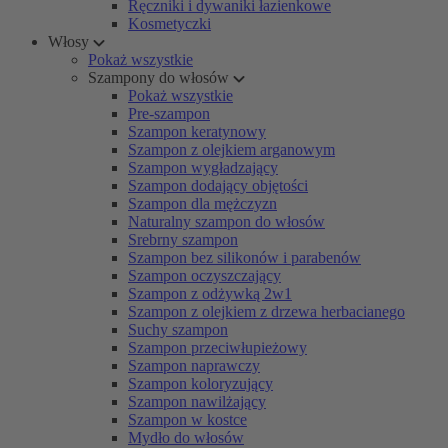
Ręczniki i dywaniki łazienkowe
Kosmetyczki
Włosy
Pokaż wszystkie
Szampony do włosów
Pokaż wszystkie
Pre-szampon
Szampon keratynowy
Szampon z olejkiem arganowym
Szampon wygładzający
Szampon dodający objętości
Szampon dla mężczyzn
Naturalny szampon do włosów
Srebrny szampon
Szampon bez silikonów i parabenów
Szampon oczyszczający
Szampon z odżywką 2w1
Szampon z olejkiem z drzewa herbacianego
Suchy szampon
Szampon przeciwłupieżowy
Szampon naprawczy
Szampon koloryzujący
Szampon nawilżający
Szampon w kostce
Mydło do włosów