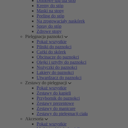
Domowe spa dla stóp
Kremy do stóp
Maski na stopy
Peeling do stóp
Na zrogowaciały naskórek
Spray do stóp
Zdrowe stopy
Pielęgnacja paznokci
Pokaż wszystkie
Pilniki do paznokci
Cążki do skórek
Obcinacze do paznokci
Olejki i sztyfty do paznokci
Nożyczki do paznokci
Lakiery do paznokci
Utwardzacz do paznokci
Zestawy do pielęgnacji
Pokaż wszystkie
Zestawy do kąpieli
Przybornik do paznokci
Zestawy prezentowe
Zestawy do manicure
Zestawy do pielęgnacji ciała
Akcesoria
Pokaż wszystkie