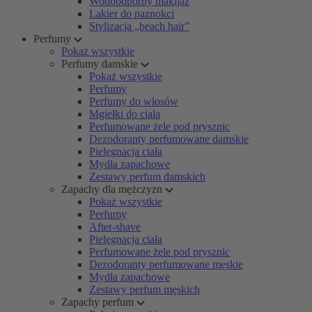
Wodoodporny makijaż
Lakier do paznokci
Stylizacja „beach hair”
Perfumy
Pokaż wszystkie
Perfumy damskie
Pokaż wszystkie
Perfumy
Perfumy do włosów
Mgiełki do ciała
Perfumowane żele pod prysznic
Dezodoranty perfumowane damskie
Pielęgnacja ciała
Mydła zapachowe
Zestawy perfum damskich
Zapachy dla mężczyzn
Pokaż wszystkie
Perfumy
After-shave
Pielęgnacja ciała
Perfumowane żele pod prysznic
Dezodoranty perfumowane męskie
Mydła zapachowe
Zestawy perfum męskich
Zapachy perfum