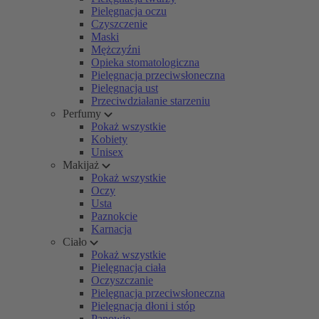
Pielęgnacja oczu
Czyszczenie
Maski
Mężczyźni
Opieka stomatologiczna
Pielęgnacja przeciwsłoneczna
Pielęgnacja ust
Przeciwdziałanie starzeniu
Perfumy
Pokaż wszystkie
Kobiety
Unisex
Makijaż
Pokaż wszystkie
Oczy
Usta
Paznokcie
Karnacja
Ciało
Pokaż wszystkie
Pielęgnacja ciała
Oczyszczanie
Pielęgnacja przeciwsłoneczna
Pielęgnacja dłoni i stóp
Panowie