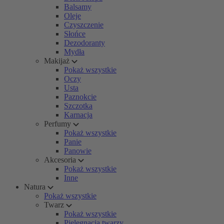
Balsamy
Oleje
Czyszczenie
Słońce
Dezodoranty
Mydła
Makijaż
Pokaż wszystkie
Oczy
Usta
Paznokcie
Szczotka
Karnacja
Perfumy
Pokaż wszystkie
Panie
Panowie
Akcesoria
Pokaż wszystkie
Inne
Natura
Pokaż wszystkie
Twarz
Pokaż wszystkie
Pielęgnacja twarzy