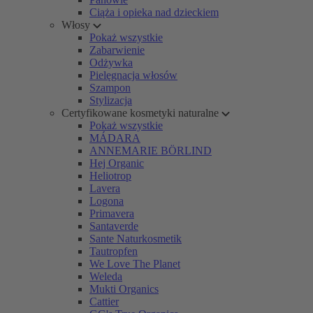
Ciąża i opieka nad dzieckiem
Włosy
Pokaż wszystkie
Zabarwienie
Odżywka
Pielęgnacja włosów
Szampon
Stylizacja
Certyfikowane kosmetyki naturalne
Pokaż wszystkie
MÁDARA
ANNEMARIE BÖRLIND
Hej Organic
Heliotrop
Lavera
Logona
Primavera
Santaverde
Sante Naturkosmetik
Tautropfen
We Love The Planet
Weleda
Mukti Organics
Cattier