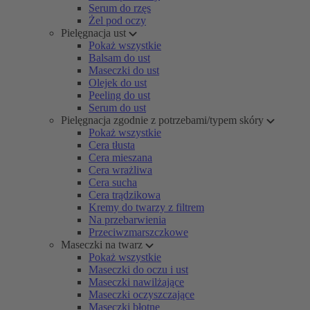
Serum do rzęs
Żel pod oczy
Pielęgnacja ust
Pokaż wszystkie
Balsam do ust
Maseczki do ust
Olejek do ust
Peeling do ust
Serum do ust
Pielęgnacja zgodnie z potrzebami/typem skóry
Pokaż wszystkie
Cera tłusta
Cera mieszana
Cera wrażliwa
Cera sucha
Cera trądzikowa
Kremy do twarzy z filtrem
Na przebarwienia
Przeciwzmarszczkowe
Maseczki na twarz
Pokaż wszystkie
Maseczki do oczu i ust
Maseczki nawilżające
Maseczki oczyszczające
Maseczki błotne