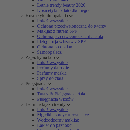
Letnie trendy beauty 2026
Kosmetyki na lato dla niego
Kosmetyki do opalania
Pokaż wszystkie
Ochrona przeciwsłoneczna do twarzy
Makijaż z filtrem SPF
Ochrona przeciwsłoneczna dla ciała
Pielęgnacja włosów z SPF
Ochrona po opalaniu
Samoopalacz
Zapachy na lato
Pokaż wszystkie
Perfumy damskie
Perfumy męskie
Spray do ciała
Pielęgnacja
Pokaż wszystkie
Twarz & Pielęgnacja ciała
Pielęgnacja włosów
Letni makijaż i trendy
Pokaż wszystkie
Mgiełki i spraye utrwalające
Wodoodporny makijaż
Lakier do paznokci