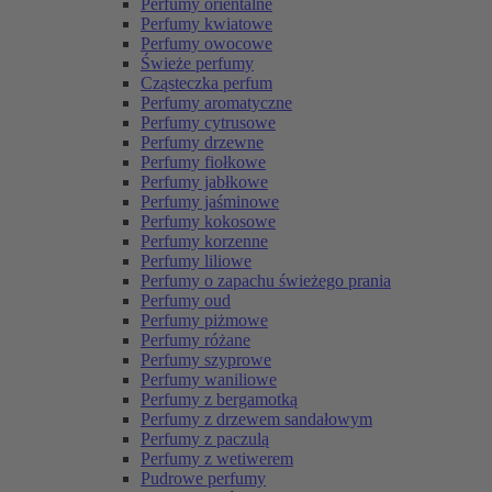
Perfumy orientalne
Perfumy kwiatowe
Perfumy owocowe
Świeże perfumy
Cząsteczka perfum
Perfumy aromatyczne
Perfumy cytrusowe
Perfumy drzewne
Perfumy fiołkowe
Perfumy jabłkowe
Perfumy jaśminowe
Perfumy kokosowe
Perfumy korzenne
Perfumy liliowe
Perfumy o zapachu świeżego prania
Perfumy oud
Perfumy piżmowe
Perfumy różane
Perfumy szyprowe
Perfumy waniliowe
Perfumy z bergamotką
Perfumy z drzewem sandałowym
Perfumy z paczulą
Perfumy z wetiwerem
Pudrowe perfumy