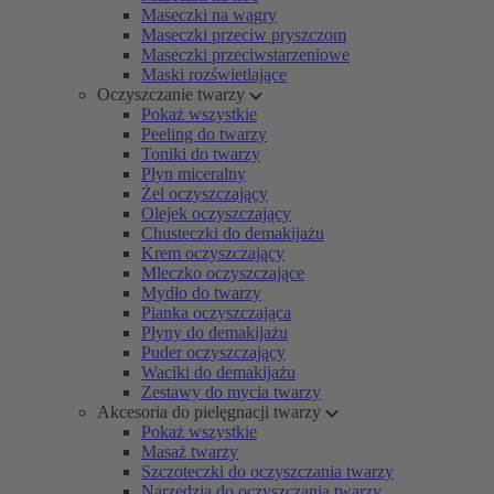
Maseczki na wągry
Maseczki przeciw pryszczom
Maseczki przeciwstarzeniowe
Maski rozświetlające
Oczyszczanie twarzy
Pokaż wszystkie
Peeling do twarzy
Toniki do twarzy
Płyn miceralny
Żel oczyszczający
Olejek oczyszczający
Chusteczki do demakijażu
Krem oczyszczający
Mleczko oczyszczające
Mydło do twarzy
Pianka oczyszczająca
Płyny do demakijażu
Puder oczyszczający
Waciki do demakijażu
Zestawy do mycia twarzy
Akcesoria do pielęgnacji twarzy
Pokaż wszystkie
Masaż twarzy
Szczoteczki do oczyszczania twarzy
Narzędzia do oczyszczania twarzy