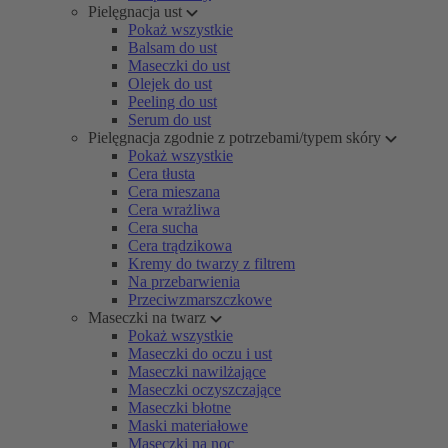
Pielęgnacja ust
Pokaż wszystkie
Balsam do ust
Maseczki do ust
Olejek do ust
Peeling do ust
Serum do ust
Pielęgnacja zgodnie z potrzebami/typem skóry
Pokaż wszystkie
Cera tłusta
Cera mieszana
Cera wrażliwa
Cera sucha
Cera trądzikowa
Kremy do twarzy z filtrem
Na przebarwienia
Przeciwzmarszczkowe
Maseczki na twarz
Pokaż wszystkie
Maseczki do oczu i ust
Maseczki nawilżające
Maseczki oczyszczające
Maseczki błotne
Maski materiałowe
Maseczki na noc