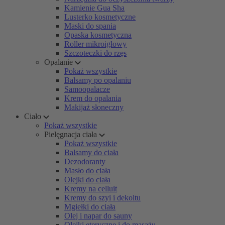
Kamienie Gua Sha
Lusterko kosmetyczne
Maski do spania
Opaska kosmetyczna
Roller mikroigłowy
Szczoteczki do rzęs
Opalanie
Pokaż wszystkie
Balsamy po opalaniu
Samoopalacze
Krem do opalania
Makijaż słoneczny
Ciało
Pokaż wszystkie
Pielęgnacja ciała
Pokaż wszystkie
Balsamy do ciała
Dezodoranty
Masło do ciała
Olejki do ciała
Kremy na celluit
Kremy do szyi i dekoltu
Mgiełki do ciała
Olej i napar do sauny
Olejki eteryczne i do masażu