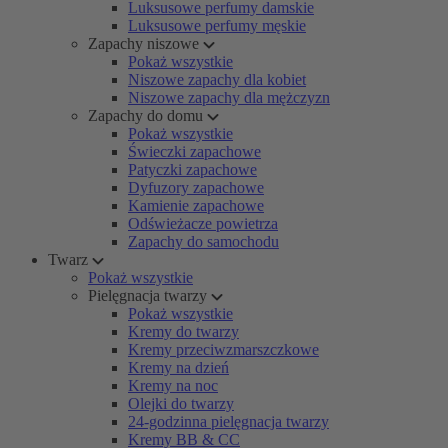
Luksusowe perfumy damskie
Luksusowe perfumy męskie
Zapachy niszowe
Pokaż wszystkie
Niszowe zapachy dla kobiet
Niszowe zapachy dla mężczyzn
Zapachy do domu
Pokaż wszystkie
Świeczki zapachowe
Patyczki zapachowe
Dyfuzory zapachowe
Kamienie zapachowe
Odświeżacze powietrza
Zapachy do samochodu
Twarz
Pokaż wszystkie
Pielęgnacja twarzy
Pokaż wszystkie
Kremy do twarzy
Kremy przeciwzmarszczkowe
Kremy na dzień
Kremy na noc
Olejki do twarzy
24-godzinna pielęgnacja twarzy
Kremy BB & CC