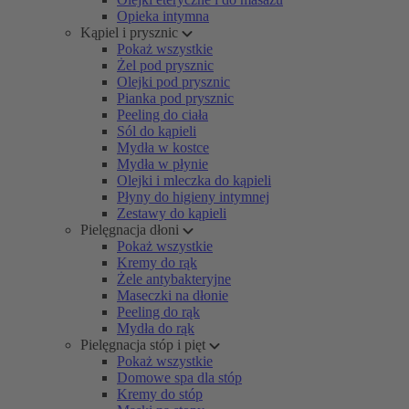
Opieka intymna
Kąpiel i prysznic
Pokaż wszystkie
Żel pod prysznic
Olejki pod prysznic
Pianka pod prysznic
Peeling do ciała
Sól do kąpieli
Mydła w kostce
Mydła w płynie
Olejki i mleczka do kąpieli
Płyny do higieny intymnej
Zestawy do kąpieli
Pielęgnacja dłoni
Pokaż wszystkie
Kremy do rąk
Żele antybakteryjne
Maseczki na dłonie
Peeling do rąk
Mydła do rąk
Pielęgnacja stóp i pięt
Pokaż wszystkie
Domowe spa dla stóp
Kremy do stóp