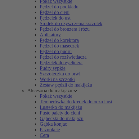
Pokaż wszystkie
Pędzel do podkładu
Pędzel do cieni
Pędzelek do ust
Środek do czyszczenia szczotek
Pędzel do bronzera i różu
Aplikatory
Pędzel do korektora
Pędzel do maseczek
Pędzel do pudru
Pędzel do rozświetlacza
Pędzelek do eyelinera
Pudry sypkie
Szczoteczka do brwi
Worki na szczotki
Zestaw pędzli do makijażu
Akcesoria do makijażu
Pokaż wszystkie
Temperówka do kredek do oczu i ust
Lusterko do makijażu
Puste palety do cieni
Gąbeczki do makijażu
Gąbka konjac
Paznokcie
Cera