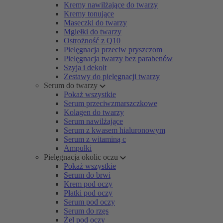
Kremy nawilżające do twarzy
Kremy tonujące
Maseczki do twarzy
Mgiełki do twarzy
Ostrożność z Q10
Pielęgnacja przeciw pryszczom
Pielęgnacja twarzy bez parabenów
Szyja i dekolt
Zestawy do pielęgnacji twarzy
Serum do twarzy
Pokaż wszystkie
Serum przeciwzmarszczkowe
Kolagen do twarzy
Serum nawilżające
Serum z kwasem hialuronowym
Serum z witaminą c
Ampułki
Pielęgnacja okolic oczu
Pokaż wszystkie
Serum do brwi
Krem pod oczy
Płatki pod oczy
Serum pod oczy
Serum do rzęs
Żel pod oczy