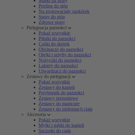
Maski na stopy
Peeling do stóp
Na zrogowaciały naskórek
Spray do stóp
Zdrowe stopy
Pielęgnacja paznokci
Pokaż wszystkie
Pilniki do paznokci
Cążki do skórek
Obcinacze do paznokci
Olejki i sztyfty do paznokci
Nożyczki do paznokci
Lakiery do paznokci
Utwardzacz do paznokci
Zestawy do pielęgnacji
Pokaż wszystkie
Zestawy do kąpieli
Przybornik do paznokci
Zestawy prezentowe
Zestawy do manicure
Zestawy do pielęgnacji ciała
Akcesoria
Pokaż wszystkie
Myjki i gąbki do kąpieli
Szczotki do ciała