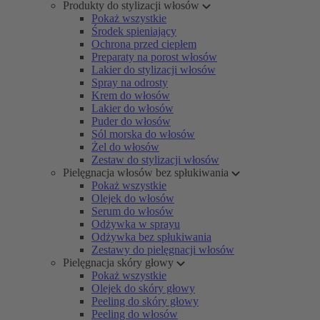
Produkty do stylizacji włosów
Pokaż wszystkie
Środek spieniający
Ochrona przed ciepłem
Preparaty na porost włosów
Lakier do stylizacji włosów
Spray na odrosty
Krem do włosów
Lakier do włosów
Puder do włosów
Sól morska do włosów
Żel do włosów
Zestaw do stylizacji włosów
Pielęgnacja włosów bez spłukiwania
Pokaż wszystkie
Olejek do włosów
Serum do włosów
Odżywka w sprayu
Odżywka bez spłukiwania
Zestawy do pielęgnacji włosów
Pielęgnacja skóry głowy
Pokaż wszystkie
Olejek do skóry głowy
Peeling do skóry głowy
Peeling do włosów