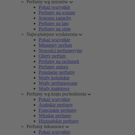
Perfumy wg sezonów
Pokaż wszystkie
Perfumy na wiosnę
Jesienne zapachy
Perfumy na lato
Perfumy na zimę
Najważniejsze wydarzenia
Pokaż wszystkie
Miniatury perfum
Nowości perfumeryjne
Oferty perfum
Perfumy na rachunek
Perfumy unisex
Popularne perfumy
Wody kolońskie
Wody perfumowane
Wody toaletowe
Perfumy wg kraju pochodzenia
Pokaż wszystkie
Arabskie perfumy
Francuskie perfumy
Włoskie perfumy
Hiszpańskie perfumy
Perfumy luksusowe
Pokaż wszystkie