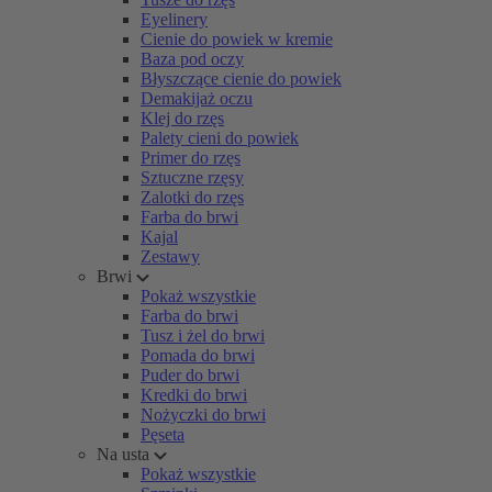
Eyelinery
Cienie do powiek w kremie
Baza pod oczy
Błyszczące cienie do powiek
Demakijaż oczu
Klej do rzęs
Palety cieni do powiek
Primer do rzęs
Sztuczne rzęsy
Zalotki do rzęs
Farba do brwi
Kajal
Zestawy
Brwi
Pokaż wszystkie
Farba do brwi
Tusz i żel do brwi
Pomada do brwi
Puder do brwi
Kredki do brwi
Nożyczki do brwi
Pęseta
Na usta
Pokaż wszystkie