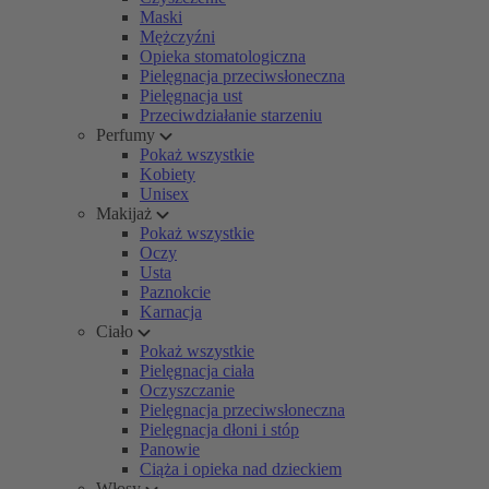
Maski
Mężczyźni
Opieka stomatologiczna
Pielęgnacja przeciwsłoneczna
Pielęgnacja ust
Przeciwdziałanie starzeniu
Perfumy
Pokaż wszystkie
Kobiety
Unisex
Makijaż
Pokaż wszystkie
Oczy
Usta
Paznokcie
Karnacja
Ciało
Pokaż wszystkie
Pielęgnacja ciała
Oczyszczanie
Pielęgnacja przeciwsłoneczna
Pielęgnacja dłoni i stóp
Panowie
Ciąża i opieka nad dzieckiem
Włosy