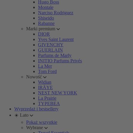
Hugo Boss
Montale
Narciso Rodriguez
Shiseido
Rabanne
Marki premium
DIOR
Yves Saint Laurent
GIVENCHY
GUERLAIN
Parfums de Marly
INITIO Parfums Privés
La Mer
Tom Ford
Nowość
Widian
IRÄYE
NEST NEW YORK
La Prairie
TYPEBEA
Wyprzedaż i bestsellery
☀️ Lato
Pokaż wszystkie
Wybrane
Travel Essentials