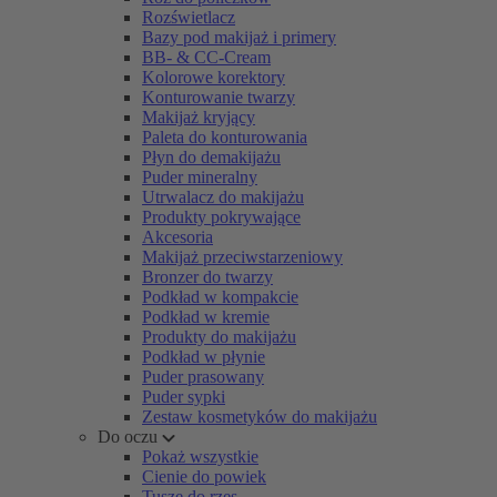
Rozświetlacz
Bazy pod makijaż i primery
BB- & CC-Cream
Kolorowe korektory
Konturowanie twarzy
Makijaż kryjący
Paleta do konturowania
Płyn do demakijażu
Puder mineralny
Utrwalacz do makijażu
Produkty pokrywające
Akcesoria
Makijaż przeciwstarzeniowy
Bronzer do twarzy
Podkład w kompakcie
Podkład w kremie
Produkty do makijażu
Podkład w płynie
Puder prasowany
Puder sypki
Zestaw kosmetyków do makijażu
Do oczu
Pokaż wszystkie
Cienie do powiek
Tusze do rzęs