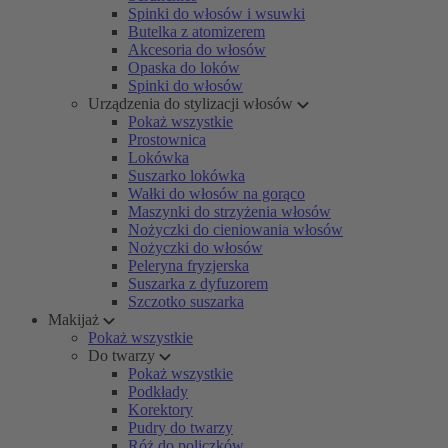
Spinki do włosów i wsuwki
Butelka z atomizerem
Akcesoria do włosów
Opaska do loków
Spinki do włosów
Urządzenia do stylizacji włosów
Pokaż wszystkie
Prostownica
Lokówka
Suszarko lokówka
Wałki do włosów na gorąco
Maszynki do strzyżenia włosów
Nożyczki do cieniowania włosów
Nożyczki do włosów
Peleryna fryzjerska
Suszarka z dyfuzorem
Szczotko suszarka
Makijaż
Pokaż wszystkie
Do twarzy
Pokaż wszystkie
Podkłady
Korektory
Pudry do twarzy
Róż do policzków