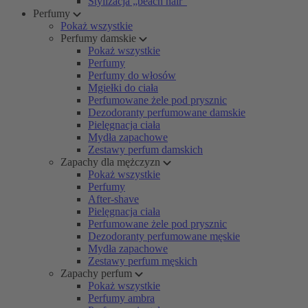
Stylizacja „beach hair”
Perfumy
Pokaż wszystkie
Perfumy damskie
Pokaż wszystkie
Perfumy
Perfumy do włosów
Mgiełki do ciała
Perfumowane żele pod prysznic
Dezodoranty perfumowane damskie
Pielęgnacja ciała
Mydła zapachowe
Zestawy perfum damskich
Zapachy dla mężczyzn
Pokaż wszystkie
Perfumy
After-shave
Pielęgnacja ciała
Perfumowane żele pod prysznic
Dezodoranty perfumowane męskie
Mydła zapachowe
Zestawy perfum męskich
Zapachy perfum
Pokaż wszystkie
Perfumy ambra