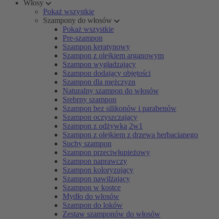
Włosy
Pokaż wszystkie
Szampony do włosów
Pokaż wszystkie
Pre-szampon
Szampon keratynowy
Szampon z olejkiem arganowym
Szampon wygładzający
Szampon dodający objętości
Szampon dla mężczyzn
Naturalny szampon do włosów
Srebrny szampon
Szampon bez silikonów i parabenów
Szampon oczyszczający
Szampon z odżywką 2w1
Szampon z olejkiem z drzewa herbacianego
Suchy szampon
Szampon przeciwłupieżowy
Szampon naprawczy
Szampon koloryzujący
Szampon nawilżający
Szampon w kostce
Mydło do włosów
Szampon do loków
Zestaw szamponów do włosów