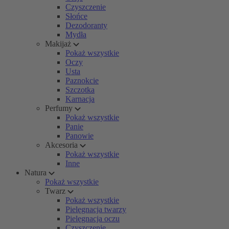
Czyszczenie
Słońce
Dezodoranty
Mydła
Makijaż
Pokaż wszystkie
Oczy
Usta
Paznokcie
Szczotka
Karnacja
Perfumy
Pokaż wszystkie
Panie
Panowie
Akcesoria
Pokaż wszystkie
Inne
Natura
Pokaż wszystkie
Twarz
Pokaż wszystkie
Pielęgnacja twarzy
Pielęgnacja oczu
Czyszczenie