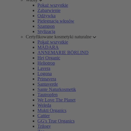
Pokaż wszystkie
Zabarwienie
Odżywka
Pielęgnacja włosów
Szampon
Stylizacja
Certyfikowane kosmetyki naturalne
Pokaż wszystkie
MÁDARA
ANNEMARIE BÖRLIND
Hej Organic
Heliotrop
Lavera
Logona
Primavera
Santaverde
Sante Naturkosmetik
Tautropfen
We Love The Planet
Weleda
Mukti Organics
Cattier
GG's True Organics
Trilogy