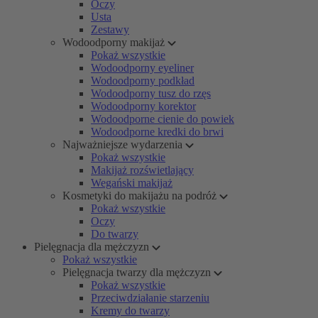
Oczy
Usta
Zestawy
Wodoodporny makijaż
Pokaż wszystkie
Wodoodporny eyeliner
Wodoodporny podkład
Wodoodporny tusz do rzęs
Wodoodporny korektor
Wodoodporne cienie do powiek
Wodoodporne kredki do brwi
Najważniejsze wydarzenia
Pokaż wszystkie
Makijaż rozświetlający
Wegański makijaż
Kosmetyki do makijażu na podróż
Pokaż wszystkie
Oczy
Do twarzy
Pielęgnacja dla mężczyzn
Pokaż wszystkie
Pielęgnacja twarzy dla mężczyzn
Pokaż wszystkie
Przeciwdziałanie starzeniu
Kremy do twarzy