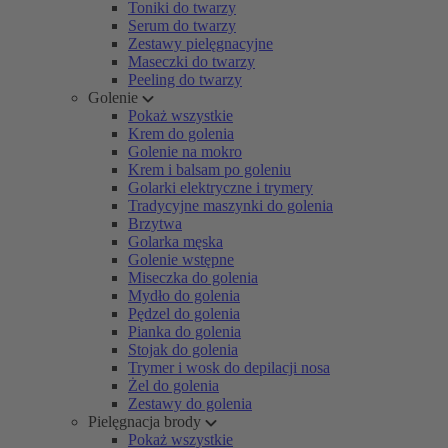
Toniki do twarzy
Serum do twarzy
Zestawy pielęgnacyjne
Maseczki do twarzy
Peeling do twarzy
Golenie
Pokaż wszystkie
Krem do golenia
Golenie na mokro
Krem i balsam po goleniu
Golarki elektryczne i trymery
Tradycyjne maszynki do golenia
Brzytwa
Golarka męska
Golenie wstępne
Miseczka do golenia
Mydło do golenia
Pędzel do golenia
Pianka do golenia
Stojak do golenia
Trymer i wosk do depilacji nosa
Żel do golenia
Zestawy do golenia
Pielęgnacja brody
Pokaż wszystkie