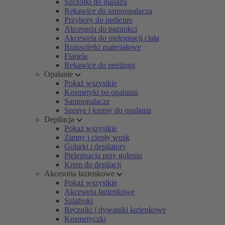
Szczotki do masażu
Rękawice do samoopalacza
Przybory do pedicure
Akcesoria do paznokci
Akcesoria do pielęgnacji ciała
Bransoletki materiałowe
Flanela
Rękawice do peelingu
Opalanie
Pokaż wszystkie
Kosmetyki po opalaniu
Samoopalacze
Spraye i kremy do opalania
Depilacja
Pokaż wszystkie
Zimny i ciepły wosk
Golarki i depilatory
Pielęgnacja przy goleniu
Krem do depilacji
Akcesoria łazienkowe
Pokaż wszystkie
Akcesoria łazienkowe
Szlafroki
Ręczniki i dywaniki łazienkowe
Kosmetyczki