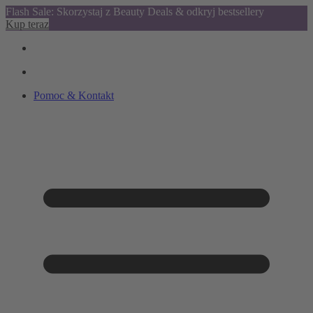
Flash Sale: Skorzystaj z Beauty Deals & odkryj bestsellery
Kup teraz
Pomoc & Kontakt