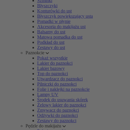
Szminki
Błyszczyki
Konturówki do ust
Błyszczyk powiększający usta
Pomadki w płynie
Akcesoria do makijażu ust
Balsamy do ust
Matowa pomadka do ust
Podkład do ust
Zestawy do ust
Paznokcie
Pokaż wszystkie
Lakier do paznokci
Lakier bazowy
Top do paznokci
Utwardzacz do paznokci
Pilniczki do paznokci
Folie i naklejki na paznokcie
Lampy UV
Środek do usuwania skórek
Żelowy lakier do paznokci
Zmywacz do paznokci
Odżywki do paznokci
Zestawy do paznokci
Pędzle do makijażu