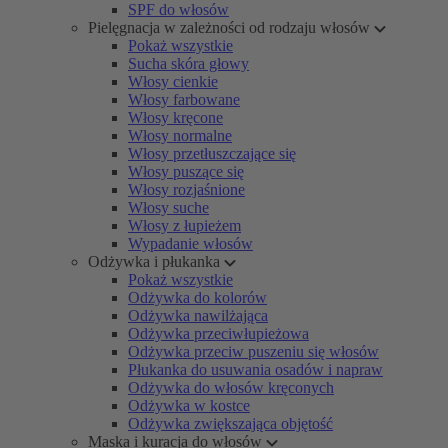
SPF do włosów
Pielęgnacja w zależności od rodzaju włosów
Pokaż wszystkie
Sucha skóra głowy
Włosy cienkie
Włosy farbowane
Włosy kręcone
Włosy normalne
Włosy przetłuszczające się
Włosy puszące się
Włosy rozjaśnione
Włosy suche
Włosy z łupieżem
Wypadanie włosów
Odżywka i płukanka
Pokaż wszystkie
Odżywka do kolorów
Odżywka nawilżająca
Odżywka przeciwłupieżowa
Odżywka przeciw puszeniu się włosów
Płukanka do usuwania osadów i napraw
Odżywka do włosów kręconych
Odżywka w kostce
Odżywka zwiększająca objętość
Maska i kuracja do włosów