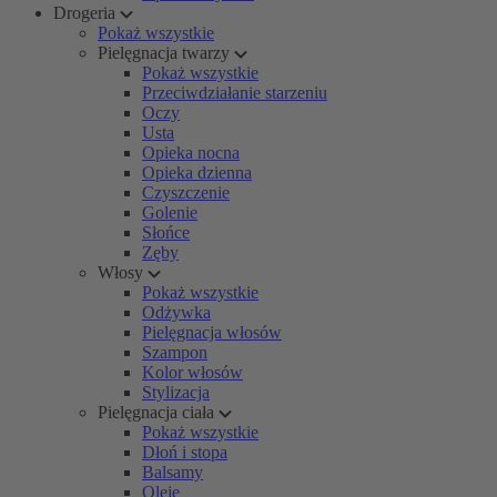
Drogeria
Pokaż wszystkie
Pielęgnacja twarzy
Pokaż wszystkie
Przeciwdziałanie starzeniu
Oczy
Usta
Opieka nocna
Opieka dzienna
Czyszczenie
Golenie
Słońce
Zęby
Włosy
Pokaż wszystkie
Odżywka
Pielęgnacja włosów
Szampon
Kolor włosów
Stylizacja
Pielęgnacja ciała
Pokaż wszystkie
Dłoń i stopa
Balsamy
Oleje