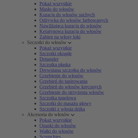
Pokaż wszystkie
Masło do włosów
Kuracja do włosów suchych
Odżywka do włosów farbowanych
Nawilżająca kuracja do włosów
Keratynowa kuracja do włosów
Zabieg na włosy loki
Szczotki do włosów
Pokaż wszystkie
Szczotki okrągłe
Detangler
Szczotka płaska
Drewniana szczotka do włosów
Grzebienie do włosów
Grzebień do tapirowania
Grzebień do włosów kręconych
Grzebienie do strzyżenia włosów
Szczotka tunelowa
Szczotki do masażu głowy
Szczotki z włosia dzika
Akcesoria do włosów
Pokaż wszystkie
Opaski do włosów
Wałki do włosów
Scrunchies