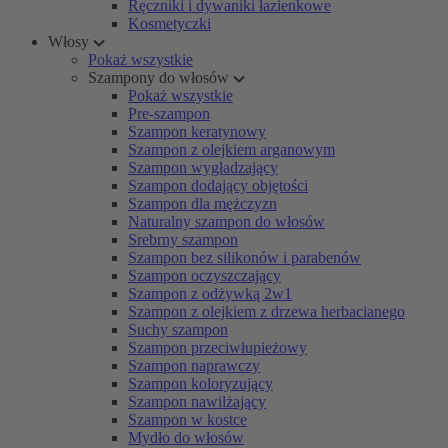
Ręczniki i dywaniki łazienkowe
Kosmetyczki
Włosy
Pokaż wszystkie
Szampony do włosów
Pokaż wszystkie
Pre-szampon
Szampon keratynowy
Szampon z olejkiem arganowym
Szampon wygładzający
Szampon dodający objętości
Szampon dla mężczyzn
Naturalny szampon do włosów
Srebrny szampon
Szampon bez silikonów i parabenów
Szampon oczyszczający
Szampon z odżywką 2w1
Szampon z olejkiem z drzewa herbacianego
Suchy szampon
Szampon przeciwłupieżowy
Szampon naprawczy
Szampon koloryzujący
Szampon nawilżający
Szampon w kostce
Mydło do włosów