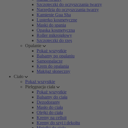
Szczoteczki do oczyszczania twarzy
Narzędzia do oczyszczania twarzy
Kamienie Gua Sha
Lusterko kosmetyczne
Maski do spania
Opaska kosmetyczna
Roller mikroigłowy
Szczoteczki do rzęs
Opalanie
Pokaż wszystkie
Balsamy po opalaniu
Samoopalacze
Krem do opalania
Makijaż słoneczny
Ciało
Pokaż wszystkie
Pielęgnacja ciała
Pokaż wszystkie
Balsamy do ciała
Dezodoranty
Masło do ciała
Olejki do ciała
Kremy na celluit
Kremy do szyi i dekoltu
Mgiełki do ciała