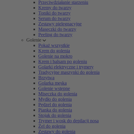
Przeciwdziałanie starzeniu
Kremy do twarzy
Toniki do twarzy
Serum do twarzy
Zestawy pielęgnacyjne
Maseczki do twarzy
Peeling do twarzy
Golenie
Pokaż wszystkie
Krem do golenia
Golenie na mokro
Krem i balsam po goleniu
Golarki elektryczne i trymery
Tradycyjne maszynki do golenia
Brzytwa
Golarka męska
Golenie wstępne
Miseczka do golenia
Mydło do golenia
Pędzel do golenia
Pianka do golenia
Stojak do golenia
Trymer i wosk do depilacji nosa
Żel do golenia
Zestawy do golenia