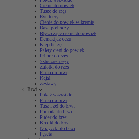
Cienie do powiek
Tusze do rzęs
Eyelinery
Cienie do powiek w kremie
Baza pod oczy
Błyszczące cienie do powiek
Demakijaż oczu
Klej do rzęs
Palety cieni do powiek
Primer do rzęs
Sztuczne rzęsy
Zalotki do rzęs
Farba do brwi
Kajal
Zestawy
Brwi
Pokaż wszystkie
Farba do brwi
Tusz i żel do brwi
Pomada do brwi
Puder do brwi
Kredki do brwi
Nożyczki do brwi
Pęseta