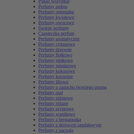
Pokaż wszystkie
Perfumy ambra
Perfumy orientalne
Perfumy kwiatowe
Perfumy owocowe
Świeże perfumy
Cząsteczka perfum
Perfumy aromatyczne
Perfumy cytrusowe
Perfumy drzewne
Perfumy fiołkowe
Perfumy jabłkowe
Perfumy jaśminowe
Perfumy kokosowe
Perfumy korzenne
Perfumy liliowe
Perfumy o zapachu świeżego prania
Perfumy oud
Perfumy piżmowe
Perfumy różane
Perfumy szyprowe
Perfumy waniliowe
Perfumy z bergamotką
Perfumy z drzewem sandałowym
Perfumy z paczulą