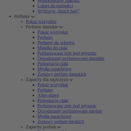
Wodoodporny makijaż
Lakier do paznokci
Stylizacja „beach hair”
Perfumy
Pokaż wszystkie
Perfumy damskie
Pokaż wszystkie
Perfumy
Perfumy do włosów
Mgiełki do ciała
Perfumowane żele pod prysznic
Dezodoranty perfumowane damskie
Pielęgnacja ciała
Mydła zapachowe
Zestawy perfum damskich
Zapachy dla mężczyzn
Pokaż wszystkie
Perfumy
After-shave
Pielęgnacja ciała
Perfumowane żele pod prysznic
Dezodoranty perfumowane męskie
Mydła zapachowe
Zestawy perfum męskich
Zapachy perfum