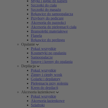
Myjki i gąbki do kąpieli
Szczotki do ciała
Szczotki do masażu
Rękawice do samoopalacza
Przybory do pedicure
Akcesoria do paznokci
Akcesoria do pielęgnacji ciała
Bransoletki materiałowe
Flanela
Rękawice do peelingu
Opalanie
Pokaż wszystkie
Kosmetyki po opalaniu
Samoopalacze
Spraye i kremy do opalania
Depilacja
Pokaż wszystkie
Zimny i ciepły wosk
Golarki i depilatory
Pielęgnacja przy goleniu
Krem do depilacji
Akcesoria łazienkowe
Pokaż wszystkie
Akcesoria łazienkowe
Szlafroki