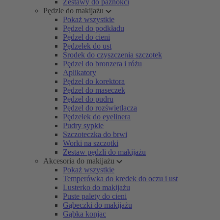
Zestawy do paznokci
Pędzle do makijażu
Pokaż wszystkie
Pędzel do podkładu
Pędzel do cieni
Pędzelek do ust
Środek do czyszczenia szczotek
Pędzel do bronzera i różu
Aplikatory
Pędzel do korektora
Pędzel do maseczek
Pędzel do pudru
Pędzel do rozświetlacza
Pędzelek do eyelinera
Pudry sypkie
Szczoteczka do brwi
Worki na szczotki
Zestaw pędzli do makijażu
Akcesoria do makijażu
Pokaż wszystkie
Temperówka do kredek do oczu i ust
Lusterko do makijażu
Puste palety do cieni
Gąbeczki do makijażu
Gąbka konjac