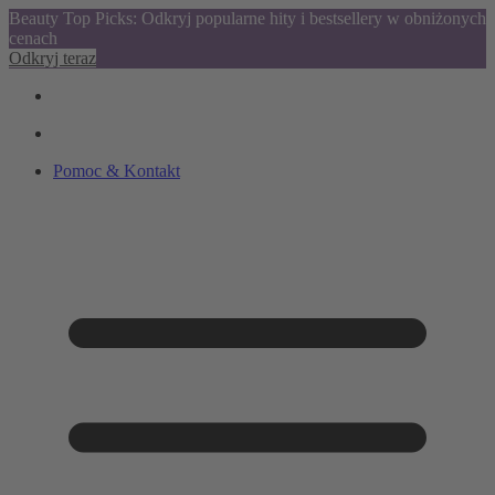
Beauty Top Picks: Odkryj popularne hity i bestsellery w obniżonych
cenach
Odkryj teraz
Pomoc & Kontakt