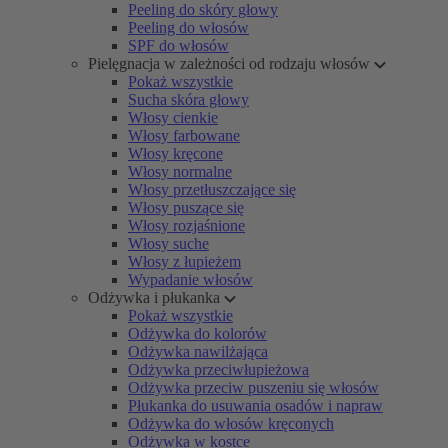
Peeling do skóry głowy
Peeling do włosów
SPF do włosów
Pielęgnacja w zależności od rodzaju włosów
Pokaż wszystkie
Sucha skóra głowy
Włosy cienkie
Włosy farbowane
Włosy kręcone
Włosy normalne
Włosy przetłuszczające się
Włosy puszące się
Włosy rozjaśnione
Włosy suche
Włosy z łupieżem
Wypadanie włosów
Odżywka i płukanka
Pokaż wszystkie
Odżywka do kolorów
Odżywka nawilżająca
Odżywka przeciwłupieżowa
Odżywka przeciw puszeniu się włosów
Płukanka do usuwania osadów i napraw
Odżywka do włosów kręconych
Odżywka w kostce