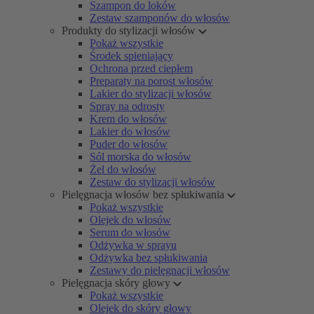
Szampon do loków
Zestaw szamponów do włosów
Produkty do stylizacji włosów
Pokaż wszystkie
Środek spieniający
Ochrona przed ciepłem
Preparaty na porost włosów
Lakier do stylizacji włosów
Spray na odrosty
Krem do włosów
Lakier do włosów
Puder do włosów
Sól morska do włosów
Żel do włosów
Zestaw do stylizacji włosów
Pielęgnacja włosów bez spłukiwania
Pokaż wszystkie
Olejek do włosów
Serum do włosów
Odżywka w sprayu
Odżywka bez spłukiwania
Zestawy do pielęgnacji włosów
Pielęgnacja skóry głowy
Pokaż wszystkie
Olejek do skóry głowy