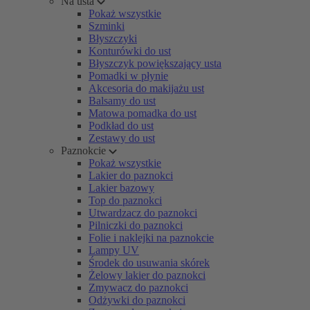
Na usta
Pokaż wszystkie
Szminki
Błyszczyki
Konturówki do ust
Błyszczyk powiększający usta
Pomadki w płynie
Akcesoria do makijażu ust
Balsamy do ust
Matowa pomadka do ust
Podkład do ust
Zestawy do ust
Paznokcie
Pokaż wszystkie
Lakier do paznokci
Lakier bazowy
Top do paznokci
Utwardzacz do paznokci
Pilniczki do paznokci
Folie i naklejki na paznokcie
Lampy UV
Środek do usuwania skórek
Żelowy lakier do paznokci
Zmywacz do paznokci
Odżywki do paznokci