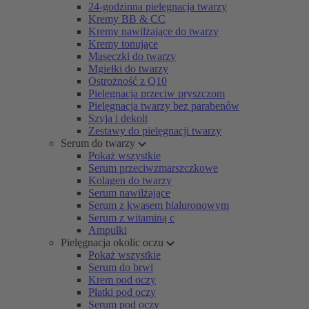
24-godzinna pielęgnacja twarzy
Kremy BB & CC
Kremy nawilżające do twarzy
Kremy tonujące
Maseczki do twarzy
Mgiełki do twarzy
Ostrożność z Q10
Pielęgnacja przeciw pryszczom
Pielęgnacja twarzy bez parabenów
Szyja i dekolt
Zestawy do pielęgnacji twarzy
Serum do twarzy
Pokaż wszystkie
Serum przeciwzmarszczkowe
Kolagen do twarzy
Serum nawilżające
Serum z kwasem hialuronowym
Serum z witaminą c
Ampułki
Pielęgnacja okolic oczu
Pokaż wszystkie
Serum do brwi
Krem pod oczy
Płatki pod oczy
Serum pod oczy