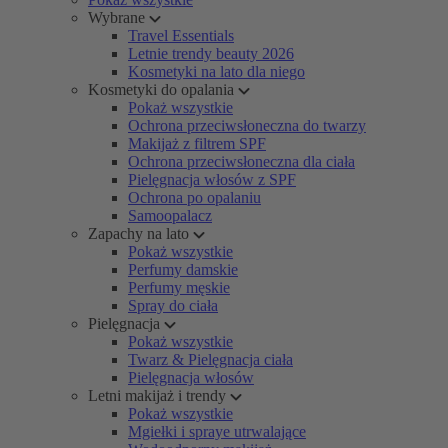
Wybrane
Travel Essentials
Letnie trendy beauty 2026
Kosmetyki na lato dla niego
Kosmetyki do opalania
Pokaż wszystkie
Ochrona przeciwsłoneczna do twarzy
Makijaż z filtrem SPF
Ochrona przeciwsłoneczna dla ciała
Pielęgnacja włosów z SPF
Ochrona po opalaniu
Samoopalacz
Zapachy na lato
Pokaż wszystkie
Perfumy damskie
Perfumy męskie
Spray do ciała
Pielęgnacja
Pokaż wszystkie
Twarz & Pielęgnacja ciała
Pielęgnacja włosów
Letni makijaż i trendy
Pokaż wszystkie
Mgiełki i spraye utrwalające