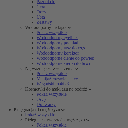
Paznokcie
Cera
Oczy
Usta
Zestawy
Wodoodporny makijaż
Pokaż wszystkie
Wodoodporny eyeliner
Wodoodporny podkład
Wodoodporny tusz do rzęs
Wodoodporny korektor
Wodoodporne cienie do powiek
Wodoodporne kredki do brwi
Najważniejsze wydarzenia
Pokaż wszystkie
Makijaż rozświetlający
Wegański makijaż
Kosmetyki do makijażu na podróż
Pokaż wszystkie
Oczy
Do twarzy
Pielęgnacja dla mężczyzn
Pokaż wszystkie
Pielęgnacja twarzy dla mężczyzn
Pokaż wszystkie