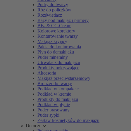
Pudry do twarzy
Róż do policzków
Rozświetlacz
Bazy pod makijaż i primery
BB- & CC-Cream
Kolorowe korektory
Konturowanie twarzy
Makijaż kryjący
Paleta do konturowania
Płyn do demakijażu
Puder mineralny
Utrwalacz do makijażu
Produkty pokrywające
Akcesoria
Makijaż przeciwstarzeniowy
Bronzer do twarzy
Podkład w kompakcie
Podkład w kremie
Produkty do makijażu
Podkład w płynie
Puder prasowany
Puder sypki
Zestaw kosmetyków do makijażu
Do oczu
Pokaż wszystkie