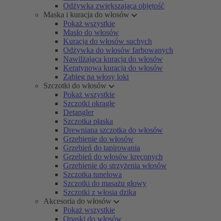
Odżywka zwiększająca objętość
Maska i kuracja do włosów
Pokaż wszystkie
Masło do włosów
Kuracja do włosów suchych
Odżywka do włosów farbowanych
Nawilżająca kuracja do włosów
Keratynowa kuracja do włosów
Zabieg na włosy loki
Szczotki do włosów
Pokaż wszystkie
Szczotki okrągłe
Detangler
Szczotka płaska
Drewniana szczotka do włosów
Grzebienie do włosów
Grzebień do tapirowania
Grzebień do włosów kręconych
Grzebienie do strzyżenia włosów
Szczotka tunelowa
Szczotki do masażu głowy
Szczotki z włosia dzika
Akcesoria do włosów
Pokaż wszystkie
Opaski do włosów