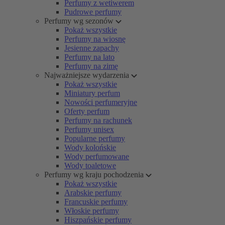
Perfumy z wetiwerem
Pudrowe perfumy
Perfumy wg sezonów
Pokaż wszystkie
Perfumy na wiosnę
Jesienne zapachy
Perfumy na lato
Perfumy na zimę
Najważniejsze wydarzenia
Pokaż wszystkie
Miniatury perfum
Nowości perfumeryjne
Oferty perfum
Perfumy na rachunek
Perfumy unisex
Popularne perfumy
Wody kolońskie
Wody perfumowane
Wody toaletowe
Perfumy wg kraju pochodzenia
Pokaż wszystkie
Arabskie perfumy
Francuskie perfumy
Włoskie perfumy
Hiszpańskie perfumy