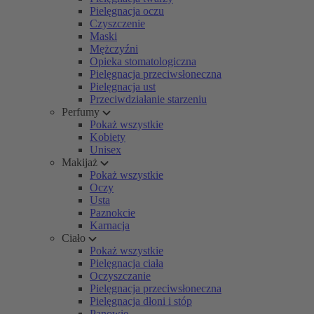
Pielęgnacja oczu
Czyszczenie
Maski
Mężczyźni
Opieka stomatologiczna
Pielęgnacja przeciwsłoneczna
Pielęgnacja ust
Przeciwdziałanie starzeniu
Perfumy
Pokaż wszystkie
Kobiety
Unisex
Makijaż
Pokaż wszystkie
Oczy
Usta
Paznokcie
Karnacja
Ciało
Pokaż wszystkie
Pielęgnacja ciała
Oczyszczanie
Pielęgnacja przeciwsłoneczna
Pielęgnacja dłoni i stóp
Panowie