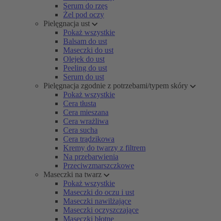
Serum do rzęs
Żel pod oczy
Pielęgnacja ust
Pokaż wszystkie
Balsam do ust
Maseczki do ust
Olejek do ust
Peeling do ust
Serum do ust
Pielęgnacja zgodnie z potrzebami/typem skóry
Pokaż wszystkie
Cera tłusta
Cera mieszana
Cera wrażliwa
Cera sucha
Cera trądzikowa
Kremy do twarzy z filtrem
Na przebarwienia
Przeciwzmarszczkowe
Maseczki na twarz
Pokaż wszystkie
Maseczki do oczu i ust
Maseczki nawilżające
Maseczki oczyszczające
Maseczki błotne