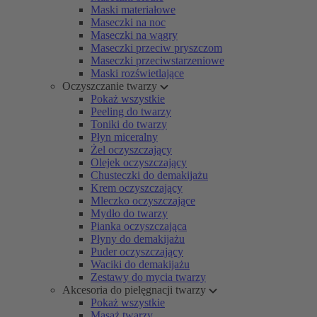
Maski materiałowe
Maseczki na noc
Maseczki na wągry
Maseczki przeciw pryszczom
Maseczki przeciwstarzeniowe
Maski rozświetlające
Oczyszczanie twarzy
Pokaż wszystkie
Peeling do twarzy
Toniki do twarzy
Płyn miceralny
Żel oczyszczający
Olejek oczyszczający
Chusteczki do demakijażu
Krem oczyszczający
Mleczko oczyszczające
Mydło do twarzy
Pianka oczyszczająca
Płyny do demakijażu
Puder oczyszczający
Waciki do demakijażu
Zestawy do mycia twarzy
Akcesoria do pielęgnacji twarzy
Pokaż wszystkie
Masaż twarzy