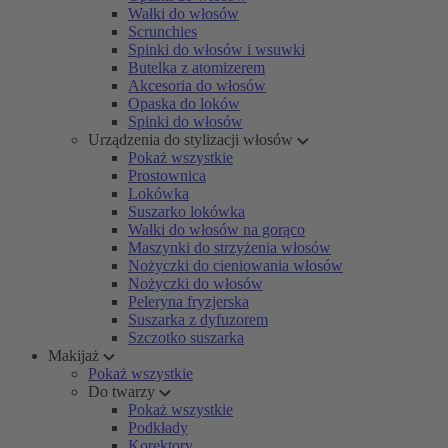
Wałki do włosów
Scrunchies
Spinki do włosów i wsuwki
Butelka z atomizerem
Akcesoria do włosów
Opaska do loków
Spinki do włosów
Urządzenia do stylizacji włosów
Pokaż wszystkie
Prostownica
Lokówka
Suszarko lokówka
Wałki do włosów na gorąco
Maszynki do strzyżenia włosów
Nożyczki do cieniowania włosów
Nożyczki do włosów
Peleryna fryzjerska
Suszarka z dyfuzorem
Szczotko suszarka
Makijaż
Pokaż wszystkie
Do twarzy
Pokaż wszystkie
Podkłady
Korektory