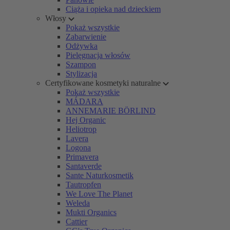
Ciąża i opieka nad dzieckiem
Włosy
Pokaż wszystkie
Zabarwienie
Odżywka
Pielęgnacja włosów
Szampon
Stylizacja
Certyfikowane kosmetyki naturalne
Pokaż wszystkie
MÁDARA
ANNEMARIE BÖRLIND
Hej Organic
Heliotrop
Lavera
Logona
Primavera
Santaverde
Sante Naturkosmetik
Tautropfen
We Love The Planet
Weleda
Mukti Organics
Cattier