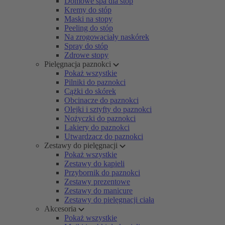
Domowe spa dla stóp
Kremy do stóp
Maski na stopy
Peeling do stóp
Na zrogowaciały naskórek
Spray do stóp
Zdrowe stopy
Pielęgnacja paznokci
Pokaż wszystkie
Pilniki do paznokci
Cążki do skórek
Obcinacze do paznokci
Olejki i sztyfty do paznokci
Nożyczki do paznokci
Lakiery do paznokci
Utwardzacz do paznokci
Zestawy do pielęgnacji
Pokaż wszystkie
Zestawy do kąpieli
Przybornik do paznokci
Zestawy prezentowe
Zestawy do manicure
Zestawy do pielęgnacji ciała
Akcesoria
Pokaż wszystkie