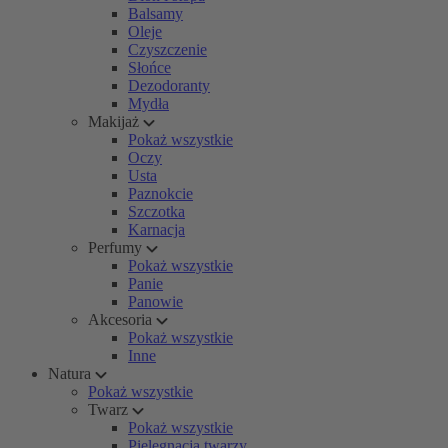
Balsamy
Oleje
Czyszczenie
Słońce
Dezodoranty
Mydła
Makijaż
Pokaż wszystkie
Oczy
Usta
Paznokcie
Szczotka
Karnacja
Perfumy
Pokaż wszystkie
Panie
Panowie
Akcesoria
Pokaż wszystkie
Inne
Natura
Pokaż wszystkie
Twarz
Pokaż wszystkie
Pielęgnacja twarzy