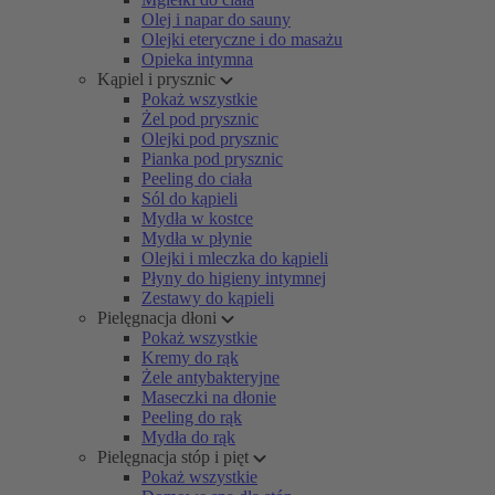
Olej i napar do sauny
Olejki eteryczne i do masażu
Opieka intymna
Kąpiel i prysznic
Pokaż wszystkie
Żel pod prysznic
Olejki pod prysznic
Pianka pod prysznic
Peeling do ciała
Sól do kąpieli
Mydła w kostce
Mydła w płynie
Olejki i mleczka do kąpieli
Płyny do higieny intymnej
Zestawy do kąpieli
Pielęgnacja dłoni
Pokaż wszystkie
Kremy do rąk
Żele antybakteryjne
Maseczki na dłonie
Peeling do rąk
Mydła do rąk
Pielęgnacja stóp i pięt
Pokaż wszystkie