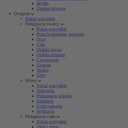
Mydło
Opieka intymna
Drogeria
Pokaż wszystkie
Pielęgnacja twarzy
Pokaż wszystkie
Przeciwdziałanie starzeniu
Oczy
Usta
Opieka nocna
Opieka dzienna
Czyszczenie
Golenie
Słońce
Zęby
Włosy
Pokaż wszystkie
Odżywka
Pielęgnacja włosów
Szampon
Kolor włosów
Stylizacja
Pielęgnacja ciała
Pokaż wszystkie
Dłoń i stopa