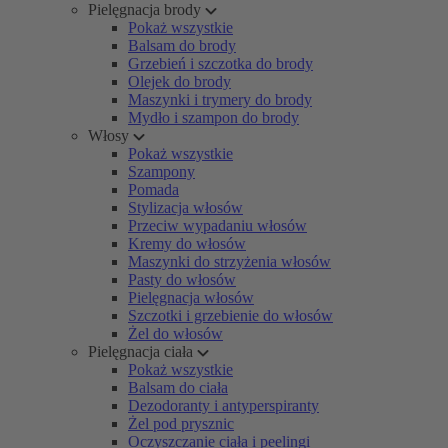
Pielęgnacja brody
Pokaż wszystkie
Balsam do brody
Grzebień i szczotka do brody
Olejek do brody
Maszynki i trymery do brody
Mydło i szampon do brody
Włosy
Pokaż wszystkie
Szampony
Pomada
Stylizacja włosów
Przeciw wypadaniu włosów
Kremy do włosów
Maszynki do strzyżenia włosów
Pasty do włosów
Pielęgnacja włosów
Szczotki i grzebienie do włosów
Żel do włosów
Pielęgnacja ciała
Pokaż wszystkie
Balsam do ciała
Dezodoranty i antyperspiranty
Żel pod prysznic
Oczyszczanie ciała i peelingi