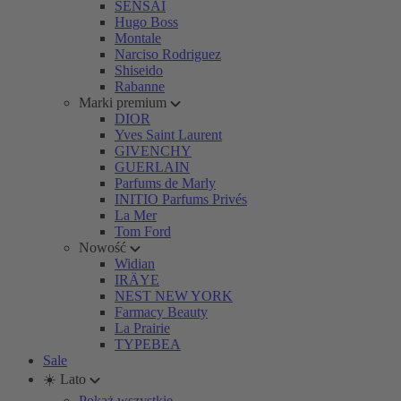
SENSAI
Hugo Boss
Montale
Narciso Rodriguez
Shiseido
Rabanne
Marki premium
DIOR
Yves Saint Laurent
GIVENCHY
GUERLAIN
Parfums de Marly
INITIO Parfums Privés
La Mer
Tom Ford
Nowość
Widian
IRÄYE
NEST NEW YORK
Farmacy Beauty
La Prairie
TYPEBEA
Sale
☀️ Lato
Pokaż wszystkie