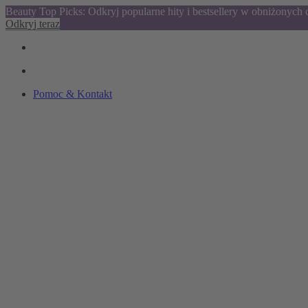
Beauty Top Picks: Odkryj popularne hity i bestsellery w obniżonych
Odkryj teraz
Pomoc & Kontakt