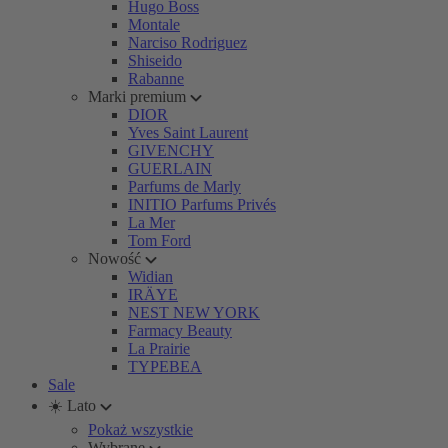
Hugo Boss
Montale
Narciso Rodriguez
Shiseido
Rabanne
Marki premium
DIOR
Yves Saint Laurent
GIVENCHY
GUERLAIN
Parfums de Marly
INITIO Parfums Privés
La Mer
Tom Ford
Nowość
Widian
IRÄYE
NEST NEW YORK
Farmacy Beauty
La Prairie
TYPEBEA
Sale
☀️ Lato
Pokaż wszystkie
Wybrane