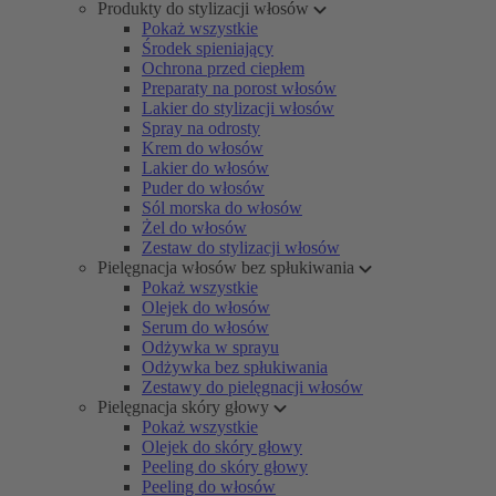
Produkty do stylizacji włosów
Pokaż wszystkie
Środek spieniający
Ochrona przed ciepłem
Preparaty na porost włosów
Lakier do stylizacji włosów
Spray na odrosty
Krem do włosów
Lakier do włosów
Puder do włosów
Sól morska do włosów
Żel do włosów
Zestaw do stylizacji włosów
Pielęgnacja włosów bez spłukiwania
Pokaż wszystkie
Olejek do włosów
Serum do włosów
Odżywka w sprayu
Odżywka bez spłukiwania
Zestawy do pielęgnacji włosów
Pielęgnacja skóry głowy
Pokaż wszystkie
Olejek do skóry głowy
Peeling do skóry głowy
Peeling do włosów