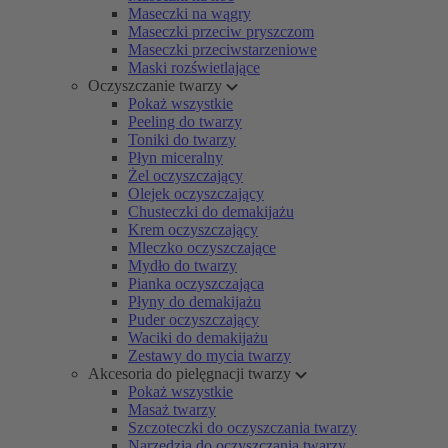
Maseczki na wągry
Maseczki przeciw pryszczom
Maseczki przeciwstarzeniowe
Maski rozświetlające
Oczyszczanie twarzy
Pokaż wszystkie
Peeling do twarzy
Toniki do twarzy
Płyn miceralny
Żel oczyszczający
Olejek oczyszczający
Chusteczki do demakijażu
Krem oczyszczający
Mleczko oczyszczające
Mydło do twarzy
Pianka oczyszczająca
Płyny do demakijażu
Puder oczyszczający
Waciki do demakijażu
Zestawy do mycia twarzy
Akcesoria do pielęgnacji twarzy
Pokaż wszystkie
Masaż twarzy
Szczoteczki do oczyszczania twarzy
Narzędzia do oczyszczania twarzy