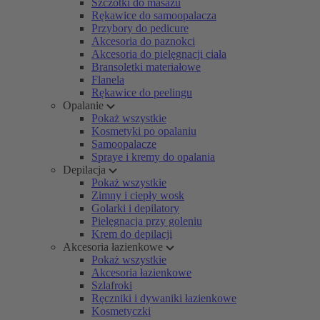
Szczotki do masażu
Rękawice do samoopalacza
Przybory do pedicure
Akcesoria do paznokci
Akcesoria do pielęgnacji ciała
Bransoletki materiałowe
Flanela
Rękawice do peelingu
Opalanie
Pokaż wszystkie
Kosmetyki po opalaniu
Samoopalacze
Spraye i kremy do opalania
Depilacja
Pokaż wszystkie
Zimny i ciepły wosk
Golarki i depilatory
Pielęgnacja przy goleniu
Krem do depilacji
Akcesoria łazienkowe
Pokaż wszystkie
Akcesoria łazienkowe
Szlafroki
Ręczniki i dywaniki łazienkowe
Kosmetyczki