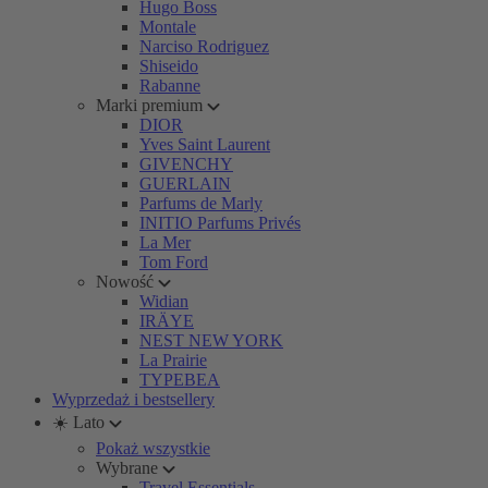
Hugo Boss
Montale
Narciso Rodriguez
Shiseido
Rabanne
Marki premium
DIOR
Yves Saint Laurent
GIVENCHY
GUERLAIN
Parfums de Marly
INITIO Parfums Privés
La Mer
Tom Ford
Nowość
Widian
IRÄYE
NEST NEW YORK
La Prairie
TYPEBEA
Wyprzedaż i bestsellery
☀️ Lato
Pokaż wszystkie
Wybrane
Travel Essentials