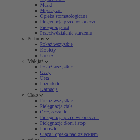
Maski
Mężczyźni
Opieka stomatologiczna
Pielęgnacja przeciwsłoneczna
Pielęgnacja ust
Przeciwdziałanie starzeniu
Perfumy
Pokaż wszystkie
Kobiety
Unisex
Makijaż
Pokaż wszystkie
Oczy
Usta
Paznokcie
Karnacja
Ciało
Pokaż wszystkie
Pielęgnacja ciała
Oczyszczanie
Pielęgnacja przeciwsłoneczna
Pielęgnacja dłoni i stóp
Panowie
Ciąża i opieka nad dzieckiem
Włosy