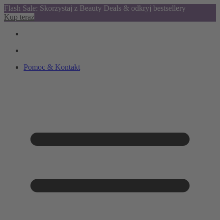
Flash Sale: Skorzystaj z Beauty Deals & odkryj bestsellery
Kup teraz
Pomoc & Kontakt