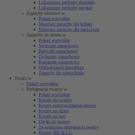
Luksusowe perfumy damskie
Luksusowe perfumy męskie
Zapachy niszowe
Pokaż wszystkie
Niszowe zapachy dla kobiet
Niszowe zapachy dla mężczyzn
Zapachy do domu
Pokaż wszystkie
Świeczki zapachowe
Patyczki zapachowe
Dyfuzory zapachowe
Kamienie zapachowe
Odświeżacze powietrza
Zapachy do samochodu
Twarz
Pokaż wszystkie
Pielęgnacja twarzy
Pokaż wszystkie
Kremy do twarzy
Kremy przeciwzmarszczkowe
Kremy na dzień
Kremy na noc
Olejki do twarzy
24-godzinna pielęgnacja twarzy
Kremy BB & CC