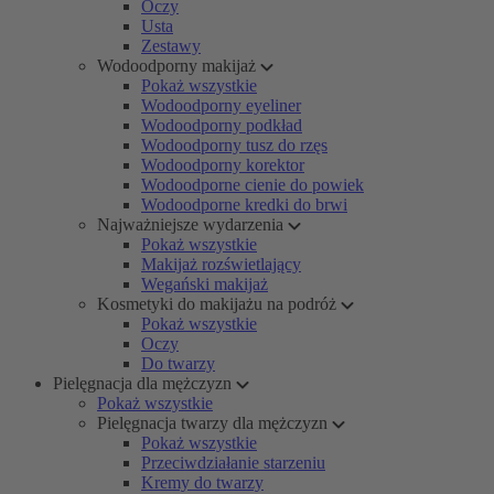
Oczy
Usta
Zestawy
Wodoodporny makijaż
Pokaż wszystkie
Wodoodporny eyeliner
Wodoodporny podkład
Wodoodporny tusz do rzęs
Wodoodporny korektor
Wodoodporne cienie do powiek
Wodoodporne kredki do brwi
Najważniejsze wydarzenia
Pokaż wszystkie
Makijaż rozświetlający
Wegański makijaż
Kosmetyki do makijażu na podróż
Pokaż wszystkie
Oczy
Do twarzy
Pielęgnacja dla mężczyzn
Pokaż wszystkie
Pielęgnacja twarzy dla mężczyzn
Pokaż wszystkie
Przeciwdziałanie starzeniu
Kremy do twarzy