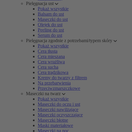
Pielęgnacja ust
Pokaż wszystkie
Balsam do ust
Maseczki do ust
Olejek do ust
Peeling do ust
Serum do ust
Pielęgnacja zgodnie z potrzebami/typem skóry
Pokaż wszystkie
Cera tłusta
Cera mieszana
Cera wrażliwa
Cera sucha
Cera trądzikowa
Kremy do twarzy z filtrem
Na przebarwienia
Przeciwzmarszczkowe
Maseczki na twarz
Pokaż wszystkie
Maseczki do oczu i ust
Maseczki nawilżające
Maseczki oczyszczające
Maseczki błotne
Maski materiałowe
Maseczki na noc