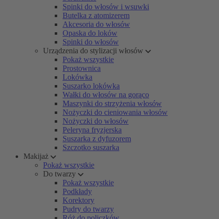
Spinki do włosów i wsuwki
Butelka z atomizerem
Akcesoria do włosów
Opaska do loków
Spinki do włosów
Urządzenia do stylizacji włosów
Pokaż wszystkie
Prostownica
Lokówka
Suszarko lokówka
Wałki do włosów na gorąco
Maszynki do strzyżenia włosów
Nożyczki do cieniowania włosów
Nożyczki do włosów
Peleryna fryzjerska
Suszarka z dyfuzorem
Szczotko suszarka
Makijaż
Pokaż wszystkie
Do twarzy
Pokaż wszystkie
Podkłady
Korektory
Pudry do twarzy
Róż do policzków