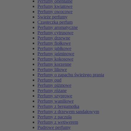
Perfumy orientalne
Perfumy kwiatowe
Perfumy owocowe
Świeże perfumy
Cząsteczka perfum
Perfumy aromatyczne
Perfumy cytrusowe
Perfumy drzewne
Perfumy fiołkowe
Perfumy jabłkowe
Perfumy jaśminowe
Perfumy kokosowe
Perfumy korzenne
Perfumy liliowe
Perfumy o zapachu świeżego prania
Perfumy oud
Perfumy piżmowe
Perfumy różane
Perfumy szyprowe
Perfumy waniliowe
Perfumy z bergamotką
Perfumy z drzewem sandałowym
Perfumy z paczulą
Perfumy z wetiwerem
Pudrowe perfumy