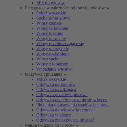
SPF do włosów
Pielęgnacja w zależności od rodzaju włosów
Pokaż wszystkie
Sucha skóra głowy
Włosy cienkie
Włosy farbowane
Włosy kręcone
Włosy normalne
Włosy przetłuszczające się
Włosy puszące się
Włosy rozjaśnione
Włosy suche
Włosy z łupieżem
Wypadanie włosów
Odżywka i płukanka
Pokaż wszystkie
Odżywka do kolorów
Odżywka nawilżająca
Odżywka przeciwłupieżowa
Odżywka przeciw puszeniu się włosów
Płukanka do usuwania osadów i napraw
Odżywka do włosów kręconych
Odżywka w kostce
Odżywka zwiększająca objętość
Maska i kuracja do włosów