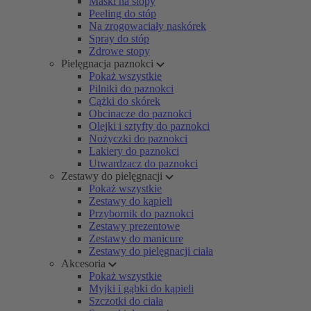
Maski na stopy
Peeling do stóp
Na zrogowaciały naskórek
Spray do stóp
Zdrowe stopy
Pielęgnacja paznokci
Pokaż wszystkie
Pilniki do paznokci
Cążki do skórek
Obcinacze do paznokci
Olejki i sztyfty do paznokci
Nożyczki do paznokci
Lakiery do paznokci
Utwardzacz do paznokci
Zestawy do pielęgnacji
Pokaż wszystkie
Zestawy do kąpieli
Przybornik do paznokci
Zestawy prezentowe
Zestawy do manicure
Zestawy do pielęgnacji ciała
Akcesoria
Pokaż wszystkie
Myjki i gąbki do kąpieli
Szczotki do ciała