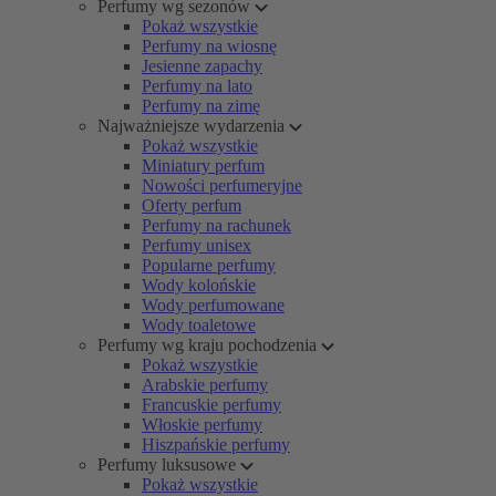
Perfumy wg sezonów
Pokaż wszystkie
Perfumy na wiosnę
Jesienne zapachy
Perfumy na lato
Perfumy na zimę
Najważniejsze wydarzenia
Pokaż wszystkie
Miniatury perfum
Nowości perfumeryjne
Oferty perfum
Perfumy na rachunek
Perfumy unisex
Popularne perfumy
Wody kolońskie
Wody perfumowane
Wody toaletowe
Perfumy wg kraju pochodzenia
Pokaż wszystkie
Arabskie perfumy
Francuskie perfumy
Włoskie perfumy
Hiszpańskie perfumy
Perfumy luksusowe
Pokaż wszystkie