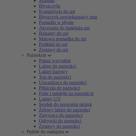
Szminki
Błyszczyki
Konturówki do ust
Błyszczyk powiększający usta
Pomadki w płynie
Akcesoria do makijażu ust
Balsamy do ust
Matowa pomadka do ust
Podkład do ust
Zestawy do ust
Paznokcie
Pokaż wszystkie
Lakier do paznokci
Lakier bazowy
Top do paznokci
Utwardzacz do paznokci
Pilniczki do paznokci
Folie i naklejki na paznokcie
Lampy UV
Środek do usuwania skórek
Żelowy lakier do paznokci
Zmywacz do paznokci
Odżywki do paznokci
Zestawy do paznokci
Pędzle do makijażu