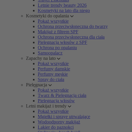
Letnie trendy beauty 2026
Kosmetyki na lato dla niego
Kosmetyki do opalania
Pokaż wszystkie
Ochrona przeciwsłoneczna do twarzy
Makijaż z filtrem SPF
Ochrona przeciwsłoneczna dla ciała
Pielęgnacja włosów z SPF
Ochrona po opalaniu
Samoopalacz
Zapachy na lato
Pokaż wszystkie
Perfumy damskie
Perfumy męskie
Spray do ciała
Pielęgnacja
Pokaż wszystkie
Twarz & Pielęgnacja ciała
Pielęgnacja włosów
Letni makijaż i trendy
Pokaż wszystkie
Mgiełki i spraye utrwalające
Wodoodporny makijaż
Lakier do paznokci