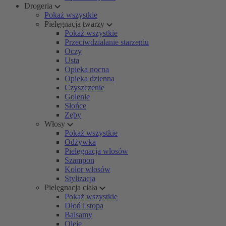
Drogeria
Pokaż wszystkie
Pielęgnacja twarzy
Pokaż wszystkie
Przeciwdziałanie starzeniu
Oczy
Usta
Opieka nocna
Opieka dzienna
Czyszczenie
Golenie
Słońce
Zęby
Włosy
Pokaż wszystkie
Odżywka
Pielęgnacja włosów
Szampon
Kolor włosów
Stylizacja
Pielęgnacja ciała
Pokaż wszystkie
Dłoń i stopa
Balsamy
Oleje