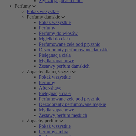
Stylizacja „beach hair”
Perfumy
Pokaż wszystkie
Perfumy damskie
Pokaż wszystkie
Perfumy
Perfumy do włosów
Mgiełki do ciała
Perfumowane żele pod prysznic
Dezodoranty perfumowane damskie
Pielęgnacja ciała
Mydła zapachowe
Zestawy perfum damskich
Zapachy dla mężczyzn
Pokaż wszystkie
Perfumy
After-shave
Pielęgnacja ciała
Perfumowane żele pod prysznic
Dezodoranty perfumowane męskie
Mydła zapachowe
Zestawy perfum męskich
Zapachy perfum
Pokaż wszystkie
Perfumy ambra