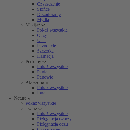
Czyszczenie
Słońce
Dezodoranty
Mydła
Makijaż
Pokaż wszystkie
Oczy
Usta
Paznokcie
Szczotka
Karnacja
Perfumy
Pokaż wszystkie
Panie
Panowie
Akcesoria
Pokaż wszystkie
Inne
Natura
Pokaż wszystkie
Twarz
Pokaż wszystkie
Pielęgnacja twarzy
Pielęgnacja oczu
Czyszczenie