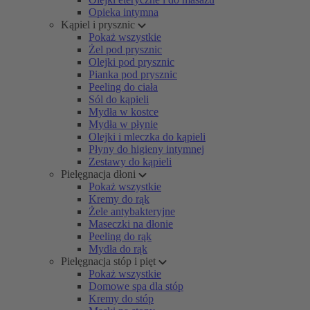
Opieka intymna
Kąpiel i prysznic
Pokaż wszystkie
Żel pod prysznic
Olejki pod prysznic
Pianka pod prysznic
Peeling do ciała
Sól do kąpieli
Mydła w kostce
Mydła w płynie
Olejki i mleczka do kąpieli
Płyny do higieny intymnej
Zestawy do kąpieli
Pielęgnacja dłoni
Pokaż wszystkie
Kremy do rąk
Żele antybakteryjne
Maseczki na dłonie
Peeling do rąk
Mydła do rąk
Pielęgnacja stóp i pięt
Pokaż wszystkie
Domowe spa dla stóp
Kremy do stóp