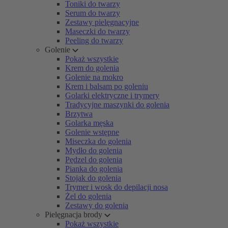
Toniki do twarzy
Serum do twarzy
Zestawy pielęgnacyjne
Maseczki do twarzy
Peeling do twarzy
Golenie
Pokaż wszystkie
Krem do golenia
Golenie na mokro
Krem i balsam po goleniu
Golarki elektryczne i trymery
Tradycyjne maszynki do golenia
Brzytwa
Golarka męska
Golenie wstępne
Miseczka do golenia
Mydło do golenia
Pędzel do golenia
Pianka do golenia
Stojak do golenia
Trymer i wosk do depilacji nosa
Żel do golenia
Zestawy do golenia
Pielęgnacja brody
Pokaż wszystkie