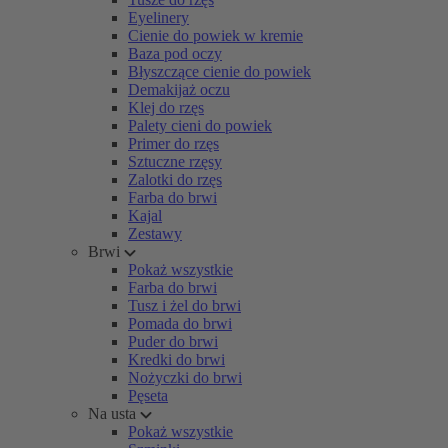
Eyelinery
Cienie do powiek w kremie
Baza pod oczy
Błyszczące cienie do powiek
Demakijaż oczu
Klej do rzęs
Palety cieni do powiek
Primer do rzęs
Sztuczne rzęsy
Zalotki do rzęs
Farba do brwi
Kajal
Zestawy
Brwi
Pokaż wszystkie
Farba do brwi
Tusz i żel do brwi
Pomada do brwi
Puder do brwi
Kredki do brwi
Nożyczki do brwi
Pęseta
Na usta
Pokaż wszystkie