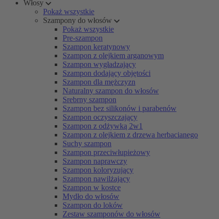
Włosy
Pokaż wszystkie
Szampony do włosów
Pokaż wszystkie
Pre-szampon
Szampon keratynowy
Szampon z olejkiem arganowym
Szampon wygładzający
Szampon dodający objętości
Szampon dla mężczyzn
Naturalny szampon do włosów
Srebrny szampon
Szampon bez silikonów i parabenów
Szampon oczyszczający
Szampon z odżywką 2w1
Szampon z olejkiem z drzewa herbacianego
Suchy szampon
Szampon przeciwłupieżowy
Szampon naprawczy
Szampon koloryzujący
Szampon nawilżający
Szampon w kostce
Mydło do włosów
Szampon do loków
Zestaw szamponów do włosów