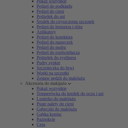
Pokaż wszystkie
Pędzel do podkładu
Pędzel do cieni
Pędzelek do ust
Środek do czyszczenia szczotek
Pędzel do bronzera i różu
Aplikatory
Pędzel do korektora
Pędzel do maseczek
Pędzel do pudru
Pędzel do rozświetlacza
Pędzelek do eyelinera
Pudry sypkie
Szczoteczka do brwi
Worki na szczotki
Zestaw pędzli do makijażu
Akcesoria do makijażu
Pokaż wszystkie
Temperówka do kredek do oczu i ust
Lusterko do makijażu
Puste palety do cieni
Gąbeczki do makijażu
Gąbka konjac
Paznokcie
Cera