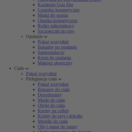
Kamienie Gua Sha
Lusterko kosmetyczne
Maski do spania
Opaska kosmetyczna
Roller mikroigłowy
Szczoteczki do rzęs
Opalanie
Pokaż wszystkie
Balsamy po opalaniu
Samoopalacze
Krem do opalania
Makijaż słoneczny
Ciało
Pokaż wszystkie
Pielęgnacja ciała
Pokaż wszystkie
Balsamy do ciała
Dezodoranty
Masło do ciała
Olejki do ciała
Kremy na celluit
Kremy do szyi i dekoltu
Mgiełki do ciała
Olej i napar do sauny
Olejki eteryczne i do masażu