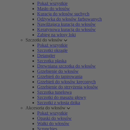
Pokaż wszystkie
Masło do włosów
Kuracja do włosów suchych
Odżywka do włosów farbowanych
Nawilżająca kuracja do włosów
Keratynowa kuracja do włosów
Zabieg na włosy loki
Szczotki do włosów
Pokaż wszystkie
Szczotki okrągłe
Detangler
Szczotka płaska
Drewniana szczotka do włosów
Grzebienie do włosów
Grzebień do tapirowania
Grzebień do włosów kręconych
Grzebienie do strzyżenia włosów
Szczotka tunelowa
Szczotki do masażu głowy
Szczotki z włosia dzika
Akcesoria do włosów
Pokaż wszystkie
Opaski do włosów
Wałki do włosów
Scrunchies