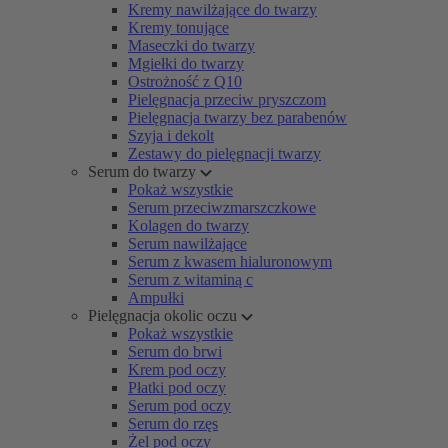
Kremy nawilżające do twarzy
Kremy tonujące
Maseczki do twarzy
Mgiełki do twarzy
Ostrożność z Q10
Pielęgnacja przeciw pryszczom
Pielęgnacja twarzy bez parabenów
Szyja i dekolt
Zestawy do pielęgnacji twarzy
Serum do twarzy
Pokaż wszystkie
Serum przeciwzmarszczkowe
Kolagen do twarzy
Serum nawilżające
Serum z kwasem hialuronowym
Serum z witaminą c
Ampułki
Pielęgnacja okolic oczu
Pokaż wszystkie
Serum do brwi
Krem pod oczy
Płatki pod oczy
Serum pod oczy
Serum do rzęs
Żel pod oczy