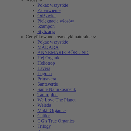
Pokaż wszystkie
Zabarwienie
Odżywka
Pielęgnacja włosów
Szampon
Stylizacja
Certyfikowane kosmetyki naturalne
Pokaż wszystkie
MÁDARA
ANNEMARIE BÖRLIND
Hej Organic
Heliotrop
Lavera
Logona
Primavera
Santaverde
Sante Naturkosmetik
Tautropfen
We Love The Planet
Weleda
Mukti Organics
Cattier
GG's True Organics
Trilogy