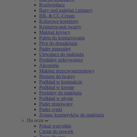
Rozświetlacz
Bazy pod makijaż i primery
BB- & CC-Cream
Kolorowe korektory
Konturowanie twarzy
Makijaż kryjący
Paleta do konturowania
Płyn do demakijażu
Puder mineralny
Utrwalacz do makijażu
Produkty pokrywające
Akcesoria
Makijaż przeciwstarzeniowy
Bronzer do twarzy
Podkład w kompakcie
Podkład w kremie
Produkty do makijażu
Podkład w płynie
Puder prasowany
Puder sypki
Zestaw kosmetyków do makijażu
Do oczu
Pokaż wszystkie
Cienie do powiek
Tusze do rzęs