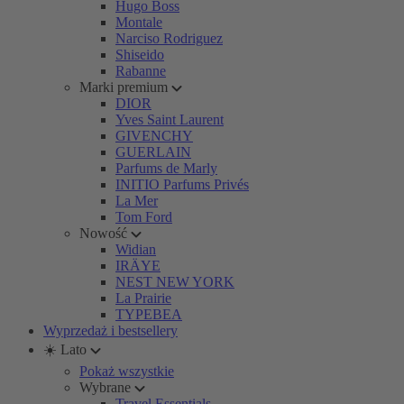
Hugo Boss
Montale
Narciso Rodriguez
Shiseido
Rabanne
Marki premium
DIOR
Yves Saint Laurent
GIVENCHY
GUERLAIN
Parfums de Marly
INITIO Parfums Privés
La Mer
Tom Ford
Nowość
Widian
IRÄYE
NEST NEW YORK
La Prairie
TYPEBEA
Wyprzedaż i bestsellery
☀️ Lato
Pokaż wszystkie
Wybrane
Travel Essentials