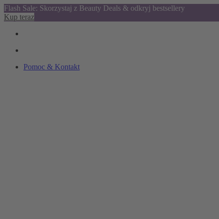
Flash Sale: Skorzystaj z Beauty Deals & odkryj bestsellery
Kup teraz
Pomoc & Kontakt