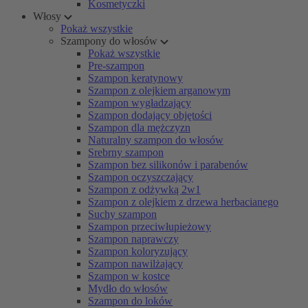
Kosmetyczki
Włosy
Pokaż wszystkie
Szampony do włosów
Pokaż wszystkie
Pre-szampon
Szampon keratynowy
Szampon z olejkiem arganowym
Szampon wygładzający
Szampon dodający objętości
Szampon dla mężczyzn
Naturalny szampon do włosów
Srebrny szampon
Szampon bez silikonów i parabenów
Szampon oczyszczający
Szampon z odżywką 2w1
Szampon z olejkiem z drzewa herbacianego
Suchy szampon
Szampon przeciwłupieżowy
Szampon naprawczy
Szampon koloryzujący
Szampon nawilżający
Szampon w kostce
Mydło do włosów
Szampon do loków