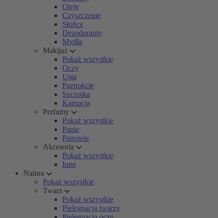
Oleje
Czyszczenie
Słońce
Dezodoranty
Mydła
Makijaż
Pokaż wszystkie
Oczy
Usta
Paznokcie
Szczotka
Karnacja
Perfumy
Pokaż wszystkie
Panie
Panowie
Akcesoria
Pokaż wszystkie
Inne
Natura
Pokaż wszystkie
Twarz
Pokaż wszystkie
Pielęgnacja twarzy
Pielęgnacja oczu