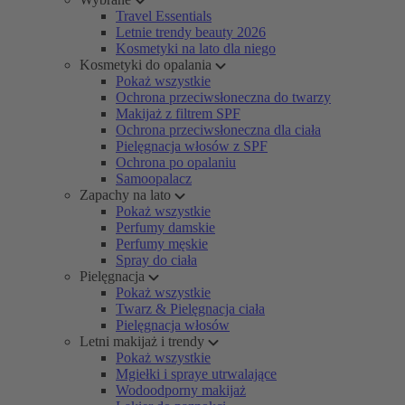
Travel Essentials
Letnie trendy beauty 2026
Kosmetyki na lato dla niego
Kosmetyki do opalania
Pokaż wszystkie
Ochrona przeciwsłoneczna do twarzy
Makijaż z filtrem SPF
Ochrona przeciwsłoneczna dla ciała
Pielęgnacja włosów z SPF
Ochrona po opalaniu
Samoopalacz
Zapachy na lato
Pokaż wszystkie
Perfumy damskie
Perfumy męskie
Spray do ciała
Pielęgnacja
Pokaż wszystkie
Twarz & Pielęgnacja ciała
Pielęgnacja włosów
Letni makijaż i trendy
Pokaż wszystkie
Mgiełki i spraye utrwalające
Wodoodporny makijaż