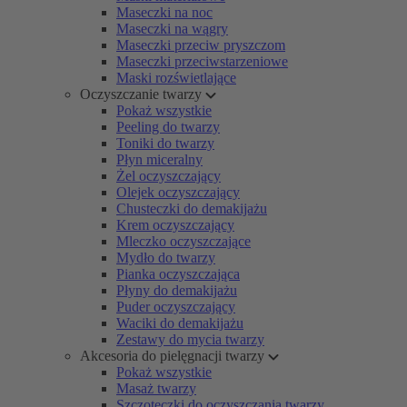
Maseczki na noc
Maseczki na wągry
Maseczki przeciw pryszczom
Maseczki przeciwstarzeniowe
Maski rozświetlające
Oczyszczanie twarzy
Pokaż wszystkie
Peeling do twarzy
Toniki do twarzy
Płyn miceralny
Żel oczyszczający
Olejek oczyszczający
Chusteczki do demakijażu
Krem oczyszczający
Mleczko oczyszczające
Mydło do twarzy
Pianka oczyszczająca
Płyny do demakijażu
Puder oczyszczający
Waciki do demakijażu
Zestawy do mycia twarzy
Akcesoria do pielęgnacji twarzy
Pokaż wszystkie
Masaż twarzy
Szczoteczki do oczyszczania twarzy