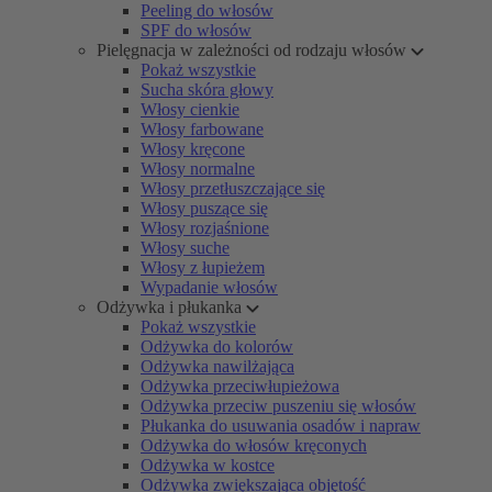
Peeling do włosów
SPF do włosów
Pielęgnacja w zależności od rodzaju włosów
Pokaż wszystkie
Sucha skóra głowy
Włosy cienkie
Włosy farbowane
Włosy kręcone
Włosy normalne
Włosy przetłuszczające się
Włosy puszące się
Włosy rozjaśnione
Włosy suche
Włosy z łupieżem
Wypadanie włosów
Odżywka i płukanka
Pokaż wszystkie
Odżywka do kolorów
Odżywka nawilżająca
Odżywka przeciwłupieżowa
Odżywka przeciw puszeniu się włosów
Płukanka do usuwania osadów i napraw
Odżywka do włosów kręconych
Odżywka w kostce
Odżywka zwiększająca objętość