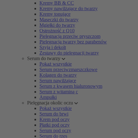
Kremy BB & CC
Kremy nawilżające do twarzy
Kremy tonujące
Maseczki do twarzy
Mgiełki do twarzy
Ostrożność z Q10
Pielęgnacja przeciw pryszczom
Pielęgnacja twarzy bez parabenów
Szyja i dekolt
Zestawy do pielęgnacji twarzy
Serum do twarzy
Pokaż wszystkie
Serum przeciwzmarszczkowe
Kolagen do twarzy
Serum nawilżające
Serum z kwasem hialuronowym
Serum z witaminą c
Ampułki
Pielęgnacja okolic oczu
Pokaż wszystkie
Serum do brwi
Krem pod oczy
Płatki pod oczy
Serum pod oczy
Serum do rzęs