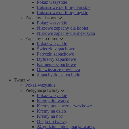
Pokaż wszystkie
Luksusowe perfumy damskie
Luksusowe perfumy męskie
Zapachy niszowe
Pokaż wszystkie
Niszowe zapachy dla kobiet
Niszowe zapachy dla mężczyzn
Zapachy do domu
Pokaż wszystkie
Świeczki zapachowe
Patyczki zapachowe
Dyfuzory zapachowe
Kamienie zapachowe
Odświeżacze powietrza
Zapachy do samochodu
Twarz
Pokaż wszystkie
Pielęgnacja twarzy
Pokaż wszystkie
Kremy do twarzy
Kremy przeciwzmarszczkowe
Kremy na dzień
Kremy na noc
Olejki do twarzy
24-godzinna pielęgnacja twarzy