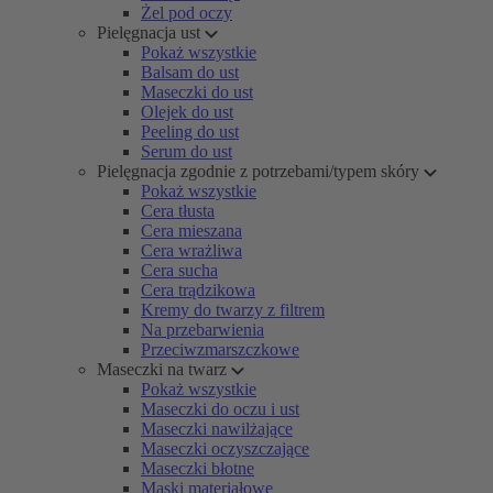
Żel pod oczy
Pielęgnacja ust
Pokaż wszystkie
Balsam do ust
Maseczki do ust
Olejek do ust
Peeling do ust
Serum do ust
Pielęgnacja zgodnie z potrzebami/typem skóry
Pokaż wszystkie
Cera tłusta
Cera mieszana
Cera wrażliwa
Cera sucha
Cera trądzikowa
Kremy do twarzy z filtrem
Na przebarwienia
Przeciwzmarszczkowe
Maseczki na twarz
Pokaż wszystkie
Maseczki do oczu i ust
Maseczki nawilżające
Maseczki oczyszczające
Maseczki błotne
Maski materiałowe