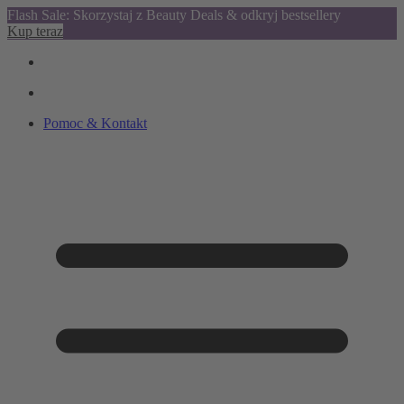
Flash Sale: Skorzystaj z Beauty Deals & odkryj bestsellery
Kup teraz
Pomoc & Kontakt