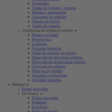
Scrunchies
Spinki do włosów i wsuwki
Butelka z atomizerem
Akcesoria do włosów
Opaska do loków
Spinki do włosów
Urządzenia do stylizacji włosów
Pokaż wszystkie
Prostownica
Lokówka
Suszarko lokówka
Wałki do włosów na gorąco
Maszynki do strzyżenia włosów
Nożyczki do cieniowania włosów
Nożyczki do włosów
Peleryna fryzjerska
Suszarka z dyfuzorem
Szczotko suszarka
Makijaż
Pokaż wszystkie
Do twarzy
Pokaż wszystkie
Podkłady
Korektory
Pudry do twarzy