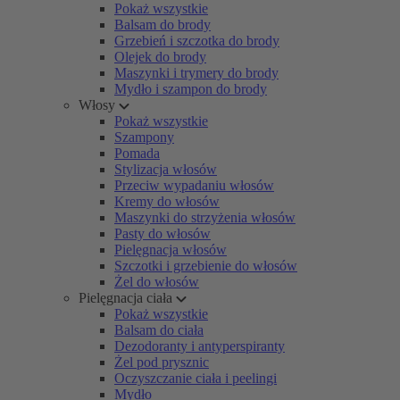
Pokaż wszystkie
Balsam do brody
Grzebień i szczotka do brody
Olejek do brody
Maszynki i trymery do brody
Mydło i szampon do brody
Włosy
Pokaż wszystkie
Szampony
Pomada
Stylizacja włosów
Przeciw wypadaniu włosów
Kremy do włosów
Maszynki do strzyżenia włosów
Pasty do włosów
Pielęgnacja włosów
Szczotki i grzebienie do włosów
Żel do włosów
Pielęgnacja ciała
Pokaż wszystkie
Balsam do ciała
Dezodoranty i antyperspiranty
Żel pod prysznic
Oczyszczanie ciała i peelingi
Mydło