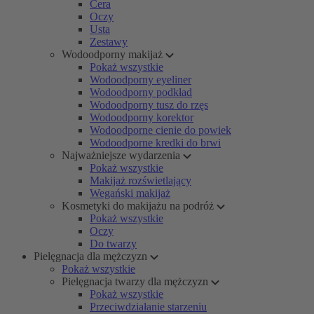
Cera
Oczy
Usta
Zestawy
Wodoodporny makijaż
Pokaż wszystkie
Wodoodporny eyeliner
Wodoodporny podkład
Wodoodporny tusz do rzęs
Wodoodporny korektor
Wodoodporne cienie do powiek
Wodoodporne kredki do brwi
Najważniejsze wydarzenia
Pokaż wszystkie
Makijaż rozświetlający
Wegański makijaż
Kosmetyki do makijażu na podróż
Pokaż wszystkie
Oczy
Do twarzy
Pielęgnacja dla mężczyzn
Pokaż wszystkie
Pielęgnacja twarzy dla mężczyzn
Pokaż wszystkie
Przeciwdziałanie starzeniu