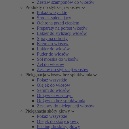
Zestaw szamponów do włosów
Produkty do stylizacji włosów
Pokaż wszystkie
Środek spieniający
Ochrona przed ciepłem
Preparaty na porost włosów
Lakier do stylizacji włosów
Spray na odrosty
Krem do włosów
Lakier do włosów
Puder do włosów
Sól morska do włosów
Żel do włosów
Zestaw do stylizacji włosów
Pielęgnacja włosów bez spłukiwania
Pokaż wszystkie
Olejek do włosów
Serum do włosów
Odżywka w sprayu
Odżywka bez spłukiwania
Zestawy do pielęgnacji włosów
Pielęgnacja skóry głowy
Pokaż wszystkie
Olejek do skóry głowy
Peeling do skóry głowy