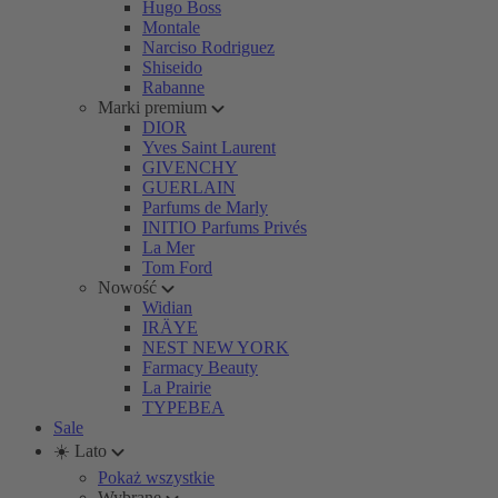
Hugo Boss
Montale
Narciso Rodriguez
Shiseido
Rabanne
Marki premium
DIOR
Yves Saint Laurent
GIVENCHY
GUERLAIN
Parfums de Marly
INITIO Parfums Privés
La Mer
Tom Ford
Nowość
Widian
IRÄYE
NEST NEW YORK
Farmacy Beauty
La Prairie
TYPEBEA
Sale
☀️ Lato
Pokaż wszystkie
Wybrane