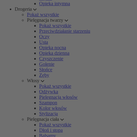
Opieka intymna
Drogeria
Pokaż wszystkie
Pielęgnacja twarzy
Pokaż wszystkie
Przeciwdziałanie starzeniu
Oczy
Usta
Opieka nocna
Opieka dzienna
Czyszczenie
Golenie
Słońce
Zęby
Włosy
Pokaż wszystkie
Odżywka
Pielęgnacja włosów
Szampon
Kolor włosów
Stylizacja
Pielęgnacja ciała
Pokaż wszystkie
Dłoń i stopa
Balsamy