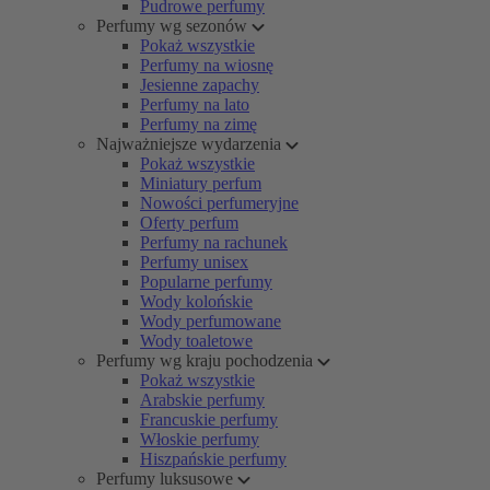
Pudrowe perfumy
Perfumy wg sezonów
Pokaż wszystkie
Perfumy na wiosnę
Jesienne zapachy
Perfumy na lato
Perfumy na zimę
Najważniejsze wydarzenia
Pokaż wszystkie
Miniatury perfum
Nowości perfumeryjne
Oferty perfum
Perfumy na rachunek
Perfumy unisex
Popularne perfumy
Wody kolońskie
Wody perfumowane
Wody toaletowe
Perfumy wg kraju pochodzenia
Pokaż wszystkie
Arabskie perfumy
Francuskie perfumy
Włoskie perfumy
Hiszpańskie perfumy
Perfumy luksusowe