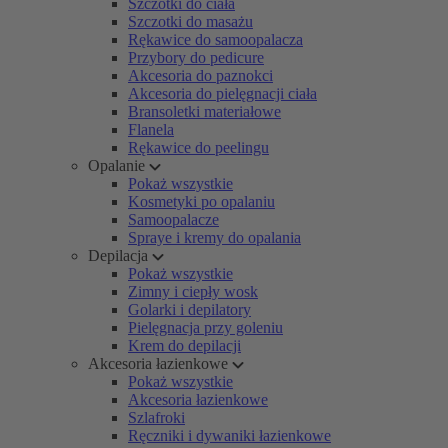
Szczotki do ciała
Szczotki do masażu
Rękawice do samoopalacza
Przybory do pedicure
Akcesoria do paznokci
Akcesoria do pielęgnacji ciała
Bransoletki materiałowe
Flanela
Rękawice do peelingu
Opalanie
Pokaż wszystkie
Kosmetyki po opalaniu
Samoopalacze
Spraye i kremy do opalania
Depilacja
Pokaż wszystkie
Zimny i ciepły wosk
Golarki i depilatory
Pielęgnacja przy goleniu
Krem do depilacji
Akcesoria łazienkowe
Pokaż wszystkie
Akcesoria łazienkowe
Szlafroki
Ręczniki i dywaniki łazienkowe