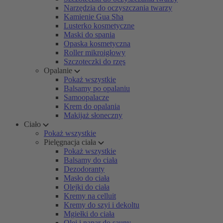
Narzędzia do oczyszczania twarzy
Kamienie Gua Sha
Lusterko kosmetyczne
Maski do spania
Opaska kosmetyczna
Roller mikroigłowy
Szczoteczki do rzęs
Opalanie
Pokaż wszystkie
Balsamy po opalaniu
Samoopalacze
Krem do opalania
Makijaż słoneczny
Ciało
Pokaż wszystkie
Pielęgnacja ciała
Pokaż wszystkie
Balsamy do ciała
Dezodoranty
Masło do ciała
Olejki do ciała
Kremy na celluit
Kremy do szyi i dekoltu
Mgiełki do ciała
Olej i napar do sauny