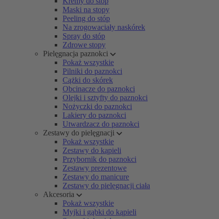
Kremy do stóp
Maski na stopy
Peeling do stóp
Na zrogowaciały naskórek
Spray do stóp
Zdrowe stopy
Pielęgnacja paznokci
Pokaż wszystkie
Pilniki do paznokci
Cążki do skórek
Obcinacze do paznokci
Olejki i sztyfty do paznokci
Nożyczki do paznokci
Lakiery do paznokci
Utwardzacz do paznokci
Zestawy do pielęgnacji
Pokaż wszystkie
Zestawy do kąpieli
Przybornik do paznokci
Zestawy prezentowe
Zestawy do manicure
Zestawy do pielęgnacji ciała
Akcesoria
Pokaż wszystkie
Myjki i gąbki do kąpieli