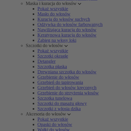
Maska i kuracja do włosów
Pokaż wszystkie
Masło do włosów
Kuracja do włosów suchych
Odżywka do włosów farbowanych
Nawilżająca kuracja do włosów
Keratynowa kuracja do włosów
Zabieg na włosy loki
Szczotki do włosów
Pokaż wszystkie
Szczotki okrągłe
Detangler
Szczotka płaska
Drewniana szczotka do włosów
Grzebienie do włosów
Grzebień do tapirowania
Grzebień do włosów kręconych
Grzebienie do strzyżenia włosów
Szczotka tunelowa
Szczotki do masażu głowy
Szczotki z włosia dzika
Akcesoria do włosów
Pokaż wszystkie
Opaski do włosów
Wałki do włosów