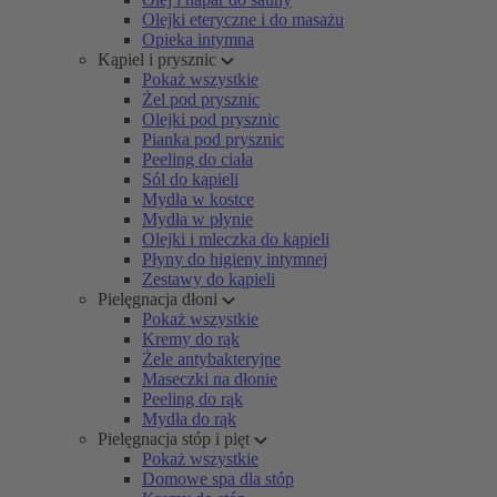
Olejki eteryczne i do masażu
Opieka intymna
Kąpiel i prysznic
Pokaż wszystkie
Żel pod prysznic
Olejki pod prysznic
Pianka pod prysznic
Peeling do ciała
Sól do kąpieli
Mydła w kostce
Mydła w płynie
Olejki i mleczka do kąpieli
Płyny do higieny intymnej
Zestawy do kąpieli
Pielęgnacja dłoni
Pokaż wszystkie
Kremy do rąk
Żele antybakteryjne
Maseczki na dłonie
Peeling do rąk
Mydła do rąk
Pielęgnacja stóp i pięt
Pokaż wszystkie
Domowe spa dla stóp