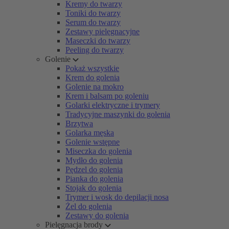
Kremy do twarzy
Toniki do twarzy
Serum do twarzy
Zestawy pielęgnacyjne
Maseczki do twarzy
Peeling do twarzy
Golenie
Pokaż wszystkie
Krem do golenia
Golenie na mokro
Krem i balsam po goleniu
Golarki elektryczne i trymery
Tradycyjne maszynki do golenia
Brzytwa
Golarka męska
Golenie wstępne
Miseczka do golenia
Mydło do golenia
Pędzel do golenia
Pianka do golenia
Stojak do golenia
Trymer i wosk do depilacji nosa
Żel do golenia
Zestawy do golenia
Pielęgnacja brody