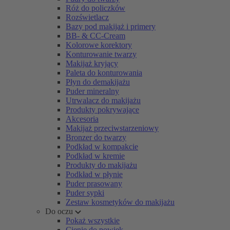
Róż do policzków
Rozświetlacz
Bazy pod makijaż i primery
BB- & CC-Cream
Kolorowe korektory
Konturowanie twarzy
Makijaż kryjący
Paleta do konturowania
Płyn do demakijażu
Puder mineralny
Utrwalacz do makijażu
Produkty pokrywające
Akcesoria
Makijaż przeciwstarzeniowy
Bronzer do twarzy
Podkład w kompakcie
Podkład w kremie
Produkty do makijażu
Podkład w płynie
Puder prasowany
Puder sypki
Zestaw kosmetyków do makijażu
Do oczu
Pokaż wszystkie
Cienie do powiek