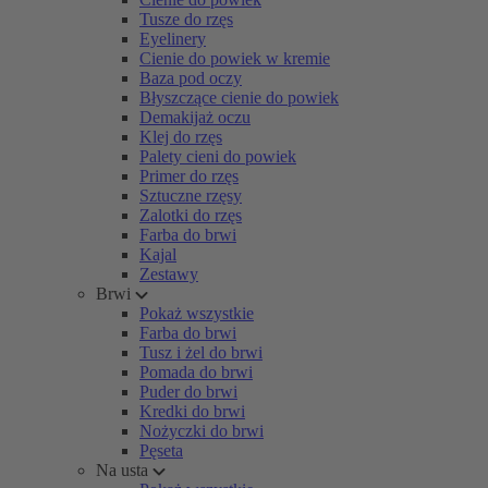
Tusze do rzęs
Eyelinery
Cienie do powiek w kremie
Baza pod oczy
Błyszczące cienie do powiek
Demakijaż oczu
Klej do rzęs
Palety cieni do powiek
Primer do rzęs
Sztuczne rzęsy
Zalotki do rzęs
Farba do brwi
Kajal
Zestawy
Brwi
Pokaż wszystkie
Farba do brwi
Tusz i żel do brwi
Pomada do brwi
Puder do brwi
Kredki do brwi
Nożyczki do brwi
Pęseta
Na usta