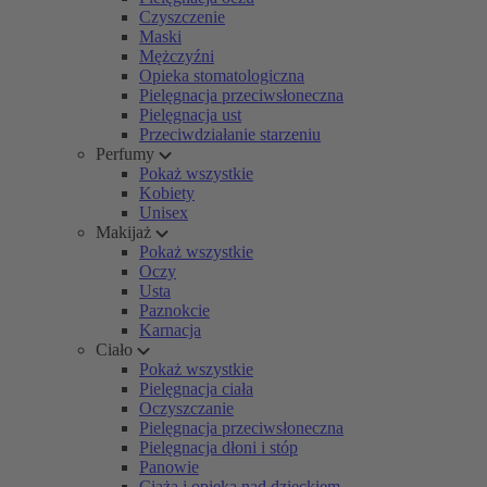
Czyszczenie
Maski
Mężczyźni
Opieka stomatologiczna
Pielęgnacja przeciwsłoneczna
Pielęgnacja ust
Przeciwdziałanie starzeniu
Perfumy
Pokaż wszystkie
Kobiety
Unisex
Makijaż
Pokaż wszystkie
Oczy
Usta
Paznokcie
Karnacja
Ciało
Pokaż wszystkie
Pielęgnacja ciała
Oczyszczanie
Pielęgnacja przeciwsłoneczna
Pielęgnacja dłoni i stóp
Panowie
Ciąża i opieka nad dzieckiem