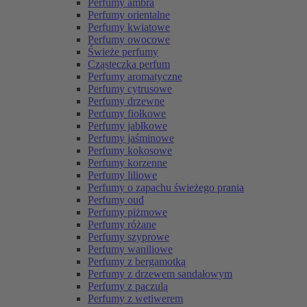
Perfumy ambra
Perfumy orientalne
Perfumy kwiatowe
Perfumy owocowe
Świeże perfumy
Cząsteczka perfum
Perfumy aromatyczne
Perfumy cytrusowe
Perfumy drzewne
Perfumy fiołkowe
Perfumy jabłkowe
Perfumy jaśminowe
Perfumy kokosowe
Perfumy korzenne
Perfumy liliowe
Perfumy o zapachu świeżego prania
Perfumy oud
Perfumy piżmowe
Perfumy różane
Perfumy szyprowe
Perfumy waniliowe
Perfumy z bergamotką
Perfumy z drzewem sandałowym
Perfumy z paczulą
Perfumy z wetiwerem