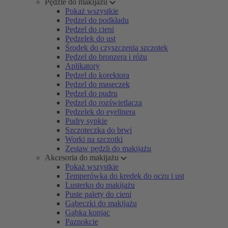
Pędzle do makijażu
Pokaż wszystkie
Pędzel do podkładu
Pędzel do cieni
Pędzelek do ust
Środek do czyszczenia szczotek
Pędzel do bronzera i różu
Aplikatory
Pędzel do korektora
Pędzel do maseczek
Pędzel do pudru
Pędzel do rozświetlacza
Pędzelek do eyelinera
Pudry sypkie
Szczoteczka do brwi
Worki na szczotki
Zestaw pędzli do makijażu
Akcesoria do makijażu
Pokaż wszystkie
Temperówka do kredek do oczu i ust
Lusterko do makijażu
Puste palety do cieni
Gąbeczki do makijażu
Gąbka konjac
Paznokcie