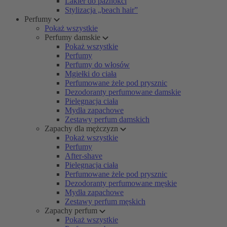
Lakier do paznokci
Stylizacja „beach hair”
Perfumy
Pokaż wszystkie
Perfumy damskie
Pokaż wszystkie
Perfumy
Perfumy do włosów
Mgiełki do ciała
Perfumowane żele pod prysznic
Dezodoranty perfumowane damskie
Pielęgnacja ciała
Mydła zapachowe
Zestawy perfum damskich
Zapachy dla mężczyzn
Pokaż wszystkie
Perfumy
After-shave
Pielęgnacja ciała
Perfumowane żele pod prysznic
Dezodoranty perfumowane męskie
Mydła zapachowe
Zestawy perfum męskich
Zapachy perfum
Pokaż wszystkie