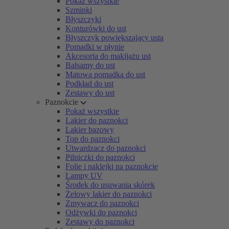
Pokaż wszystkie
Szminki
Błyszczyki
Konturówki do ust
Błyszczyk powiększający usta
Pomadki w płynie
Akcesoria do makijażu ust
Balsamy do ust
Matowa pomadka do ust
Podkład do ust
Zestawy do ust
Paznokcie
Pokaż wszystkie
Lakier do paznokci
Lakier bazowy
Top do paznokci
Utwardzacz do paznokci
Pilniczki do paznokci
Folie i naklejki na paznokcie
Lampy UV
Środek do usuwania skórek
Żelowy lakier do paznokci
Zmywacz do paznokci
Odżywki do paznokci
Zestawy do paznokci