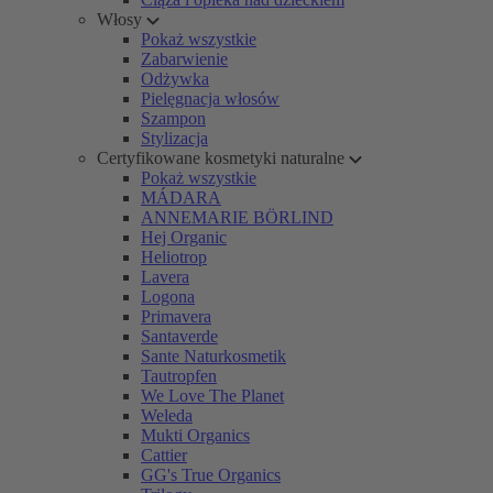
Włosy
Pokaż wszystkie
Zabarwienie
Odżywka
Pielęgnacja włosów
Szampon
Stylizacja
Certyfikowane kosmetyki naturalne
Pokaż wszystkie
MÁDARA
ANNEMARIE BÖRLIND
Hej Organic
Heliotrop
Lavera
Logona
Primavera
Santaverde
Sante Naturkosmetik
Tautropfen
We Love The Planet
Weleda
Mukti Organics
Cattier
GG's True Organics