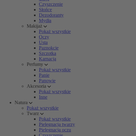
Czyszczenie
Słońce
Dezodoranty
Mydła
Makijaż
Pokaż wszystkie
Oczy
Usta
Paznokcie
Szczotka
Karnacja
Perfumy
Pokaż wszystkie
Panie
Panowie
Akcesoria
Pokaż wszystkie
Inne
Natura
Pokaż wszystkie
Twarz
Pokaż wszystkie
Pielęgnacja twarzy
Pielęgnacja oczu
Czyszczenie