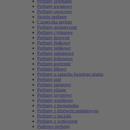
Perfumy orientalne
Perfumy kwiatowe
Perfumy owocowe
Świeże perfumy
Cząsteczka perfum
Perfumy aromatyczne
Perfumy cytrusowe
Perfumy drzewne
Perfumy fiołkowe
Perfumy jabłkowe
Perfumy jaśminowe
Perfumy kokosowe
Perfumy korzenne
Perfumy liliowe
Perfumy o zapachu świeżego prania
Perfumy oud
Perfumy piżmowe
Perfumy różane
Perfumy szyprowe
Perfumy waniliowe
Perfumy z bergamotką
Perfumy z drzewem sandałowym
Perfumy z paczulą
Perfumy z wetiwerem
Pudrowe perfumy