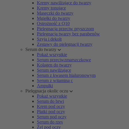
Kremy nawilżające do twarzy
Kremy tonujące
Maseczki do twarzy
Mgiełki do twarzy
Ostrożność z Q10
Pielęgnacja przeciw pryszczom
Pielęgnacja twarzy bez parabenów
Szyja i dekolt
Zestawy do pielęgnacji twarzy
Serum do twarzy
Pokaż wszystkie
Serum przeciwzmarszczkowe
Kolagen do twarzy
Serum nawilżające
Serum z kwasem hialuronowym
Serum z witaminą c
Ampułki
Pielęgnacja okolic oczu
Pokaż wszystkie
Serum do brwi
Krem pod oczy
Płatki pod oczy
Serum pod oczy
Serum do rzęs
Żel pod oczy