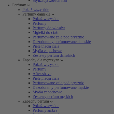
Stylizacja „beach hair”
Perfumy
Pokaż wszystkie
Perfumy damskie
Pokaż wszystkie
Perfumy
Perfumy do włosów
Mgiełki do ciała
Perfumowane żele pod prysznic
Dezodoranty perfumowane damskie
Pielęgnacja ciała
Mydła zapachowe
Zestawy perfum damskich
Zapachy dla mężczyzn
Pokaż wszystkie
Perfumy
After-shave
Pielęgnacja ciała
Perfumowane żele pod prysznic
Dezodoranty perfumowane męskie
Mydła zapachowe
Zestawy perfum męskich
Zapachy perfum
Pokaż wszystkie
Perfumy ambra