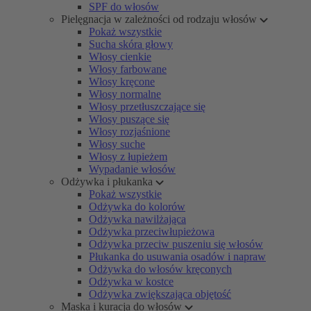
SPF do włosów
Pielęgnacja w zależności od rodzaju włosów
Pokaż wszystkie
Sucha skóra głowy
Włosy cienkie
Włosy farbowane
Włosy kręcone
Włosy normalne
Włosy przetłuszczające się
Włosy puszące się
Włosy rozjaśnione
Włosy suche
Włosy z łupieżem
Wypadanie włosów
Odżywka i płukanka
Pokaż wszystkie
Odżywka do kolorów
Odżywka nawilżająca
Odżywka przeciwłupieżowa
Odżywka przeciw puszeniu się włosów
Płukanka do usuwania osadów i napraw
Odżywka do włosów kręconych
Odżywka w kostce
Odżywka zwiększająca objętość
Maska i kuracja do włosów