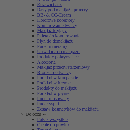
Rozświetlacz
Bazy pod makijaż i primery
BB- & CC-Cream
Kolorowe korektory
Konturowanie twarzy
Makijaż kryjący
Paleta do konturowania
Płyn do demakijażu
Puder mineralny
Utrwalacz do makijażu
Produkty pokrywające
Akcesoria
Makijaż przeciwstarzeniowy
Bronzer do twarzy
Podkład w kompakcie
Podkład w kremie
Produkty do makijażu
Podkład w płynie
Puder prasowany
Puder sypki
Zestaw kosmetyków do makijażu
Do oczu
Pokaż wszystkie
Cienie do powiek
Tusze do rzęs