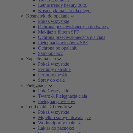
Letnie trendy beauty 2026
Kosmetyki na lato dla niego
Kosmetyki do opalania
Pokaż wszystkie
Ochrona przeciwsłoneczna do twarzy
Makijaż z filtrem SPF
Ochrona przeciwsłoneczna dla ciała
Pielęgnacja włosów z SPF
Ochrona po opalaniu
Samoopalacz
Zapachy na lato
Pokaż wszystkie
Perfumy damskie
Perfumy męskie
Spray do ciała
Pielęgnacja
Pokaż wszystkie
Twarz & Pielęgnacja ciała
Pielęgnacja włosów
Letni makijaż i trendy
Pokaż wszystkie
Mgiełki i spraye utrwalające
Wodoodporny makijaż
Lakier do paznokci