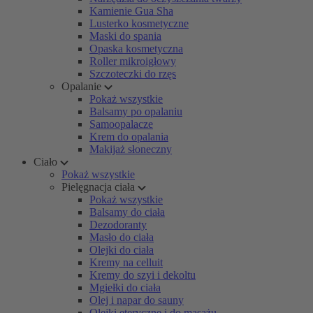
Kamienie Gua Sha
Lusterko kosmetyczne
Maski do spania
Opaska kosmetyczna
Roller mikroigłowy
Szczoteczki do rzęs
Opalanie
Pokaż wszystkie
Balsamy po opalaniu
Samoopalacze
Krem do opalania
Makijaż słoneczny
Ciało
Pokaż wszystkie
Pielęgnacja ciała
Pokaż wszystkie
Balsamy do ciała
Dezodoranty
Masło do ciała
Olejki do ciała
Kremy na celluit
Kremy do szyi i dekoltu
Mgiełki do ciała
Olej i napar do sauny
Olejki eteryczne i do masażu