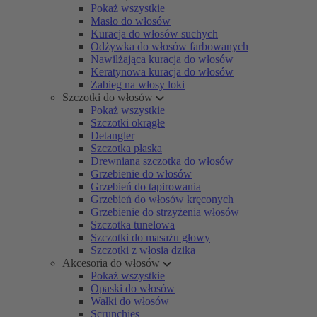
Pokaż wszystkie
Masło do włosów
Kuracja do włosów suchych
Odżywka do włosów farbowanych
Nawilżająca kuracja do włosów
Keratynowa kuracja do włosów
Zabieg na włosy loki
Szczotki do włosów
Pokaż wszystkie
Szczotki okrągłe
Detangler
Szczotka płaska
Drewniana szczotka do włosów
Grzebienie do włosów
Grzebień do tapirowania
Grzebień do włosów kręconych
Grzebienie do strzyżenia włosów
Szczotka tunelowa
Szczotki do masażu głowy
Szczotki z włosia dzika
Akcesoria do włosów
Pokaż wszystkie
Opaski do włosów
Wałki do włosów
Scrunchies