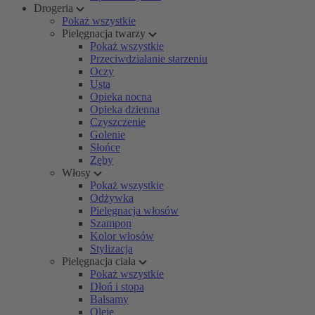
Drogeria
Pokaż wszystkie
Pielęgnacja twarzy
Pokaż wszystkie
Przeciwdziałanie starzeniu
Oczy
Usta
Opieka nocna
Opieka dzienna
Czyszczenie
Golenie
Słońce
Zęby
Włosy
Pokaż wszystkie
Odżywka
Pielęgnacja włosów
Szampon
Kolor włosów
Stylizacja
Pielęgnacja ciała
Pokaż wszystkie
Dłoń i stopa
Balsamy
Oleje