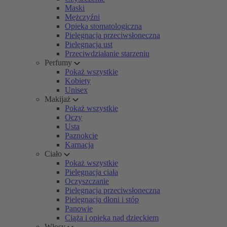
Maski
Mężczyźni
Opieka stomatologiczna
Pielęgnacja przeciwsłoneczna
Pielęgnacja ust
Przeciwdziałanie starzeniu
Perfumy
Pokaż wszystkie
Kobiety
Unisex
Makijaż
Pokaż wszystkie
Oczy
Usta
Paznokcie
Karnacja
Ciało
Pokaż wszystkie
Pielęgnacja ciała
Oczyszczanie
Pielęgnacja przeciwsłoneczna
Pielęgnacja dłoni i stóp
Panowie
Ciąża i opieka nad dzieckiem
Włosy