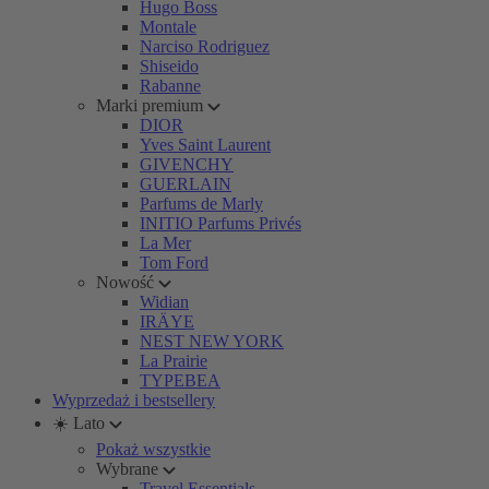
Hugo Boss
Montale
Narciso Rodriguez
Shiseido
Rabanne
Marki premium
DIOR
Yves Saint Laurent
GIVENCHY
GUERLAIN
Parfums de Marly
INITIO Parfums Privés
La Mer
Tom Ford
Nowość
Widian
IRÄYE
NEST NEW YORK
La Prairie
TYPEBEA
Wyprzedaż i bestsellery
☀️ Lato
Pokaż wszystkie
Wybrane
Travel Essentials