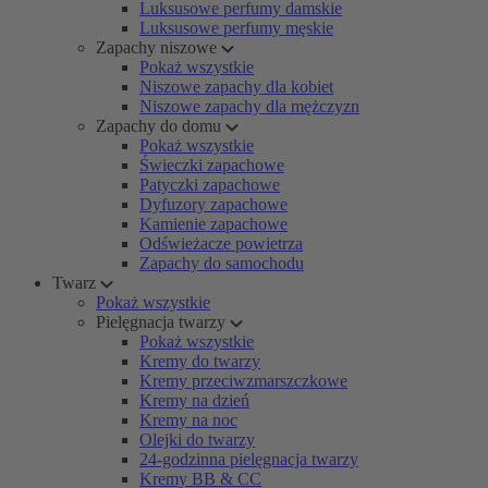
Luksusowe perfumy damskie
Luksusowe perfumy męskie
Zapachy niszowe
Pokaż wszystkie
Niszowe zapachy dla kobiet
Niszowe zapachy dla mężczyzn
Zapachy do domu
Pokaż wszystkie
Świeczki zapachowe
Patyczki zapachowe
Dyfuzory zapachowe
Kamienie zapachowe
Odświeżacze powietrza
Zapachy do samochodu
Twarz
Pokaż wszystkie
Pielęgnacja twarzy
Pokaż wszystkie
Kremy do twarzy
Kremy przeciwzmarszczkowe
Kremy na dzień
Kremy na noc
Olejki do twarzy
24-godzinna pielęgnacja twarzy
Kremy BB & CC