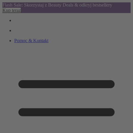
Flash Sale: Skorzystaj z Beauty Deals & odkryj bestsellery
Kup teraz
Pomoc & Kontakt