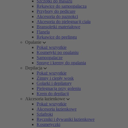
Szczotki do masażu
Rękawice do samoopalacza
Przybory do pedicure
Akcesoria do paznokci
Akcesoria do pielęgnacji ciała
Bransoletki materiałowe
Flanela
Rękawice do peelingu
Opalanie
Pokaż wszystkie
Kosmetyki po opalaniu
Samoopalacze
Spraye i kremy do opalania
Depilacja
Pokaż wszystkie
Zimny i ciepły wosk
Golarki i depilatory
Pielęgnacja przy goleniu
Krem do depilacji
Akcesoria łazienkowe
Pokaż wszystkie
Akcesoria łazienkowe
Szlafroki
Ręczniki i dywaniki łazienkowe
Kosmetyczki