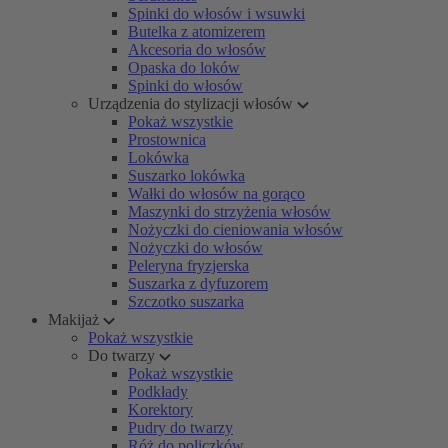
Spinki do włosów i wsuwki
Butelka z atomizerem
Akcesoria do włosów
Opaska do loków
Spinki do włosów
Urządzenia do stylizacji włosów
Pokaż wszystkie
Prostownica
Lokówka
Suszarko lokówka
Wałki do włosów na gorąco
Maszynki do strzyżenia włosów
Nożyczki do cieniowania włosów
Nożyczki do włosów
Peleryna fryzjerska
Suszarka z dyfuzorem
Szczotko suszarka
Makijaż
Pokaż wszystkie
Do twarzy
Pokaż wszystkie
Podkłady
Korektory
Pudry do twarzy
Róż do policzków