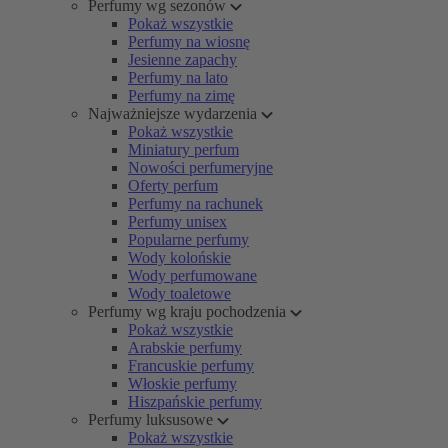
Perfumy wg sezonów
Pokaż wszystkie
Perfumy na wiosnę
Jesienne zapachy
Perfumy na lato
Perfumy na zimę
Najważniejsze wydarzenia
Pokaż wszystkie
Miniatury perfum
Nowości perfumeryjne
Oferty perfum
Perfumy na rachunek
Perfumy unisex
Popularne perfumy
Wody kolońskie
Wody perfumowane
Wody toaletowe
Perfumy wg kraju pochodzenia
Pokaż wszystkie
Arabskie perfumy
Francuskie perfumy
Włoskie perfumy
Hiszpańskie perfumy
Perfumy luksusowe
Pokaż wszystkie