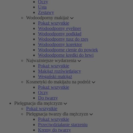
Oczy
Usta
Zestawy
Wodoodporny makijaż
Pokaż wszystkie
Wodoodporny eyeliner
Wodoodporny podkład
Wodoodporny tusz do rzęs
Wodoodporny korektor
Wodoodporne cienie do powiek
Wodoodporne kredki do brwi
Najważniejsze wydarzenia
Pokaż wszystkie
Makijaż rozświetlający
Wegański makijaż
Kosmetyki do makijażu na podróż
Pokaż wszystkie
Oczy
Do twarzy
Pielęgnacja dla mężczyzn
Pokaż wszystkie
Pielęgnacja twarzy dla mężczyzn
Pokaż wszystkie
Przeciwdziałanie starzeniu
Kremy do twarzy