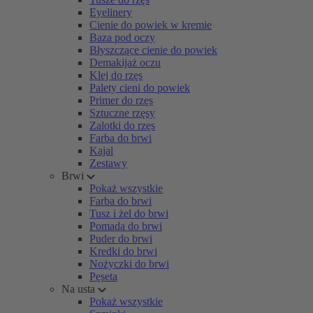
Eyelinery
Cienie do powiek w kremie
Baza pod oczy
Błyszczące cienie do powiek
Demakijaż oczu
Klej do rzęs
Palety cieni do powiek
Primer do rzęs
Sztuczne rzęsy
Zalotki do rzęs
Farba do brwi
Kajal
Zestawy
Brwi
Pokaż wszystkie
Farba do brwi
Tusz i żel do brwi
Pomada do brwi
Puder do brwi
Kredki do brwi
Nożyczki do brwi
Pęseta
Na usta
Pokaż wszystkie