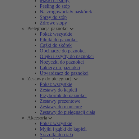
Maski na stopy
Peeling do stóp
Na zrogowaciały naskórek
Spray do stóp
Zdrowe stopy
Pielęgnacja paznokci
Pokaż wszystkie
Pilniki do paznokci
Cążki do skórek
Obcinacze do paznokci
Olejki i sztyfty do paznokci
Nożyczki do paznokci
Lakiery do paznokci
Utwardzacz do paznokci
Zestawy do pielęgnacji
Pokaż wszystkie
Zestawy do kąpieli
Przybornik do paznokci
Zestawy prezentowe
Zestawy do manicure
Zestawy do pielęgnacji ciała
Akcesoria
Pokaż wszystkie
Myjki i gąbki do kąpieli
Szczotki do ciała