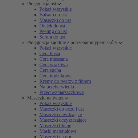
Pielęgnacja ust
Pokaż wszystkie
Balsam do ust
Maseczki do ust
Olejek do ust
Peeling do ust
Serum do ust
Pielęgnacja zgodnie z potrzebami/typem skóry
Pokaż wszystkie
Cera tłusta
Cera mieszana
Cera wrażliwa
Cera sucha
Cera trądzikowa
Kremy do twarzy z filtrem
Na przebarwienia
Przeciwzmarszczkowe
Maseczki na twarz
Pokaż wszystkie
Maseczki do oczu i ust
Maseczki nawilżające
Maseczki oczyszczające
Maseczki błotne
Maski materiałowe
Maseczki na noc