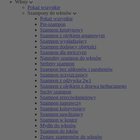
Włosy
Pokaż wszystkie
Szampony do włosów
Pokaż wszystkie
Pre-szampon
Szampon keratynowy
Szampon z olejkiem arganowym
Szampon wygładzający
Szampon dodający objętości
Szampon dla mężczyzn
Naturalny szampon do włosów
Srebrny szampon
Szampon bez silikonów i parabenów
Szampon oczyszczający
Szampon z odżywką 2w1
Szampon z olejkiem z drzewa herbacianego
Suchy szampon
Szampon przeciwłupieżowy
Szampon naprawczy
Szampon koloryzujący
Szampon nawilżający
Szampon w kostce
Mydło do włosów
Szampon do loków
Zestaw szamponów do włosów