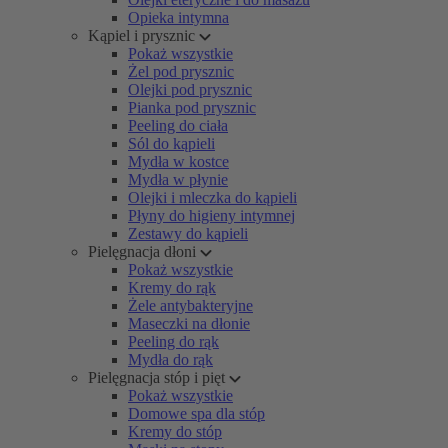
Opieka intymna
Kąpiel i prysznic
Pokaż wszystkie
Żel pod prysznic
Olejki pod prysznic
Pianka pod prysznic
Peeling do ciała
Sól do kąpieli
Mydła w kostce
Mydła w płynie
Olejki i mleczka do kąpieli
Płyny do higieny intymnej
Zestawy do kąpieli
Pielęgnacja dłoni
Pokaż wszystkie
Kremy do rąk
Żele antybakteryjne
Maseczki na dłonie
Peeling do rąk
Mydła do rąk
Pielęgnacja stóp i pięt
Pokaż wszystkie
Domowe spa dla stóp
Kremy do stóp