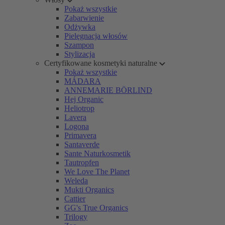
Pokaż wszystkie
Zabarwienie
Odżywka
Pielęgnacja włosów
Szampon
Stylizacja
Certyfikowane kosmetyki naturalne
Pokaż wszystkie
MÁDARA
ANNEMARIE BÖRLIND
Hej Organic
Heliotrop
Lavera
Logona
Primavera
Santaverde
Sante Naturkosmetik
Tautropfen
We Love The Planet
Weleda
Mukti Organics
Cattier
GG's True Organics
Trilogy