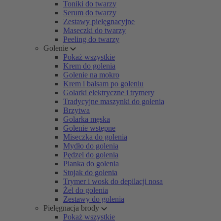
Toniki do twarzy
Serum do twarzy
Zestawy pielęgnacyjne
Maseczki do twarzy
Peeling do twarzy
Golenie
Pokaż wszystkie
Krem do golenia
Golenie na mokro
Krem i balsam po goleniu
Golarki elektryczne i trymery
Tradycyjne maszynki do golenia
Brzytwa
Golarka męska
Golenie wstępne
Miseczka do golenia
Mydło do golenia
Pędzel do golenia
Pianka do golenia
Stojak do golenia
Trymer i wosk do depilacji nosa
Żel do golenia
Zestawy do golenia
Pielęgnacja brody
Pokaż wszystkie