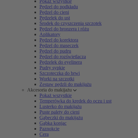
Pokaż wszystkie
Pędzel do podkładu
Pędzel do cieni
Pędzelek do ust
Środek do czyszczenia szczotek
Pędzel do bronzera i różu
Aplikatory
Pędzel do korektora
Pędzel do maseczek
Pędzel do pudru
Pędzel do rozświetlacza
Pędzelek do eyelinera
Pudry sypkie
Szczoteczka do brwi
Worki na szczotki
Zestaw pędzli do makijażu
Akcesoria do makijażu
Pokaż wszystkie
Temperówka do kredek do oczu i ust
Lusterko do makijażu
Puste palety do cieni
Gąbeczki do makijażu
Gąbka konjac
Paznokcie
Cera