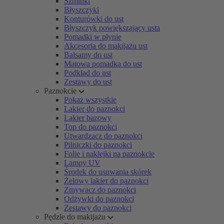
Szminki
Błyszczyki
Konturówki do ust
Błyszczyk powiększający usta
Pomadki w płynie
Akcesoria do makijażu ust
Balsamy do ust
Matowa pomadka do ust
Podkład do ust
Zestawy do ust
Paznokcie
Pokaż wszystkie
Lakier do paznokci
Lakier bazowy
Top do paznokci
Utwardzacz do paznokci
Pilniczki do paznokci
Folie i naklejki na paznokcie
Lampy UV
Środek do usuwania skórek
Żelowy lakier do paznokci
Zmywacz do paznokci
Odżywki do paznokci
Zestawy do paznokci
Pędzle do makijażu