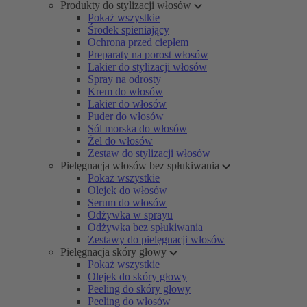
Produkty do stylizacji włosów
Pokaż wszystkie
Środek spieniający
Ochrona przed ciepłem
Preparaty na porost włosów
Lakier do stylizacji włosów
Spray na odrosty
Krem do włosów
Lakier do włosów
Puder do włosów
Sól morska do włosów
Żel do włosów
Zestaw do stylizacji włosów
Pielęgnacja włosów bez spłukiwania
Pokaż wszystkie
Olejek do włosów
Serum do włosów
Odżywka w sprayu
Odżywka bez spłukiwania
Zestawy do pielęgnacji włosów
Pielęgnacja skóry głowy
Pokaż wszystkie
Olejek do skóry głowy
Peeling do skóry głowy
Peeling do włosów