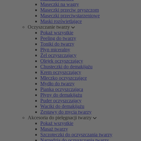
Maseczki na wągry
Maseczki przeciw pryszczom
Maseczki przeciwstarzeniowe
Maski rozświetlające
Oczyszczanie twarzy
Pokaż wszystkie
Peeling do twarzy
Toniki do twarzy
Płyn miceralny
Żel oczyszczający
Olejek oczyszczający
Chusteczki do demakijażu
Krem oczyszczający
Mleczko oczyszczające
Mydło do twarzy
Pianka oczyszczająca
Płyny do demakijażu
Puder oczyszczający
Waciki do demakijażu
Zestawy do mycia twarzy
Akcesoria do pielęgnacji twarzy
Pokaż wszystkie
Masaż twarzy
Szczoteczki do oczyszczania twarzy
Narzędzia do oczyszczania twarzy