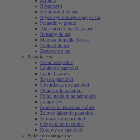
Szminki
Błyszczyki
Konturówki do ust
Błyszczyk powiększający usta
Pomadki w płynie
Akcesoria do makijażu ust
Balsamy do ust
Matowa pomadka do ust
Podkład do ust
Zestawy do ust
Paznokcie
Pokaż wszystkie
Lakier do paznokci
Lakier bazowy
Top do paznokci
Utwardzacz do paznokci
Pilniczki do paznokci
Folie i naklejki na paznokcie
Lampy UV
Środek do usuwania skórek
Żelowy lakier do paznokci
Zmywacz do paznokci
Odżywki do paznokci
Zestawy do paznokci
Pędzle do makijażu