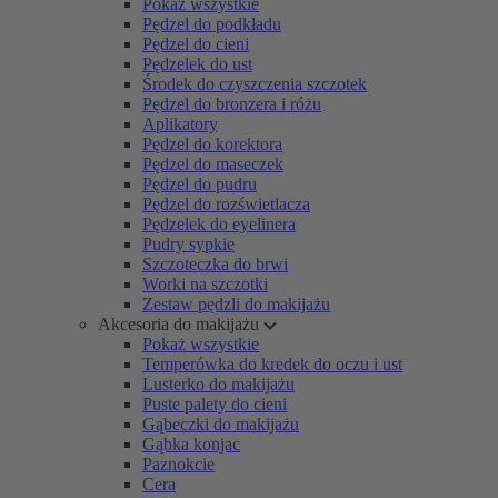
Pokaż wszystkie
Pędzel do podkładu
Pędzel do cieni
Pędzelek do ust
Środek do czyszczenia szczotek
Pędzel do bronzera i różu
Aplikatory
Pędzel do korektora
Pędzel do maseczek
Pędzel do pudru
Pędzel do rozświetlacza
Pędzelek do eyelinera
Pudry sypkie
Szczoteczka do brwi
Worki na szczotki
Zestaw pędzli do makijażu
Akcesoria do makijażu
Pokaż wszystkie
Temperówka do kredek do oczu i ust
Lusterko do makijażu
Puste palety do cieni
Gąbeczki do makijażu
Gąbka konjac
Paznokcie
Cera