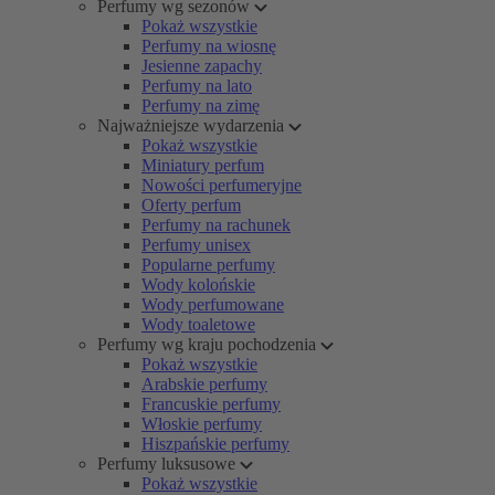
Perfumy wg sezonów
Pokaż wszystkie
Perfumy na wiosnę
Jesienne zapachy
Perfumy na lato
Perfumy na zimę
Najważniejsze wydarzenia
Pokaż wszystkie
Miniatury perfum
Nowości perfumeryjne
Oferty perfum
Perfumy na rachunek
Perfumy unisex
Popularne perfumy
Wody kolońskie
Wody perfumowane
Wody toaletowe
Perfumy wg kraju pochodzenia
Pokaż wszystkie
Arabskie perfumy
Francuskie perfumy
Włoskie perfumy
Hiszpańskie perfumy
Perfumy luksusowe
Pokaż wszystkie