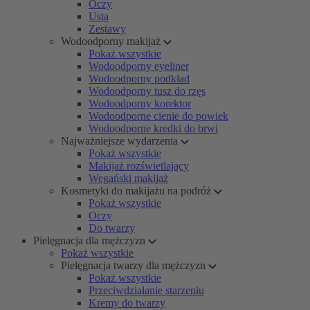
Oczy
Usta
Zestawy
Wodoodporny makijaż
Pokaż wszystkie
Wodoodporny eyeliner
Wodoodporny podkład
Wodoodporny tusz do rzęs
Wodoodporny korektor
Wodoodporne cienie do powiek
Wodoodporne kredki do brwi
Najważniejsze wydarzenia
Pokaż wszystkie
Makijaż rozświetlający
Wegański makijaż
Kosmetyki do makijażu na podróż
Pokaż wszystkie
Oczy
Do twarzy
Pielęgnacja dla mężczyzn
Pokaż wszystkie
Pielęgnacja twarzy dla mężczyzn
Pokaż wszystkie
Przeciwdziałanie starzeniu
Kremy do twarzy