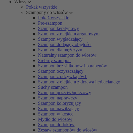
Włosy
Pokaż wszystkie
Szampony do włosów
Pokaż wszystkie
Pre-szampon
Szampon keratynowy
Szampon z olejkiem arganowym
Szampon wygładzający
Szampon dodający objętości
Szampon dla mężczyzn
Naturalny szampon do włosów
Srebrny szampon
Szampon bez silikonów i parabenów
Szampon oczyszczający
Szampon z odżywką 2w1
Szampon z olejkiem z drzewa herbacianego
Suchy szampon
Szampon przeciwłupieżowy
Szampon naprawczy
Szampon koloryzujący
Szampon nawilżający
Szampon w kostce
Mydło do włosów
Szampon do loków
Zestaw szamponów do włosów