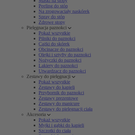
Maski na stopy
Peeling do stóp
Na zrogowaciały naskórek
Spray do stóp
Zdrowe stopy
Pielęgnacja paznokci
Pokaż wszystkie
Pilniki do paznokci
Cążki do skórek
Obcinacze do paznokci
Olejki i sztyfty do paznokci
Nożyczki do paznokci
Lakiery do paznokci
Utwardzacz do paznokci
Zestawy do pielęgnacji
Pokaż wszystkie
Zestawy do kąpieli
Przybornik do paznokci
Zestawy prezentowe
Zestawy do manicure
Zestawy do pielęgnacji ciała
Akcesoria
Pokaż wszystkie
Myjki i gąbki do kąpieli
Szczotki do ciała