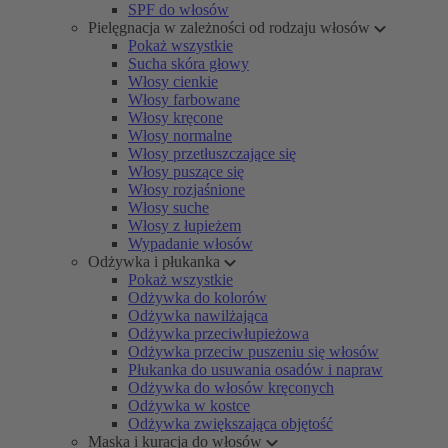
SPF do włosów
Pielęgnacja w zależności od rodzaju włosów
Pokaż wszystkie
Sucha skóra głowy
Włosy cienkie
Włosy farbowane
Włosy kręcone
Włosy normalne
Włosy przetłuszczające się
Włosy puszące się
Włosy rozjaśnione
Włosy suche
Włosy z łupieżem
Wypadanie włosów
Odżywka i płukanka
Pokaż wszystkie
Odżywka do kolorów
Odżywka nawilżająca
Odżywka przeciwłupieżowa
Odżywka przeciw puszeniu się włosów
Płukanka do usuwania osadów i napraw
Odżywka do włosów kręconych
Odżywka w kostce
Odżywka zwiększająca objętość
Maska i kuracja do włosów