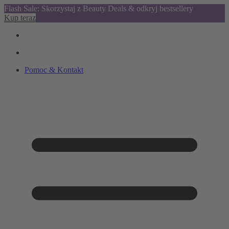
Flash Sale: Skorzystaj z Beauty Deals & odkryj bestsellery
Kup teraz
Pomoc & Kontakt