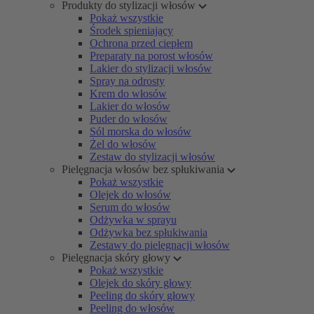
Produkty do stylizacji włosów
Pokaż wszystkie
Środek spieniający
Ochrona przed ciepłem
Preparaty na porost włosów
Lakier do stylizacji włosów
Spray na odrosty
Krem do włosów
Lakier do włosów
Puder do włosów
Sól morska do włosów
Żel do włosów
Zestaw do stylizacji włosów
Pielęgnacja włosów bez spłukiwania
Pokaż wszystkie
Olejek do włosów
Serum do włosów
Odżywka w sprayu
Odżywka bez spłukiwania
Zestawy do pielęgnacji włosów
Pielęgnacja skóry głowy
Pokaż wszystkie
Olejek do skóry głowy
Peeling do skóry głowy
Peeling do włosów