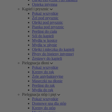
Opieka intymna
Kąpiel i prysznic
Pokaż wszystkie
Żel pod prysznic
Olejki pod prysznic
Pianka pod prysznic
Peeling do ciała
Sól do kąpieli
Mydła w kostce
Mydła w płynie
Olejki i mleczka do kąpieli
Płyny do higieny intymnej
Zestawy do kąpieli
Pielęgnacja dłoni
Pokaż wszystkie
Kremy do rąk
Żele antybakteryjne
Maseczki na dłonie
Peeling do rąk
Mydła do rąk
Pielęgnacja stóp i pięt
Pokaż wszystkie
Domowe spa dla stóp
Kremy do stóp