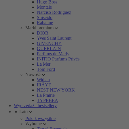
Hugo Boss
Montale
Narciso Rodriguez
Shiseido
Rabanne
Marki premium
DIOR
Yves Saint Laurent
GIVENCHY
GUERLAIN
Parfums de Marly
INITIO Parfums Privés
La Mer
Tom Ford
Nowość
Widian
IRÄYE
NEST NEW YORK
La Prairie
TYPEBEA
Wyprzedaż i bestsellery
☀️ Lato
Pokaż wszystkie
Wybrane
Travel Essentials