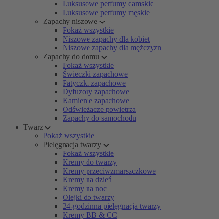
Luksusowe perfumy damskie
Luksusowe perfumy męskie
Zapachy niszowe
Pokaż wszystkie
Niszowe zapachy dla kobiet
Niszowe zapachy dla mężczyzn
Zapachy do domu
Pokaż wszystkie
Świeczki zapachowe
Patyczki zapachowe
Dyfuzory zapachowe
Kamienie zapachowe
Odświeżacze powietrza
Zapachy do samochodu
Twarz
Pokaż wszystkie
Pielęgnacja twarzy
Pokaż wszystkie
Kremy do twarzy
Kremy przeciwzmarszczkowe
Kremy na dzień
Kremy na noc
Olejki do twarzy
24-godzinna pielęgnacja twarzy
Kremy BB & CC