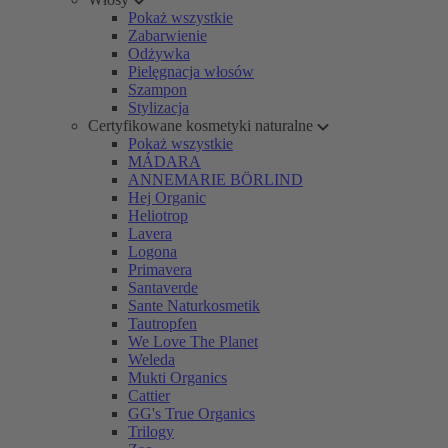
Pokaż wszystkie
Zabarwienie
Odżywka
Pielęgnacja włosów
Szampon
Stylizacja
Certyfikowane kosmetyki naturalne
Pokaż wszystkie
MÁDARA
ANNEMARIE BÖRLIND
Hej Organic
Heliotrop
Lavera
Logona
Primavera
Santaverde
Sante Naturkosmetik
Tautropfen
We Love The Planet
Weleda
Mukti Organics
Cattier
GG's True Organics
Trilogy