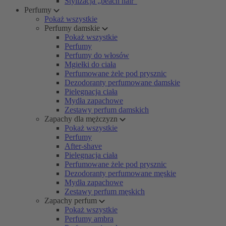
Stylizacja „beach hair”
Perfumy
Pokaż wszystkie
Perfumy damskie
Pokaż wszystkie
Perfumy
Perfumy do włosów
Mgiełki do ciała
Perfumowane żele pod prysznic
Dezodoranty perfumowane damskie
Pielęgnacja ciała
Mydła zapachowe
Zestawy perfum damskich
Zapachy dla mężczyzn
Pokaż wszystkie
Perfumy
After-shave
Pielęgnacja ciała
Perfumowane żele pod prysznic
Dezodoranty perfumowane męskie
Mydła zapachowe
Zestawy perfum męskich
Zapachy perfum
Pokaż wszystkie
Perfumy ambra