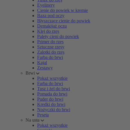
Eyelinery
Cienie do powiek w kremie
Baza pod oczy
Błyszczące cienie do powiek
Demakijaż oczu
Klej do rzęs
Palety cieni do powiek
Primer do rzęs
Sztuczne rzęsy
Zalotki do rzęs
Farba do brwi
Kajal
Zestawy
Brwi
Pokaż wszystkie
Farba do brwi
Tusz i żel do brwi
Pomada do brwi
Puder do brwi
Kredki do brwi
Nożyczki do brwi
Pęseta
Na usta
Pokaż wszystkie