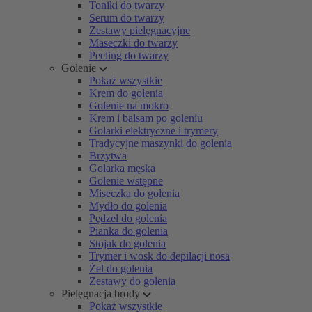
Toniki do twarzy
Serum do twarzy
Zestawy pielęgnacyjne
Maseczki do twarzy
Peeling do twarzy
Golenie
Pokaż wszystkie
Krem do golenia
Golenie na mokro
Krem i balsam po goleniu
Golarki elektryczne i trymery
Tradycyjne maszynki do golenia
Brzytwa
Golarka męska
Golenie wstępne
Miseczka do golenia
Mydło do golenia
Pędzel do golenia
Pianka do golenia
Stojak do golenia
Trymer i wosk do depilacji nosa
Żel do golenia
Zestawy do golenia
Pielęgnacja brody
Pokaż wszystkie