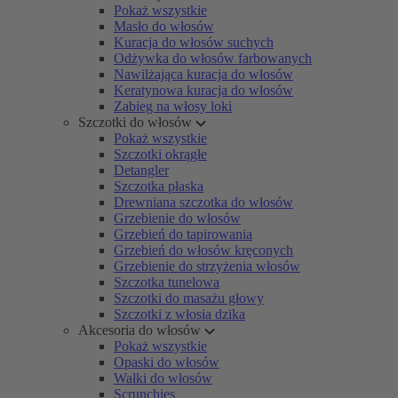
Pokaż wszystkie
Masło do włosów
Kuracja do włosów suchych
Odżywka do włosów farbowanych
Nawilżająca kuracja do włosów
Keratynowa kuracja do włosów
Zabieg na włosy loki
Szczotki do włosów
Pokaż wszystkie
Szczotki okrągłe
Detangler
Szczotka płaska
Drewniana szczotka do włosów
Grzebienie do włosów
Grzebień do tapirowania
Grzebień do włosów kręconych
Grzebienie do strzyżenia włosów
Szczotka tunelowa
Szczotki do masażu głowy
Szczotki z włosia dzika
Akcesoria do włosów
Pokaż wszystkie
Opaski do włosów
Wałki do włosów
Scrunchies