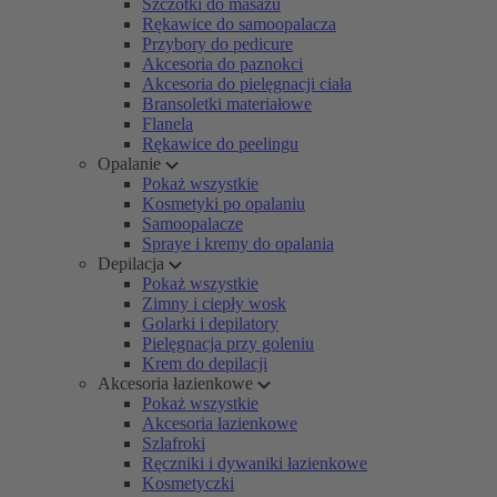
Szczotki do masażu
Rękawice do samoopalacza
Przybory do pedicure
Akcesoria do paznokci
Akcesoria do pielęgnacji ciała
Bransoletki materiałowe
Flanela
Rękawice do peelingu
Opalanie
Pokaż wszystkie
Kosmetyki po opalaniu
Samoopalacze
Spraye i kremy do opalania
Depilacja
Pokaż wszystkie
Zimny i ciepły wosk
Golarki i depilatory
Pielęgnacja przy goleniu
Krem do depilacji
Akcesoria łazienkowe
Pokaż wszystkie
Akcesoria łazienkowe
Szlafroki
Ręczniki i dywaniki łazienkowe
Kosmetyczki