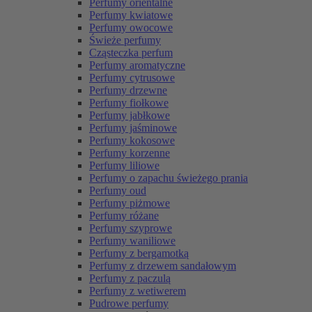
Perfumy orientalne
Perfumy kwiatowe
Perfumy owocowe
Świeże perfumy
Cząsteczka perfum
Perfumy aromatyczne
Perfumy cytrusowe
Perfumy drzewne
Perfumy fiołkowe
Perfumy jabłkowe
Perfumy jaśminowe
Perfumy kokosowe
Perfumy korzenne
Perfumy liliowe
Perfumy o zapachu świeżego prania
Perfumy oud
Perfumy piżmowe
Perfumy różane
Perfumy szyprowe
Perfumy waniliowe
Perfumy z bergamotką
Perfumy z drzewem sandałowym
Perfumy z paczulą
Perfumy z wetiwerem
Pudrowe perfumy