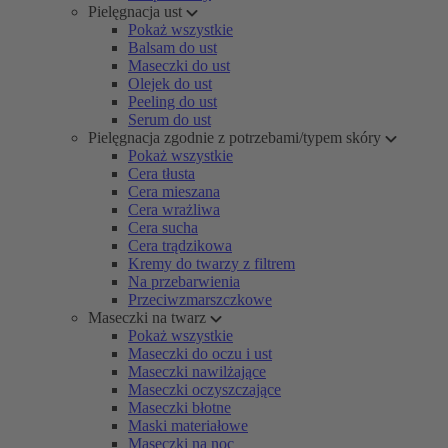
Pielęgnacja ust
Pokaż wszystkie
Balsam do ust
Maseczki do ust
Olejek do ust
Peeling do ust
Serum do ust
Pielęgnacja zgodnie z potrzebami/typem skóry
Pokaż wszystkie
Cera tłusta
Cera mieszana
Cera wrażliwa
Cera sucha
Cera trądzikowa
Kremy do twarzy z filtrem
Na przebarwienia
Przeciwzmarszczkowe
Maseczki na twarz
Pokaż wszystkie
Maseczki do oczu i ust
Maseczki nawilżające
Maseczki oczyszczające
Maseczki błotne
Maski materiałowe
Maseczki na noc