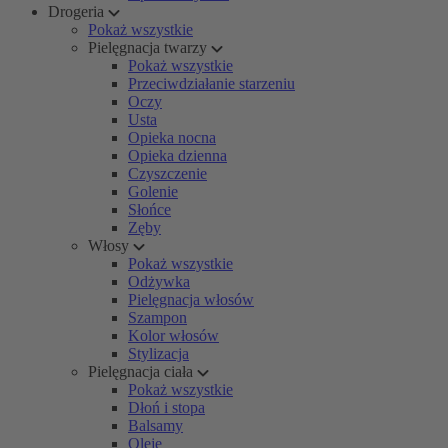
Drogeria
Pokaż wszystkie
Pielęgnacja twarzy
Pokaż wszystkie
Przeciwdziałanie starzeniu
Oczy
Usta
Opieka nocna
Opieka dzienna
Czyszczenie
Golenie
Słońce
Zęby
Włosy
Pokaż wszystkie
Odżywka
Pielęgnacja włosów
Szampon
Kolor włosów
Stylizacja
Pielęgnacja ciała
Pokaż wszystkie
Dłoń i stopa
Balsamy
Oleje