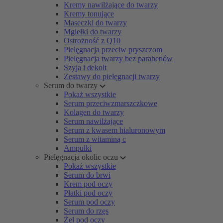
Kremy nawilżające do twarzy
Kremy tonujące
Maseczki do twarzy
Mgiełki do twarzy
Ostrożność z Q10
Pielęgnacja przeciw pryszczom
Pielęgnacja twarzy bez parabenów
Szyja i dekolt
Zestawy do pielęgnacji twarzy
Serum do twarzy
Pokaż wszystkie
Serum przeciwzmarszczkowe
Kolagen do twarzy
Serum nawilżające
Serum z kwasem hialuronowym
Serum z witaminą c
Ampułki
Pielęgnacja okolic oczu
Pokaż wszystkie
Serum do brwi
Krem pod oczy
Płatki pod oczy
Serum pod oczy
Serum do rzęs
Żel pod oczy