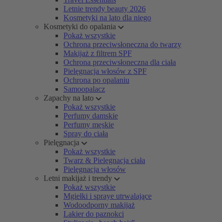
Letnie trendy beauty 2026
Kosmetyki na lato dla niego
Kosmetyki do opalania
Pokaż wszystkie
Ochrona przeciwsłoneczna do twarzy
Makijaż z filtrem SPF
Ochrona przeciwsłoneczna dla ciała
Pielęgnacja włosów z SPF
Ochrona po opalaniu
Samoopalacz
Zapachy na lato
Pokaż wszystkie
Perfumy damskie
Perfumy męskie
Spray do ciała
Pielęgnacja
Pokaż wszystkie
Twarz & Pielęgnacja ciała
Pielęgnacja włosów
Letni makijaż i trendy
Pokaż wszystkie
Mgiełki i spraye utrwalające
Wodoodporny makijaż
Lakier do paznokci