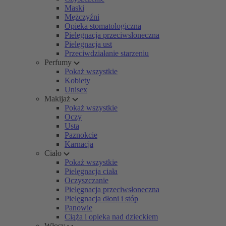
Maski
Mężczyźni
Opieka stomatologiczna
Pielęgnacja przeciwsłoneczna
Pielęgnacja ust
Przeciwdziałanie starzeniu
Perfumy
Pokaż wszystkie
Kobiety
Unisex
Makijaż
Pokaż wszystkie
Oczy
Usta
Paznokcie
Karnacja
Ciało
Pokaż wszystkie
Pielęgnacja ciała
Oczyszczanie
Pielęgnacja przeciwsłoneczna
Pielęgnacja dłoni i stóp
Panowie
Ciąża i opieka nad dzieckiem
Włosy