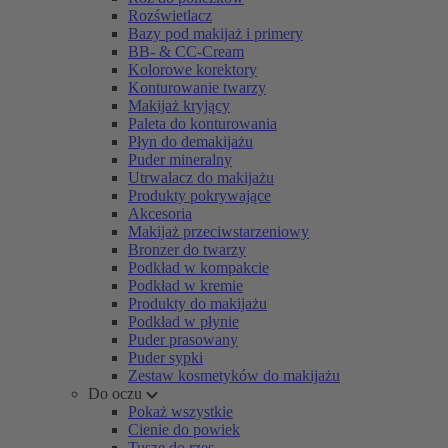
Rozświetlacz
Bazy pod makijaż i primery
BB- & CC-Cream
Kolorowe korektory
Konturowanie twarzy
Makijaż kryjący
Paleta do konturowania
Płyn do demakijażu
Puder mineralny
Utrwalacz do makijażu
Produkty pokrywające
Akcesoria
Makijaż przeciwstarzeniowy
Bronzer do twarzy
Podkład w kompakcie
Podkład w kremie
Produkty do makijażu
Podkład w płynie
Puder prasowany
Puder sypki
Zestaw kosmetyków do makijażu
Do oczu
Pokaż wszystkie
Cienie do powiek
Tusze do rzęs