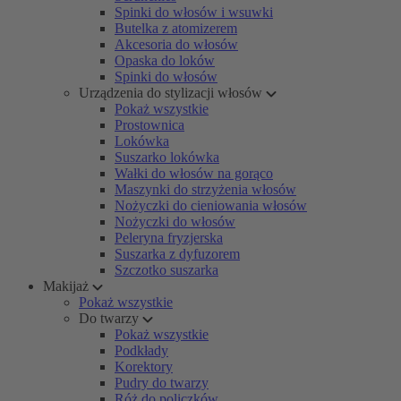
Spinki do włosów i wsuwki
Butelka z atomizerem
Akcesoria do włosów
Opaska do loków
Spinki do włosów
Urządzenia do stylizacji włosów
Pokaż wszystkie
Prostownica
Lokówka
Suszarko lokówka
Wałki do włosów na gorąco
Maszynki do strzyżenia włosów
Nożyczki do cieniowania włosów
Nożyczki do włosów
Peleryna fryzjerska
Suszarka z dyfuzorem
Szczotko suszarka
Makijaż
Pokaż wszystkie
Do twarzy
Pokaż wszystkie
Podkłady
Korektory
Pudry do twarzy
Róż do policzków