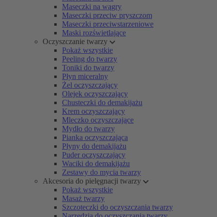
Maseczki na wągry
Maseczki przeciw pryszczom
Maseczki przeciwstarzeniowe
Maski rozświetlające
Oczyszczanie twarzy
Pokaż wszystkie
Peeling do twarzy
Toniki do twarzy
Płyn miceralny
Żel oczyszczający
Olejek oczyszczający
Chusteczki do demakijażu
Krem oczyszczający
Mleczko oczyszczające
Mydło do twarzy
Pianka oczyszczająca
Płyny do demakijażu
Puder oczyszczający
Waciki do demakijażu
Zestawy do mycia twarzy
Akcesoria do pielęgnacji twarzy
Pokaż wszystkie
Masaż twarzy
Szczoteczki do oczyszczania twarzy
Narzędzia do oczyszczania twarzy