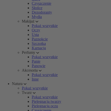
Czyszczenie
Słońce
Dezodoranty
Mydła
Makijaż
Pokaż wszystkie
Oczy
Usta
Paznokcie
Szczotka
Karnacja
Perfumy
Pokaż wszystkie
Panie
Panowie
Akcesoria
Pokaż wszystkie
Inne
Natura
Pokaż wszystkie
Twarz
Pokaż wszystkie
Pielęgnacja twarzy
Pielęgnacja oczu
Czyszczenie