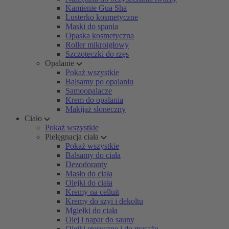
Kamienie Gua Sha
Lusterko kosmetyczne
Maski do spania
Opaska kosmetyczna
Roller mikroigłowy
Szczoteczki do rzęs
Opalanie
Pokaż wszystkie
Balsamy po opalaniu
Samoopalacze
Krem do opalania
Makijaż słoneczny
Ciało
Pokaż wszystkie
Pielęgnacja ciała
Pokaż wszystkie
Balsamy do ciała
Dezodoranty
Masło do ciała
Olejki do ciała
Kremy na celluit
Kremy do szyi i dekoltu
Mgiełki do ciała
Olej i napar do sauny
Olejki eteryczne i do masażu