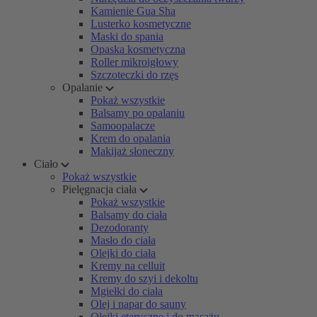
Kamienie Gua Sha
Lusterko kosmetyczne
Maski do spania
Opaska kosmetyczna
Roller mikroigłowy
Szczoteczki do rzęs
Opalanie
Pokaż wszystkie
Balsamy po opalaniu
Samoopalacze
Krem do opalania
Makijaż słoneczny
Ciało
Pokaż wszystkie
Pielęgnacja ciała
Pokaż wszystkie
Balsamy do ciała
Dezodoranty
Masło do ciała
Olejki do ciała
Kremy na celluit
Kremy do szyi i dekoltu
Mgiełki do ciała
Olej i napar do sauny
Olejki eteryczne i do masażu