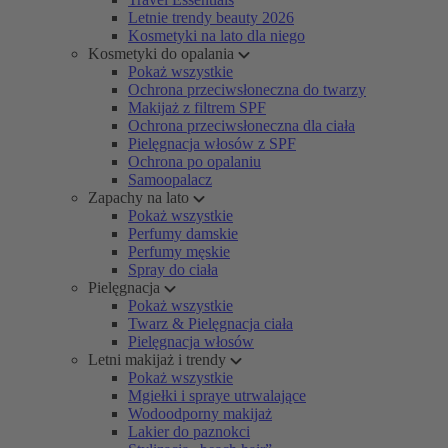
Letnie trendy beauty 2026
Kosmetyki na lato dla niego
Kosmetyki do opalania
Pokaż wszystkie
Ochrona przeciwsłoneczna do twarzy
Makijaż z filtrem SPF
Ochrona przeciwsłoneczna dla ciała
Pielęgnacja włosów z SPF
Ochrona po opalaniu
Samoopalacz
Zapachy na lato
Pokaż wszystkie
Perfumy damskie
Perfumy męskie
Spray do ciała
Pielęgnacja
Pokaż wszystkie
Twarz & Pielęgnacja ciała
Pielęgnacja włosów
Letni makijaż i trendy
Pokaż wszystkie
Mgiełki i spraye utrwalające
Wodoodporny makijaż
Lakier do paznokci