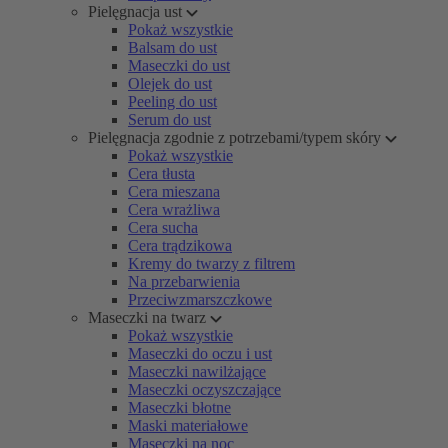
Pielęgnacja ust
Pokaż wszystkie
Balsam do ust
Maseczki do ust
Olejek do ust
Peeling do ust
Serum do ust
Pielęgnacja zgodnie z potrzebami/typem skóry
Pokaż wszystkie
Cera tłusta
Cera mieszana
Cera wrażliwa
Cera sucha
Cera trądzikowa
Kremy do twarzy z filtrem
Na przebarwienia
Przeciwzmarszczkowe
Maseczki na twarz
Pokaż wszystkie
Maseczki do oczu i ust
Maseczki nawilżające
Maseczki oczyszczające
Maseczki błotne
Maski materiałowe
Maseczki na noc