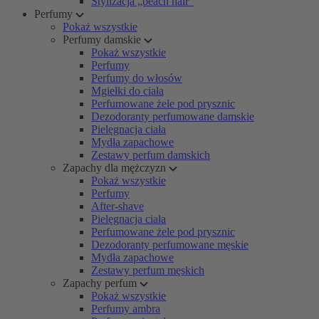
Stylizacja „beach hair”
Perfumy
Pokaż wszystkie
Perfumy damskie
Pokaż wszystkie
Perfumy
Perfumy do włosów
Mgiełki do ciała
Perfumowane żele pod prysznic
Dezodoranty perfumowane damskie
Pielęgnacja ciała
Mydła zapachowe
Zestawy perfum damskich
Zapachy dla mężczyzn
Pokaż wszystkie
Perfumy
After-shave
Pielęgnacja ciała
Perfumowane żele pod prysznic
Dezodoranty perfumowane męskie
Mydła zapachowe
Zestawy perfum męskich
Zapachy perfum
Pokaż wszystkie
Perfumy ambra