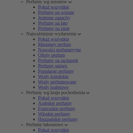
Perfumy wg sezonów
Pokaż wszystkie
Perfumy na wiosnę
Jesienne zapachy
Perfumy na lato
Perfumy na zimę
Najważniejsze wydarzenia
Pokaż wszystkie
Miniatury perfum
Nowości perfumeryjne
Oferty perfum
Perfumy na rachunek
Perfumy unisex
Popularne perfumy
Wody kolońskie
Wody perfumowane
Wody toaletowe
Perfumy wg kraju pochodzenia
Pokaż wszystkie
Arabskie perfumy
Francuskie perfumy
Włoskie perfumy
Hiszpańskie perfumy
Perfumy luksusowe
Pokaż wszystkie