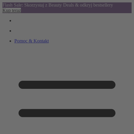
Flash Sale: Skorzystaj z Beauty Deals & odkryj bestsellery
Kup teraz
Pomoc & Kontakt