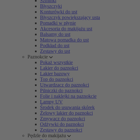
Szminki
Błyszczyki
Konturówki do ust
Błyszczyk powiększający usta
Pomadki w płynie
Akcesoria do makijażu ust
Balsamy do ust
Matowa pomadka do ust
Podkład do ust
Zestawy do ust
Paznokcie
Pokaż wszystkie
Lakier do paznokci
Lakier bazowy
Top do paznokci
Utwardzacz do paznokci
Pilniczki do paznokci
Folie i naklejki na paznokcie
Lampy UV
Środek do usuwania skórek
Żelowy lakier do paznokci
Zmywacz do paznokci
Odżywki do paznokci
Zestawy do paznokci
Pędzle do makijażu