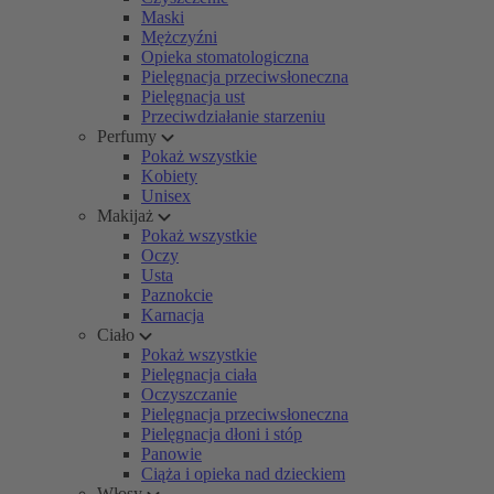
Maski
Mężczyźni
Opieka stomatologiczna
Pielęgnacja przeciwsłoneczna
Pielęgnacja ust
Przeciwdziałanie starzeniu
Perfumy
Pokaż wszystkie
Kobiety
Unisex
Makijaż
Pokaż wszystkie
Oczy
Usta
Paznokcie
Karnacja
Ciało
Pokaż wszystkie
Pielęgnacja ciała
Oczyszczanie
Pielęgnacja przeciwsłoneczna
Pielęgnacja dłoni i stóp
Panowie
Ciąża i opieka nad dzieckiem
Włosy