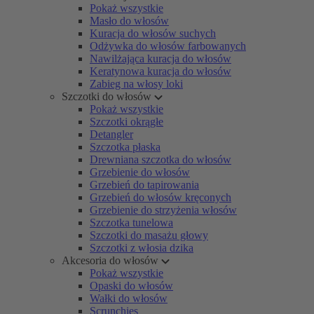
Pokaż wszystkie
Masło do włosów
Kuracja do włosów suchych
Odżywka do włosów farbowanych
Nawilżająca kuracja do włosów
Keratynowa kuracja do włosów
Zabieg na włosy loki
Szczotki do włosów
Pokaż wszystkie
Szczotki okrągłe
Detangler
Szczotka płaska
Drewniana szczotka do włosów
Grzebienie do włosów
Grzebień do tapirowania
Grzebień do włosów kręconych
Grzebienie do strzyżenia włosów
Szczotka tunelowa
Szczotki do masażu głowy
Szczotki z włosia dzika
Akcesoria do włosów
Pokaż wszystkie
Opaski do włosów
Wałki do włosów
Scrunchies