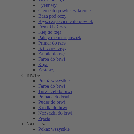
Eyelinery
Cienie do powiek w kremie
Baza pod oczy
Błyszczące cienie do powiek
Demakijaż oczu
Klej do rzęs
Palety cieni do powiek
Primer do rzęs
Sztuczne rzęsy
Zalotki do rzęs
Farba do brwi
Kajal
Zestawy
Brwi
Pokaż wszystkie
Farba do brwi
Tusz i żel do brwi
Pomada do brwi
Puder do brwi
Kredki do brwi
Nożyczki do brwi
Pęseta
Na usta
Pokaż wszystkie