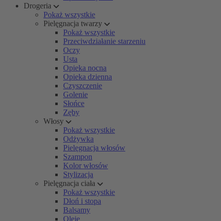
Drogeria
Pokaż wszystkie
Pielęgnacja twarzy
Pokaż wszystkie
Przeciwdziałanie starzeniu
Oczy
Usta
Opieka nocna
Opieka dzienna
Czyszczenie
Golenie
Słońce
Zęby
Włosy
Pokaż wszystkie
Odżywka
Pielęgnacja włosów
Szampon
Kolor włosów
Stylizacja
Pielęgnacja ciała
Pokaż wszystkie
Dłoń i stopa
Balsamy
Oleje