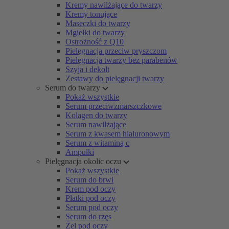
Kremy nawilżające do twarzy
Kremy tonujące
Maseczki do twarzy
Mgiełki do twarzy
Ostrożność z Q10
Pielęgnacja przeciw pryszczom
Pielęgnacja twarzy bez parabenów
Szyja i dekolt
Zestawy do pielęgnacji twarzy
Serum do twarzy
Pokaż wszystkie
Serum przeciwzmarszczkowe
Kolagen do twarzy
Serum nawilżające
Serum z kwasem hialuronowym
Serum z witaminą c
Ampułki
Pielęgnacja okolic oczu
Pokaż wszystkie
Serum do brwi
Krem pod oczy
Płatki pod oczy
Serum pod oczy
Serum do rzęs
Żel pod oczy