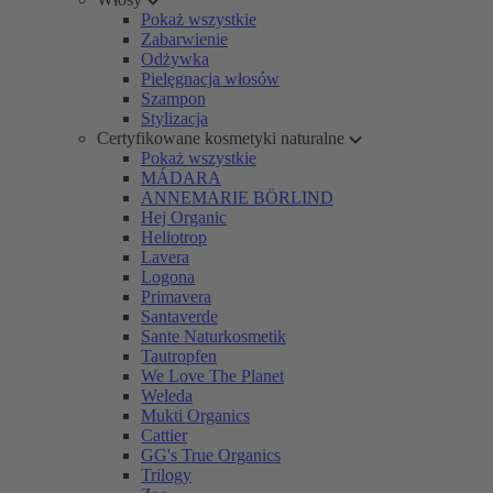
Pokaż wszystkie
Zabarwienie
Odżywka
Pielęgnacja włosów
Szampon
Stylizacja
Certyfikowane kosmetyki naturalne
Pokaż wszystkie
MÁDARA
ANNEMARIE BÖRLIND
Hej Organic
Heliotrop
Lavera
Logona
Primavera
Santaverde
Sante Naturkosmetik
Tautropfen
We Love The Planet
Weleda
Mukti Organics
Cattier
GG's True Organics
Trilogy