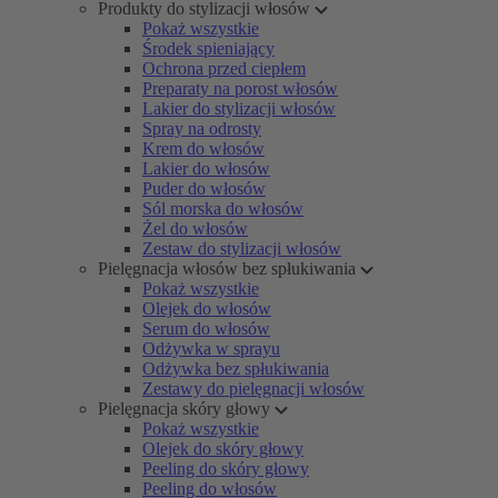
Produkty do stylizacji włosów
Pokaż wszystkie
Środek spieniający
Ochrona przed ciepłem
Preparaty na porost włosów
Lakier do stylizacji włosów
Spray na odrosty
Krem do włosów
Lakier do włosów
Puder do włosów
Sól morska do włosów
Żel do włosów
Zestaw do stylizacji włosów
Pielęgnacja włosów bez spłukiwania
Pokaż wszystkie
Olejek do włosów
Serum do włosów
Odżywka w sprayu
Odżywka bez spłukiwania
Zestawy do pielęgnacji włosów
Pielęgnacja skóry głowy
Pokaż wszystkie
Olejek do skóry głowy
Peeling do skóry głowy
Peeling do włosów