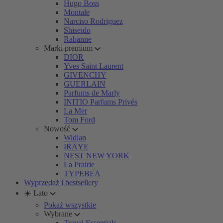
Hugo Boss
Montale
Narciso Rodriguez
Shiseido
Rabanne
Marki premium
DIOR
Yves Saint Laurent
GIVENCHY
GUERLAIN
Parfums de Marly
INITIO Parfums Privés
La Mer
Tom Ford
Nowość
Widian
IRÄYE
NEST NEW YORK
La Prairie
TYPEBEA
Wyprzedaż i bestsellery
☀️ Lato
Pokaż wszystkie
Wybrane
Travel Essentials