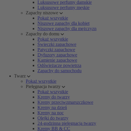
Luksusowe perfumy damskie
Luksusowe perfumy męskie
Zapachy niszowe
Pokaż wszystkie
Niszowe zapachy dla kobiet
Niszowe zapachy dla mężczyzn
Zapachy do domu
Pokaż wszystkie
Świeczki zapachowe
Patyczki zapachowe
Dyfuzory zapachowe
Kamienie zapachowe
Odświeżacze powietrza
Zapachy do samochodu
Twarz
Pokaż wszystkie
Pielęgnacja twarzy
Pokaż wszystkie
Kremy do twarzy
Kremy przeciwzmarszczkowe
Kremy na dzień
Kremy na noc
Olejki do twarzy
24-godzinna pielęgnacja twarzy
Kremy BB & CC