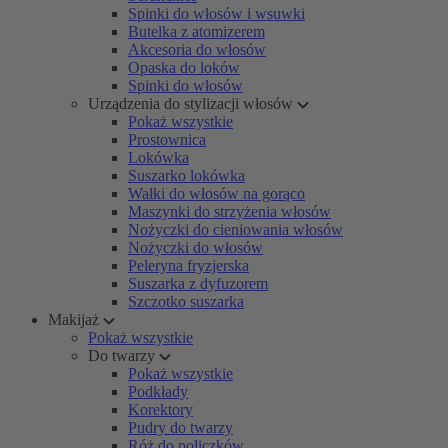
Spinki do włosów i wsuwki
Butelka z atomizerem
Akcesoria do włosów
Opaska do loków
Spinki do włosów
Urządzenia do stylizacji włosów
Pokaż wszystkie
Prostownica
Lokówka
Suszarko lokówka
Wałki do włosów na gorąco
Maszynki do strzyżenia włosów
Nożyczki do cieniowania włosów
Nożyczki do włosów
Peleryna fryzjerska
Suszarka z dyfuzorem
Szczotko suszarka
Makijaż
Pokaż wszystkie
Do twarzy
Pokaż wszystkie
Podkłady
Korektory
Pudry do twarzy
Róż do policzków