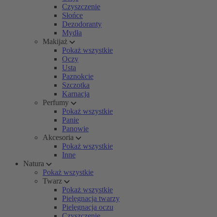
Czyszczenie
Słońce
Dezodoranty
Mydła
Makijaż
Pokaż wszystkie
Oczy
Usta
Paznokcie
Szczotka
Karnacja
Perfumy
Pokaż wszystkie
Panie
Panowie
Akcesoria
Pokaż wszystkie
Inne
Natura
Pokaż wszystkie
Twarz
Pokaż wszystkie
Pielęgnacja twarzy
Pielęgnacja oczu
Czyszczenie