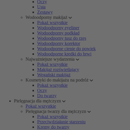
Oczy
Usta
Zestawy
Wodoodporny makijaż
Pokaż wszystkie
Wodoodporny eyeliner
Wodoodporny podkład
Wodoodporny tusz do rzęs
Wodoodporny korektor
Wodoodporne cienie do powiek
Wodoodporne kredki do brwi
Najważniejsze wydarzenia
Pokaż wszystkie
Makijaż rozświetlający
Wegański makijaż
Kosmetyki do makijażu na podróż
Pokaż wszystkie
Oczy
Do twarzy
Pielęgnacja dla mężczyzn
Pokaż wszystkie
Pielęgnacja twarzy dla mężczyzn
Pokaż wszystkie
Przeciwdziałanie starzeniu
Kremy do twarzy