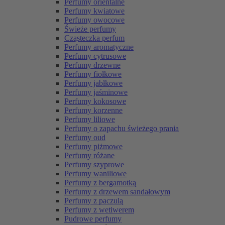
Perfumy orientalne
Perfumy kwiatowe
Perfumy owocowe
Świeże perfumy
Cząsteczka perfum
Perfumy aromatyczne
Perfumy cytrusowe
Perfumy drzewne
Perfumy fiołkowe
Perfumy jabłkowe
Perfumy jaśminowe
Perfumy kokosowe
Perfumy korzenne
Perfumy liliowe
Perfumy o zapachu świeżego prania
Perfumy oud
Perfumy piżmowe
Perfumy różane
Perfumy szyprowe
Perfumy waniliowe
Perfumy z bergamotką
Perfumy z drzewem sandałowym
Perfumy z paczulą
Perfumy z wetiwerem
Pudrowe perfumy