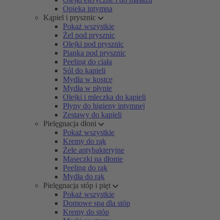
Opieka intymna
Kąpiel i prysznic
Pokaż wszystkie
Żel pod prysznic
Olejki pod prysznic
Pianka pod prysznic
Peeling do ciała
Sól do kąpieli
Mydła w kostce
Mydła w płynie
Olejki i mleczka do kąpieli
Płyny do higieny intymnej
Zestawy do kąpieli
Pielęgnacja dłoni
Pokaż wszystkie
Kremy do rąk
Żele antybakteryjne
Maseczki na dłonie
Peeling do rąk
Mydła do rąk
Pielęgnacja stóp i pięt
Pokaż wszystkie
Domowe spa dla stóp
Kremy do stóp