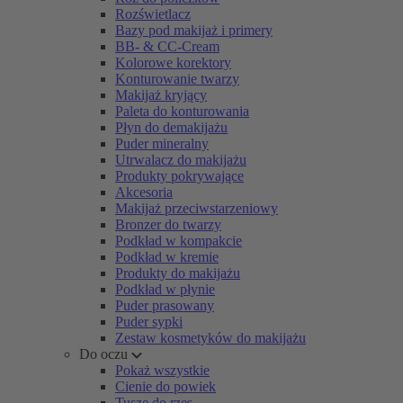
Rozświetlacz
Bazy pod makijaż i primery
BB- & CC-Cream
Kolorowe korektory
Konturowanie twarzy
Makijaż kryjący
Paleta do konturowania
Płyn do demakijażu
Puder mineralny
Utrwalacz do makijażu
Produkty pokrywające
Akcesoria
Makijaż przeciwstarzeniowy
Bronzer do twarzy
Podkład w kompakcie
Podkład w kremie
Produkty do makijażu
Podkład w płynie
Puder prasowany
Puder sypki
Zestaw kosmetyków do makijażu
Do oczu
Pokaż wszystkie
Cienie do powiek
Tusze do rzęs