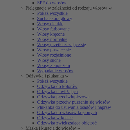
SPF do włosów
Pielęgnacja w zależności od rodzaju włosów
Pokaż wszystkie
Sucha skóra głowy
Włosy cienkie
Włosy farbowane
Włosy kręcone
Włosy normalne
Włosy przetłuszczające się
Włosy puszące się
Włosy rozjaśnione
Włosy suche
Włosy z łupieżem
Wypadanie włosów
Odżywka i płukanka
Pokaż wszystkie
Odżywka do kolorów
Odżywka nawilżająca
Odżywka przeciwłupieżowa
Odżywka przeciw puszeniu się włosów
Płukanka do usuwania osadów i napraw
Odżywka do włosów kręconych
Odżywka w kostce
Odżywka zwiększająca objętość
Maska i kuracja do włosów