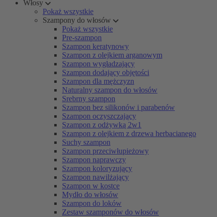
Włosy
Pokaż wszystkie
Szampony do włosów
Pokaż wszystkie
Pre-szampon
Szampon keratynowy
Szampon z olejkiem arganowym
Szampon wygładzający
Szampon dodający objętości
Szampon dla mężczyzn
Naturalny szampon do włosów
Srebrny szampon
Szampon bez silikonów i parabenów
Szampon oczyszczający
Szampon z odżywką 2w1
Szampon z olejkiem z drzewa herbacianego
Suchy szampon
Szampon przeciwłupieżowy
Szampon naprawczy
Szampon koloryzujący
Szampon nawilżający
Szampon w kostce
Mydło do włosów
Szampon do loków
Zestaw szamponów do włosów