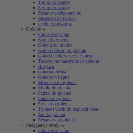
Toniki do twarzy
Serum do twarzy
Zestawy pielęgnacyjne
Maseczki do twarzy
Peeling do twarzy
Golenie
Pokaż wszystkie
Krem do golenia
Golenie na mokro
Krem i balsam po goleniu
Golarki elektryczne i trymery
Tradycyjne maszynki do golenia
Brzytwa
Golarka męska
Golenie wstępne
Miseczka do golenia
Mydło do golenia
Pędzel do golenia
Pianka do golenia
Stojak do golenia
Trymer i wosk do depilacji nosa
Żel do golenia
Zestawy do golenia
Pielęgnacja brody
Pokaż wszystkie