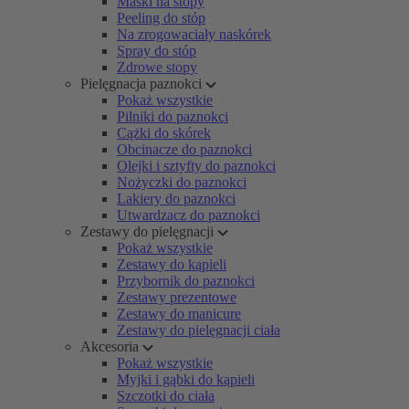
Maski na stopy
Peeling do stóp
Na zrogowaciały naskórek
Spray do stóp
Zdrowe stopy
Pielęgnacja paznokci
Pokaż wszystkie
Pilniki do paznokci
Cążki do skórek
Obcinacze do paznokci
Olejki i sztyfty do paznokci
Nożyczki do paznokci
Lakiery do paznokci
Utwardzacz do paznokci
Zestawy do pielęgnacji
Pokaż wszystkie
Zestawy do kąpieli
Przybornik do paznokci
Zestawy prezentowe
Zestawy do manicure
Zestawy do pielęgnacji ciała
Akcesoria
Pokaż wszystkie
Myjki i gąbki do kąpieli
Szczotki do ciała