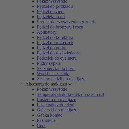
Pokaż wszystkie
Pędzel do podkładu
Pędzel do cieni
Pędzelek do ust
Środek do czyszczenia szczotek
Pędzel do bronzera i różu
Aplikatory
Pędzel do korektora
Pędzel do maseczek
Pędzel do pudru
Pędzel do rozświetlacza
Pędzelek do eyelinera
Pudry sypkie
Szczoteczka do brwi
Worki na szczotki
Zestaw pędzli do makijażu
Akcesoria do makijażu
Pokaż wszystkie
Temperówka do kredek do oczu i ust
Lusterko do makijażu
Puste palety do cieni
Gąbeczki do makijażu
Gąbka konjac
Paznokcie
Cera