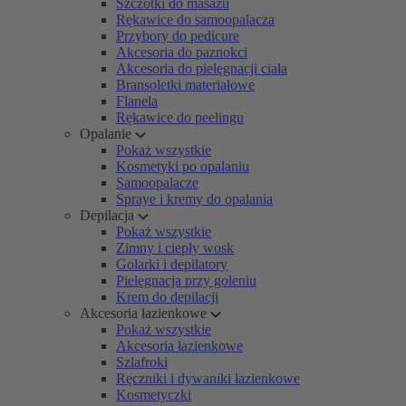
Szczotki do masażu
Rękawice do samoopalacza
Przybory do pedicure
Akcesoria do paznokci
Akcesoria do pielęgnacji ciała
Bransoletki materiałowe
Flanela
Rękawice do peelingu
Opalanie
Pokaż wszystkie
Kosmetyki po opalaniu
Samoopalacze
Spraye i kremy do opalania
Depilacja
Pokaż wszystkie
Zimny i ciepły wosk
Golarki i depilatory
Pielęgnacja przy goleniu
Krem do depilacji
Akcesoria łazienkowe
Pokaż wszystkie
Akcesoria łazienkowe
Szlafroki
Ręczniki i dywaniki łazienkowe
Kosmetyczki