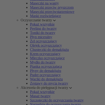
Maseczki na wągry
Maseczki przeciw pryszczom
Maseczki przeciwstarzeniowe
Maski rozświetlające
Oczyszczanie twarzy
Pokaż wszystkie
Peeling do twarzy
Toniki do twarzy
Płyn miceralny
Żel oczyszczający
Olejek oczyszczający
Chusteczki do demakijażu
Krem oczyszczający
Mleczko oczyszczające
Mydło do twarzy
Pianka oczyszczająca
Płyny do demakijażu
Puder oczyszczający
Waciki do demakijażu
Zestawy do mycia twarzy
Akcesoria do pielęgnacji twarzy
Pokaż wszystkie
Masaż twarzy
Szczoteczki do oczyszczania twarzy
Narzędzia do oczyszczania twarzy