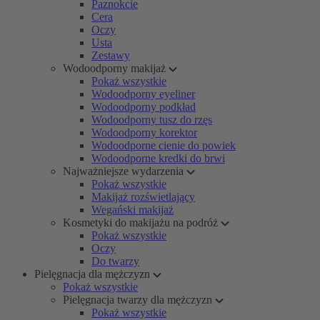
Paznokcie
Cera
Oczy
Usta
Zestawy
Wodoodporny makijaż
Pokaż wszystkie
Wodoodporny eyeliner
Wodoodporny podkład
Wodoodporny tusz do rzęs
Wodoodporny korektor
Wodoodporne cienie do powiek
Wodoodporne kredki do brwi
Najważniejsze wydarzenia
Pokaż wszystkie
Makijaż rozświetlający
Wegański makijaż
Kosmetyki do makijażu na podróż
Pokaż wszystkie
Oczy
Do twarzy
Pielęgnacja dla mężczyzn
Pokaż wszystkie
Pielęgnacja twarzy dla mężczyzn
Pokaż wszystkie