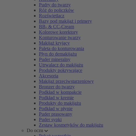
Pudry do twarzy
Róż do policzków
Rozświetlacz
Bazy pod makijaż i primery
BB- & CC-Cream
Kolorowe korektory
Konturowanie twarzy
Makijaż kryjący
Paleta do konturowania
Płyn do demakijażu
Puder mineralny
Utrwalacz do makijażu
Produkty pokrywające
Akcesoria
Makijaż przeciwstarzeniowy
Bronzer do twarzy
Podkład w kompakcie
Podkład w kremie
Produkty do makijażu
Podkład w płynie
Puder prasowany
Puder sypki
Zestaw kosmetyków do makijażu
Do oczu
Pokaż wszystkie