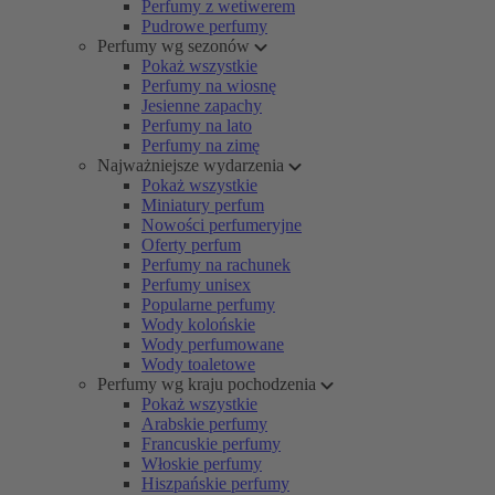
Perfumy z wetiwerem
Pudrowe perfumy
Perfumy wg sezonów
Pokaż wszystkie
Perfumy na wiosnę
Jesienne zapachy
Perfumy na lato
Perfumy na zimę
Najważniejsze wydarzenia
Pokaż wszystkie
Miniatury perfum
Nowości perfumeryjne
Oferty perfum
Perfumy na rachunek
Perfumy unisex
Popularne perfumy
Wody kolońskie
Wody perfumowane
Wody toaletowe
Perfumy wg kraju pochodzenia
Pokaż wszystkie
Arabskie perfumy
Francuskie perfumy
Włoskie perfumy
Hiszpańskie perfumy