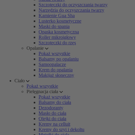
Szczoteczki do oczyszczania twarzy
Narzędzia do oczyszczania twarzy
Kamienie Gua Sha
Lusterko kosmetyczne
Maski do spania
Opaska kosmetyczna
Roller mikroigłowy
Szczoteczki do rzęs
Opalanie
Pokaż wszystkie
Balsamy po opalaniu
Samoopalacze
Krem do opalania
Makijaż słoneczny
Ciało
Pokaż wszystkie
Pielęgnacja ciała
Pokaż wszystkie
Balsamy do ciała
Dezodoranty
Masło do ciała
Olejki do ciała
Kremy na celluit
Kremy do szyi i dekoltu
Mgiełki do ciała