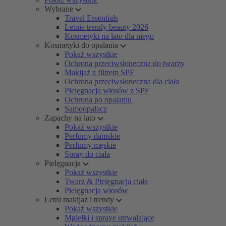
Wybrane
Travel Essentials
Letnie trendy beauty 2026
Kosmetyki na lato dla niego
Kosmetyki do opalania
Pokaż wszystkie
Ochrona przeciwsłoneczna do twarzy
Makijaż z filtrem SPF
Ochrona przeciwsłoneczna dla ciała
Pielęgnacja włosów z SPF
Ochrona po opalaniu
Samoopalacz
Zapachy na lato
Pokaż wszystkie
Perfumy damskie
Perfumy męskie
Spray do ciała
Pielęgnacja
Pokaż wszystkie
Twarz & Pielęgnacja ciała
Pielęgnacja włosów
Letni makijaż i trendy
Pokaż wszystkie
Mgiełki i spraye utrwalające