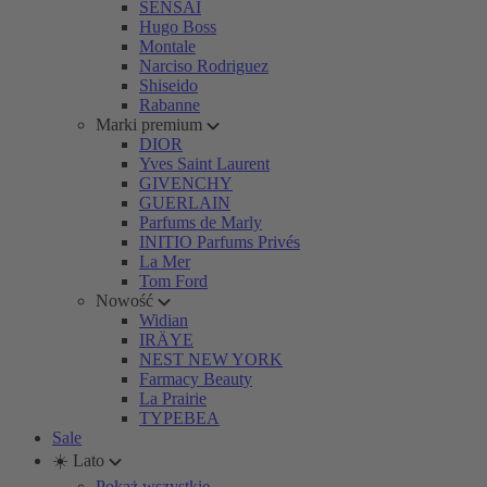
SENSAI
Hugo Boss
Montale
Narciso Rodriguez
Shiseido
Rabanne
Marki premium
DIOR
Yves Saint Laurent
GIVENCHY
GUERLAIN
Parfums de Marly
INITIO Parfums Privés
La Mer
Tom Ford
Nowość
Widian
IRÄYE
NEST NEW YORK
Farmacy Beauty
La Prairie
TYPEBEA
Sale
☀️ Lato
Pokaż wszystkie