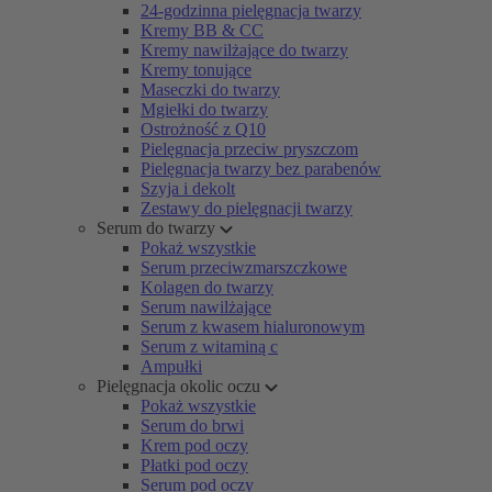
24-godzinna pielęgnacja twarzy
Kremy BB & CC
Kremy nawilżające do twarzy
Kremy tonujące
Maseczki do twarzy
Mgiełki do twarzy
Ostrożność z Q10
Pielęgnacja przeciw pryszczom
Pielęgnacja twarzy bez parabenów
Szyja i dekolt
Zestawy do pielęgnacji twarzy
Serum do twarzy
Pokaż wszystkie
Serum przeciwzmarszczkowe
Kolagen do twarzy
Serum nawilżające
Serum z kwasem hialuronowym
Serum z witaminą c
Ampułki
Pielęgnacja okolic oczu
Pokaż wszystkie
Serum do brwi
Krem pod oczy
Płatki pod oczy
Serum pod oczy