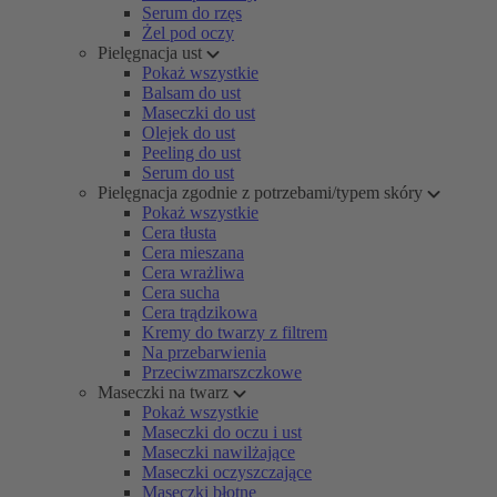
Serum do rzęs
Żel pod oczy
Pielęgnacja ust
Pokaż wszystkie
Balsam do ust
Maseczki do ust
Olejek do ust
Peeling do ust
Serum do ust
Pielęgnacja zgodnie z potrzebami/typem skóry
Pokaż wszystkie
Cera tłusta
Cera mieszana
Cera wrażliwa
Cera sucha
Cera trądzikowa
Kremy do twarzy z filtrem
Na przebarwienia
Przeciwzmarszczkowe
Maseczki na twarz
Pokaż wszystkie
Maseczki do oczu i ust
Maseczki nawilżające
Maseczki oczyszczające
Maseczki błotne