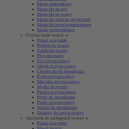
Maski materiałowe
Maseczki na noc
Maseczki na wągry
Maseczki przeciw pryszczom
Maseczki przeciwstarzeniowe
Maski rozświetlające
Oczyszczanie twarzy
Pokaż wszystkie
Peeling do twarzy
Toniki do twarzy
Płyn miceralny
Żel oczyszczający
Olejek oczyszczający
Chusteczki do demakijażu
Krem oczyszczający
Mleczko oczyszczające
Mydło do twarzy
Pianka oczyszczająca
Płyny do demakijażu
Puder oczyszczający
Waciki do demakijażu
Zestawy do mycia twarzy
Akcesoria do pielęgnacji twarzy
Pokaż wszystkie
Masaż twarzy