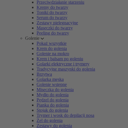
Przeciwdziałanie starzeniu
Kremy do twarzy
Toniki do twarzy
Serum do twarzy
Zestawy pielęgnacyjne
Maseczki do twarzy
Peeling do twarzy
Golenie
Pokaż wszystkie
Krem do golenia
Golenie na mokro
Krem i balsam po goleniu
Golarki elektryczne i trymery
Tradycyjne maszynki do golenia
Brzytwa
Golarka męska
Golenie wstępne
Miseczka do golenia
Mydło do golenia
Pędzel do golenia
Pianka do golenia
Stojak do golenia
Trymer i wosk do depilacji nosa
Żel do golenia
Zestawy do golenia