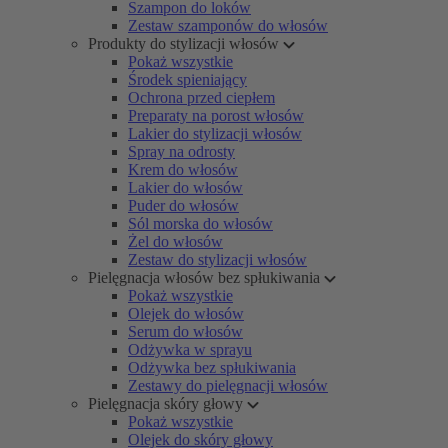
Szampon do loków
Zestaw szamponów do włosów
Produkty do stylizacji włosów
Pokaż wszystkie
Środek spieniający
Ochrona przed ciepłem
Preparaty na porost włosów
Lakier do stylizacji włosów
Spray na odrosty
Krem do włosów
Lakier do włosów
Puder do włosów
Sól morska do włosów
Żel do włosów
Zestaw do stylizacji włosów
Pielęgnacja włosów bez spłukiwania
Pokaż wszystkie
Olejek do włosów
Serum do włosów
Odżywka w sprayu
Odżywka bez spłukiwania
Zestawy do pielęgnacji włosów
Pielęgnacja skóry głowy
Pokaż wszystkie
Olejek do skóry głowy