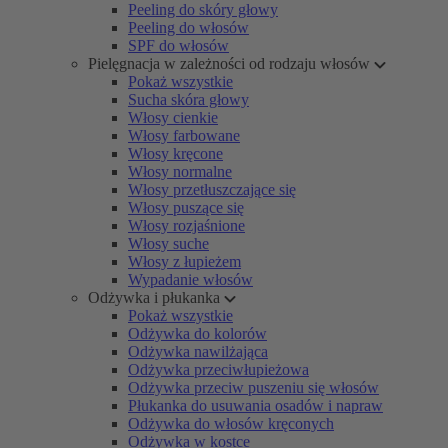
Peeling do skóry głowy
Peeling do włosów
SPF do włosów
Pielęgnacja w zależności od rodzaju włosów
Pokaż wszystkie
Sucha skóra głowy
Włosy cienkie
Włosy farbowane
Włosy kręcone
Włosy normalne
Włosy przetłuszczające się
Włosy puszące się
Włosy rozjaśnione
Włosy suche
Włosy z łupieżem
Wypadanie włosów
Odżywka i płukanka
Pokaż wszystkie
Odżywka do kolorów
Odżywka nawilżająca
Odżywka przeciwłupieżowa
Odżywka przeciw puszeniu się włosów
Płukanka do usuwania osadów i napraw
Odżywka do włosów kręconych
Odżywka w kostce