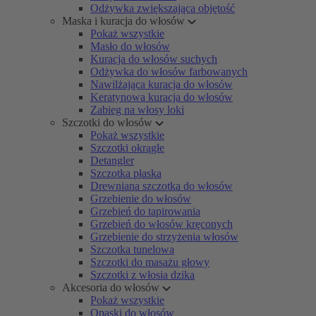
Odżywka zwiększająca objętość
Maska i kuracja do włosów
Pokaż wszystkie
Masło do włosów
Kuracja do włosów suchych
Odżywka do włosów farbowanych
Nawilżająca kuracja do włosów
Keratynowa kuracja do włosów
Zabieg na włosy loki
Szczotki do włosów
Pokaż wszystkie
Szczotki okrągłe
Detangler
Szczotka płaska
Drewniana szczotka do włosów
Grzebienie do włosów
Grzebień do tapirowania
Grzebień do włosów kręconych
Grzebienie do strzyżenia włosów
Szczotka tunelowa
Szczotki do masażu głowy
Szczotki z włosia dzika
Akcesoria do włosów
Pokaż wszystkie
Opaski do włosów