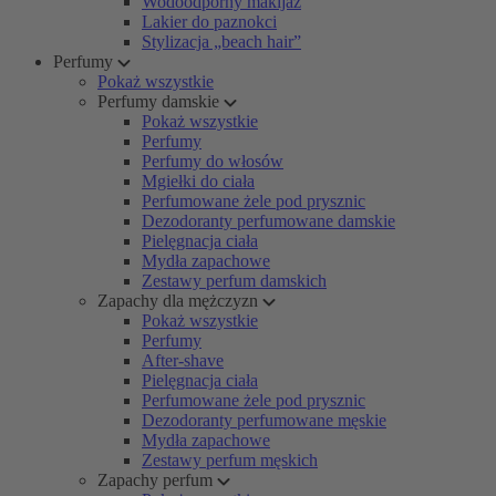
Wodoodporny makijaż
Lakier do paznokci
Stylizacja „beach hair”
Perfumy
Pokaż wszystkie
Perfumy damskie
Pokaż wszystkie
Perfumy
Perfumy do włosów
Mgiełki do ciała
Perfumowane żele pod prysznic
Dezodoranty perfumowane damskie
Pielęgnacja ciała
Mydła zapachowe
Zestawy perfum damskich
Zapachy dla mężczyzn
Pokaż wszystkie
Perfumy
After-shave
Pielęgnacja ciała
Perfumowane żele pod prysznic
Dezodoranty perfumowane męskie
Mydła zapachowe
Zestawy perfum męskich
Zapachy perfum