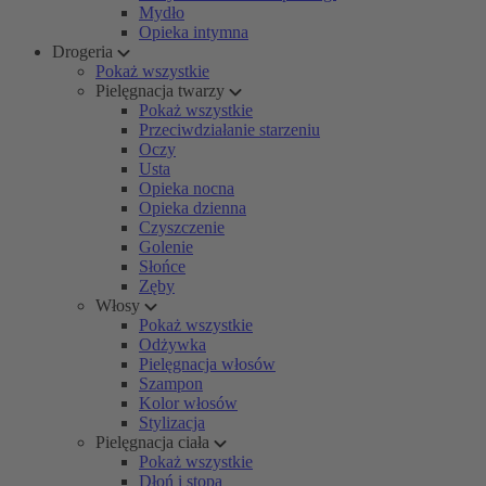
Mydło
Opieka intymna
Drogeria
Pokaż wszystkie
Pielęgnacja twarzy
Pokaż wszystkie
Przeciwdziałanie starzeniu
Oczy
Usta
Opieka nocna
Opieka dzienna
Czyszczenie
Golenie
Słońce
Zęby
Włosy
Pokaż wszystkie
Odżywka
Pielęgnacja włosów
Szampon
Kolor włosów
Stylizacja
Pielęgnacja ciała
Pokaż wszystkie
Dłoń i stopa