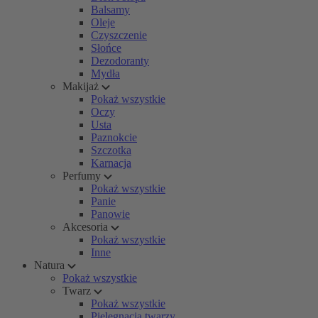
Balsamy
Oleje
Czyszczenie
Słońce
Dezodoranty
Mydła
Makijaż
Pokaż wszystkie
Oczy
Usta
Paznokcie
Szczotka
Karnacja
Perfumy
Pokaż wszystkie
Panie
Panowie
Akcesoria
Pokaż wszystkie
Inne
Natura
Pokaż wszystkie
Twarz
Pokaż wszystkie
Pielęgnacja twarzy