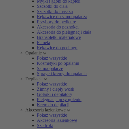
Myjki i gąbki do kąpieli
Szczotki do ciała
Szczotki do masażu
Rękawice do samoopalacza
Przybory do pedicure
Akcesoria do paznokci
Akcesoria do pielęgnacji ciała
Bransoletki materiałowe
Flanela
Rękawice do peelingu
Opalanie
Pokaż wszystkie
Kosmetyki po opalaniu
Samoopalacze
Spraye i kremy do opalania
Depilacja
Pokaż wszystkie
Zimny i ciepły wosk
Golarki i depilatory
Pielęgnacja przy goleniu
Krem do depilacji
Akcesoria łazienkowe
Pokaż wszystkie
Akcesoria łazienkowe
Szlafroki