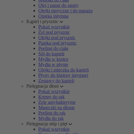
Olej i napar do sauny
Olejki eteryczne i do masażu
Opieka intymna
Kąpiel i prysznic
Pokaż wszystkie
Żel pod prysznic
Olejki pod prysznic
Pianka pod prysznic
Peeling do ciała
Sól do kąpieli
Mydła w kostce
Mydła w płynie
Olejki i mleczka do kąpieli
Płyny do higieny intymnej
Zestawy do kąpieli
Pielęgnacja dłoni
Pokaż wszystkie
Kremy do rąk
Żele antybakteryjne
Maseczki na dłonie
Peeling do rąk
Mydła do rąk
Pielęgnacja stóp i pięt
Pokaż wszystkie