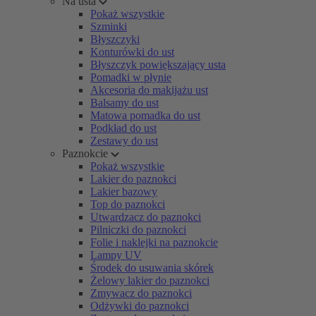
Na usta
Pokaż wszystkie
Szminki
Błyszczyki
Konturówki do ust
Błyszczyk powiększający usta
Pomadki w płynie
Akcesoria do makijażu ust
Balsamy do ust
Matowa pomadka do ust
Podkład do ust
Zestawy do ust
Paznokcie
Pokaż wszystkie
Lakier do paznokci
Lakier bazowy
Top do paznokci
Utwardzacz do paznokci
Pilniczki do paznokci
Folie i naklejki na paznokcie
Lampy UV
Środek do usuwania skórek
Żelowy lakier do paznokci
Zmywacz do paznokci
Odżywki do paznokci