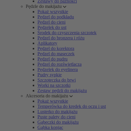
Zestawy do paznokci
Pędzle do makijażu
Pokaż wszystkie
Pędzel do podkładu
Pędzel do cieni
Pędzelek do ust
Środek do czyszczenia szczotek
Pędzel do bronzera i różu
Aplikatory
Pędzel do korektora
Pędzel do maseczek
Pędzel do pudru
Pędzel do rozświetlacza
Pędzelek do eyelinera
Pudry sypkie
Szczoteczka do brwi
Worki na szczotki
Zestaw pędzli do makijażu
Akcesoria do makijażu
Pokaż wszystkie
Temperówka do kredek do oczu i ust
Lusterko do makijażu
Puste palety do cieni
Gąbeczki do makijażu
Gąbka konjac