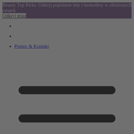
Beauty Top Picks: Odkryj popularne hity i bestsellery w obniżonych
cenach
Odkryj teraz
Pomoc & Kontakt