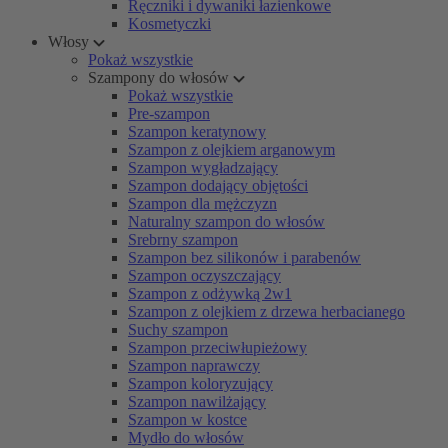
Ręczniki i dywaniki łazienkowe
Kosmetyczki
Włosy
Pokaż wszystkie
Szampony do włosów
Pokaż wszystkie
Pre-szampon
Szampon keratynowy
Szampon z olejkiem arganowym
Szampon wygładzający
Szampon dodający objętości
Szampon dla mężczyzn
Naturalny szampon do włosów
Srebrny szampon
Szampon bez silikonów i parabenów
Szampon oczyszczający
Szampon z odżywką 2w1
Szampon z olejkiem z drzewa herbacianego
Suchy szampon
Szampon przeciwłupieżowy
Szampon naprawczy
Szampon koloryzujący
Szampon nawilżający
Szampon w kostce
Mydło do włosów