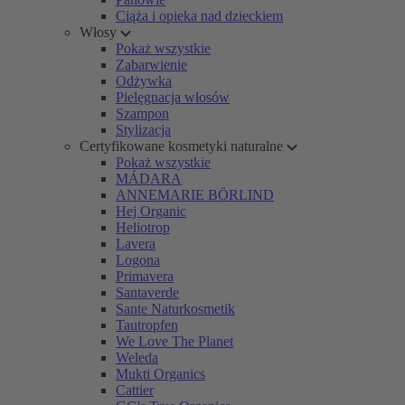
Ciąża i opieka nad dzieckiem
Włosy
Pokaż wszystkie
Zabarwienie
Odżywka
Pielęgnacja włosów
Szampon
Stylizacja
Certyfikowane kosmetyki naturalne
Pokaż wszystkie
MÁDARA
ANNEMARIE BÖRLIND
Hej Organic
Heliotrop
Lavera
Logona
Primavera
Santaverde
Sante Naturkosmetik
Tautropfen
We Love The Planet
Weleda
Mukti Organics
Cattier