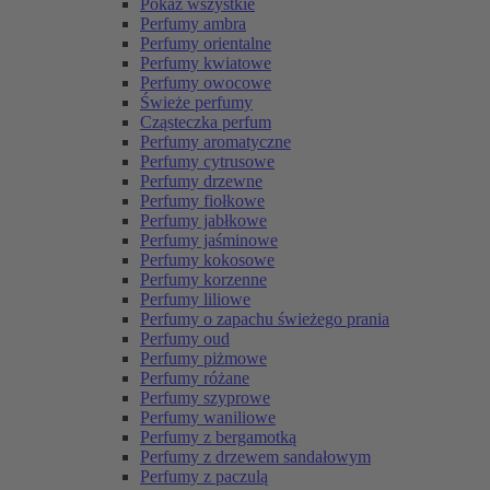
Pokaż wszystkie
Perfumy ambra
Perfumy orientalne
Perfumy kwiatowe
Perfumy owocowe
Świeże perfumy
Cząsteczka perfum
Perfumy aromatyczne
Perfumy cytrusowe
Perfumy drzewne
Perfumy fiołkowe
Perfumy jabłkowe
Perfumy jaśminowe
Perfumy kokosowe
Perfumy korzenne
Perfumy liliowe
Perfumy o zapachu świeżego prania
Perfumy oud
Perfumy piżmowe
Perfumy różane
Perfumy szyprowe
Perfumy waniliowe
Perfumy z bergamotką
Perfumy z drzewem sandałowym
Perfumy z paczulą