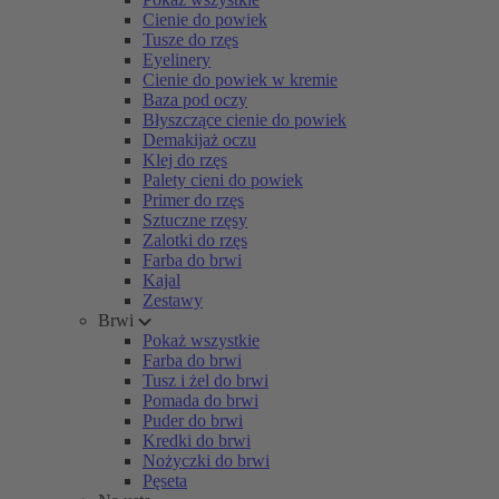
Cienie do powiek
Tusze do rzęs
Eyelinery
Cienie do powiek w kremie
Baza pod oczy
Błyszczące cienie do powiek
Demakijaż oczu
Klej do rzęs
Palety cieni do powiek
Primer do rzęs
Sztuczne rzęsy
Zalotki do rzęs
Farba do brwi
Kajal
Zestawy
Brwi
Pokaż wszystkie
Farba do brwi
Tusz i żel do brwi
Pomada do brwi
Puder do brwi
Kredki do brwi
Nożyczki do brwi
Pęseta