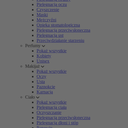
Pielęgnacja oczu
Czyszczenie
Maski
Mężczyźni
Opieka stomatologiczna
Pielęgnacja przeciwsłoneczna
Pielęgnacja ust
Przeciwdziałanie starzeniu
Perfumy
Pokaż wszystkie
Kobiety
Unisex
Makijaż
Pokaż wszystkie
Oczy
Usta
Paznokcie
Karnacja
Ciało
Pokaż wszystkie
Pielęgnacja ciała
Oczyszczanie
Pielęgnacja przeciwsłoneczna
Pielęgnacja dłoni i stóp
Panowie