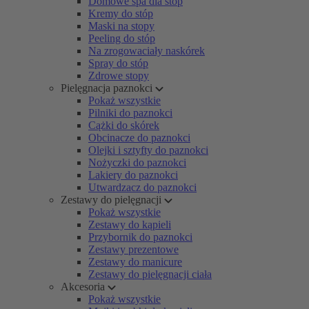
Domowe spa dla stóp
Kremy do stóp
Maski na stopy
Peeling do stóp
Na zrogowaciały naskórek
Spray do stóp
Zdrowe stopy
Pielęgnacja paznokci
Pokaż wszystkie
Pilniki do paznokci
Cążki do skórek
Obcinacze do paznokci
Olejki i sztyfty do paznokci
Nożyczki do paznokci
Lakiery do paznokci
Utwardzacz do paznokci
Zestawy do pielęgnacji
Pokaż wszystkie
Zestawy do kąpieli
Przybornik do paznokci
Zestawy prezentowe
Zestawy do manicure
Zestawy do pielęgnacji ciała
Akcesoria
Pokaż wszystkie