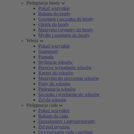
Pielęgnacja brody
Pokaż wszystkie
Balsam do brody
Grzebień i szczotka do brody
Olejek do brody
Maszynki i trymery do brody
Mydło i szampon do brody
Włosy
Pokaż wszystkie
Szampony
Pomada
Stylizacja włosów
Przeciw wypadaniu włosów
Kremy do włosów
Maszynki do strzyżenia włosów
Pasty do włosów
Pielęgnacja włosów
Szczotki i grzebienie do włosów
Żel do włosów
Pielęgnacja ciała
Pokaż wszystkie
Balsam do ciała
Dezodoranty i antyperspiranty
Żel pod prysznic
Oczyszczanie ciała i peelingi