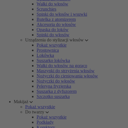
Wałki do włosów
Scrunchies
Spinki do włosów i wsuwki
Butelka z atomizerem
Akcesoria do włosów
Opaska do loków
Spinki do włosów
Urządzenia do stylizacji włosów
Pokaż wszystkie
Prostownica
Lokówka
Suszarko lokówka
Wałki do włosów na gorąco
Maszynki do strzyżenia włosów
Nożyczki do cieniowania włosów
Nożyczki do włosów
Peleryna fryzjerska
Suszarka z dyfuzorem
Szczotko suszarka
Makijaż
Pokaż wszystkie
Do twarzy
Pokaż wszystkie
Podkłady
Korektory