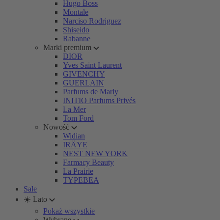
Hugo Boss
Montale
Narciso Rodriguez
Shiseido
Rabanne
Marki premium
DIOR
Yves Saint Laurent
GIVENCHY
GUERLAIN
Parfums de Marly
INITIO Parfums Privés
La Mer
Tom Ford
Nowość
Widian
IRÄYE
NEST NEW YORK
Farmacy Beauty
La Prairie
TYPEBEA
Sale
☀️ Lato
Pokaż wszystkie
Wybrane