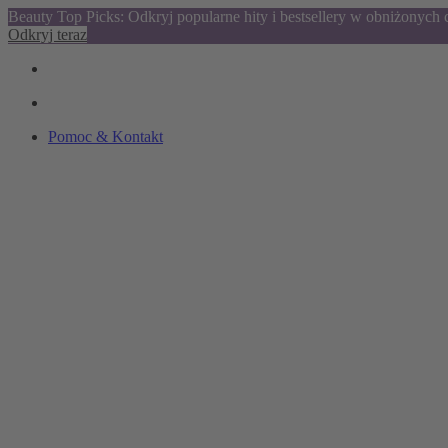
Beauty Top Picks: Odkryj popularne hity i bestsellery w obniżonych
Odkryj teraz
Pomoc & Kontakt