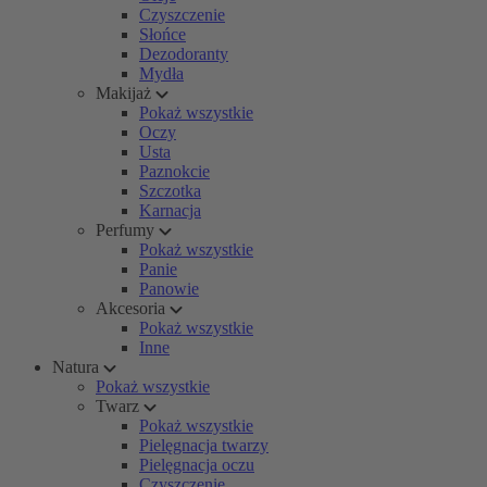
Czyszczenie
Słońce
Dezodoranty
Mydła
Makijaż
Pokaż wszystkie
Oczy
Usta
Paznokcie
Szczotka
Karnacja
Perfumy
Pokaż wszystkie
Panie
Panowie
Akcesoria
Pokaż wszystkie
Inne
Natura
Pokaż wszystkie
Twarz
Pokaż wszystkie
Pielęgnacja twarzy
Pielęgnacja oczu
Czyszczenie