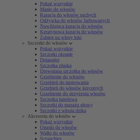
Pokaż wszystkie
Masło do włosów
Kuracja do włosów suchych
Odżywka do włosów farbowanych
Nawilżająca kuracja do włosów
Keratynowa kuracja do włosów
Zabieg na włosy loki
Szczotki do włosów
Pokaż wszystkie
Szczotki okrągłe
Detangler
Szczotka płaska
Drewniana szczotka do włosów
Grzebienie do włosów
Grzebień do tapirowania
Grzebień do włosów kręconych
Grzebienie do strzyżenia włosów
Szczotka tunelowa
Szczotki do masażu głowy
Szczotki z włosia dzika
Akcesoria do włosów
Pokaż wszystkie
Opaski do włosów
Wałki do włosów
Scrunchies