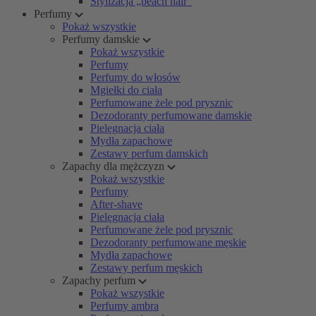
Stylizacja „beach hair”
Perfumy
Pokaż wszystkie
Perfumy damskie
Pokaż wszystkie
Perfumy
Perfumy do włosów
Mgiełki do ciała
Perfumowane żele pod prysznic
Dezodoranty perfumowane damskie
Pielęgnacja ciała
Mydła zapachowe
Zestawy perfum damskich
Zapachy dla mężczyzn
Pokaż wszystkie
Perfumy
After-shave
Pielęgnacja ciała
Perfumowane żele pod prysznic
Dezodoranty perfumowane męskie
Mydła zapachowe
Zestawy perfum męskich
Zapachy perfum
Pokaż wszystkie
Perfumy ambra