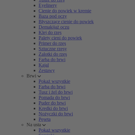
Eyelinery
Cienie do powiek w kremie
Baza pod oczy
Błyszczące cienie do powiek
Demakijaż oczu
Klej do rzęs
Palety cieni do powiek
Primer do rzęs
Sztuczne rzęsy
Zalotki do rzęs
Farba do brwi
Kajal
Zestawy
Brwi
Pokaż wszystkie
Farba do brwi
Tusz i żel do brwi
Pomada do brwi
Puder do brwi
Kredki do brwi
Nożyczki do brwi
Pęseta
Na usta
Pokaż wszystkie