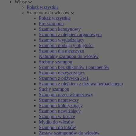
Włosy
Pokaż wszystkie
Szampony do włosów
Pokaż wszystkie
Pre-szampon
Szampon keratynowy
Szampon z olejkiem arganowym
Szampon wygładzający
Szampon dodający objętości
Szampon dla mężczyzn
Naturalny szampon do włosów
Srebrny szampon
Szampon bez silikonów i parabenów
Szampon oczyszczający
Szampon z odżywką 2w1
Szampon z olejkiem z drzewa herbacianego
Suchy szampon
Szampon przeciwłupieżowy
Szampon naprawczy
Szampon koloryzujący
Szampon nawilżający
Szampon w kostce
Mydło do włosów
Szampon do loków
Zestaw szamponów do włosów