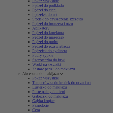
Pokaż wszystkie
Pędzel do podkładu
Pędzel do cieni
Pędzelek do ust
Środek do czyszczenia szczotek
Pędzel do bronzera i różu
Aplikatory
Pędzel do korektora
Pędzel do maseczek
Pędzel do pudru
Pędzel do rozświetlacza
Pędzelek do eyelinera
Pudry sypkie
Szczoteczka do brwi
Worki na szczotki
Zestaw pędzli do makijażu
Akcesoria do makijażu
Pokaż wszystkie
Temperówka do kredek do oczu i ust
Lusterko do makijażu
Puste palety do cieni
Gąbeczki do makijażu
Gąbka konjac
Paznokcie
Cera