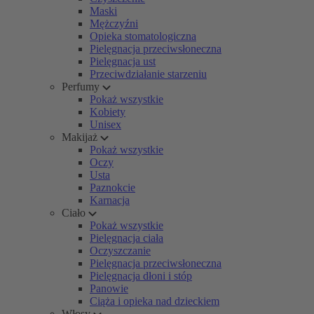
Maski
Mężczyźni
Opieka stomatologiczna
Pielęgnacja przeciwsłoneczna
Pielęgnacja ust
Przeciwdziałanie starzeniu
Perfumy
Pokaż wszystkie
Kobiety
Unisex
Makijaż
Pokaż wszystkie
Oczy
Usta
Paznokcie
Karnacja
Ciało
Pokaż wszystkie
Pielęgnacja ciała
Oczyszczanie
Pielęgnacja przeciwsłoneczna
Pielęgnacja dłoni i stóp
Panowie
Ciąża i opieka nad dzieckiem
Włosy