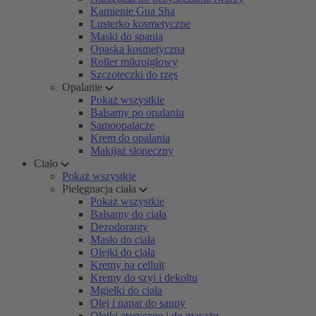
Kamienie Gua Sha
Lusterko kosmetyczne
Maski do spania
Opaska kosmetyczna
Roller mikroigłowy
Szczoteczki do rzęs
Opalanie
Pokaż wszystkie
Balsamy po opalaniu
Samoopalacze
Krem do opalania
Makijaż słoneczny
Ciało
Pokaż wszystkie
Pielęgnacja ciała
Pokaż wszystkie
Balsamy do ciała
Dezodoranty
Masło do ciała
Olejki do ciała
Kremy na celluit
Kremy do szyi i dekoltu
Mgiełki do ciała
Olej i napar do sauny
Olejki eteryczne i do masażu