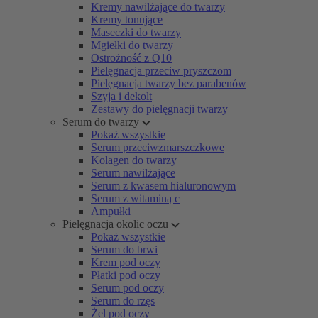
Kremy nawilżające do twarzy
Kremy tonujące
Maseczki do twarzy
Mgiełki do twarzy
Ostrożność z Q10
Pielęgnacja przeciw pryszczom
Pielęgnacja twarzy bez parabenów
Szyja i dekolt
Zestawy do pielęgnacji twarzy
Serum do twarzy
Pokaż wszystkie
Serum przeciwzmarszczkowe
Kolagen do twarzy
Serum nawilżające
Serum z kwasem hialuronowym
Serum z witaminą c
Ampułki
Pielęgnacja okolic oczu
Pokaż wszystkie
Serum do brwi
Krem pod oczy
Płatki pod oczy
Serum pod oczy
Serum do rzęs
Żel pod oczy