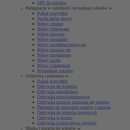
SPF do włosów
Pielęgnacja w zależności od rodzaju włosów
Pokaż wszystkie
Sucha skóra głowy
Włosy cienkie
Włosy farbowane
Włosy kręcone
Włosy normalne
Włosy przetłuszczające się
Włosy puszące się
Włosy rozjaśnione
Włosy suche
Włosy z łupieżem
Wypadanie włosów
Odżywka i płukanka
Pokaż wszystkie
Odżywka do kolorów
Odżywka nawilżająca
Odżywka przeciwłupieżowa
Odżywka przeciw puszeniu się włosów
Płukanka do usuwania osadów i napraw
Odżywka do włosów kręconych
Odżywka w kostce
Odżywka zwiększająca objętość
Maska i kuracja do włosów