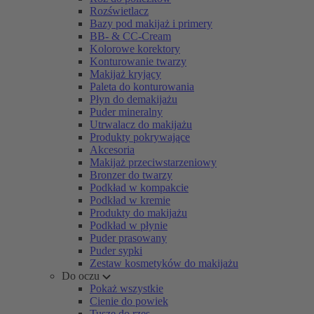
Rozświetlacz
Bazy pod makijaż i primery
BB- & CC-Cream
Kolorowe korektory
Konturowanie twarzy
Makijaż kryjący
Paleta do konturowania
Płyn do demakijażu
Puder mineralny
Utrwalacz do makijażu
Produkty pokrywające
Akcesoria
Makijaż przeciwstarzeniowy
Bronzer do twarzy
Podkład w kompakcie
Podkład w kremie
Produkty do makijażu
Podkład w płynie
Puder prasowany
Puder sypki
Zestaw kosmetyków do makijażu
Do oczu
Pokaż wszystkie
Cienie do powiek
Tusze do rzęs