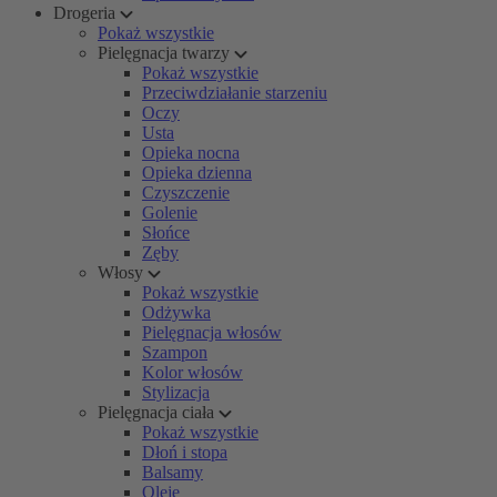
Drogeria
Pokaż wszystkie
Pielęgnacja twarzy
Pokaż wszystkie
Przeciwdziałanie starzeniu
Oczy
Usta
Opieka nocna
Opieka dzienna
Czyszczenie
Golenie
Słońce
Zęby
Włosy
Pokaż wszystkie
Odżywka
Pielęgnacja włosów
Szampon
Kolor włosów
Stylizacja
Pielęgnacja ciała
Pokaż wszystkie
Dłoń i stopa
Balsamy
Oleje