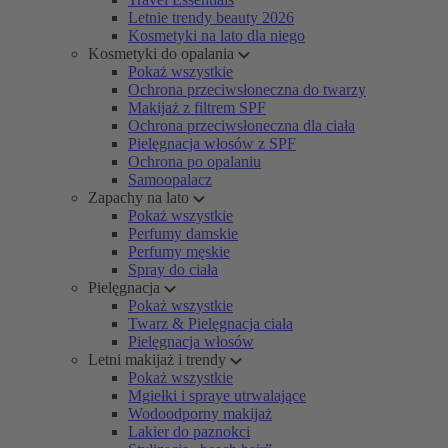
Letnie trendy beauty 2026
Kosmetyki na lato dla niego
Kosmetyki do opalania
Pokaż wszystkie
Ochrona przeciwsłoneczna do twarzy
Makijaż z filtrem SPF
Ochrona przeciwsłoneczna dla ciała
Pielęgnacja włosów z SPF
Ochrona po opalaniu
Samoopalacz
Zapachy na lato
Pokaż wszystkie
Perfumy damskie
Perfumy męskie
Spray do ciała
Pielęgnacja
Pokaż wszystkie
Twarz & Pielęgnacja ciała
Pielęgnacja włosów
Letni makijaż i trendy
Pokaż wszystkie
Mgiełki i spraye utrwalające
Wodoodporny makijaż
Lakier do paznokci