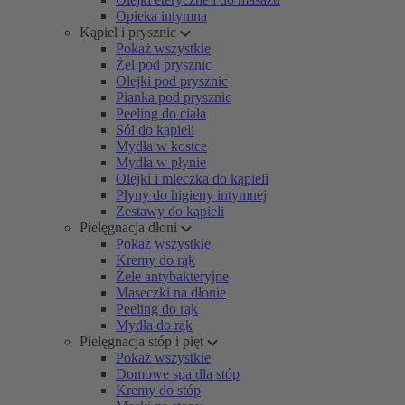
Opieka intymna
Kąpiel i prysznic
Pokaż wszystkie
Żel pod prysznic
Olejki pod prysznic
Pianka pod prysznic
Peeling do ciała
Sól do kąpieli
Mydła w kostce
Mydła w płynie
Olejki i mleczka do kąpieli
Płyny do higieny intymnej
Zestawy do kąpieli
Pielęgnacja dłoni
Pokaż wszystkie
Kremy do rąk
Żele antybakteryjne
Maseczki na dłonie
Peeling do rąk
Mydła do rąk
Pielęgnacja stóp i pięt
Pokaż wszystkie
Domowe spa dla stóp
Kremy do stóp