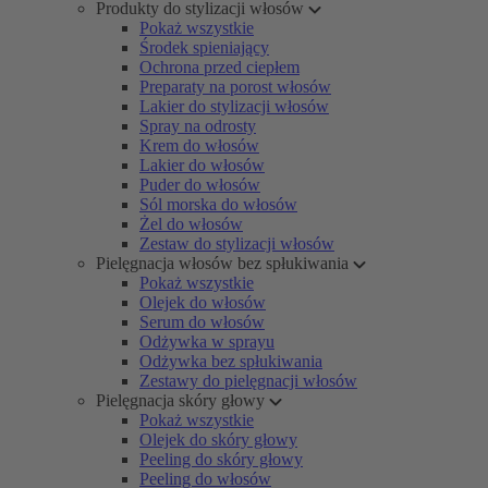
Produkty do stylizacji włosów
Pokaż wszystkie
Środek spieniający
Ochrona przed ciepłem
Preparaty na porost włosów
Lakier do stylizacji włosów
Spray na odrosty
Krem do włosów
Lakier do włosów
Puder do włosów
Sól morska do włosów
Żel do włosów
Zestaw do stylizacji włosów
Pielęgnacja włosów bez spłukiwania
Pokaż wszystkie
Olejek do włosów
Serum do włosów
Odżywka w sprayu
Odżywka bez spłukiwania
Zestawy do pielęgnacji włosów
Pielęgnacja skóry głowy
Pokaż wszystkie
Olejek do skóry głowy
Peeling do skóry głowy
Peeling do włosów