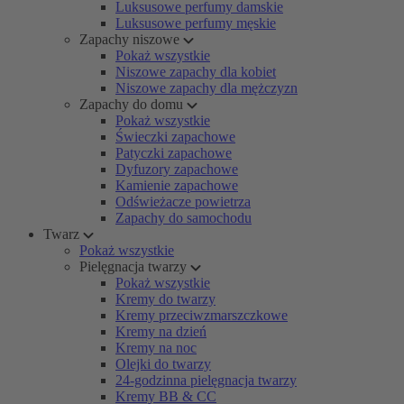
Luksusowe perfumy damskie
Luksusowe perfumy męskie
Zapachy niszowe
Pokaż wszystkie
Niszowe zapachy dla kobiet
Niszowe zapachy dla mężczyzn
Zapachy do domu
Pokaż wszystkie
Świeczki zapachowe
Patyczki zapachowe
Dyfuzory zapachowe
Kamienie zapachowe
Odświeżacze powietrza
Zapachy do samochodu
Twarz
Pokaż wszystkie
Pielęgnacja twarzy
Pokaż wszystkie
Kremy do twarzy
Kremy przeciwzmarszczkowe
Kremy na dzień
Kremy na noc
Olejki do twarzy
24-godzinna pielęgnacja twarzy
Kremy BB & CC