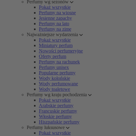
Perfumy wg sezonów
Pokaż wszystkie
Perfumy na wiosnę
Jesienne zapachy
Perfumy na lato
Perfumy na zimę
Najważniejsze wydarzenia
Pokaż wszystkie
Miniatury perfum
Nowości perfumeryjne
Oferty perfum
Perfumy na rachunek
Perfumy unisex
Popularne perfumy
Wody kolońskie
Wody perfumowane
Wody toaletowe
Perfumy wg kraju pochodzenia
Pokaż wszystkie
Arabskie perfumy
Francuskie perfumy
Włoskie perfumy
Hiszpańskie perfumy
Perfumy luksusowe
Pokaż wszystkie