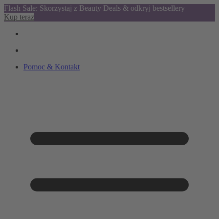
Flash Sale: Skorzystaj z Beauty Deals & odkryj bestsellery
Kup teraz
Pomoc & Kontakt