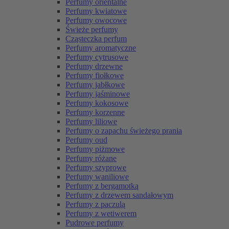
Perfumy orientalne
Perfumy kwiatowe
Perfumy owocowe
Świeże perfumy
Cząsteczka perfum
Perfumy aromatyczne
Perfumy cytrusowe
Perfumy drzewne
Perfumy fiołkowe
Perfumy jabłkowe
Perfumy jaśminowe
Perfumy kokosowe
Perfumy korzenne
Perfumy liliowe
Perfumy o zapachu świeżego prania
Perfumy oud
Perfumy piżmowe
Perfumy różane
Perfumy szyprowe
Perfumy waniliowe
Perfumy z bergamotką
Perfumy z drzewem sandałowym
Perfumy z paczulą
Perfumy z wetiwerem
Pudrowe perfumy