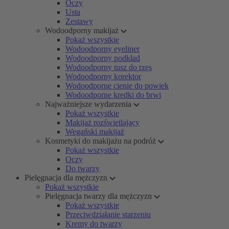
Oczy
Usta
Zestawy
Wodoodporny makijaż
Pokaż wszystkie
Wodoodporny eyeliner
Wodoodporny podkład
Wodoodporny tusz do rzęs
Wodoodporny korektor
Wodoodporne cienie do powiek
Wodoodporne kredki do brwi
Najważniejsze wydarzenia
Pokaż wszystkie
Makijaż rozświetlający
Wegański makijaż
Kosmetyki do makijażu na podróż
Pokaż wszystkie
Oczy
Do twarzy
Pielęgnacja dla mężczyzn
Pokaż wszystkie
Pielęgnacja twarzy dla mężczyzn
Pokaż wszystkie
Przeciwdziałanie starzeniu
Kremy do twarzy