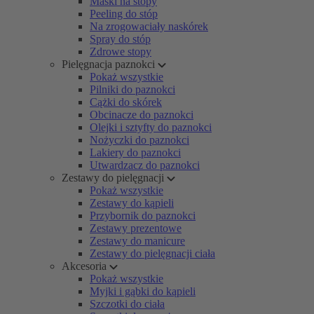
Maski na stopy
Peeling do stóp
Na zrogowaciały naskórek
Spray do stóp
Zdrowe stopy
Pielęgnacja paznokci
Pokaż wszystkie
Pilniki do paznokci
Cążki do skórek
Obcinacze do paznokci
Olejki i sztyfty do paznokci
Nożyczki do paznokci
Lakiery do paznokci
Utwardzacz do paznokci
Zestawy do pielęgnacji
Pokaż wszystkie
Zestawy do kąpieli
Przybornik do paznokci
Zestawy prezentowe
Zestawy do manicure
Zestawy do pielęgnacji ciała
Akcesoria
Pokaż wszystkie
Myjki i gąbki do kąpieli
Szczotki do ciała