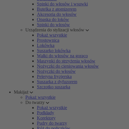
Spinki do włosów i wsuwki
Butelka z atomizerem
Akcesoria do włosów
Opaska do loków
Spinki do włosów
Urządzenia do stylizacji włosów
Pokaż wszystkie
Prostownica
Lokówka
Suszarko lokówka
Wałki do włosów na gorąco
Maszynki do strzyżenia włosów
Nożyczki do cieniowania włosów
Nożyczki do włosów
Peleryna fryzjerska
Suszarka z dyfuzorem
Szczotko suszarka
Makijaż
Pokaż wszystkie
Do twarzy
Pokaż wszystkie
Podkłady
Korektory
Pudry do twarzy
Róż do policzków