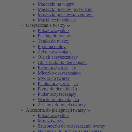
Maseczki na wągry
Maseczki przeciw pryszczom
Maseczki przeciwstarzeniowe
Maski rozświetlające
Oczyszczanie twarzy
Pokaż wszystkie
Peeling do twarzy
Toniki do twarzy
Płyn miceralny
Żel oczyszczający
Olejek oczyszczający
Chusteczki do demakijażu
Krem oczyszczający
Mleczko oczyszczające
Mydło do twarzy
Pianka oczyszczająca
Płyny do demakijażu
Puder oczyszczający
Waciki do demakijażu
Zestawy do mycia twarzy
Akcesoria do pielęgnacji twarzy
Pokaż wszystkie
Masaż twarzy
Szczoteczki do oczyszczania twarzy
Narzędzia do oczyszczania twarzy