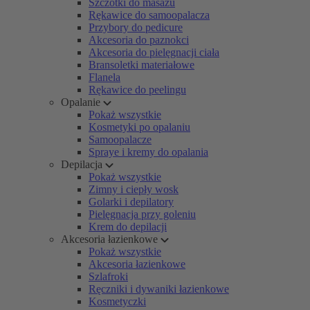
Szczotki do masażu
Rękawice do samoopalacza
Przybory do pedicure
Akcesoria do paznokci
Akcesoria do pielęgnacji ciała
Bransoletki materiałowe
Flanela
Rękawice do peelingu
Opalanie
Pokaż wszystkie
Kosmetyki po opalaniu
Samoopalacze
Spraye i kremy do opalania
Depilacja
Pokaż wszystkie
Zimny i ciepły wosk
Golarki i depilatory
Pielęgnacja przy goleniu
Krem do depilacji
Akcesoria łazienkowe
Pokaż wszystkie
Akcesoria łazienkowe
Szlafroki
Ręczniki i dywaniki łazienkowe
Kosmetyczki