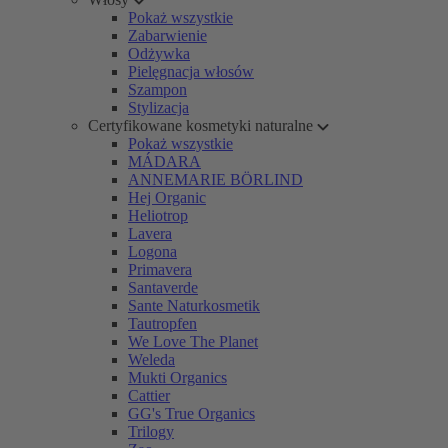
Pokaż wszystkie
Zabarwienie
Odżywka
Pielęgnacja włosów
Szampon
Stylizacja
Certyfikowane kosmetyki naturalne
Pokaż wszystkie
MÁDARA
ANNEMARIE BÖRLIND
Hej Organic
Heliotrop
Lavera
Logona
Primavera
Santaverde
Sante Naturkosmetik
Tautropfen
We Love The Planet
Weleda
Mukti Organics
Cattier
GG's True Organics
Trilogy