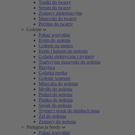
Toniki do twarzy
Serum do twarzy
Zestawy pielęgnacyjne
Maseczki do twarzy
Peeling do twarzy
Golenie
Pokaż wszystkie
Krem do golenia
Golenie na mokro
Krem i balsam po goleniu
Golarki elektryczne i trymery
Tradycyjne maszynki do golenia
Brzytwa
Golarka męska
Golenie wstępne
Miseczka do golenia
Mydło do golenia
Pędzel do golenia
Pianka do golenia
Stojak do golenia
Trymer i wosk do depilacji nosa
Żel do golenia
Zestawy do golenia
Pielęgnacja brody
Pokaż wszystkie