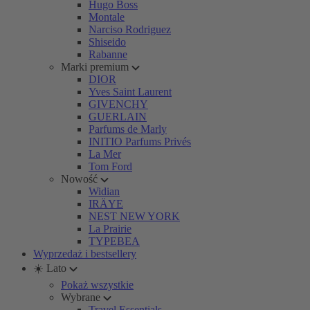
Hugo Boss
Montale
Narciso Rodriguez
Shiseido
Rabanne
Marki premium
DIOR
Yves Saint Laurent
GIVENCHY
GUERLAIN
Parfums de Marly
INITIO Parfums Privés
La Mer
Tom Ford
Nowość
Widian
IRÄYE
NEST NEW YORK
La Prairie
TYPEBEA
Wyprzedaż i bestsellery
☀️ Lato
Pokaż wszystkie
Wybrane
Travel Essentials