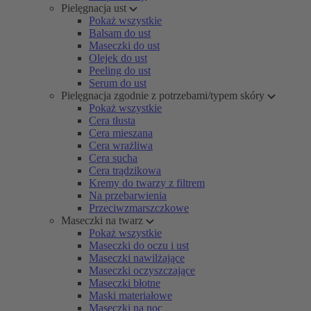
Pielęgnacja ust
Pokaż wszystkie
Balsam do ust
Maseczki do ust
Olejek do ust
Peeling do ust
Serum do ust
Pielęgnacja zgodnie z potrzebami/typem skóry
Pokaż wszystkie
Cera tłusta
Cera mieszana
Cera wrażliwa
Cera sucha
Cera trądzikowa
Kremy do twarzy z filtrem
Na przebarwienia
Przeciwzmarszczkowe
Maseczki na twarz
Pokaż wszystkie
Maseczki do oczu i ust
Maseczki nawilżające
Maseczki oczyszczające
Maseczki błotne
Maski materiałowe
Maseczki na noc