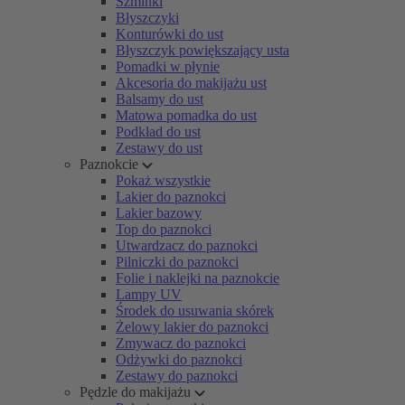
Szminki
Błyszczyki
Konturówki do ust
Błyszczyk powiększający usta
Pomadki w płynie
Akcesoria do makijażu ust
Balsamy do ust
Matowa pomadka do ust
Podkład do ust
Zestawy do ust
Paznokcie
Pokaż wszystkie
Lakier do paznokci
Lakier bazowy
Top do paznokci
Utwardzacz do paznokci
Pilniczki do paznokci
Folie i naklejki na paznokcie
Lampy UV
Środek do usuwania skórek
Żelowy lakier do paznokci
Zmywacz do paznokci
Odżywki do paznokci
Zestawy do paznokci
Pędzle do makijażu