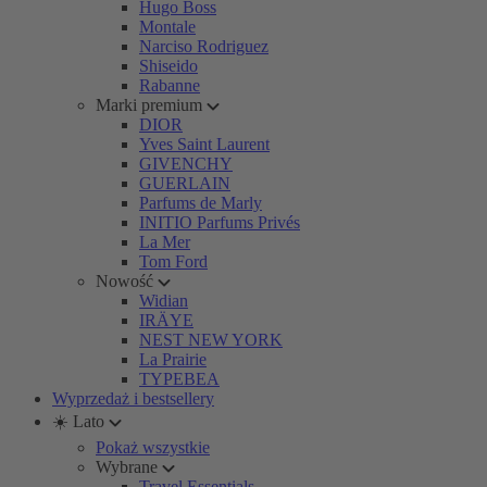
Hugo Boss
Montale
Narciso Rodriguez
Shiseido
Rabanne
Marki premium
DIOR
Yves Saint Laurent
GIVENCHY
GUERLAIN
Parfums de Marly
INITIO Parfums Privés
La Mer
Tom Ford
Nowość
Widian
IRÄYE
NEST NEW YORK
La Prairie
TYPEBEA
Wyprzedaż i bestsellery
☀️ Lato
Pokaż wszystkie
Wybrane
Travel Essentials