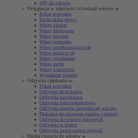
SPF do włosów
Pielęgnacja w zależności od rodzaju włosów
Pokaż wszystkie
Sucha skóra głowy
Włosy cienkie
Włosy farbowane
Włosy kręcone
Włosy normalne
Włosy przetłuszczające się
Włosy puszące się
Włosy rozjaśnione
Włosy suche
Włosy z łupieżem
Wypadanie włosów
Odżywka i płukanka
Pokaż wszystkie
Odżywka do kolorów
Odżywka nawilżająca
Odżywka przeciwłupieżowa
Odżywka przeciw puszeniu się włosów
Płukanka do usuwania osadów i napraw
Odżywka do włosów kręconych
Odżywka w kostce
Odżywka zwiększająca objętość
Maska i kuracja do włosów