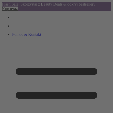
Flash Sale: Skorzystaj z Beauty Deals & odkryj bestsellery
Kup teraz
Pomoc & Kontakt