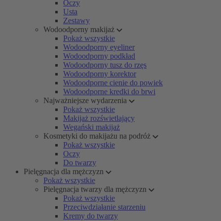
Oczy
Usta
Zestawy
Wodoodporny makijaż
Pokaż wszystkie
Wodoodporny eyeliner
Wodoodporny podkład
Wodoodporny tusz do rzęs
Wodoodporny korektor
Wodoodporne cienie do powiek
Wodoodporne kredki do brwi
Najważniejsze wydarzenia
Pokaż wszystkie
Makijaż rozświetlający
Wegański makijaż
Kosmetyki do makijażu na podróż
Pokaż wszystkie
Oczy
Do twarzy
Pielęgnacja dla mężczyzn
Pokaż wszystkie
Pielęgnacja twarzy dla mężczyzn
Pokaż wszystkie
Przeciwdziałanie starzeniu
Kremy do twarzy