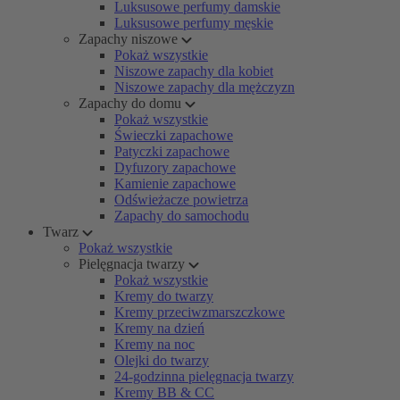
Luksusowe perfumy damskie
Luksusowe perfumy męskie
Zapachy niszowe
Pokaż wszystkie
Niszowe zapachy dla kobiet
Niszowe zapachy dla mężczyzn
Zapachy do domu
Pokaż wszystkie
Świeczki zapachowe
Patyczki zapachowe
Dyfuzory zapachowe
Kamienie zapachowe
Odświeżacze powietrza
Zapachy do samochodu
Twarz
Pokaż wszystkie
Pielęgnacja twarzy
Pokaż wszystkie
Kremy do twarzy
Kremy przeciwzmarszczkowe
Kremy na dzień
Kremy na noc
Olejki do twarzy
24-godzinna pielęgnacja twarzy
Kremy BB & CC