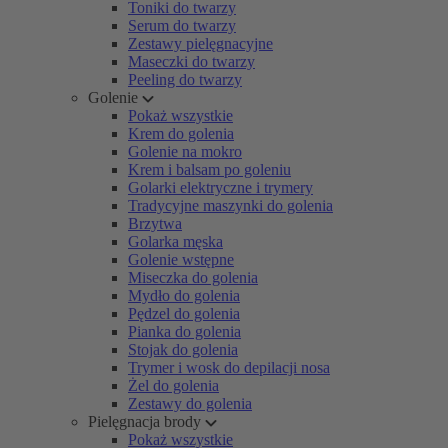
Toniki do twarzy
Serum do twarzy
Zestawy pielęgnacyjne
Maseczki do twarzy
Peeling do twarzy
Golenie
Pokaż wszystkie
Krem do golenia
Golenie na mokro
Krem i balsam po goleniu
Golarki elektryczne i trymery
Tradycyjne maszynki do golenia
Brzytwa
Golarka męska
Golenie wstępne
Miseczka do golenia
Mydło do golenia
Pędzel do golenia
Pianka do golenia
Stojak do golenia
Trymer i wosk do depilacji nosa
Żel do golenia
Zestawy do golenia
Pielęgnacja brody
Pokaż wszystkie