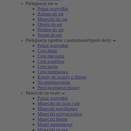
Pielęgnacja ust
Pokaż wszystkie
Balsam do ust
Maseczki do ust
Olejek do ust
Peeling do ust
Serum do ust
Pielęgnacja zgodnie z potrzebami/typem skóry
Pokaż wszystkie
Cera tłusta
Cera mieszana
Cera wrażliwa
Cera sucha
Cera trądzikowa
Kremy do twarzy z filtrem
Na przebarwienia
Przeciwzmarszczkowe
Maseczki na twarz
Pokaż wszystkie
Maseczki do oczu i ust
Maseczki nawilżające
Maseczki oczyszczające
Maseczki błotne
Maski materiałowe
Maseczki na noc