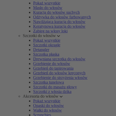
Pokaż wszystkie
Masło do włosów
Kuracja do włosów suchych
Odżywka do włosów farbowanych
Nawilżająca kuracja do włosów
Keratynowa kuracja do włosów
Zabieg na włosy loki
Szczotki do włosów
Pokaż wszystkie
Szczotki okrągłe
Detangler
Szczotka płaska
Drewniana szczotka do włosów
Grzebienie do włosów
Grzebień do tapirowania
Grzebień do włosów kręconych
Grzebienie do strzyżenia włosów
Szczotka tunelowa
Szczotki do masażu głowy
Szczotki z włosia dzika
Akcesoria do włosów
Pokaż wszystkie
Opaski do włosów
Wałki do włosów
Scrunchies