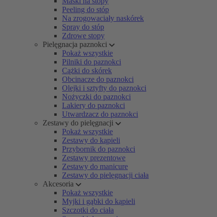
Maski na stopy
Peeling do stóp
Na zrogowaciały naskórek
Spray do stóp
Zdrowe stopy
Pielęgnacja paznokci
Pokaż wszystkie
Pilniki do paznokci
Cążki do skórek
Obcinacze do paznokci
Olejki i sztyfty do paznokci
Nożyczki do paznokci
Lakiery do paznokci
Utwardzacz do paznokci
Zestawy do pielęgnacji
Pokaż wszystkie
Zestawy do kąpieli
Przybornik do paznokci
Zestawy prezentowe
Zestawy do manicure
Zestawy do pielęgnacji ciała
Akcesoria
Pokaż wszystkie
Myjki i gąbki do kąpieli
Szczotki do ciała