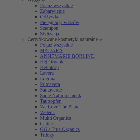
Pokaż wszystkie
Zabarwienie
Odżywka
Pielęgnacja włosów
Szampon
Stylizacja
Certyfikowane kosmetyki naturalne
Pokaż wszystkie
MÁDARA
ANNEMARIE BÖRLIND
Hej Organic
Heliotrop
Lavera
Logona
Primavera
Santaverde
Sante Naturkosmetik
Tautropfen
We Love The Planet
Weleda
Mukti Organics
Cattier
GG's True Organics
Trilogy