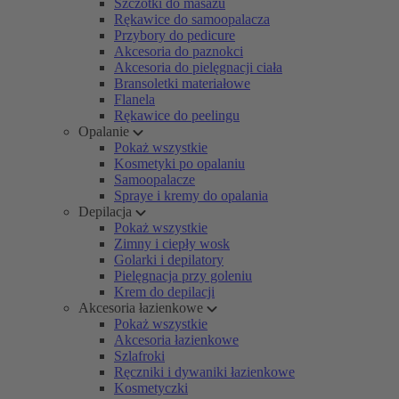
Szczotki do masażu
Rękawice do samoopalacza
Przybory do pedicure
Akcesoria do paznokci
Akcesoria do pielęgnacji ciała
Bransoletki materiałowe
Flanela
Rękawice do peelingu
Opalanie
Pokaż wszystkie
Kosmetyki po opalaniu
Samoopalacze
Spraye i kremy do opalania
Depilacja
Pokaż wszystkie
Zimny i ciepły wosk
Golarki i depilatory
Pielęgnacja przy goleniu
Krem do depilacji
Akcesoria łazienkowe
Pokaż wszystkie
Akcesoria łazienkowe
Szlafroki
Ręczniki i dywaniki łazienkowe
Kosmetyczki