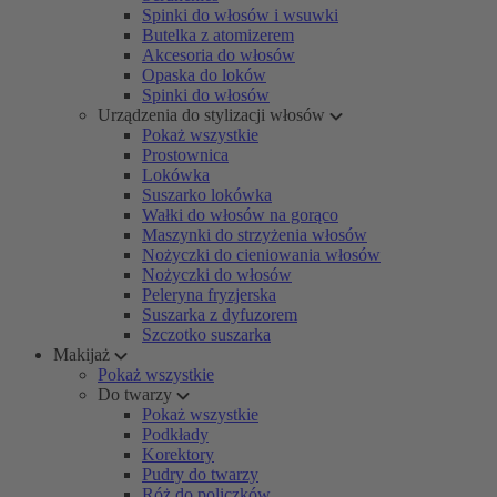
Spinki do włosów i wsuwki
Butelka z atomizerem
Akcesoria do włosów
Opaska do loków
Spinki do włosów
Urządzenia do stylizacji włosów
Pokaż wszystkie
Prostownica
Lokówka
Suszarko lokówka
Wałki do włosów na gorąco
Maszynki do strzyżenia włosów
Nożyczki do cieniowania włosów
Nożyczki do włosów
Peleryna fryzjerska
Suszarka z dyfuzorem
Szczotko suszarka
Makijaż
Pokaż wszystkie
Do twarzy
Pokaż wszystkie
Podkłady
Korektory
Pudry do twarzy
Róż do policzków