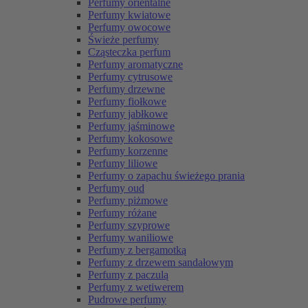
Perfumy orientalne
Perfumy kwiatowe
Perfumy owocowe
Świeże perfumy
Cząsteczka perfum
Perfumy aromatyczne
Perfumy cytrusowe
Perfumy drzewne
Perfumy fiołkowe
Perfumy jabłkowe
Perfumy jaśminowe
Perfumy kokosowe
Perfumy korzenne
Perfumy liliowe
Perfumy o zapachu świeżego prania
Perfumy oud
Perfumy piżmowe
Perfumy różane
Perfumy szyprowe
Perfumy waniliowe
Perfumy z bergamotką
Perfumy z drzewem sandałowym
Perfumy z paczulą
Perfumy z wetiwerem
Pudrowe perfumy