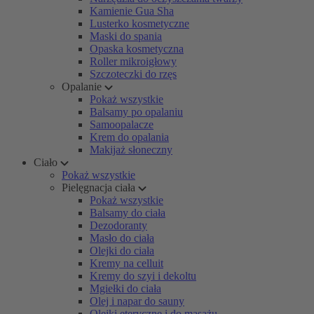
Kamienie Gua Sha
Lusterko kosmetyczne
Maski do spania
Opaska kosmetyczna
Roller mikroigłowy
Szczoteczki do rzęs
Opalanie
Pokaż wszystkie
Balsamy po opalaniu
Samoopalacze
Krem do opalania
Makijaż słoneczny
Ciało
Pokaż wszystkie
Pielęgnacja ciała
Pokaż wszystkie
Balsamy do ciała
Dezodoranty
Masło do ciała
Olejki do ciała
Kremy na celluit
Kremy do szyi i dekoltu
Mgiełki do ciała
Olej i napar do sauny
Olejki eteryczne i do masażu