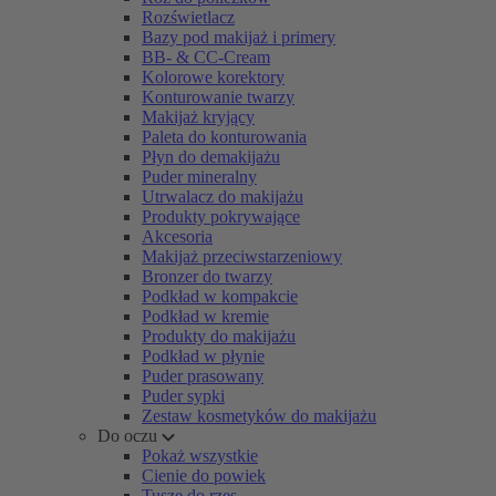
Rozświetlacz
Bazy pod makijaż i primery
BB- & CC-Cream
Kolorowe korektory
Konturowanie twarzy
Makijaż kryjący
Paleta do konturowania
Płyn do demakijażu
Puder mineralny
Utrwalacz do makijażu
Produkty pokrywające
Akcesoria
Makijaż przeciwstarzeniowy
Bronzer do twarzy
Podkład w kompakcie
Podkład w kremie
Produkty do makijażu
Podkład w płynie
Puder prasowany
Puder sypki
Zestaw kosmetyków do makijażu
Do oczu
Pokaż wszystkie
Cienie do powiek
Tusze do rzęs