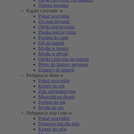
Opieka intymna
Kąpiel i prysznic
Pokaż wszystkie
Żel pod prysznic
Olejki pod prysznic
Pianka pod prysznic
Peeling do ciała
Sól do kąpieli
Mydła w kostce
Mydła w płynie
Olejki i mleczka do kąpieli
Płyny do higieny intymnej
Zestawy do kąpieli
Pielęgnacja dłoni
Pokaż wszystkie
Kremy do rąk
Żele antybakteryjne
Maseczki na dłonie
Peeling do rąk
Mydła do rąk
Pielęgnacja stóp i pięt
Pokaż wszystkie
Domowe spa dla stóp
Kremy do stóp