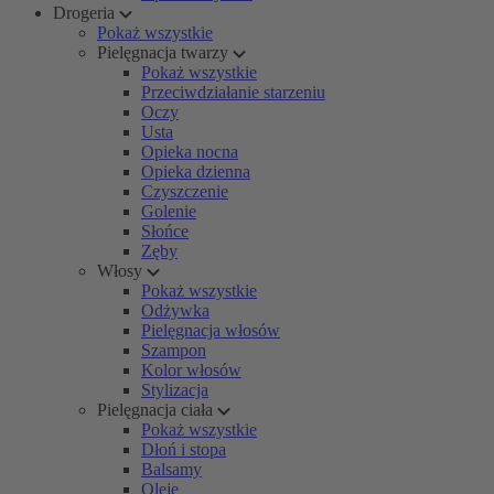
Drogeria
Pokaż wszystkie
Pielęgnacja twarzy
Pokaż wszystkie
Przeciwdziałanie starzeniu
Oczy
Usta
Opieka nocna
Opieka dzienna
Czyszczenie
Golenie
Słońce
Zęby
Włosy
Pokaż wszystkie
Odżywka
Pielęgnacja włosów
Szampon
Kolor włosów
Stylizacja
Pielęgnacja ciała
Pokaż wszystkie
Dłoń i stopa
Balsamy
Oleje