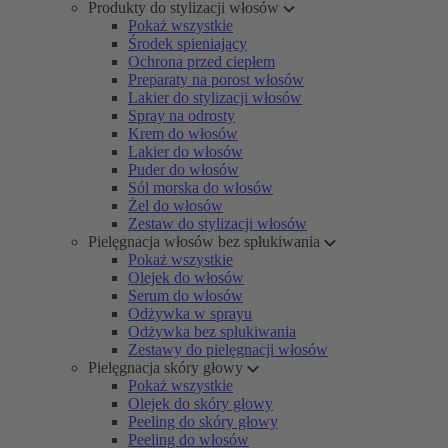
Produkty do stylizacji włosów
Pokaż wszystkie
Środek spieniający
Ochrona przed ciepłem
Preparaty na porost włosów
Lakier do stylizacji włosów
Spray na odrosty
Krem do włosów
Lakier do włosów
Puder do włosów
Sól morska do włosów
Żel do włosów
Zestaw do stylizacji włosów
Pielęgnacja włosów bez spłukiwania
Pokaż wszystkie
Olejek do włosów
Serum do włosów
Odżywka w sprayu
Odżywka bez spłukiwania
Zestawy do pielęgnacji włosów
Pielęgnacja skóry głowy
Pokaż wszystkie
Olejek do skóry głowy
Peeling do skóry głowy
Peeling do włosów