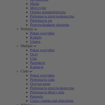
Maski
Mężczyźni
Opieka stomatologiczna
Pielęgnacja przeciwsłoneczna
Pielęgnacja ust
Przeciwdziałanie starzeniu
Perfumy
Pokaż wszystkie
Kobiety
Unisex
Makijaż
Pokaż wszystkie
Oczy
Usta
Paznokcie
Karnacja
Ciało
Pokaż wszystkie
Pielęgnacja ciała
Oczyszczanie
Pielęgnacja przeciwsłoneczna
Pielęgnacja dłoni i stóp
Panowie
Ciąża i opieka nad dzieckiem
Włosy