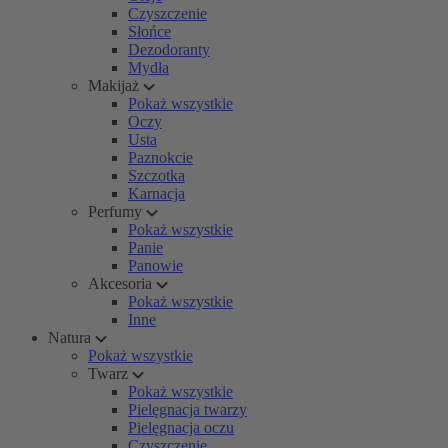
Czyszczenie
Słońce
Dezodoranty
Mydła
Makijaż
Pokaż wszystkie
Oczy
Usta
Paznokcie
Szczotka
Karnacja
Perfumy
Pokaż wszystkie
Panie
Panowie
Akcesoria
Pokaż wszystkie
Inne
Natura
Pokaż wszystkie
Twarz
Pokaż wszystkie
Pielęgnacja twarzy
Pielęgnacja oczu
Czyszczenie