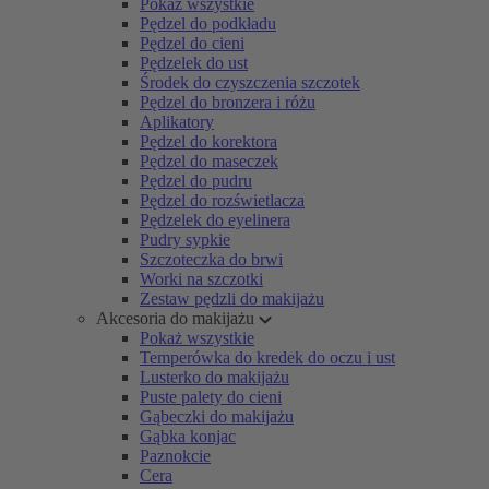
Pokaż wszystkie
Pędzel do podkładu
Pędzel do cieni
Pędzelek do ust
Środek do czyszczenia szczotek
Pędzel do bronzera i różu
Aplikatory
Pędzel do korektora
Pędzel do maseczek
Pędzel do pudru
Pędzel do rozświetlacza
Pędzelek do eyelinera
Pudry sypkie
Szczoteczka do brwi
Worki na szczotki
Zestaw pędzli do makijażu
Akcesoria do makijażu
Pokaż wszystkie
Temperówka do kredek do oczu i ust
Lusterko do makijażu
Puste palety do cieni
Gąbeczki do makijażu
Gąbka konjac
Paznokcie
Cera