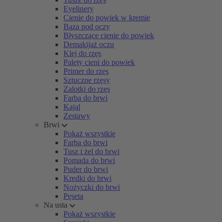
Eyelinery
Cienie do powiek w kremie
Baza pod oczy
Błyszczące cienie do powiek
Demakijaż oczu
Klej do rzęs
Palety cieni do powiek
Primer do rzęs
Sztuczne rzęsy
Zalotki do rzęs
Farba do brwi
Kajal
Zestawy
Brwi
Pokaż wszystkie
Farba do brwi
Tusz i żel do brwi
Pomada do brwi
Puder do brwi
Kredki do brwi
Nożyczki do brwi
Pęseta
Na usta
Pokaż wszystkie