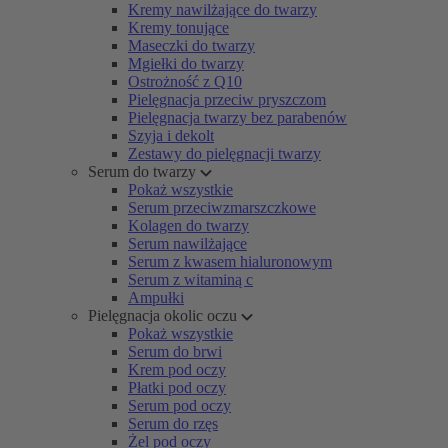
Kremy nawilżające do twarzy
Kremy tonujące
Maseczki do twarzy
Mgiełki do twarzy
Ostrożność z Q10
Pielęgnacja przeciw pryszczom
Pielęgnacja twarzy bez parabenów
Szyja i dekolt
Zestawy do pielęgnacji twarzy
Serum do twarzy
Pokaż wszystkie
Serum przeciwzmarszczkowe
Kolagen do twarzy
Serum nawilżające
Serum z kwasem hialuronowym
Serum z witaminą c
Ampułki
Pielęgnacja okolic oczu
Pokaż wszystkie
Serum do brwi
Krem pod oczy
Płatki pod oczy
Serum pod oczy
Serum do rzęs
Żel pod oczy