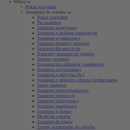
Włosy
Pokaż wszystkie
Szampony do włosów
Pokaż wszystkie
Pre-szampon
Szampon keratynowy
Szampon z olejkiem arganowym
Szampon wygładzający
Szampon dodający objętości
Szampon dla mężczyzn
Naturalny szampon do włosów
Srebrny szampon
Szampon bez silikonów i parabenów
Szampon oczyszczający
Szampon z odżywką 2w1
Szampon z olejkiem z drzewa herbacianego
Suchy szampon
Szampon przeciwłupieżowy
Szampon naprawczy
Szampon koloryzujący
Szampon nawilżający
Szampon w kostce
Mydło do włosów
Szampon do loków
Zestaw szamponów do włosów