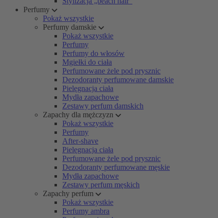
Stylizacja „beach hair”
Perfumy
Pokaż wszystkie
Perfumy damskie
Pokaż wszystkie
Perfumy
Perfumy do włosów
Mgiełki do ciała
Perfumowane żele pod prysznic
Dezodoranty perfumowane damskie
Pielęgnacja ciała
Mydła zapachowe
Zestawy perfum damskich
Zapachy dla mężczyzn
Pokaż wszystkie
Perfumy
After-shave
Pielęgnacja ciała
Perfumowane żele pod prysznic
Dezodoranty perfumowane męskie
Mydła zapachowe
Zestawy perfum męskich
Zapachy perfum
Pokaż wszystkie
Perfumy ambra