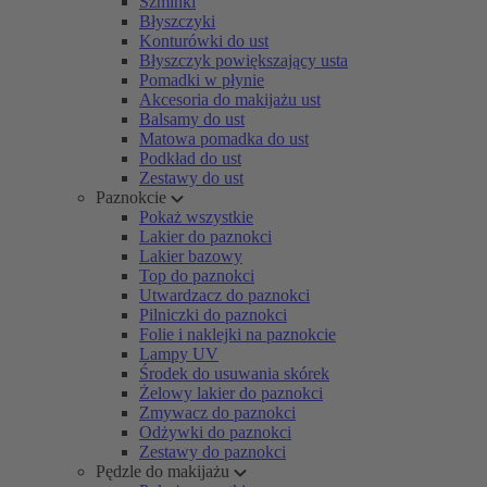
Szminki
Błyszczyki
Konturówki do ust
Błyszczyk powiększający usta
Pomadki w płynie
Akcesoria do makijażu ust
Balsamy do ust
Matowa pomadka do ust
Podkład do ust
Zestawy do ust
Paznokcie
Pokaż wszystkie
Lakier do paznokci
Lakier bazowy
Top do paznokci
Utwardzacz do paznokci
Pilniczki do paznokci
Folie i naklejki na paznokcie
Lampy UV
Środek do usuwania skórek
Żelowy lakier do paznokci
Zmywacz do paznokci
Odżywki do paznokci
Zestawy do paznokci
Pędzle do makijażu