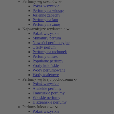
Perfumy wg sezonów
Pokaż wszystkie
Perfumy na wiosnę
Jesienne zapachy
Perfumy na lato
Perfumy na zimę
Najważniejsze wydarzenia
Pokaż wszystkie
Miniatury perfum
Nowości perfumeryjne
Oferty perfum
Perfumy na rachunek
Perfumy unisex
Popularne perfumy
Wody kolońskie
Wody perfumowane
Wody toaletowe
Perfumy wg kraju pochodzenia
Pokaż wszystkie
Arabskie perfumy
Francuskie perfumy
Włoskie perfumy
Hiszpańskie perfumy
Perfumy luksusowe
Pokaż wszystkie