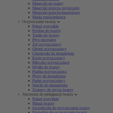
Maseczki na wągry
Maseczki przeciw pryszczom
Maseczki przeciwstarzeniowe
Maski rozświetlające
Oczyszczanie twarzy
Pokaż wszystkie
Peeling do twarzy
Toniki do twarzy
Płyn miceralny
Żel oczyszczający
Olejek oczyszczający
Chusteczki do demakijażu
Krem oczyszczający
Mleczko oczyszczające
Mydło do twarzy
Pianka oczyszczająca
Płyny do demakijażu
Puder oczyszczający
Waciki do demakijażu
Zestawy do mycia twarzy
Akcesoria do pielęgnacji twarzy
Pokaż wszystkie
Masaż twarzy
Szczoteczki do oczyszczania twarzy
Narzędzia do oczyszczania twarzy