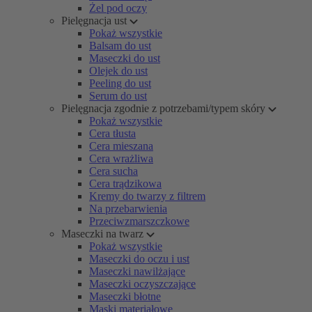
Żel pod oczy
Pielęgnacja ust
Pokaż wszystkie
Balsam do ust
Maseczki do ust
Olejek do ust
Peeling do ust
Serum do ust
Pielęgnacja zgodnie z potrzebami/typem skóry
Pokaż wszystkie
Cera tłusta
Cera mieszana
Cera wrażliwa
Cera sucha
Cera trądzikowa
Kremy do twarzy z filtrem
Na przebarwienia
Przeciwzmarszczkowe
Maseczki na twarz
Pokaż wszystkie
Maseczki do oczu i ust
Maseczki nawilżające
Maseczki oczyszczające
Maseczki błotne
Maski materiałowe