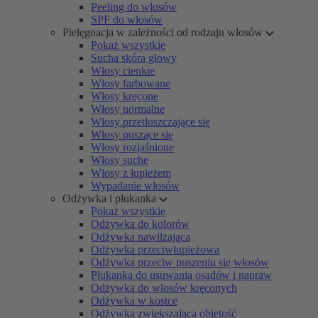
Peeling do włosów
SPF do włosów
Pielęgnacja w zależności od rodzaju włosów
Pokaż wszystkie
Sucha skóra głowy
Włosy cienkie
Włosy farbowane
Włosy kręcone
Włosy normalne
Włosy przetłuszczające się
Włosy puszące się
Włosy rozjaśnione
Włosy suche
Włosy z łupieżem
Wypadanie włosów
Odżywka i płukanka
Pokaż wszystkie
Odżywka do kolorów
Odżywka nawilżająca
Odżywka przeciwłupieżowa
Odżywka przeciw puszeniu się włosów
Płukanka do usuwania osadów i napraw
Odżywka do włosów kręconych
Odżywka w kostce
Odżywka zwiększająca objętość