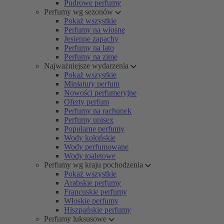
Pudrowe perfumy
Perfumy wg sezonów
Pokaż wszystkie
Perfumy na wiosnę
Jesienne zapachy
Perfumy na lato
Perfumy na zimę
Najważniejsze wydarzenia
Pokaż wszystkie
Miniatury perfum
Nowości perfumeryjne
Oferty perfum
Perfumy na rachunek
Perfumy unisex
Popularne perfumy
Wody kolońskie
Wody perfumowane
Wody toaletowe
Perfumy wg kraju pochodzenia
Pokaż wszystkie
Arabskie perfumy
Francuskie perfumy
Włoskie perfumy
Hiszpańskie perfumy
Perfumy luksusowe