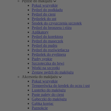
Pędzle do makijażu
Pokaż wszystkie
Pędzel do podkładu
Pędzel do cieni
Pędzelek do ust
Środek do czyszczenia szczotek
Pędzel do bronzera i różu
Aplikatory
Pędzel do korektora
Pędzel do maseczek
Pędzel do pudru
Pędzel do rozświetlacza
Pędzelek do eyelinera
Pudry sypkie
Szczoteczka do brwi
Worki na szczotki
Zestaw pędzli do makijażu
Akcesoria do makijażu
Pokaż wszystkie
Temperówka do kredek do oczu i ust
Lusterko do makijażu
Puste palety do cieni
Gąbeczki do makijażu
Gąbka konjac
Paznokcie