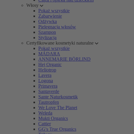
Włosy
Pokaż wszystkie
Zabarwienie
Odżywka
Pielęgnacja włosów
Szampon
Stylizacja
Certyfikowane kosmetyki naturalne
Pokaż wszystkie
MÁDARA
ANNEMARIE BÖRLIND
Hej Organic
Heliotrop
Lavera
Logona
Primavera
Santaverde
Sante Naturkosmetik
Tautropfen
We Love The Planet
Weleda
Mukti Organics
Cattier
GG's True Organics