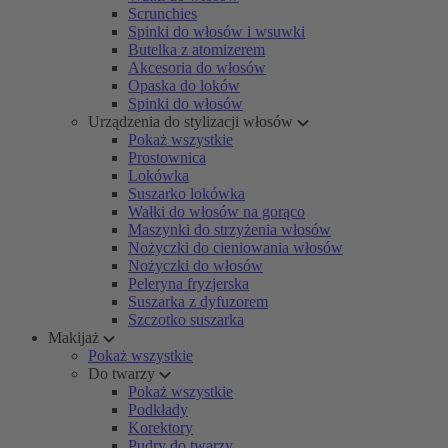
Scrunchies
Spinki do włosów i wsuwki
Butelka z atomizerem
Akcesoria do włosów
Opaska do loków
Spinki do włosów
Urządzenia do stylizacji włosów
Pokaż wszystkie
Prostownica
Lokówka
Suszarko lokówka
Wałki do włosów na gorąco
Maszynki do strzyżenia włosów
Nożyczki do cieniowania włosów
Nożyczki do włosów
Peleryna fryzjerska
Suszarka z dyfuzorem
Szczotko suszarka
Makijaż
Pokaż wszystkie
Do twarzy
Pokaż wszystkie
Podkłady
Korektory
Pudry do twarzy