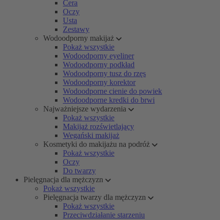
Cera
Oczy
Usta
Zestawy
Wodoodporny makijaż
Pokaż wszystkie
Wodoodporny eyeliner
Wodoodporny podkład
Wodoodporny tusz do rzęs
Wodoodporny korektor
Wodoodporne cienie do powiek
Wodoodporne kredki do brwi
Najważniejsze wydarzenia
Pokaż wszystkie
Makijaż rozświetlający
Wegański makijaż
Kosmetyki do makijażu na podróż
Pokaż wszystkie
Oczy
Do twarzy
Pielęgnacja dla mężczyzn
Pokaż wszystkie
Pielęgnacja twarzy dla mężczyzn
Pokaż wszystkie
Przeciwdziałanie starzeniu