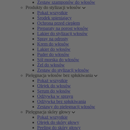
Zestaw szamponów do włosów
Produkty do stylizacji włosów
Pokaż wszystkie
Środek spieniający
Ochrona przed ciepłem
Preparaty na porost włosów
Lakier do stylizacji włosów
Spray na odrosty
Krem do włosów
Lakier do włosów
Puder do włosów
Sól morska do włosów
Żel do włosów
Zestaw do stylizacji włosów
Pielęgnacja włosów bez spłukiwania
Pokaż wszystkie
Olejek do włosów
Serum do włosów
Odżywka w sprayu
Odżywka bez spłukiwania
Zestawy do pielęgnacji włosów
Pielęgnacja skóry głowy
Pokaż wszystkie
Olejek do skóry głowy
Peeling do skóry głowy