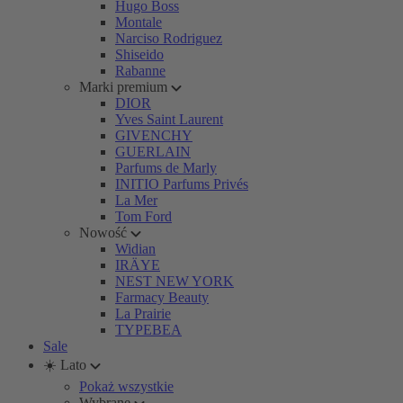
Hugo Boss
Montale
Narciso Rodriguez
Shiseido
Rabanne
Marki premium
DIOR
Yves Saint Laurent
GIVENCHY
GUERLAIN
Parfums de Marly
INITIO Parfums Privés
La Mer
Tom Ford
Nowość
Widian
IRÄYE
NEST NEW YORK
Farmacy Beauty
La Prairie
TYPEBEA
Sale
☀️ Lato
Pokaż wszystkie
Wybrane