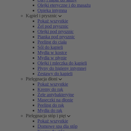
Olejki eteryczne i do masażu
Opieka intymna
Kąpiel i prysznic
Pokaż wszystkie
Żel pod prysznic
Olejki pod prysznic
Pianka pod prysznic
Peeling do ciała
Sól do kąpieli
Mydła w kostce
Mydła w płynie
Olejki i mleczka do kąpieli
Płyny do higieny intymnej
Zestawy do kąpieli
Pielęgnacja dłoni
Pokaż wszystkie
Kremy do rąk
Żele antybakteryjne
Maseczki na dłonie
Peeling do rąk
Mydła do rąk
Pielęgnacja stóp i pięt
Pokaż wszystkie
Domowe spa dla stóp