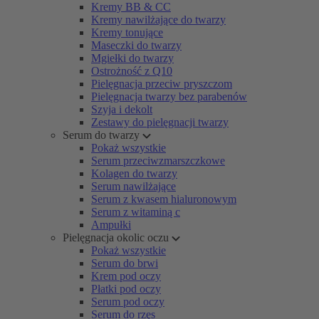
Kremy BB & CC
Kremy nawilżające do twarzy
Kremy tonujące
Maseczki do twarzy
Mgiełki do twarzy
Ostrożność z Q10
Pielęgnacja przeciw pryszczom
Pielęgnacja twarzy bez parabenów
Szyja i dekolt
Zestawy do pielęgnacji twarzy
Serum do twarzy
Pokaż wszystkie
Serum przeciwzmarszczkowe
Kolagen do twarzy
Serum nawilżające
Serum z kwasem hialuronowym
Serum z witaminą c
Ampułki
Pielęgnacja okolic oczu
Pokaż wszystkie
Serum do brwi
Krem pod oczy
Płatki pod oczy
Serum pod oczy
Serum do rzęs