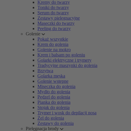
Kremy do twarzy
Toniki do twarzy
Serum do twarzy
Zestawy pielęgnacyjne
Maseczki do twarzy
Peeling do twarzy
Golenie
Pokaż wszystkie
Krem do golenia
Golenie na mokro
Krem i balsam po goleniu
Golarki elektryczne i trymery
Tradycyjne maszynki do golenia
Brzytwa
Golarka męska
Golenie wstępne
Miseczka do golenia
Mydło do golenia
Pędzel do golenia
Pianka do golenia
Stojak do golenia
Trymer i wosk do depilacji nosa
Żel do golenia
Zestawy do golenia
Pielęgnacja brody