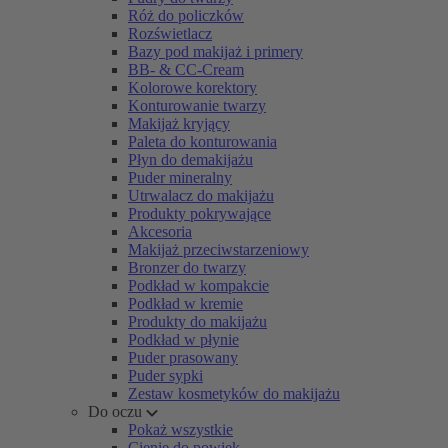
Róż do policzków
Rozświetlacz
Bazy pod makijaż i primery
BB- & CC-Cream
Kolorowe korektory
Konturowanie twarzy
Makijaż kryjący
Paleta do konturowania
Płyn do demakijażu
Puder mineralny
Utrwalacz do makijażu
Produkty pokrywające
Akcesoria
Makijaż przeciwstarzeniowy
Bronzer do twarzy
Podkład w kompakcie
Podkład w kremie
Produkty do makijażu
Podkład w płynie
Puder prasowany
Puder sypki
Zestaw kosmetyków do makijażu
Do oczu
Pokaż wszystkie
Cienie do powiek