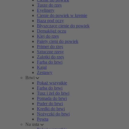
Tusze do rzęs
Eyelinery
Cienie do powiek w kremie
Baza pod oczy
Błyszczące cienie do powiek
Demakijaż oczu
Klej do rzęs
Palety cieni do powiek
Primer do rzęs
Sztuczne rzęsy
Zalotki do rzęs
Farba do brwi
Kajal
Zestawy
Brwi
Pokaż wszystkie
Farba do brwi
Tusz i żel do brwi
Pomada do brwi
Puder do brwi
Kredki do brwi
Nożyczki do brwi
Pęseta
Na usta