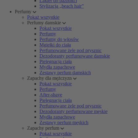
Lakier do paznokci
Stylizacja „beach hair”
Perfumy
Pokaż wszystkie
Perfumy damskie
Pokaż wszystkie
Perfumy
Perfumy do włosów
Mgiełki do ciała
Perfumowane żele pod prysznic
Dezodoranty perfumowane damskie
Pielęgnacja ciała
Mydła zapachowe
Zestawy perfum damskich
Zapachy dla mężczyzn
Pokaż wszystkie
Perfumy
After-shave
Pielęgnacja ciała
Perfumowane żele pod prysznic
Dezodoranty perfumowane męskie
Mydła zapachowe
Zestawy perfum męskich
Zapachy perfum
Pokaż wszystkie