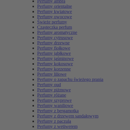
Perfumy ambra
Perfumy orientalne
Perfumy kwiatowe
Perfumy owocowe
Świeże perfumy
Cząsteczka perfum
Perfumy aromatyczne
Perfumy cytrusowe
Perfumy drzewne
Perfumy fiołkowe
Perfumy jabłkowe
Perfumy jaśminowe
Perfumy kokosowe
Perfumy korzenne
Perfumy liliowe
Perfumy o zapachu świeżego prania
Perfumy oud
Perfumy piżmowe
Perfumy różane
Perfumy szyprowe
Perfumy waniliowe
Perfumy z bergamotką
Perfumy z drzewem sandałowym
Perfumy z paczulą
Perfumy z wetiwerem