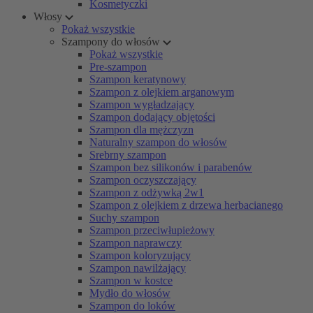
Kosmetyczki
Włosy
Pokaż wszystkie
Szampony do włosów
Pokaż wszystkie
Pre-szampon
Szampon keratynowy
Szampon z olejkiem arganowym
Szampon wygładzający
Szampon dodający objętości
Szampon dla mężczyzn
Naturalny szampon do włosów
Srebrny szampon
Szampon bez silikonów i parabenów
Szampon oczyszczający
Szampon z odżywką 2w1
Szampon z olejkiem z drzewa herbacianego
Suchy szampon
Szampon przeciwłupieżowy
Szampon naprawczy
Szampon koloryzujący
Szampon nawilżający
Szampon w kostce
Mydło do włosów
Szampon do loków