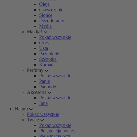
Oleje
Czyszczenie
Słońce
Dezodoranty
Mydła
Makijaż
Pokaż wszystkie
Oczy
Usta
Paznokcie
Szczotka
Karnacja
Perfumy
Pokaż wszystkie
Panie
Panowie
Akcesoria
Pokaż wszystkie
Inne
Natura
Pokaż wszystkie
Twarz
Pokaż wszystkie
Pielęgnacja twarzy
Pielęgnacja oczu