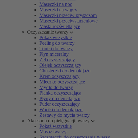
Maseczki na noc
Maseczki na wągry
Maseczki przeciw pryszczom
Maseczki przeciwstarzeniowe
Maski rozświetlające
Oczyszczanie twarzy
Pokaż wszystkie
Peeling do twarzy
Toniki do twarzy
Płyn miceralny
Żel oczyszczający
Olejek oczyszczający
Chusteczki do demakijażu
Krem oczyszczający
Mleczko oczyszczające
Mydło do twarzy
Pianka oczyszczająca
Płyny do demakijażu
Puder oczyszczający
Waciki do demakijażu
Zestawy do mycia twarzy
Akcesoria do pielęgnacji twarzy
Pokaż wszystkie
Masaż twarzy
Szczoteczki do oczyszczania twarzy