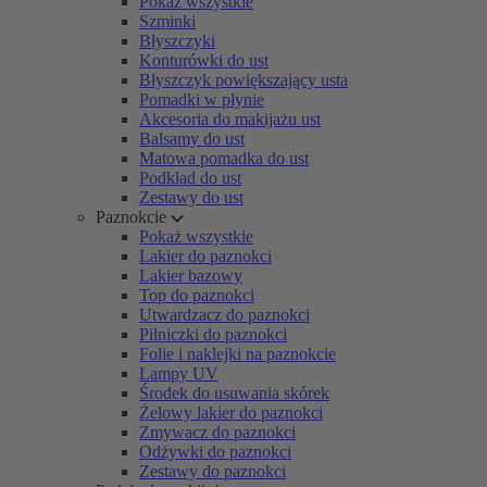
Pokaż wszystkie
Szminki
Błyszczyki
Konturówki do ust
Błyszczyk powiększający usta
Pomadki w płynie
Akcesoria do makijażu ust
Balsamy do ust
Matowa pomadka do ust
Podkład do ust
Zestawy do ust
Paznokcie
Pokaż wszystkie
Lakier do paznokci
Lakier bazowy
Top do paznokci
Utwardzacz do paznokci
Pilniczki do paznokci
Folie i naklejki na paznokcie
Lampy UV
Środek do usuwania skórek
Żelowy lakier do paznokci
Zmywacz do paznokci
Odżywki do paznokci
Zestawy do paznokci