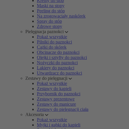
Kremy do stóp
Maski na stopy
Peeling do stóp
Na zrogowaciały naskórek
Spray do stóp
Zdrowe stopy
Pielęgnacja paznokci
Pokaż wszystkie
Pilniki do paznokci
Cążki do skórek
Obcinacze do paznokci
Olejki i sztyfty do paznokci
Nożyczki do paznokci
Lakiery do paznokci
Utwardzacz do paznokci
Zestawy do pielęgnacji
Pokaż wszystkie
Zestawy do kąpieli
Przybornik do paznokci
Zestawy prezentowe
Zestawy do manicure
Zestawy do pielęgnacji ciała
Akcesoria
Pokaż wszystkie
Myjki i gąbki do kąpieli