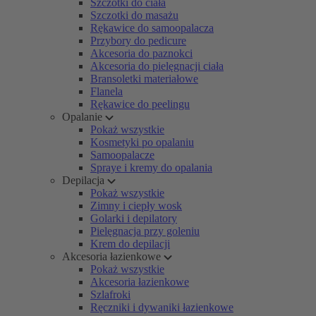
Szczotki do ciała
Szczotki do masażu
Rękawice do samoopalacza
Przybory do pedicure
Akcesoria do paznokci
Akcesoria do pielęgnacji ciała
Bransoletki materiałowe
Flanela
Rękawice do peelingu
Opalanie
Pokaż wszystkie
Kosmetyki po opalaniu
Samoopalacze
Spraye i kremy do opalania
Depilacja
Pokaż wszystkie
Zimny i ciepły wosk
Golarki i depilatory
Pielęgnacja przy goleniu
Krem do depilacji
Akcesoria łazienkowe
Pokaż wszystkie
Akcesoria łazienkowe
Szlafroki
Ręczniki i dywaniki łazienkowe