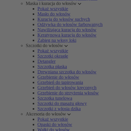
Maska i kuracja do włosów
Pokaż wszystkie
Masło do włosów
Kuracja do włosów suchych
Odżywka do włosów farbowanych
Nawilżająca kuracja do włosów
Keratynowa kuracja do włosów
Zabieg na włosy loki
Szczotki do włosów
Pokaż wszystkie
Szczotki okrągłe
Detangler
Szczotka płaska
Drewniana szczotka do włosów
Grzebienie do włosów
Grzebień do tapirowania
Grzebień do włosów kręconych
Grzebienie do strzyżenia włosów
Szczotka tunelowa
Szczotki do masażu głowy
Szczotki z włosia dzika
Akcesoria do włosów
Pokaż wszystkie
Opaski do włosów
Wałki do włosów