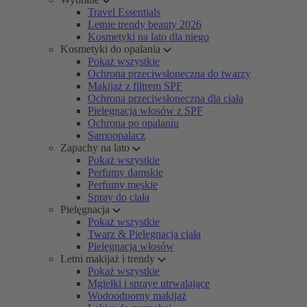
Travel Essentials
Letnie trendy beauty 2026
Kosmetyki na lato dla niego
Kosmetyki do opalania
Pokaż wszystkie
Ochrona przeciwsłoneczna do twarzy
Makijaż z filtrem SPF
Ochrona przeciwsłoneczna dla ciała
Pielęgnacja włosów z SPF
Ochrona po opalaniu
Samoopalacz
Zapachy na lato
Pokaż wszystkie
Perfumy damskie
Perfumy męskie
Spray do ciała
Pielęgnacja
Pokaż wszystkie
Twarz & Pielęgnacja ciała
Pielęgnacja włosów
Letni makijaż i trendy
Pokaż wszystkie
Mgiełki i spraye utrwalające
Wodoodporny makijaż