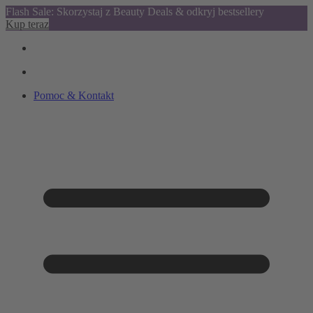
Flash Sale: Skorzystaj z Beauty Deals & odkryj bestsellery
Kup teraz
Pomoc & Kontakt