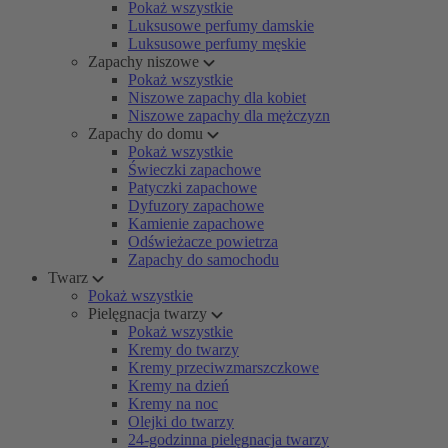
Pokaż wszystkie
Luksusowe perfumy damskie
Luksusowe perfumy męskie
Zapachy niszowe
Pokaż wszystkie
Niszowe zapachy dla kobiet
Niszowe zapachy dla mężczyzn
Zapachy do domu
Pokaż wszystkie
Świeczki zapachowe
Patyczki zapachowe
Dyfuzory zapachowe
Kamienie zapachowe
Odświeżacze powietrza
Zapachy do samochodu
Twarz
Pokaż wszystkie
Pielęgnacja twarzy
Pokaż wszystkie
Kremy do twarzy
Kremy przeciwzmarszczkowe
Kremy na dzień
Kremy na noc
Olejki do twarzy
24-godzinna pielęgnacja twarzy