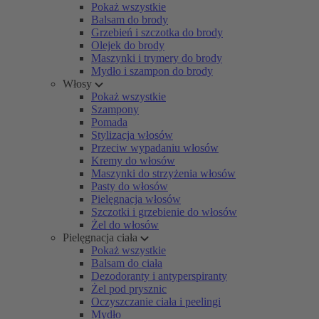
Pokaż wszystkie
Balsam do brody
Grzebień i szczotka do brody
Olejek do brody
Maszynki i trymery do brody
Mydło i szampon do brody
Włosy
Pokaż wszystkie
Szampony
Pomada
Stylizacja włosów
Przeciw wypadaniu włosów
Kremy do włosów
Maszynki do strzyżenia włosów
Pasty do włosów
Pielęgnacja włosów
Szczotki i grzebienie do włosów
Żel do włosów
Pielęgnacja ciała
Pokaż wszystkie
Balsam do ciała
Dezodoranty i antyperspiranty
Żel pod prysznic
Oczyszczanie ciała i peelingi
Mydło