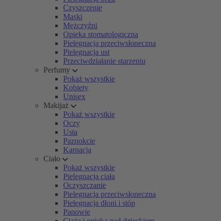
Czyszczenie
Maski
Mężczyźni
Opieka stomatologiczna
Pielęgnacja przeciwsłoneczna
Pielęgnacja ust
Przeciwdziałanie starzeniu
Perfumy
Pokaż wszystkie
Kobiety
Unisex
Makijaż
Pokaż wszystkie
Oczy
Usta
Paznokcie
Karnacja
Ciało
Pokaż wszystkie
Pielęgnacja ciała
Oczyszczanie
Pielęgnacja przeciwsłoneczna
Pielęgnacja dłoni i stóp
Panowie
Ciąża i opieka nad dzieckiem