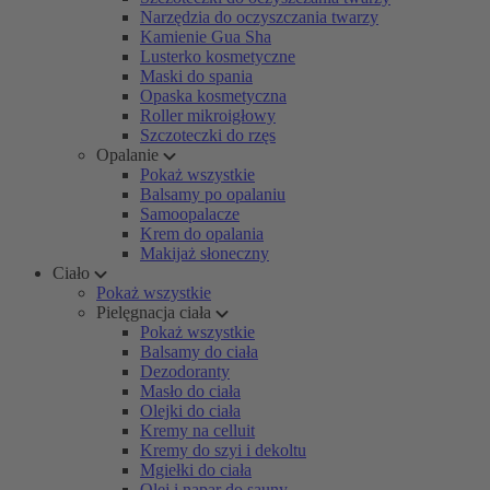
Narzędzia do oczyszczania twarzy
Kamienie Gua Sha
Lusterko kosmetyczne
Maski do spania
Opaska kosmetyczna
Roller mikroigłowy
Szczoteczki do rzęs
Opalanie
Pokaż wszystkie
Balsamy po opalaniu
Samoopalacze
Krem do opalania
Makijaż słoneczny
Ciało
Pokaż wszystkie
Pielęgnacja ciała
Pokaż wszystkie
Balsamy do ciała
Dezodoranty
Masło do ciała
Olejki do ciała
Kremy na celluit
Kremy do szyi i dekoltu
Mgiełki do ciała
Olej i napar do sauny