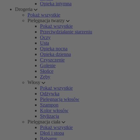
Opieka intymna
Drogeria
Pokaż wszystkie
Pielęgnacja twarzy
Pokaż wszystkie
Przeciwdziałanie starzeniu
Oczy
Usta
Opieka nocna
Opieka dzienna
Czyszczenie
Golenie
Słońce
Zęby
Włosy
Pokaż wszystkie
Odżywka
Pielęgnacja włosów
Szampon
Kolor włosów
Stylizacja
Pielęgnacja ciała
Pokaż wszystkie
Dłoń i stopa
Balsamy