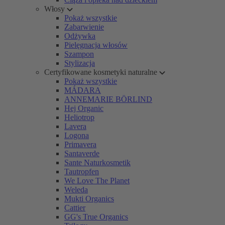
Włosy
Pokaż wszystkie
Zabarwienie
Odżywka
Pielęgnacja włosów
Szampon
Stylizacja
Certyfikowane kosmetyki naturalne
Pokaż wszystkie
MÁDARA
ANNEMARIE BÖRLIND
Hej Organic
Heliotrop
Lavera
Logona
Primavera
Santaverde
Sante Naturkosmetik
Tautropfen
We Love The Planet
Weleda
Mukti Organics
Cattier
GG's True Organics