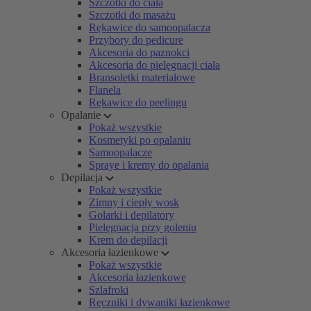
Szczotki do ciała
Szczotki do masażu
Rękawice do samoopalacza
Przybory do pedicure
Akcesoria do paznokci
Akcesoria do pielęgnacji ciała
Bransoletki materiałowe
Flanela
Rękawice do peelingu
Opalanie
Pokaż wszystkie
Kosmetyki po opalaniu
Samoopalacze
Spraye i kremy do opalania
Depilacja
Pokaż wszystkie
Zimny i ciepły wosk
Golarki i depilatory
Pielęgnacja przy goleniu
Krem do depilacji
Akcesoria łazienkowe
Pokaż wszystkie
Akcesoria łazienkowe
Szlafroki
Ręczniki i dywaniki łazienkowe