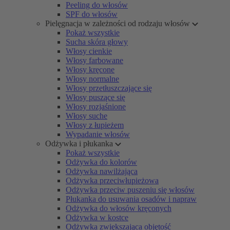
Peeling do włosów
SPF do włosów
Pielęgnacja w zależności od rodzaju włosów
Pokaż wszystkie
Sucha skóra głowy
Włosy cienkie
Włosy farbowane
Włosy kręcone
Włosy normalne
Włosy przetłuszczające się
Włosy puszące się
Włosy rozjaśnione
Włosy suche
Włosy z łupieżem
Wypadanie włosów
Odżywka i płukanka
Pokaż wszystkie
Odżywka do kolorów
Odżywka nawilżająca
Odżywka przeciwłupieżowa
Odżywka przeciw puszeniu się włosów
Płukanka do usuwania osadów i napraw
Odżywka do włosów kręconych
Odżywka w kostce
Odżywka zwiększająca objętość