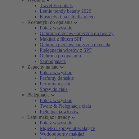
Travel Essentials
Letnie trendy beauty 2026
Kosmetyki na lato dla niego
Kosmetyki do opalania
Pokaż wszystkie
Ochrona przeciwsłoneczna do twarzy
Makijaż z filtrem SPF
Ochrona przeciwsłoneczna dla ciała
Pielęgnacja włosów z SPF
Ochrona po opalaniu
Samoopalacz
Zapachy na lato
Pokaż wszystkie
Perfumy damskie
Perfumy męskie
Spray do ciała
Pielęgnacja
Pokaż wszystkie
Twarz & Pielęgnacja ciała
Pielęgnacja włosów
Letni makijaż i trendy
Pokaż wszystkie
Mgiełki i spraye utrwalające
Wodoodporny makijaż