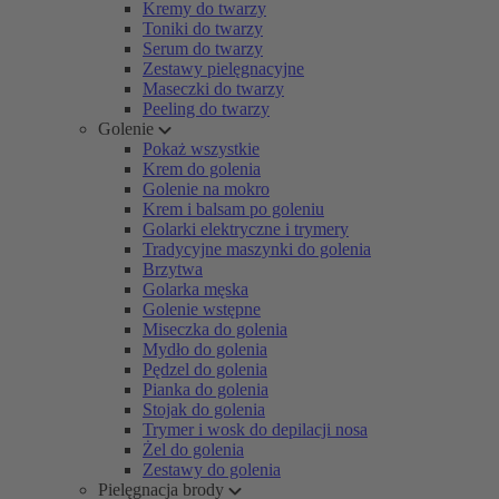
Kremy do twarzy
Toniki do twarzy
Serum do twarzy
Zestawy pielęgnacyjne
Maseczki do twarzy
Peeling do twarzy
Golenie
Pokaż wszystkie
Krem do golenia
Golenie na mokro
Krem i balsam po goleniu
Golarki elektryczne i trymery
Tradycyjne maszynki do golenia
Brzytwa
Golarka męska
Golenie wstępne
Miseczka do golenia
Mydło do golenia
Pędzel do golenia
Pianka do golenia
Stojak do golenia
Trymer i wosk do depilacji nosa
Żel do golenia
Zestawy do golenia
Pielęgnacja brody