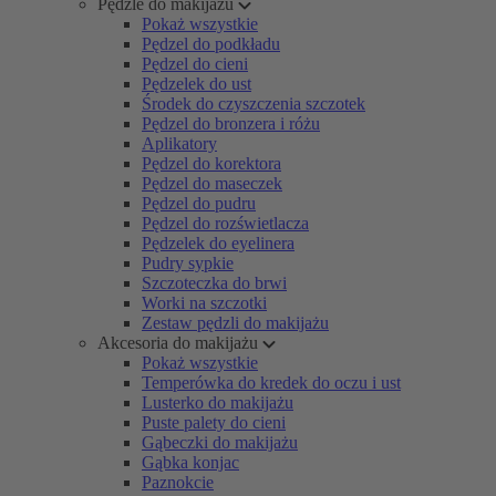
Pędzle do makijażu
Pokaż wszystkie
Pędzel do podkładu
Pędzel do cieni
Pędzelek do ust
Środek do czyszczenia szczotek
Pędzel do bronzera i różu
Aplikatory
Pędzel do korektora
Pędzel do maseczek
Pędzel do pudru
Pędzel do rozświetlacza
Pędzelek do eyelinera
Pudry sypkie
Szczoteczka do brwi
Worki na szczotki
Zestaw pędzli do makijażu
Akcesoria do makijażu
Pokaż wszystkie
Temperówka do kredek do oczu i ust
Lusterko do makijażu
Puste palety do cieni
Gąbeczki do makijażu
Gąbka konjac
Paznokcie