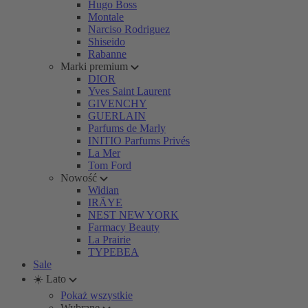
Hugo Boss
Montale
Narciso Rodriguez
Shiseido
Rabanne
Marki premium
DIOR
Yves Saint Laurent
GIVENCHY
GUERLAIN
Parfums de Marly
INITIO Parfums Privés
La Mer
Tom Ford
Nowość
Widian
IRÄYE
NEST NEW YORK
Farmacy Beauty
La Prairie
TYPEBEA
Sale
☀️ Lato
Pokaż wszystkie
Wybrane