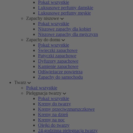
Pokaż wszystkie
Luksusowe perfumy damskie
Luksusowe perfumy męskie
Zapachy niszowe
Pokaż wszystkie
Niszowe zapachy dla kobiet
Niszowe zapachy dla mężczyzn
Zapachy do domu
Pokaż wszystkie
Świeczki zapachowe
Patyczki zapachowe
Dyfuzory zapachowe
Kamienie zapachowe
Odświeżacze powietrza
Zapachy do samochodu
Twarz
Pokaż wszystkie
Pielęgnacja twarzy
Pokaż wszystkie
Kremy do twarzy
Kremy przeciwzmarszczkowe
Kremy na dzień
Kremy na noc
Olejki do twarzy
24-godzinna pielęgnacja twarzy