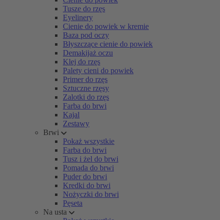
Tusze do rzęs
Eyelinery
Cienie do powiek w kremie
Baza pod oczy
Błyszczące cienie do powiek
Demakijaż oczu
Klej do rzęs
Palety cieni do powiek
Primer do rzęs
Sztuczne rzęsy
Zalotki do rzęs
Farba do brwi
Kajal
Zestawy
Brwi
Pokaż wszystkie
Farba do brwi
Tusz i żel do brwi
Pomada do brwi
Puder do brwi
Kredki do brwi
Nożyczki do brwi
Pęseta
Na usta