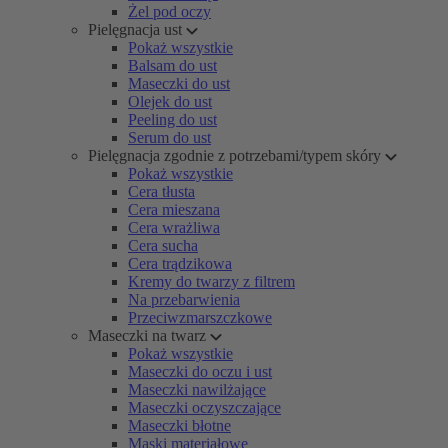
Żel pod oczy
Pielęgnacja ust
Pokaż wszystkie
Balsam do ust
Maseczki do ust
Olejek do ust
Peeling do ust
Serum do ust
Pielęgnacja zgodnie z potrzebami/typem skóry
Pokaż wszystkie
Cera tłusta
Cera mieszana
Cera wrażliwa
Cera sucha
Cera trądzikowa
Kremy do twarzy z filtrem
Na przebarwienia
Przeciwzmarszczkowe
Maseczki na twarz
Pokaż wszystkie
Maseczki do oczu i ust
Maseczki nawilżające
Maseczki oczyszczające
Maseczki błotne
Maski materiałowe