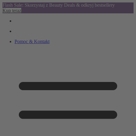
Flash Sale: Skorzystaj z Beauty Deals & odkryj bestsellery
Kup teraz
Pomoc & Kontakt