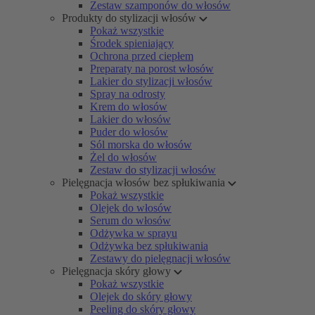
Zestaw szamponów do włosów
Produkty do stylizacji włosów
Pokaż wszystkie
Środek spieniający
Ochrona przed ciepłem
Preparaty na porost włosów
Lakier do stylizacji włosów
Spray na odrosty
Krem do włosów
Lakier do włosów
Puder do włosów
Sól morska do włosów
Żel do włosów
Zestaw do stylizacji włosów
Pielęgnacja włosów bez spłukiwania
Pokaż wszystkie
Olejek do włosów
Serum do włosów
Odżywka w sprayu
Odżywka bez spłukiwania
Zestawy do pielęgnacji włosów
Pielęgnacja skóry głowy
Pokaż wszystkie
Olejek do skóry głowy
Peeling do skóry głowy