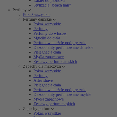
Lakier do paznokci
Stylizacja „beach hair”
Perfumy
Pokaż wszystkie
Perfumy damskie
Pokaż wszystkie
Perfumy
Perfumy do włosów
Mgiełki do ciała
Perfumowane żele pod prysznic
Dezodoranty perfumowane damskie
Pielęgnacja ciała
Mydła zapachowe
Zestawy perfum damskich
Zapachy dla mężczyzn
Pokaż wszystkie
Perfumy
After-shave
Pielęgnacja ciała
Perfumowane żele pod prysznic
Dezodoranty perfumowane męskie
Mydła zapachowe
Zestawy perfum męskich
Zapachy perfum
Pokaż wszystkie