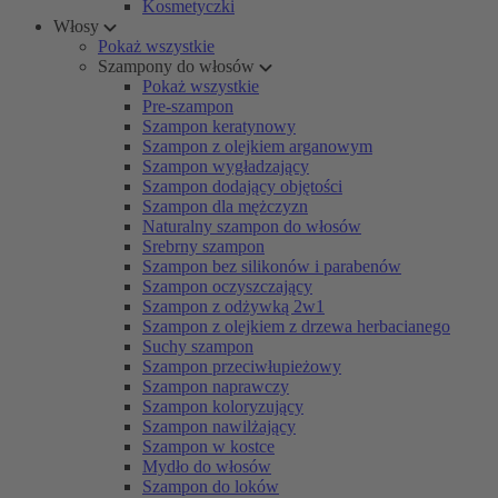
Kosmetyczki
Włosy
Pokaż wszystkie
Szampony do włosów
Pokaż wszystkie
Pre-szampon
Szampon keratynowy
Szampon z olejkiem arganowym
Szampon wygładzający
Szampon dodający objętości
Szampon dla mężczyzn
Naturalny szampon do włosów
Srebrny szampon
Szampon bez silikonów i parabenów
Szampon oczyszczający
Szampon z odżywką 2w1
Szampon z olejkiem z drzewa herbacianego
Suchy szampon
Szampon przeciwłupieżowy
Szampon naprawczy
Szampon koloryzujący
Szampon nawilżający
Szampon w kostce
Mydło do włosów
Szampon do loków