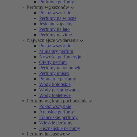
Pudrowe perfumy
Perfumy wg sezonów
Pokaż wszystkie
Perfumy na wiosnę
Jesienne zapachy
Perfumy na lato
Perfumy na zimę
Najważniejsze wydarzenia
Pokaż wszystkie
Miniatury perfum
Nowości perfumeryjne
Oferty perfum
Perfumy na rachunek
Perfumy unisex
Popularne perfumy
Wody kolońskie
Wody perfumowane
Wody toaletowe
Perfumy wg kraju pochodzenia
Pokaż wszystkie
Arabskie perfumy
Francuskie perfumy
Włoskie perfumy
Hiszpańskie perfumy
Perfumy luksusowe