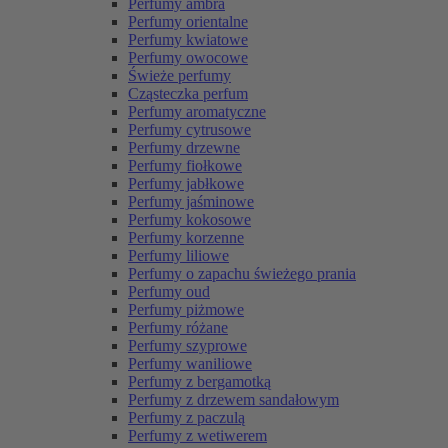
Perfumy ambra
Perfumy orientalne
Perfumy kwiatowe
Perfumy owocowe
Świeże perfumy
Cząsteczka perfum
Perfumy aromatyczne
Perfumy cytrusowe
Perfumy drzewne
Perfumy fiołkowe
Perfumy jabłkowe
Perfumy jaśminowe
Perfumy kokosowe
Perfumy korzenne
Perfumy liliowe
Perfumy o zapachu świeżego prania
Perfumy oud
Perfumy piżmowe
Perfumy różane
Perfumy szyprowe
Perfumy waniliowe
Perfumy z bergamotką
Perfumy z drzewem sandałowym
Perfumy z paczulą
Perfumy z wetiwerem