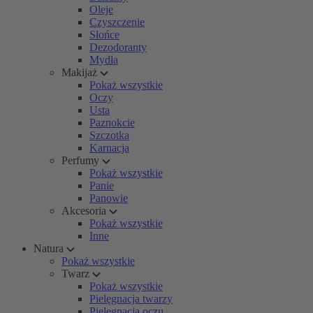
Oleje
Czyszczenie
Słońce
Dezodoranty
Mydła
Makijaż
Pokaż wszystkie
Oczy
Usta
Paznokcie
Szczotka
Karnacja
Perfumy
Pokaż wszystkie
Panie
Panowie
Akcesoria
Pokaż wszystkie
Inne
Natura
Pokaż wszystkie
Twarz
Pokaż wszystkie
Pielęgnacja twarzy
Pielęgnacja oczu