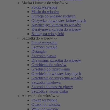
Maska i kuracja do włosów
Pokaż wszystkie
Masło do włosów
Kuracja do włosów suchych
Odżywka do włosów farbowanych
Nawilżająca kuracja do włosów
Keratynowa kuracja do włosów
Zabieg na włosy loki
Szczotki do włosów
Pokaż wszystkie
Szczotki okrągłe
Detangler
Szczotka płaska
Drewniana szczotka do włosów
Grzebienie do włosów
Grzebień do tapirowania
Grzebień do włosów kręconych
Grzebienie do strzyżenia włosów
Szczotka tunelowa
Szczotki do masażu głowy
Szczotki z włosia dzika
Akcesoria do włosów
Pokaż wszystkie
Opaski do włosów
Wałki do włosów