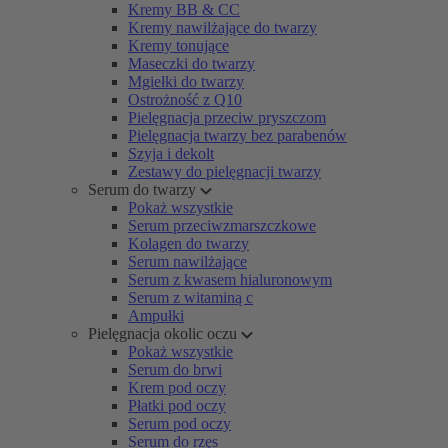
Kremy BB & CC
Kremy nawilżające do twarzy
Kremy tonujące
Maseczki do twarzy
Mgiełki do twarzy
Ostrożność z Q10
Pielęgnacja przeciw pryszczom
Pielęgnacja twarzy bez parabenów
Szyja i dekolt
Zestawy do pielęgnacji twarzy
Serum do twarzy
Pokaż wszystkie
Serum przeciwzmarszczkowe
Kolagen do twarzy
Serum nawilżające
Serum z kwasem hialuronowym
Serum z witaminą c
Ampułki
Pielęgnacja okolic oczu
Pokaż wszystkie
Serum do brwi
Krem pod oczy
Płatki pod oczy
Serum pod oczy
Serum do rzęs