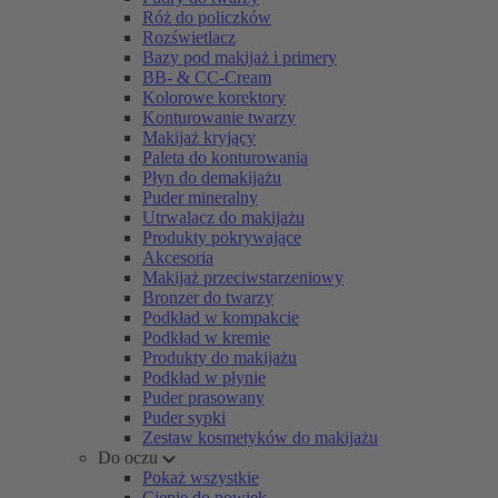
Róż do policzków
Rozświetlacz
Bazy pod makijaż i primery
BB- & CC-Cream
Kolorowe korektory
Konturowanie twarzy
Makijaż kryjący
Paleta do konturowania
Płyn do demakijażu
Puder mineralny
Utrwalacz do makijażu
Produkty pokrywające
Akcesoria
Makijaż przeciwstarzeniowy
Bronzer do twarzy
Podkład w kompakcie
Podkład w kremie
Produkty do makijażu
Podkład w płynie
Puder prasowany
Puder sypki
Zestaw kosmetyków do makijażu
Do oczu
Pokaż wszystkie
Cienie do powiek