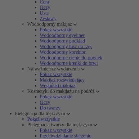
Cera
Oczy
Usta
Zestawy
Wodoodporny makijaż
Pokaż wszystkie
Wodoodporny eyeliner
Wodoodporny podkład
Wodoodporny tusz do rzęs
Wodoodporny korektor
Wodoodporne cienie do powiek
Wodoodporne kredki do brwi
Najważniejsze wydarzenia
Pokaż wszystkie
Makijaż rozświetlający
Wegański makijaż
Kosmetyki do makijażu na podróż
Pokaż wszystkie
Oczy
Do twarzy
Pielęgnacja dla mężczyzn
Pokaż wszystkie
Pielęgnacja twarzy dla mężczyzn
Pokaż wszystkie
Przeciwdziałanie starzeniu