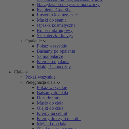
Narzędzia do oczyszczania twarzy
Kamienie Gua Sha
Lusterko kosmetyczne
Maski do spania
Opaska kosmetyczna
Roller mikroigłowy
Szczoteczki do rzęs
Opalanie
Pokaż wszystkie
Balsamy po opalaniu
Samoopalacze
Krem do opalania
Makijaż słoneczny
Ciało
Pokaż wszystkie
Pielęgnacja ciała
Pokaż wszystkie
Balsamy do ciała
Dezodoranty
Masło do ciała
Olejki do ciała
Kremy na celluit
Kremy do szyi i dekoltu
Mgiełki do ciała
Olej i napar do sauny