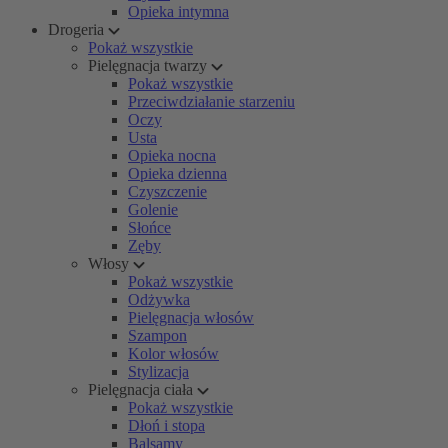
Opieka intymna
Drogeria
Pokaż wszystkie
Pielęgnacja twarzy
Pokaż wszystkie
Przeciwdziałanie starzeniu
Oczy
Usta
Opieka nocna
Opieka dzienna
Czyszczenie
Golenie
Słońce
Zęby
Włosy
Pokaż wszystkie
Odżywka
Pielęgnacja włosów
Szampon
Kolor włosów
Stylizacja
Pielęgnacja ciała
Pokaż wszystkie
Dłoń i stopa
Balsamy