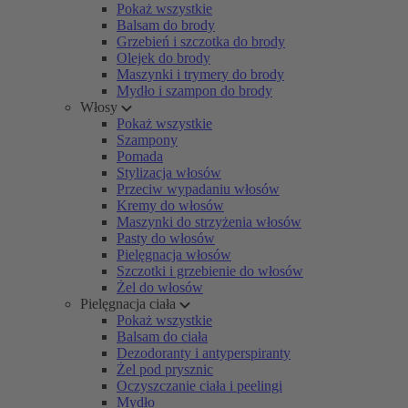
Pokaż wszystkie
Balsam do brody
Grzebień i szczotka do brody
Olejek do brody
Maszynki i trymery do brody
Mydło i szampon do brody
Włosy
Pokaż wszystkie
Szampony
Pomada
Stylizacja włosów
Przeciw wypadaniu włosów
Kremy do włosów
Maszynki do strzyżenia włosów
Pasty do włosów
Pielęgnacja włosów
Szczotki i grzebienie do włosów
Żel do włosów
Pielęgnacja ciała
Pokaż wszystkie
Balsam do ciała
Dezodoranty i antyperspiranty
Żel pod prysznic
Oczyszczanie ciała i peelingi
Mydło