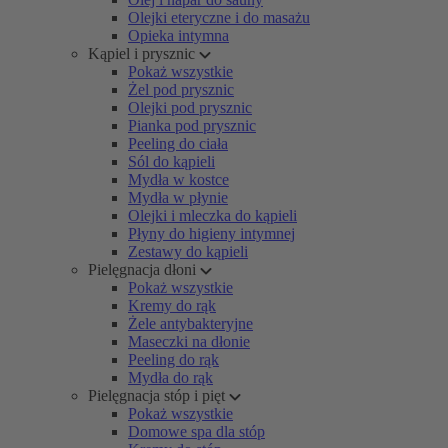
Olejki eteryczne i do masażu
Opieka intymna
Kąpiel i prysznic
Pokaż wszystkie
Żel pod prysznic
Olejki pod prysznic
Pianka pod prysznic
Peeling do ciała
Sól do kąpieli
Mydła w kostce
Mydła w płynie
Olejki i mleczka do kąpieli
Płyny do higieny intymnej
Zestawy do kąpieli
Pielęgnacja dłoni
Pokaż wszystkie
Kremy do rąk
Żele antybakteryjne
Maseczki na dłonie
Peeling do rąk
Mydła do rąk
Pielęgnacja stóp i pięt
Pokaż wszystkie
Domowe spa dla stóp