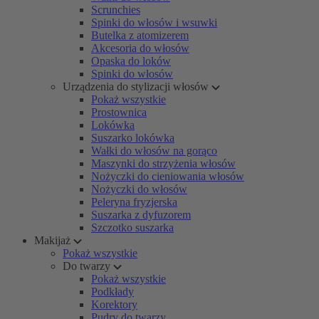
Scrunchies
Spinki do włosów i wsuwki
Butelka z atomizerem
Akcesoria do włosów
Opaska do loków
Spinki do włosów
Urządzenia do stylizacji włosów
Pokaż wszystkie
Prostownica
Lokówka
Suszarko lokówka
Wałki do włosów na gorąco
Maszynki do strzyżenia włosów
Nożyczki do cieniowania włosów
Nożyczki do włosów
Peleryna fryzjerska
Suszarka z dyfuzorem
Szczotko suszarka
Makijaż
Pokaż wszystkie
Do twarzy
Pokaż wszystkie
Podkłady
Korektory
Pudry do twarzy