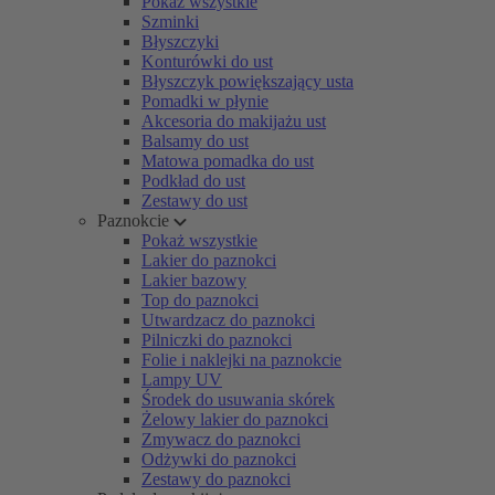
Pokaż wszystkie
Szminki
Błyszczyki
Konturówki do ust
Błyszczyk powiększający usta
Pomadki w płynie
Akcesoria do makijażu ust
Balsamy do ust
Matowa pomadka do ust
Podkład do ust
Zestawy do ust
Paznokcie
Pokaż wszystkie
Lakier do paznokci
Lakier bazowy
Top do paznokci
Utwardzacz do paznokci
Pilniczki do paznokci
Folie i naklejki na paznokcie
Lampy UV
Środek do usuwania skórek
Żelowy lakier do paznokci
Zmywacz do paznokci
Odżywki do paznokci
Zestawy do paznokci