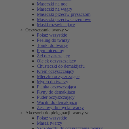
Maseczki na noc
Maseczki na wągry
Maseczki przeciw pryszczom
Maseczki przeciwstarzeniowe
Maski rozświetlające
Oczyszczanie twarzy
Pokaż wszystkie
Peeling do twarzy
Toniki do twarzy
Płyn miceralny
Żel oczyszczający
Olejek oczyszczający
Chusteczki do demakijażu
Krem oczyszczający
Mleczko oczyszczające
Mydło do twarzy
Pianka oczyszczająca
Płyny do demakijażu
Puder oczyszczający
Waciki do demakijażu
Zestawy do mycia twarzy
Akcesoria do pielęgnacji twarzy
Pokaż wszystkie
Masaż twarzy
Szczoteczki do oczyszczania twarzy