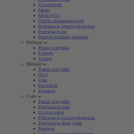
Czyszczenie
Maski
Mężczyźni
Opieka stomatologiczna
Pielęgnacja przeciwsłoneczna
Pielęgnacja ust
Przeciwdziałanie starzeniu
Perfumy
Pokaż wszystkie
Kobiety
Unisex
Makijaż
Pokaż wszystkie
Oczy
Usta
Paznokcie
Karnacja
Ciało
Pokaż wszystkie
Pielęgnacja ciała
Oczyszczanie
Pielęgnacja przeciwsłoneczna
Pielęgnacja dłoni i stóp
Panowie
Ciąża i opieka nad dzieckiem