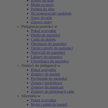
Kremy do stóp
Maski na stopy
Peeling do stóp
Na zrogowaciały naskórek
Spray do stóp
Zdrowe stopy
Pielęgnacja paznokci
Pokaż wszystkie
Pilniki do paznokci
Cążki do skórek
Obcinacze do paznokci
Olejki i sztyfty do paznokci
Nożyczki do paznokci
Lakiery do paznokci
Utwardzacz do paznokci
Zestawy do pielęgnacji
Pokaż wszystkie
Zestawy do kąpieli
Przybornik do paznokci
Zestawy prezentowe
Zestawy do manicure
Zestawy do pielęgnacji ciała
Akcesoria
Pokaż wszystkie
Myjki i gąbki do kąpieli