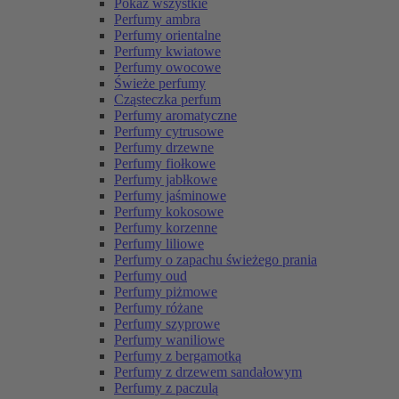
Pokaż wszystkie
Perfumy ambra
Perfumy orientalne
Perfumy kwiatowe
Perfumy owocowe
Świeże perfumy
Cząsteczka perfum
Perfumy aromatyczne
Perfumy cytrusowe
Perfumy drzewne
Perfumy fiołkowe
Perfumy jabłkowe
Perfumy jaśminowe
Perfumy kokosowe
Perfumy korzenne
Perfumy liliowe
Perfumy o zapachu świeżego prania
Perfumy oud
Perfumy piżmowe
Perfumy różane
Perfumy szyprowe
Perfumy waniliowe
Perfumy z bergamotką
Perfumy z drzewem sandałowym
Perfumy z paczulą