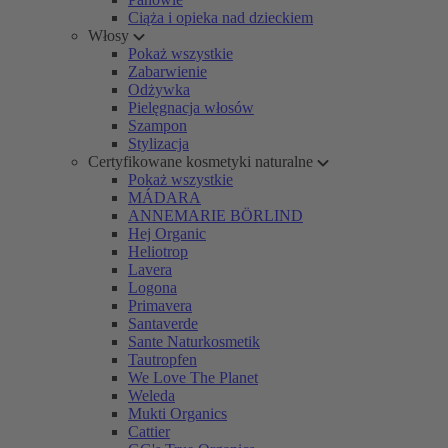
Ciąża i opieka nad dzieckiem
Włosy
Pokaż wszystkie
Zabarwienie
Odżywka
Pielęgnacja włosów
Szampon
Stylizacja
Certyfikowane kosmetyki naturalne
Pokaż wszystkie
MÁDARA
ANNEMARIE BÖRLIND
Hej Organic
Heliotrop
Lavera
Logona
Primavera
Santaverde
Sante Naturkosmetik
Tautropfen
We Love The Planet
Weleda
Mukti Organics
Cattier