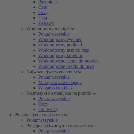
Paznokcie
Cera
Oczy
Usta
Zestawy
Wodoodporny makijaż
Pokaż wszystkie
Wodoodporny eyeliner
Wodoodporny podkład
Wodoodporny tusz do rzęs
Wodoodporny korektor
Wodoodporne cienie do powiek
Wodoodporne kredki do brwi
Najważniejsze wydarzenia
Pokaż wszystkie
Makijaż rozświetlający
Wegański makijaż
Kosmetyki do makijażu na podróż
Pokaż wszystkie
Oczy
Do twarzy
Pielęgnacja dla mężczyzn
Pokaż wszystkie
Pielęgnacja twarzy dla mężczyzn
Pokaż wszystkie