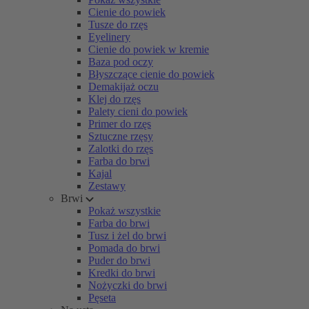
Cienie do powiek
Tusze do rzęs
Eyelinery
Cienie do powiek w kremie
Baza pod oczy
Błyszczące cienie do powiek
Demakijaż oczu
Klej do rzęs
Palety cieni do powiek
Primer do rzęs
Sztuczne rzęsy
Zalotki do rzęs
Farba do brwi
Kajal
Zestawy
Brwi
Pokaż wszystkie
Farba do brwi
Tusz i żel do brwi
Pomada do brwi
Puder do brwi
Kredki do brwi
Nożyczki do brwi
Pęseta