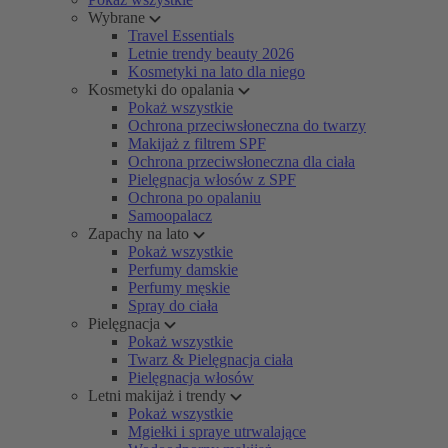
Wybrane
Travel Essentials
Letnie trendy beauty 2026
Kosmetyki na lato dla niego
Kosmetyki do opalania
Pokaż wszystkie
Ochrona przeciwsłoneczna do twarzy
Makijaż z filtrem SPF
Ochrona przeciwsłoneczna dla ciała
Pielęgnacja włosów z SPF
Ochrona po opalaniu
Samoopalacz
Zapachy na lato
Pokaż wszystkie
Perfumy damskie
Perfumy męskie
Spray do ciała
Pielęgnacja
Pokaż wszystkie
Twarz & Pielęgnacja ciała
Pielęgnacja włosów
Letni makijaż i trendy
Pokaż wszystkie
Mgiełki i spraye utrwalające