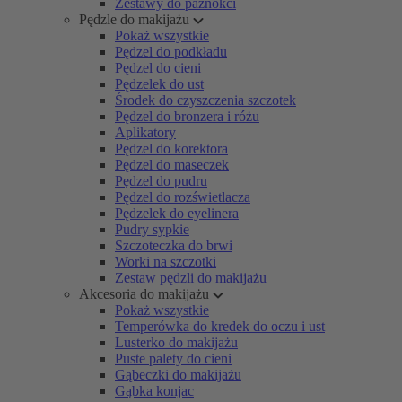
Zestawy do paznokci
Pędzle do makijażu
Pokaż wszystkie
Pędzel do podkładu
Pędzel do cieni
Pędzelek do ust
Środek do czyszczenia szczotek
Pędzel do bronzera i różu
Aplikatory
Pędzel do korektora
Pędzel do maseczek
Pędzel do pudru
Pędzel do rozświetlacza
Pędzelek do eyelinera
Pudry sypkie
Szczoteczka do brwi
Worki na szczotki
Zestaw pędzli do makijażu
Akcesoria do makijażu
Pokaż wszystkie
Temperówka do kredek do oczu i ust
Lusterko do makijażu
Puste palety do cieni
Gąbeczki do makijażu
Gąbka konjac