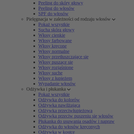
Peeling do skóry głowy
Peeling do włosów
SPF do włosów
Pielęgnacja w zależności od rodzaju włosów
Pokaż wszystkie
Sucha skóra głowy
Włosy cienkie
Włosy farbowane
Włosy kręcone
Włosy normalne
Włosy przetłuszczające się
Włosy puszące się
Włosy rozjaśnione
Włosy suche
Włosy z łupieżem
Wypadanie włosów
Odżywka i płukanka
Pokaż wszystkie
Odżywka do kolorów
Odżywka nawilżająca
Odżywka przeciwłupieżowa
Odżywka przeciw puszeniu się włosów
Płukanka do usuwania osadów i napraw
Odżywka do włosów kręconych
Odżywka w kostce