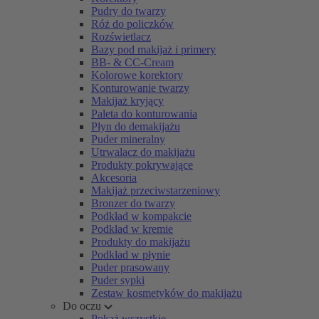
Pudry do twarzy
Róż do policzków
Rozświetlacz
Bazy pod makijaż i primery
BB- & CC-Cream
Kolorowe korektory
Konturowanie twarzy
Makijaż kryjący
Paleta do konturowania
Płyn do demakijażu
Puder mineralny
Utrwalacz do makijażu
Produkty pokrywające
Akcesoria
Makijaż przeciwstarzeniowy
Bronzer do twarzy
Podkład w kompakcie
Podkład w kremie
Produkty do makijażu
Podkład w płynie
Puder prasowany
Puder sypki
Zestaw kosmetyków do makijażu
Do oczu
Pokaż wszystkie