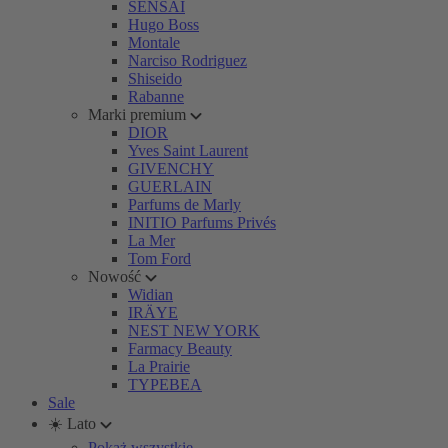
SENSAI
Hugo Boss
Montale
Narciso Rodriguez
Shiseido
Rabanne
Marki premium
DIOR
Yves Saint Laurent
GIVENCHY
GUERLAIN
Parfums de Marly
INITIO Parfums Privés
La Mer
Tom Ford
Nowość
Widian
IRÄYE
NEST NEW YORK
Farmacy Beauty
La Prairie
TYPEBEA
Sale
☀️ Lato
Pokaż wszystkie