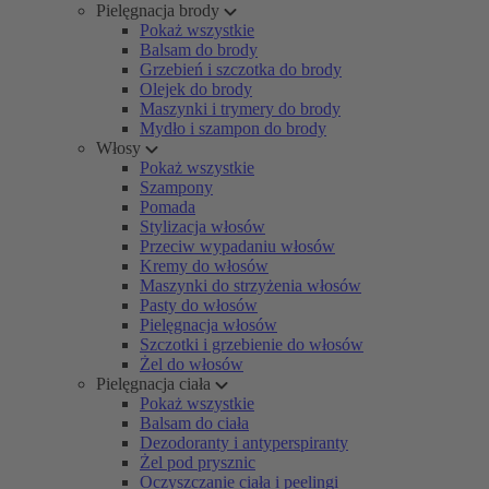
Pielęgnacja brody
Pokaż wszystkie
Balsam do brody
Grzebień i szczotka do brody
Olejek do brody
Maszynki i trymery do brody
Mydło i szampon do brody
Włosy
Pokaż wszystkie
Szampony
Pomada
Stylizacja włosów
Przeciw wypadaniu włosów
Kremy do włosów
Maszynki do strzyżenia włosów
Pasty do włosów
Pielęgnacja włosów
Szczotki i grzebienie do włosów
Żel do włosów
Pielęgnacja ciała
Pokaż wszystkie
Balsam do ciała
Dezodoranty i antyperspiranty
Żel pod prysznic
Oczyszczanie ciała i peelingi