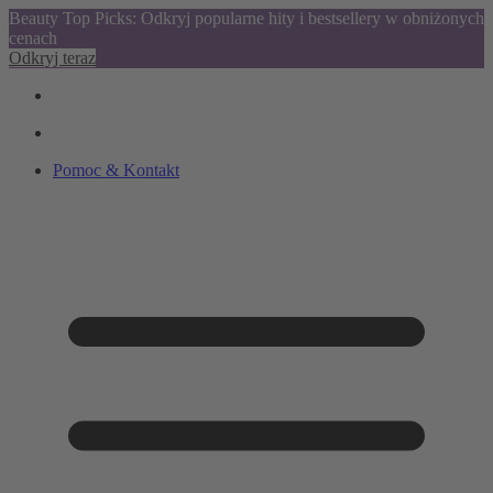
Beauty Top Picks: Odkryj popularne hity i bestsellery w obniżonych
cenach
Odkryj teraz
Pomoc & Kontakt