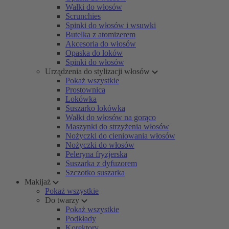
Wałki do włosów
Scrunchies
Spinki do włosów i wsuwki
Butelka z atomizerem
Akcesoria do włosów
Opaska do loków
Spinki do włosów
Urządzenia do stylizacji włosów
Pokaż wszystkie
Prostownica
Lokówka
Suszarko lokówka
Wałki do włosów na gorąco
Maszynki do strzyżenia włosów
Nożyczki do cieniowania włosów
Nożyczki do włosów
Peleryna fryzjerska
Suszarka z dyfuzorem
Szczotko suszarka
Makijaż
Pokaż wszystkie
Do twarzy
Pokaż wszystkie
Podkłady
Korektory