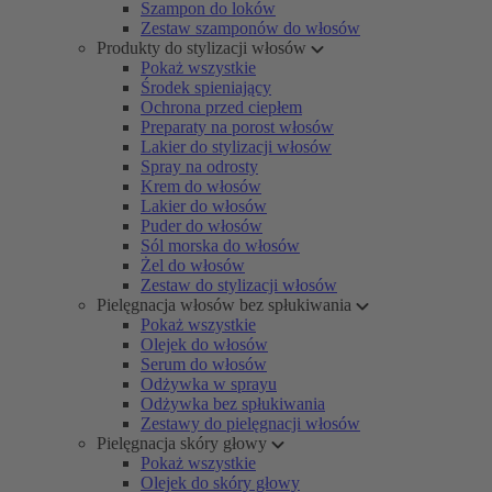
Szampon do loków
Zestaw szamponów do włosów
Produkty do stylizacji włosów
Pokaż wszystkie
Środek spieniający
Ochrona przed ciepłem
Preparaty na porost włosów
Lakier do stylizacji włosów
Spray na odrosty
Krem do włosów
Lakier do włosów
Puder do włosów
Sól morska do włosów
Żel do włosów
Zestaw do stylizacji włosów
Pielęgnacja włosów bez spłukiwania
Pokaż wszystkie
Olejek do włosów
Serum do włosów
Odżywka w sprayu
Odżywka bez spłukiwania
Zestawy do pielęgnacji włosów
Pielęgnacja skóry głowy
Pokaż wszystkie
Olejek do skóry głowy