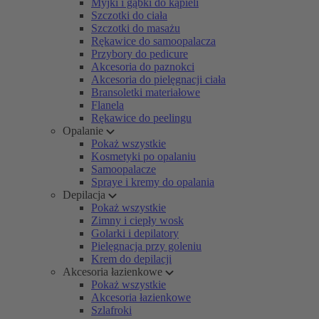
Myjki i gąbki do kąpieli
Szczotki do ciała
Szczotki do masażu
Rękawice do samoopalacza
Przybory do pedicure
Akcesoria do paznokci
Akcesoria do pielęgnacji ciała
Bransoletki materiałowe
Flanela
Rękawice do peelingu
Opalanie
Pokaż wszystkie
Kosmetyki po opalaniu
Samoopalacze
Spraye i kremy do opalania
Depilacja
Pokaż wszystkie
Zimny i ciepły wosk
Golarki i depilatory
Pielęgnacja przy goleniu
Krem do depilacji
Akcesoria łazienkowe
Pokaż wszystkie
Akcesoria łazienkowe
Szlafroki