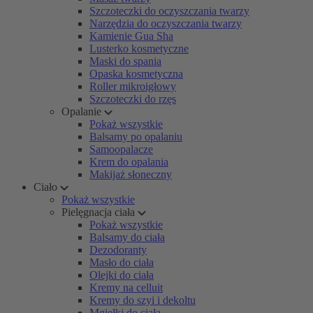
Szczoteczki do oczyszczania twarzy
Narzędzia do oczyszczania twarzy
Kamienie Gua Sha
Lusterko kosmetyczne
Maski do spania
Opaska kosmetyczna
Roller mikroigłowy
Szczoteczki do rzęs
Opalanie
Pokaż wszystkie
Balsamy po opalaniu
Samoopalacze
Krem do opalania
Makijaż słoneczny
Ciało
Pokaż wszystkie
Pielęgnacja ciała
Pokaż wszystkie
Balsamy do ciała
Dezodoranty
Masło do ciała
Olejki do ciała
Kremy na celluit
Kremy do szyi i dekoltu
Mgiełki do ciała