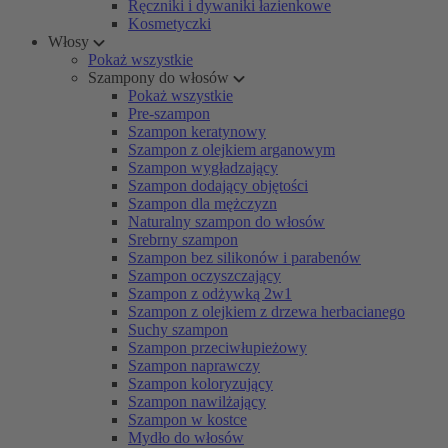
Ręczniki i dywaniki łazienkowe
Kosmetyczki
Włosy
Pokaż wszystkie
Szampony do włosów
Pokaż wszystkie
Pre-szampon
Szampon keratynowy
Szampon z olejkiem arganowym
Szampon wygładzający
Szampon dodający objętości
Szampon dla mężczyzn
Naturalny szampon do włosów
Srebrny szampon
Szampon bez silikonów i parabenów
Szampon oczyszczający
Szampon z odżywką 2w1
Szampon z olejkiem z drzewa herbacianego
Suchy szampon
Szampon przeciwłupieżowy
Szampon naprawczy
Szampon koloryzujący
Szampon nawilżający
Szampon w kostce
Mydło do włosów