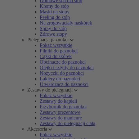
Domowe spa dla stóp
Kremy do stóp
Maski na stopy
Peeling do stóp
Na zrogowaciały naskórek
Spray do stóp
Zdrowe stopy
Pielęgnacja paznokci
Pokaż wszystkie
Pilniki do paznokci
Cążki do skórek
Obcinacze do paznokci
Olejki i sztyfty do paznokci
Nożyczki do paznokci
Lakiery do paznokci
Utwardzacz do paznokci
Zestawy do pielęgnacji
Pokaż wszystkie
Zestawy do kąpieli
Przybornik do paznokci
Zestawy prezentowe
Zestawy do manicure
Zestawy do pielęgnacji ciała
Akcesoria
Pokaż wszystkie