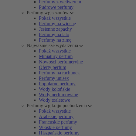
Perfumy z wetiwerem
Pudrowe perfumy
Perfumy wg sezonów
Pokaż wszystkie
Perfumy na wiosnę
Jesienne zapachy
Perfumy na lato
Perfumy na zimę
Najważniejsze wydarzenia
Pokaż wszystkie
Miniatury perfum
Nowości perfumeryjne
Oferty perfum
Perfumy na rachunek
Perfumy unisex
Popularne perfumy
Wody kolońskie
Wody perfumowane
Wody toaletowe
Perfumy wg kraju pochodzenia
Pokaż wszystkie
Arabskie perfumy
Francuskie perfumy
Włoskie perfumy
Hiszpańskie perfumy