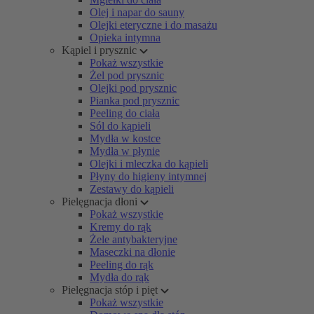
Olej i napar do sauny
Olejki eteryczne i do masażu
Opieka intymna
Kąpiel i prysznic
Pokaż wszystkie
Żel pod prysznic
Olejki pod prysznic
Pianka pod prysznic
Peeling do ciała
Sól do kąpieli
Mydła w kostce
Mydła w płynie
Olejki i mleczka do kąpieli
Płyny do higieny intymnej
Zestawy do kąpieli
Pielęgnacja dłoni
Pokaż wszystkie
Kremy do rąk
Żele antybakteryjne
Maseczki na dłonie
Peeling do rąk
Mydła do rąk
Pielęgnacja stóp i pięt
Pokaż wszystkie