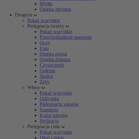
Mydło
Opieka intymna
Drogeria
Pokaż wszystkie
Pielęgnacja twarzy
Pokaż wszystkie
Przeciwdziałanie starzeniu
Oczy
Usta
Opieka nocna
Opieka dzienna
Czyszczenie
Golenie
Słońce
Zęby
Włosy
Pokaż wszystkie
Odżywka
Pielęgnacja włosów
Szampon
Kolor włosów
Stylizacja
Pielęgnacja ciała
Pokaż wszystkie
Dłoń i stopa