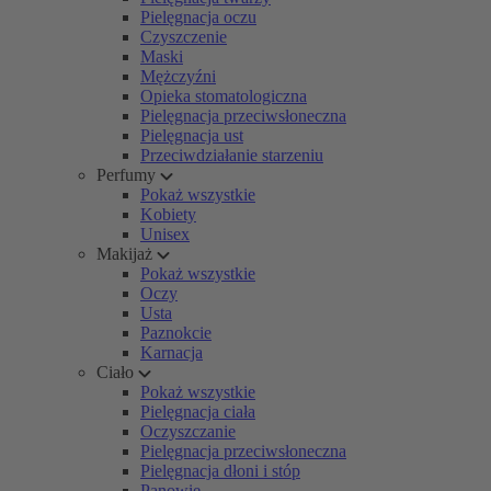
Pielęgnacja oczu
Czyszczenie
Maski
Mężczyźni
Opieka stomatologiczna
Pielęgnacja przeciwsłoneczna
Pielęgnacja ust
Przeciwdziałanie starzeniu
Perfumy
Pokaż wszystkie
Kobiety
Unisex
Makijaż
Pokaż wszystkie
Oczy
Usta
Paznokcie
Karnacja
Ciało
Pokaż wszystkie
Pielęgnacja ciała
Oczyszczanie
Pielęgnacja przeciwsłoneczna
Pielęgnacja dłoni i stóp
Panowie