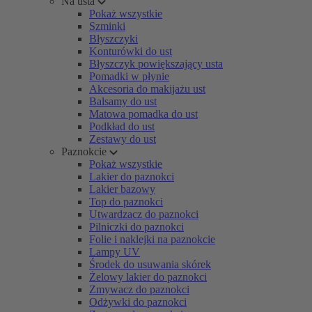
Na usta
Pokaż wszystkie
Szminki
Błyszczyki
Konturówki do ust
Błyszczyk powiększający usta
Pomadki w płynie
Akcesoria do makijażu ust
Balsamy do ust
Matowa pomadka do ust
Podkład do ust
Zestawy do ust
Paznokcie
Pokaż wszystkie
Lakier do paznokci
Lakier bazowy
Top do paznokci
Utwardzacz do paznokci
Pilniczki do paznokci
Folie i naklejki na paznokcie
Lampy UV
Środek do usuwania skórek
Żelowy lakier do paznokci
Zmywacz do paznokci
Odżywki do paznokci