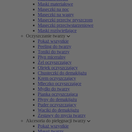
Maski materiałowe
Maseczki na noc
Maseczki na wągry
Maseczki przeciw pryszczom
Maseczki przeciwstarzeniowe
Maski rozświetlające
Oczyszczanie twarzy
Pokaż wszystkie
Peeling do twarzy
Toniki do twarzy
Płyn miceralny
Żel oczyszczający
Olejek oczyszczający
Chusteczki do demakijażu
Krem oczyszczający
Mleczko oczyszczające
Mydło do twarzy
Pianka oczyszczająca
Płyny do demakijażu
Puder oczyszczający
Waciki do demakijażu
Zestawy do mycia twarzy
Akcesoria do pielęgnacji twarzy
Pokaż wszystkie
Masaż twarzy