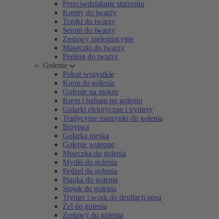
Przeciwdziałanie starzeniu
Kremy do twarzy
Toniki do twarzy
Serum do twarzy
Zestawy pielęgnacyjne
Maseczki do twarzy
Peeling do twarzy
Golenie
Pokaż wszystkie
Krem do golenia
Golenie na mokro
Krem i balsam po goleniu
Golarki elektryczne i trymery
Tradycyjne maszynki do golenia
Brzytwa
Golarka męska
Golenie wstępne
Miseczka do golenia
Mydło do golenia
Pędzel do golenia
Pianka do golenia
Stojak do golenia
Trymer i wosk do depilacji nosa
Żel do golenia
Zestawy do golenia