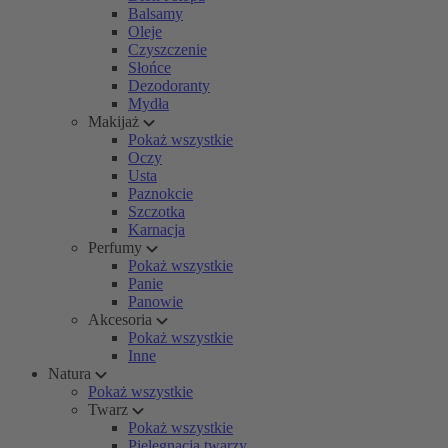
Balsamy
Oleje
Czyszczenie
Słońce
Dezodoranty
Mydła
Makijaż
Pokaż wszystkie
Oczy
Usta
Paznokcie
Szczotka
Karnacja
Perfumy
Pokaż wszystkie
Panie
Panowie
Akcesoria
Pokaż wszystkie
Inne
Natura
Pokaż wszystkie
Twarz
Pokaż wszystkie
Pielęgnacja twarzy