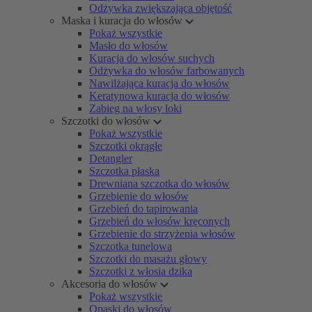
Odżywka zwiększająca objętość
Maska i kuracja do włosów
Pokaż wszystkie
Masło do włosów
Kuracja do włosów suchych
Odżywka do włosów farbowanych
Nawilżająca kuracja do włosów
Keratynowa kuracja do włosów
Zabieg na włosy loki
Szczotki do włosów
Pokaż wszystkie
Szczotki okrągłe
Detangler
Szczotka płaska
Drewniana szczotka do włosów
Grzebienie do włosów
Grzebień do tapirowania
Grzebień do włosów kręconych
Grzebienie do strzyżenia włosów
Szczotka tunelowa
Szczotki do masażu głowy
Szczotki z włosia dzika
Akcesoria do włosów
Pokaż wszystkie
Opaski do włosów