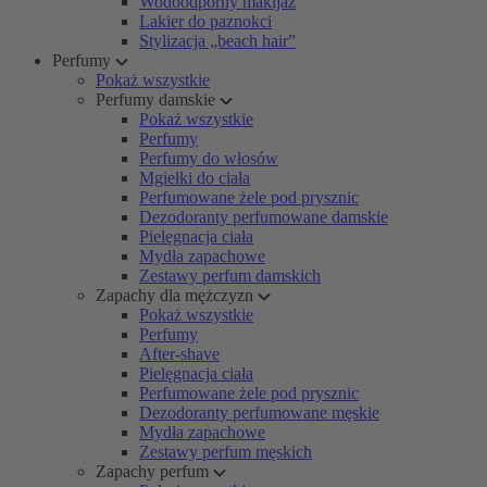
Wodoodporny makijaż
Lakier do paznokci
Stylizacja „beach hair”
Perfumy
Pokaż wszystkie
Perfumy damskie
Pokaż wszystkie
Perfumy
Perfumy do włosów
Mgiełki do ciała
Perfumowane żele pod prysznic
Dezodoranty perfumowane damskie
Pielęgnacja ciała
Mydła zapachowe
Zestawy perfum damskich
Zapachy dla mężczyzn
Pokaż wszystkie
Perfumy
After-shave
Pielęgnacja ciała
Perfumowane żele pod prysznic
Dezodoranty perfumowane męskie
Mydła zapachowe
Zestawy perfum męskich
Zapachy perfum