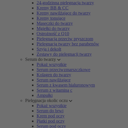
24-godzinna pielęgnacja twarzy
Kremy BB & CC
Kremy nawilżające do twarzy
Kremy tonujące
Maseczki do twarzy
Mgiełki do twarzy
Ostrożność z Q10
Pielęgnacja przeciw pryszczom
Pielęgnacja twarzy bez parabenów
Szyja i dekolt
Zestawy do pielęgnacji twarzy
Serum do twarzy
Pokaż wszystkie
Serum przeciwzmarszczkowe
Kolagen do twarzy
Serum nawilżające
Serum z kwasem hialuronowym
Serum z witaminą c
Ampułki
Pielęgnacja okolic oczu
Pokaż wszystkie
Serum do brwi
Krem pod oczy
Płatki pod oczy
Serum pod oczy