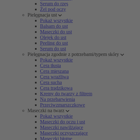
Serum do rzęs
Żel pod oczy
Pielęgnacja ust
Pokaż wszystkie
Balsam do ust
Maseczki do ust
Olejek do ust
Peeling do ust
Serum do ust
Pielęgnacja zgodnie z potrzebami/typem skóry
Pokaż wszystkie
Cera tłusta
Cera mieszana
Cera wrażliwa
Cera sucha
Cera trądzikowa
Kremy do twarzy z filtrem
Na przebarwienia
Przeciwzmarszczkowe
Maseczki na twarz
Pokaż wszystkie
Maseczki do oczu i ust
Maseczki nawilżające
Maseczki oczyszczające
Maseczki błotne