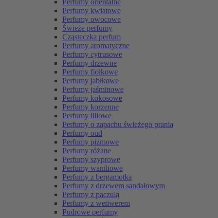
Perfumy orientalne
Perfumy kwiatowe
Perfumy owocowe
Świeże perfumy
Cząsteczka perfum
Perfumy aromatyczne
Perfumy cytrusowe
Perfumy drzewne
Perfumy fiołkowe
Perfumy jabłkowe
Perfumy jaśminowe
Perfumy kokosowe
Perfumy korzenne
Perfumy liliowe
Perfumy o zapachu świeżego prania
Perfumy oud
Perfumy piżmowe
Perfumy różane
Perfumy szyprowe
Perfumy waniliowe
Perfumy z bergamotką
Perfumy z drzewem sandałowym
Perfumy z paczulą
Perfumy z wetiwerem
Pudrowe perfumy