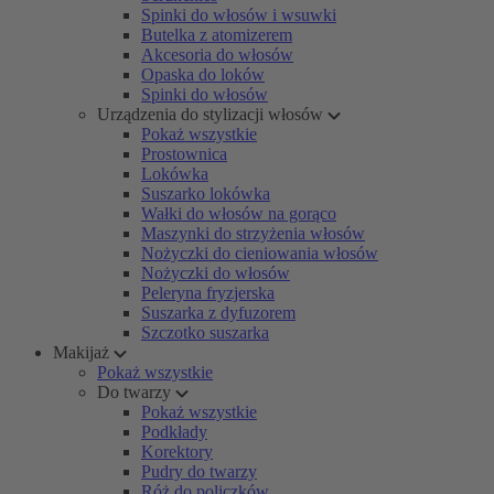
Spinki do włosów i wsuwki
Butelka z atomizerem
Akcesoria do włosów
Opaska do loków
Spinki do włosów
Urządzenia do stylizacji włosów
Pokaż wszystkie
Prostownica
Lokówka
Suszarko lokówka
Wałki do włosów na gorąco
Maszynki do strzyżenia włosów
Nożyczki do cieniowania włosów
Nożyczki do włosów
Peleryna fryzjerska
Suszarka z dyfuzorem
Szczotko suszarka
Makijaż
Pokaż wszystkie
Do twarzy
Pokaż wszystkie
Podkłady
Korektory
Pudry do twarzy
Róż do policzków