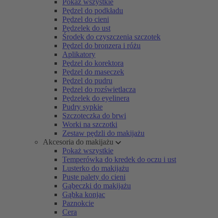
Pokaż wszystkie
Pędzel do podkładu
Pędzel do cieni
Pędzelek do ust
Środek do czyszczenia szczotek
Pędzel do bronzera i różu
Aplikatory
Pędzel do korektora
Pędzel do maseczek
Pędzel do pudru
Pędzel do rozświetlacza
Pędzelek do eyelinera
Pudry sypkie
Szczoteczka do brwi
Worki na szczotki
Zestaw pędzli do makijażu
Akcesoria do makijażu
Pokaż wszystkie
Temperówka do kredek do oczu i ust
Lusterko do makijażu
Puste palety do cieni
Gąbeczki do makijażu
Gąbka konjac
Paznokcie
Cera