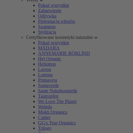
Pokaż wszystkie
Zabarwienie
Odżywka
Pielęgnacja włosów
Szampon
Stylizacja
Certyfikowane kosmetyki naturalne
Pokaż wszystkie
MÁDARA
ANNEMARIE BÖRLIND
Hej Organic
Heliotrop
Lavera
Logona
Primavera
Santaverde
Sante Naturkosmetik
Tautropfen
We Love The Planet
Weleda
Mukti Organics
Cattier
GG's True Organics
Trilogy