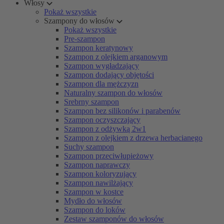
Włosy
Pokaż wszystkie
Szampony do włosów
Pokaż wszystkie
Pre-szampon
Szampon keratynowy
Szampon z olejkiem arganowym
Szampon wygładzający
Szampon dodający objętości
Szampon dla mężczyzn
Naturalny szampon do włosów
Srebrny szampon
Szampon bez silikonów i parabenów
Szampon oczyszczający
Szampon z odżywką 2w1
Szampon z olejkiem z drzewa herbacianego
Suchy szampon
Szampon przeciwłupieżowy
Szampon naprawczy
Szampon koloryzujący
Szampon nawilżający
Szampon w kostce
Mydło do włosów
Szampon do loków
Zestaw szamponów do włosów