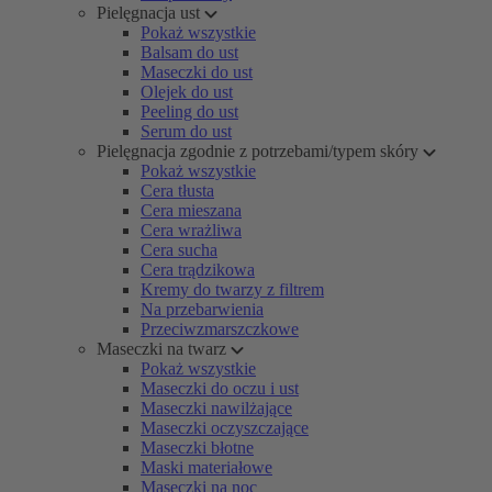
Pielęgnacja ust
Pokaż wszystkie
Balsam do ust
Maseczki do ust
Olejek do ust
Peeling do ust
Serum do ust
Pielęgnacja zgodnie z potrzebami/typem skóry
Pokaż wszystkie
Cera tłusta
Cera mieszana
Cera wrażliwa
Cera sucha
Cera trądzikowa
Kremy do twarzy z filtrem
Na przebarwienia
Przeciwzmarszczkowe
Maseczki na twarz
Pokaż wszystkie
Maseczki do oczu i ust
Maseczki nawilżające
Maseczki oczyszczające
Maseczki błotne
Maski materiałowe
Maseczki na noc