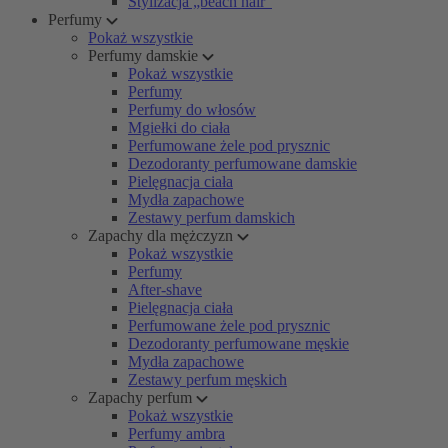
Stylizacja „beach hair”
Perfumy
Pokaż wszystkie
Perfumy damskie
Pokaż wszystkie
Perfumy
Perfumy do włosów
Mgiełki do ciała
Perfumowane żele pod prysznic
Dezodoranty perfumowane damskie
Pielęgnacja ciała
Mydła zapachowe
Zestawy perfum damskich
Zapachy dla mężczyzn
Pokaż wszystkie
Perfumy
After-shave
Pielęgnacja ciała
Perfumowane żele pod prysznic
Dezodoranty perfumowane męskie
Mydła zapachowe
Zestawy perfum męskich
Zapachy perfum
Pokaż wszystkie
Perfumy ambra