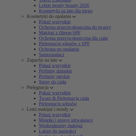
Letnie trendy beauty 2026
Kosmetyki na lato dla niego
Kosmetyki do opalania
Pokaż wszystkie
Ochrona przeciwsłoneczna do twarzy
Makijaż z filtrem SPF
Ochrona przeciwsłoneczna dla ciała
Pielęgnacja włosów z SPF
Ochrona po opalaniu
Samoopalacz
Zapachy na lato
Pokaż wszystkie
Perfumy damskie
Perfumy męskie
Spray do ciała
Pielęgnacja
Pokaż wszystkie
Twarz & Pielęgnacja ciała
Pielęgnacja włosów
Letni makijaż i trendy
Pokaż wszystkie
Mgiełki i spraye utrwalające
Wodoodporny makijaż
Lakier do paznokci