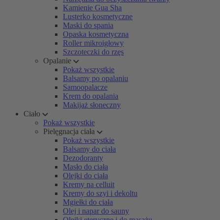
Kamienie Gua Sha
Lusterko kosmetyczne
Maski do spania
Opaska kosmetyczna
Roller mikroigłowy
Szczoteczki do rzęs
Opalanie
Pokaż wszystkie
Balsamy po opalaniu
Samoopalacze
Krem do opalania
Makijaż słoneczny
Ciało
Pokaż wszystkie
Pielęgnacja ciała
Pokaż wszystkie
Balsamy do ciała
Dezodoranty
Masło do ciała
Olejki do ciała
Kremy na celluit
Kremy do szyi i dekoltu
Mgiełki do ciała
Olej i napar do sauny
Olejki eteryczne i do masażu