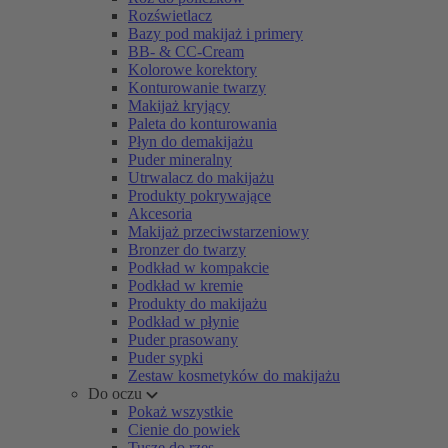
Rozświetlacz
Bazy pod makijaż i primery
BB- & CC-Cream
Kolorowe korektory
Konturowanie twarzy
Makijaż kryjący
Paleta do konturowania
Płyn do demakijażu
Puder mineralny
Utrwalacz do makijażu
Produkty pokrywające
Akcesoria
Makijaż przeciwstarzeniowy
Bronzer do twarzy
Podkład w kompakcie
Podkład w kremie
Produkty do makijażu
Podkład w płynie
Puder prasowany
Puder sypki
Zestaw kosmetyków do makijażu
Do oczu
Pokaż wszystkie
Cienie do powiek
Tusze do rzęs