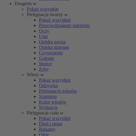
Drogeria
Pokaż wszystkie
Pielęgnacja twarzy
Pokaż wszystkie
Przeciwdziałanie starzeniu
Oczy
Usta
Opieka nocna
Opieka dzienna
Czyszczenie
Golenie
Słońce
Zęby
Włosy
Pokaż wszystkie
Odżywka
Pielęgnacja włosów
Szampon
Kolor włosów
Stylizacja
Pielęgnacja ciała
Pokaż wszystkie
Dłoń i stopa
Balsamy
Oleje