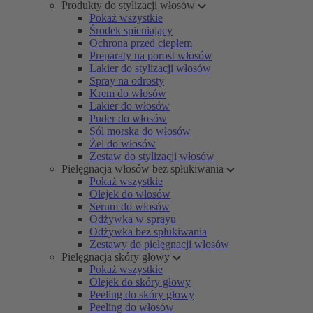
Produkty do stylizacji włosów
Pokaż wszystkie
Środek spieniający
Ochrona przed ciepłem
Preparaty na porost włosów
Lakier do stylizacji włosów
Spray na odrosty
Krem do włosów
Lakier do włosów
Puder do włosów
Sól morska do włosów
Żel do włosów
Zestaw do stylizacji włosów
Pielęgnacja włosów bez spłukiwania
Pokaż wszystkie
Olejek do włosów
Serum do włosów
Odżywka w sprayu
Odżywka bez spłukiwania
Zestawy do pielęgnacji włosów
Pielęgnacja skóry głowy
Pokaż wszystkie
Olejek do skóry głowy
Peeling do skóry głowy
Peeling do włosów