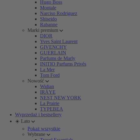
Hugo Boss
Montale
Narciso Rodriguez
Shiseido
Rabanne
Marki premium
DIOR
Yves Saint Laurent
GIVENCHY
GUERLAIN
Parfums de Marly
INITIO Parfums Privés
La Mer
Tom Ford
Nowość
Widian
IRÄYE
NEST NEW YORK
La Prairie
TYPEBEA
Wyprzedaż i bestsellery
☀️ Lato
Pokaż wszystkie
Wybrane
Travel Essentials