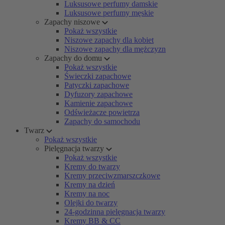
Luksusowe perfumy damskie
Luksusowe perfumy męskie
Zapachy niszowe
Pokaż wszystkie
Niszowe zapachy dla kobiet
Niszowe zapachy dla mężczyzn
Zapachy do domu
Pokaż wszystkie
Świeczki zapachowe
Patyczki zapachowe
Dyfuzory zapachowe
Kamienie zapachowe
Odświeżacze powietrza
Zapachy do samochodu
Twarz
Pokaż wszystkie
Pielęgnacja twarzy
Pokaż wszystkie
Kremy do twarzy
Kremy przeciwzmarszczkowe
Kremy na dzień
Kremy na noc
Olejki do twarzy
24-godzinna pielęgnacja twarzy
Kremy BB & CC