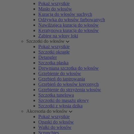
Pokaż wszystkie
Masło do włosów
Kuracja do włosów suchych
Odżywka do włosów farbowanych
Nawilżająca kuracja do włosów
Keratynowa kuracja do włosów
Zabieg na włosy loki
Szczotki do włosów
Pokaż wszystkie
Szczotki okrągłe
Detangler
Szczotka płaska
Drewniana szczotka do włosów
Grzebienie do włosów
Grzebień do tapirowania
Grzebień do włosów kręconych
Grzebienie do strzyżenia włosów
Szczotka tunelowa
Szczotki do masażu głowy
Szczotki z włosia dzika
Akcesoria do włosów
Pokaż wszystkie
Opaski do włosów
Wałki do włosów
Scrunchies