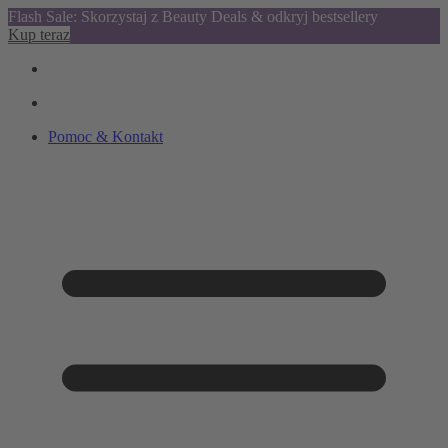
Flash Sale: Skorzystaj z Beauty Deals & odkryj bestsellery
Kup teraz
Pomoc & Kontakt