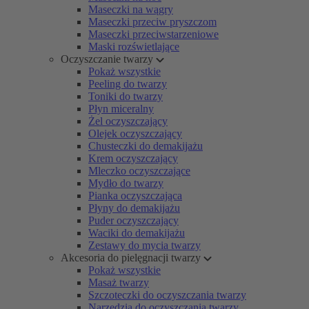
Maseczki na wągry
Maseczki przeciw pryszczom
Maseczki przeciwstarzeniowe
Maski rozświetlające
Oczyszczanie twarzy
Pokaż wszystkie
Peeling do twarzy
Toniki do twarzy
Płyn miceralny
Żel oczyszczający
Olejek oczyszczający
Chusteczki do demakijażu
Krem oczyszczający
Mleczko oczyszczające
Mydło do twarzy
Pianka oczyszczająca
Płyny do demakijażu
Puder oczyszczający
Waciki do demakijażu
Zestawy do mycia twarzy
Akcesoria do pielęgnacji twarzy
Pokaż wszystkie
Masaż twarzy
Szczoteczki do oczyszczania twarzy
Narzędzia do oczyszczania twarzy