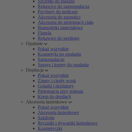
Szczotki do masażu
Rękawice do samoopalacza
Przybory do pedicure
Akcesoria do paznokci
Akcesoria do pielęgnacji ciała
Bransoletki materiałowe
Flanela
Rękawice do peelingu
Opalanie
Pokaż wszystkie
Kosmetyki po opalaniu
Samoopalacze
Spraye i kremy do opalania
Depilacja
Pokaż wszystkie
Zimny i ciepły wosk
Golarki i depilatory
Pielęgnacja przy goleniu
Krem do depilacji
Akcesoria łazienkowe
Pokaż wszystkie
Akcesoria łazienkowe
Szlafroki
Ręczniki i dywaniki łazienkowe
Kosmetyczki