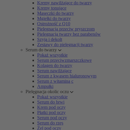
Kremy nawilżające do twarzy
Kremy tonujące
Maseczki do twarzy
Mgiełki do twarzy
Ostrożność z Q10
Pielęgnacja przeciw pryszczom
Pielęgnacja twarzy bez parabenów
Szyja i dekolt
Zestawy do pielęgnacji twarzy
Serum do twarzy
Pokaż wszystkie
Serum przeciwzmarszczkowe
Kolagen do twarzy
Serum nawilżające
Serum z kwasem hialuronowym
Serum z witaminą c
Ampułki
Pielęgnacja okolic oczu
Pokaż wszystkie
Serum do brwi
Krem pod oczy
Płatki pod oczy
Serum pod oczy
Serum do rzęs
Żel pod oczy