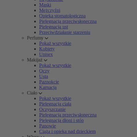
Maski
Mężczyźni
Opieka stomatologiczna
Pielęgnacja przeciwsłoneczna
Pielęgnacja ust
Przeciwdziałanie starzeniu
Perfumy
Pokaż wszystkie
Kobiety
Unisex
Makijaż
Pokaż wszystkie
Oczy
Usta
Paznokcie
Karnacja
Ciało
Pokaż wszystkie
Pielęgnacja ciała
Oczyszczanie
Pielęgnacja przeciwsłoneczna
Pielęgnacja dłoni i stóp
Panowie
Ciąża i opieka nad dzieckiem
Włosy