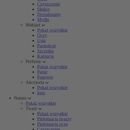
Czyszczenie
Słońce
Dezodoranty
Mydła
Makijaż
Pokaż wszystkie
Oczy
Usta
Paznokcie
Szczotka
Karnacja
Perfumy
Pokaż wszystkie
Panie
Panowie
Akcesoria
Pokaż wszystkie
Inne
Natura
Pokaż wszystkie
Twarz
Pokaż wszystkie
Pielęgnacja twarzy
Pielęgnacja oczu
Czyszczenie