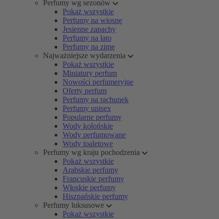
Perfumy wg sezonów
Pokaż wszystkie
Perfumy na wiosnę
Jesienne zapachy
Perfumy na lato
Perfumy na zimę
Najważniejsze wydarzenia
Pokaż wszystkie
Miniatury perfum
Nowości perfumeryjne
Oferty perfum
Perfumy na rachunek
Perfumy unisex
Popularne perfumy
Wody kolońskie
Wody perfumowane
Wody toaletowe
Perfumy wg kraju pochodzenia
Pokaż wszystkie
Arabskie perfumy
Francuskie perfumy
Włoskie perfumy
Hiszpańskie perfumy
Perfumy luksusowe
Pokaż wszystkie