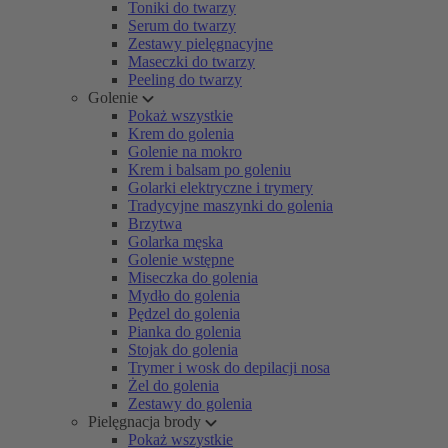
Toniki do twarzy
Serum do twarzy
Zestawy pielęgnacyjne
Maseczki do twarzy
Peeling do twarzy
Golenie
Pokaż wszystkie
Krem do golenia
Golenie na mokro
Krem i balsam po goleniu
Golarki elektryczne i trymery
Tradycyjne maszynki do golenia
Brzytwa
Golarka męska
Golenie wstępne
Miseczka do golenia
Mydło do golenia
Pędzel do golenia
Pianka do golenia
Stojak do golenia
Trymer i wosk do depilacji nosa
Żel do golenia
Zestawy do golenia
Pielęgnacja brody
Pokaż wszystkie