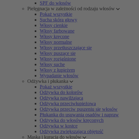
SPF do włosów
Pielęgnacja w zależności od rodzaju włosów
Pokaż wszystkie
Sucha skóra głowy
Włosy cienkie
Włosy farbowane
Włosy kręcone
Włosy normalne
Włosy przetłuszczające się
Włosy puszące się
Włosy rozjaśnione
Włosy suche
Włosy z łupieżem
Wypadanie włosów
Odżywka i płukanka
Pokaż wszystkie
Odżywka do kolorów
Odżywka nawilżająca
Odżywka przeciwłupieżowa
Odżywka przeciw puszeniu się włosów
Płukanka do usuwania osadów i napraw
Odżywka do włosów kręconych
Odżywka w kostce
Odżywka zwiększająca objętość
Maska i kuracja do włosów