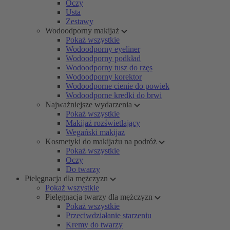
Oczy
Usta
Zestawy
Wodoodporny makijaż
Pokaż wszystkie
Wodoodporny eyeliner
Wodoodporny podkład
Wodoodporny tusz do rzęs
Wodoodporny korektor
Wodoodporne cienie do powiek
Wodoodporne kredki do brwi
Najważniejsze wydarzenia
Pokaż wszystkie
Makijaż rozświetlający
Wegański makijaż
Kosmetyki do makijażu na podróż
Pokaż wszystkie
Oczy
Do twarzy
Pielęgnacja dla mężczyzn
Pokaż wszystkie
Pielęgnacja twarzy dla mężczyzn
Pokaż wszystkie
Przeciwdziałanie starzeniu
Kremy do twarzy