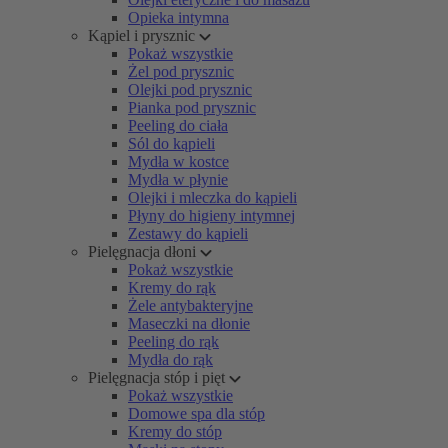
Opieka intymna
Kąpiel i prysznic
Pokaż wszystkie
Żel pod prysznic
Olejki pod prysznic
Pianka pod prysznic
Peeling do ciała
Sól do kąpieli
Mydła w kostce
Mydła w płynie
Olejki i mleczka do kąpieli
Płyny do higieny intymnej
Zestawy do kąpieli
Pielęgnacja dłoni
Pokaż wszystkie
Kremy do rąk
Żele antybakteryjne
Maseczki na dłonie
Peeling do rąk
Mydła do rąk
Pielęgnacja stóp i pięt
Pokaż wszystkie
Domowe spa dla stóp
Kremy do stóp