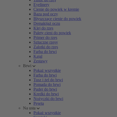
Eyelinery
Cienie do powiek w kremie
Baza pod oczy
Błyszczące cienie do powiek
Demakijaż oczu
Klej do rzęs
Palety cieni do powiek
Primer do rzęs
Sztuczne rzęsy
Zalotki do rzęs
Farba do brwi
Kajal
Zestawy
Brwi
Pokaż wszystkie
Farba do brwi
Tusz i żel do brwi
Pomada do brwi
Puder do brwi
Kredki do brwi
Nożyczki do brwi
Pęseta
Na usta
Pokaż wszystkie