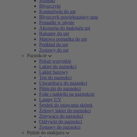
Szminki
Błyszczyki
Konturówki do ust
Błyszczyk powiększający usta
Pomadki w płynie
Akcesoria do makijażu ust
Balsamy do ust
Matowa pomadka do ust
Podkład do ust
Zestawy do ust
Paznokcie
Pokaż wszystkie
Lakier do paznokci
Lakier bazowy
Top do paznokci
Utwardzacz do paznokci
Pilniczki do paznokci
Folie i naklejki na paznokcie
Lampy UV
Środek do usuwania skórek
Żelowy lakier do paznokci
Zmywacz do paznokci
Odżywki do paznokci
Zestawy do paznokci
Pędzle do makijażu