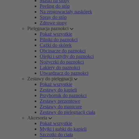
Maski na stopy
Peeling do stóp
Na zrogowaciały naskórek
Spray do stóp
Zdrowe stopy
Pielęgnacja paznokci
Pokaż wszystkie
Pilniki do paznokci
Cążki do skórek
Obcinacze do paznokci
Olejki i sztyfty do paznokci
Nożyczki do paznokci
Lakiery do paznokci
Utwardzacz do paznokci
Zestawy do pielęgnacji
Pokaż wszystkie
Zestawy do kąpieli
Przybornik do paznokci
Zestawy prezentowe
Zestawy do manicure
Zestawy do pielęgnacji ciała
Akcesoria
Pokaż wszystkie
Myjki i gąbki do kąpieli
Szczotki do ciała