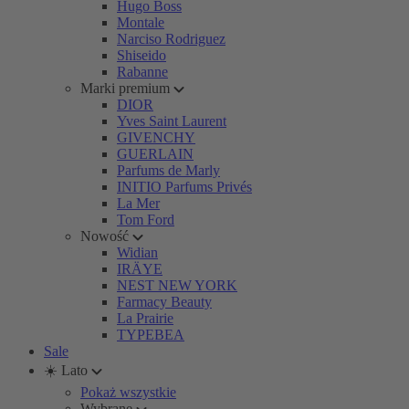
Hugo Boss
Montale
Narciso Rodriguez
Shiseido
Rabanne
Marki premium
DIOR
Yves Saint Laurent
GIVENCHY
GUERLAIN
Parfums de Marly
INITIO Parfums Privés
La Mer
Tom Ford
Nowość
Widian
IRÄYE
NEST NEW YORK
Farmacy Beauty
La Prairie
TYPEBEA
Sale
☀️ Lato
Pokaż wszystkie
Wybrane