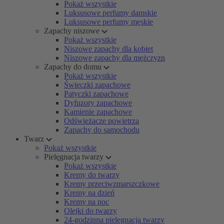
Pokaż wszystkie
Luksusowe perfumy damskie
Luksusowe perfumy męskie
Zapachy niszowe
Pokaż wszystkie
Niszowe zapachy dla kobiet
Niszowe zapachy dla mężczyzn
Zapachy do domu
Pokaż wszystkie
Świeczki zapachowe
Patyczki zapachowe
Dyfuzory zapachowe
Kamienie zapachowe
Odświeżacze powietrza
Zapachy do samochodu
Twarz
Pokaż wszystkie
Pielęgnacja twarzy
Pokaż wszystkie
Kremy do twarzy
Kremy przeciwzmarszczkowe
Kremy na dzień
Kremy na noc
Olejki do twarzy
24-godzinna pielęgnacja twarzy