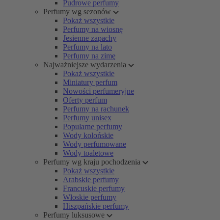
Pudrowe perfumy
Perfumy wg sezonów
Pokaż wszystkie
Perfumy na wiosnę
Jesienne zapachy
Perfumy na lato
Perfumy na zimę
Najważniejsze wydarzenia
Pokaż wszystkie
Miniatury perfum
Nowości perfumeryjne
Oferty perfum
Perfumy na rachunek
Perfumy unisex
Popularne perfumy
Wody kolońskie
Wody perfumowane
Wody toaletowe
Perfumy wg kraju pochodzenia
Pokaż wszystkie
Arabskie perfumy
Francuskie perfumy
Włoskie perfumy
Hiszpańskie perfumy
Perfumy luksusowe