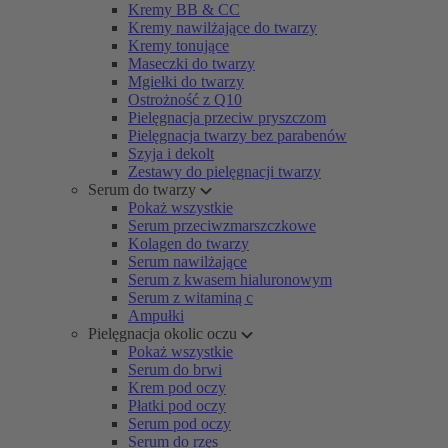
Kremy BB & CC
Kremy nawilżające do twarzy
Kremy tonujące
Maseczki do twarzy
Mgiełki do twarzy
Ostrożność z Q10
Pielęgnacja przeciw pryszczom
Pielęgnacja twarzy bez parabenów
Szyja i dekolt
Zestawy do pielęgnacji twarzy
Serum do twarzy
Pokaż wszystkie
Serum przeciwzmarszczkowe
Kolagen do twarzy
Serum nawilżające
Serum z kwasem hialuronowym
Serum z witaminą c
Ampułki
Pielęgnacja okolic oczu
Pokaż wszystkie
Serum do brwi
Krem pod oczy
Płatki pod oczy
Serum pod oczy
Serum do rzęs