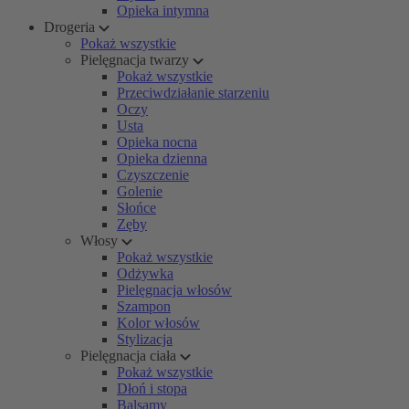
Opieka intymna
Drogeria
Pokaż wszystkie
Pielęgnacja twarzy
Pokaż wszystkie
Przeciwdziałanie starzeniu
Oczy
Usta
Opieka nocna
Opieka dzienna
Czyszczenie
Golenie
Słońce
Zęby
Włosy
Pokaż wszystkie
Odżywka
Pielęgnacja włosów
Szampon
Kolor włosów
Stylizacja
Pielęgnacja ciała
Pokaż wszystkie
Dłoń i stopa
Balsamy