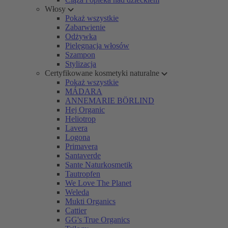
Włosy
Pokaż wszystkie
Zabarwienie
Odżywka
Pielęgnacja włosów
Szampon
Stylizacja
Certyfikowane kosmetyki naturalne
Pokaż wszystkie
MÁDARA
ANNEMARIE BÖRLIND
Hej Organic
Heliotrop
Lavera
Logona
Primavera
Santaverde
Sante Naturkosmetik
Tautropfen
We Love The Planet
Weleda
Mukti Organics
Cattier
GG's True Organics