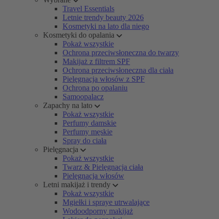
Travel Essentials
Letnie trendy beauty 2026
Kosmetyki na lato dla niego
Kosmetyki do opalania
Pokaż wszystkie
Ochrona przeciwsłoneczna do twarzy
Makijaż z filtrem SPF
Ochrona przeciwsłoneczna dla ciała
Pielęgnacja włosów z SPF
Ochrona po opalaniu
Samoopalacz
Zapachy na lato
Pokaż wszystkie
Perfumy damskie
Perfumy męskie
Spray do ciała
Pielęgnacja
Pokaż wszystkie
Twarz & Pielęgnacja ciała
Pielęgnacja włosów
Letni makijaż i trendy
Pokaż wszystkie
Mgiełki i spraye utrwalające
Wodoodporny makijaż