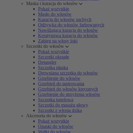
Maska i kuracja do włosów
Pokaż wszystkie
Masło do włosów
Kuracja do włosów suchych
Odżywka do włosów farbowanych
Nawilżająca kuracja do włosów
Keratynowa kuracja do włosów
Zabieg na włosy loki
Szczotki do włosów
Pokaż wszystkie
Szczotki okrągłe
Detangler
Szczotka płaska
Drewniana szczotka do włosów
Grzebienie do włosów
Grzebień do tapirowania
Grzebień do włosów kręconych
Grzebienie do strzyżenia włosów
Szczotka tunelowa
Szczotki do masażu głowy
Szczotki z włosia dzika
Akcesoria do włosów
Pokaż wszystkie
Opaski do włosów
Wałki do włosów