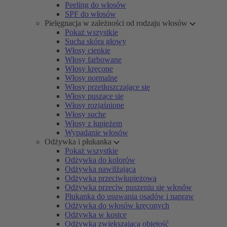
Peeling do włosów
SPF do włosów
Pielęgnacja w zależności od rodzaju włosów
Pokaż wszystkie
Sucha skóra głowy
Włosy cienkie
Włosy farbowane
Włosy kręcone
Włosy normalne
Włosy przetłuszczające się
Włosy puszące się
Włosy rozjaśnione
Włosy suche
Włosy z łupieżem
Wypadanie włosów
Odżywka i płukanka
Pokaż wszystkie
Odżywka do kolorów
Odżywka nawilżająca
Odżywka przeciwłupieżowa
Odżywka przeciw puszeniu się włosów
Płukanka do usuwania osadów i napraw
Odżywka do włosów kręconych
Odżywka w kostce
Odżywka zwiększająca objętość