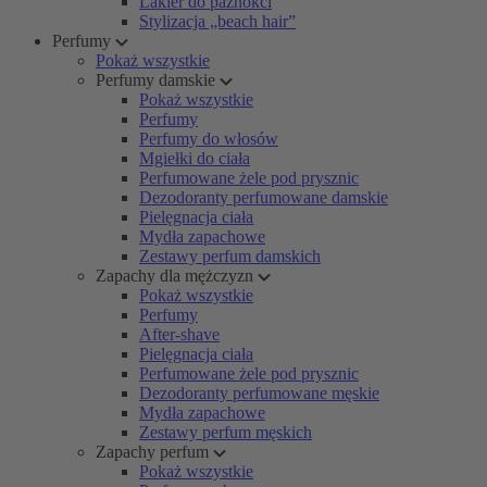
Lakier do paznokci
Stylizacja „beach hair”
Perfumy
Pokaż wszystkie
Perfumy damskie
Pokaż wszystkie
Perfumy
Perfumy do włosów
Mgiełki do ciała
Perfumowane żele pod prysznic
Dezodoranty perfumowane damskie
Pielęgnacja ciała
Mydła zapachowe
Zestawy perfum damskich
Zapachy dla mężczyzn
Pokaż wszystkie
Perfumy
After-shave
Pielęgnacja ciała
Perfumowane żele pod prysznic
Dezodoranty perfumowane męskie
Mydła zapachowe
Zestawy perfum męskich
Zapachy perfum
Pokaż wszystkie