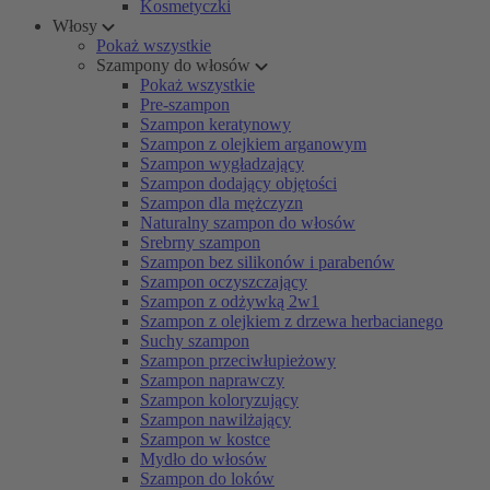
Kosmetyczki
Włosy
Pokaż wszystkie
Szampony do włosów
Pokaż wszystkie
Pre-szampon
Szampon keratynowy
Szampon z olejkiem arganowym
Szampon wygładzający
Szampon dodający objętości
Szampon dla mężczyzn
Naturalny szampon do włosów
Srebrny szampon
Szampon bez silikonów i parabenów
Szampon oczyszczający
Szampon z odżywką 2w1
Szampon z olejkiem z drzewa herbacianego
Suchy szampon
Szampon przeciwłupieżowy
Szampon naprawczy
Szampon koloryzujący
Szampon nawilżający
Szampon w kostce
Mydło do włosów
Szampon do loków