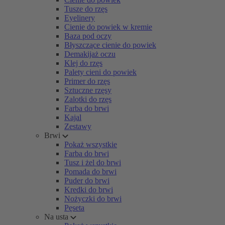
Tusze do rzęs
Eyelinery
Cienie do powiek w kremie
Baza pod oczy
Błyszczące cienie do powiek
Demakijaż oczu
Klej do rzęs
Palety cieni do powiek
Primer do rzęs
Sztuczne rzęsy
Zalotki do rzęs
Farba do brwi
Kajal
Zestawy
Brwi
Pokaż wszystkie
Farba do brwi
Tusz i żel do brwi
Pomada do brwi
Puder do brwi
Kredki do brwi
Nożyczki do brwi
Pęseta
Na usta