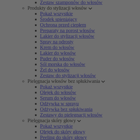
Zestaw szamponów do włosów
Produkty do stylizacji włosów
Pokaż wszystkie
Środek spieniający
Ochrona przed ciepłem
Preparaty na porost włosów
Lakier do stylizacji włosów
Spray na odrosty
Krem do włosów
Lakier do włosów
Puder do włosów
Sól morska do włosów
Żel do włosów
Zestaw do stylizacji włosów
Pielęgnacja włosów bez spłukiwania
Pokaż wszystkie
Olejek do włosów
Serum do włosów
Odżywka w sprayu
Odżywka bez spłukiwania
Zestawy do pielęgnacji włosów
Pielęgnacja skóry głowy
Pokaż wszystkie
Olejek do skóry głowy
Peeling do skóry głowy