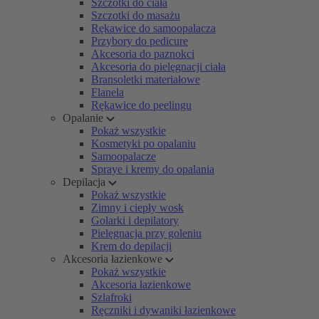
Szczotki do ciała
Szczotki do masażu
Rękawice do samoopalacza
Przybory do pedicure
Akcesoria do paznokci
Akcesoria do pielęgnacji ciała
Bransoletki materiałowe
Flanela
Rękawice do peelingu
Opalanie
Pokaż wszystkie
Kosmetyki po opalaniu
Samoopalacze
Spraye i kremy do opalania
Depilacja
Pokaż wszystkie
Zimny i ciepły wosk
Golarki i depilatory
Pielęgnacja przy goleniu
Krem do depilacji
Akcesoria łazienkowe
Pokaż wszystkie
Akcesoria łazienkowe
Szlafroki
Ręczniki i dywaniki łazienkowe