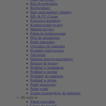
Róż do policzków
Rozświetlacz
Bazy pod makijaż i primery
BB- & CC-Cream
Kolorowe korektory
Konturowanie twarzy
Makijaż kryjący
Paleta do konturowania
Płyn do demakijażu
Puder mineralny
Utrwalacz do makijażu
Produkty pokrywające
Akcesoria
Makijaż przeciwstarzeniowy
Bronzer do twarzy
Podkład w kompakcie
Podkład w kremie
Produkty do makijażu
Podkład w płynie
Puder prasowany
Puder sypki
Zestaw kosmetyków do makijażu
Do oczu
Pokaż wszystkie
Cienie do powiek