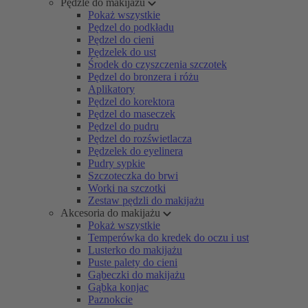
Pędzle do makijażu
Pokaż wszystkie
Pędzel do podkładu
Pędzel do cieni
Pędzelek do ust
Środek do czyszczenia szczotek
Pędzel do bronzera i różu
Aplikatory
Pędzel do korektora
Pędzel do maseczek
Pędzel do pudru
Pędzel do rozświetlacza
Pędzelek do eyelinera
Pudry sypkie
Szczoteczka do brwi
Worki na szczotki
Zestaw pędzli do makijażu
Akcesoria do makijażu
Pokaż wszystkie
Temperówka do kredek do oczu i ust
Lusterko do makijażu
Puste palety do cieni
Gąbeczki do makijażu
Gąbka konjac
Paznokcie