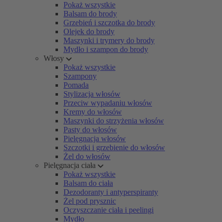
Pokaż wszystkie
Balsam do brody
Grzebień i szczotka do brody
Olejek do brody
Maszynki i trymery do brody
Mydło i szampon do brody
Włosy
Pokaż wszystkie
Szampony
Pomada
Stylizacja włosów
Przeciw wypadaniu włosów
Kremy do włosów
Maszynki do strzyżenia włosów
Pasty do włosów
Pielęgnacja włosów
Szczotki i grzebienie do włosów
Żel do włosów
Pielęgnacja ciała
Pokaż wszystkie
Balsam do ciała
Dezodoranty i antyperspiranty
Żel pod prysznic
Oczyszczanie ciała i peelingi
Mydło