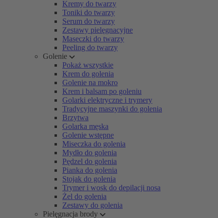
Kremy do twarzy
Toniki do twarzy
Serum do twarzy
Zestawy pielęgnacyjne
Maseczki do twarzy
Peeling do twarzy
Golenie
Pokaż wszystkie
Krem do golenia
Golenie na mokro
Krem i balsam po goleniu
Golarki elektryczne i trymery
Tradycyjne maszynki do golenia
Brzytwa
Golarka męska
Golenie wstępne
Miseczka do golenia
Mydło do golenia
Pędzel do golenia
Pianka do golenia
Stojak do golenia
Trymer i wosk do depilacji nosa
Żel do golenia
Zestawy do golenia
Pielęgnacja brody