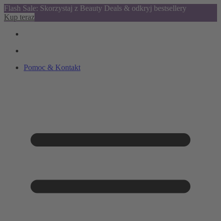
Flash Sale: Skorzystaj z Beauty Deals & odkryj bestsellery
Kup teraz
Pomoc & Kontakt