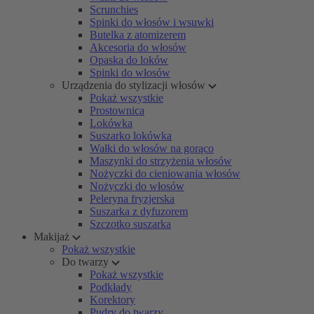
Scrunchies
Spinki do włosów i wsuwki
Butelka z atomizerem
Akcesoria do włosów
Opaska do loków
Spinki do włosów
Urządzenia do stylizacji włosów
Pokaż wszystkie
Prostownica
Lokówka
Suszarko lokówka
Wałki do włosów na gorąco
Maszynki do strzyżenia włosów
Nożyczki do cieniowania włosów
Nożyczki do włosów
Peleryna fryzjerska
Suszarka z dyfuzorem
Szczotko suszarka
Makijaż
Pokaż wszystkie
Do twarzy
Pokaż wszystkie
Podkłady
Korektory
Pudry do twarzy