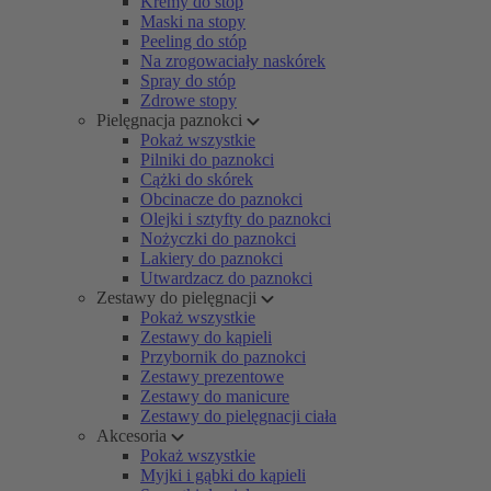
Kremy do stóp
Maski na stopy
Peeling do stóp
Na zrogowaciały naskórek
Spray do stóp
Zdrowe stopy
Pielęgnacja paznokci
Pokaż wszystkie
Pilniki do paznokci
Cążki do skórek
Obcinacze do paznokci
Olejki i sztyfty do paznokci
Nożyczki do paznokci
Lakiery do paznokci
Utwardzacz do paznokci
Zestawy do pielęgnacji
Pokaż wszystkie
Zestawy do kąpieli
Przybornik do paznokci
Zestawy prezentowe
Zestawy do manicure
Zestawy do pielęgnacji ciała
Akcesoria
Pokaż wszystkie
Myjki i gąbki do kąpieli