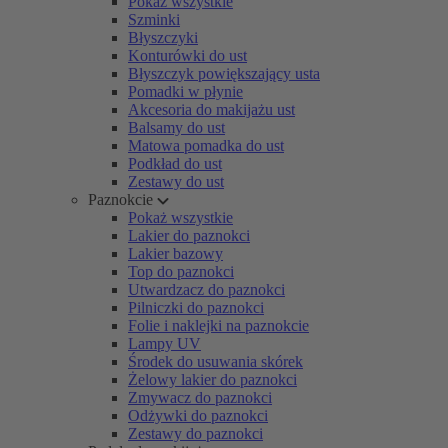
Pokaż wszystkie
Szminki
Błyszczyki
Konturówki do ust
Błyszczyk powiększający usta
Pomadki w płynie
Akcesoria do makijażu ust
Balsamy do ust
Matowa pomadka do ust
Podkład do ust
Zestawy do ust
Paznokcie
Pokaż wszystkie
Lakier do paznokci
Lakier bazowy
Top do paznokci
Utwardzacz do paznokci
Pilniczki do paznokci
Folie i naklejki na paznokcie
Lampy UV
Środek do usuwania skórek
Żelowy lakier do paznokci
Zmywacz do paznokci
Odżywki do paznokci
Zestawy do paznokci