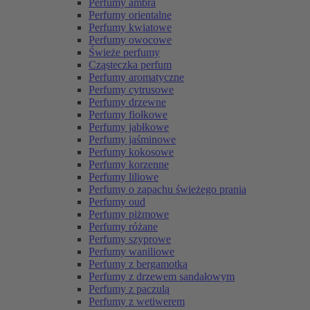
Perfumy ambra
Perfumy orientalne
Perfumy kwiatowe
Perfumy owocowe
Świeże perfumy
Cząsteczka perfum
Perfumy aromatyczne
Perfumy cytrusowe
Perfumy drzewne
Perfumy fiołkowe
Perfumy jabłkowe
Perfumy jaśminowe
Perfumy kokosowe
Perfumy korzenne
Perfumy liliowe
Perfumy o zapachu świeżego prania
Perfumy oud
Perfumy piżmowe
Perfumy różane
Perfumy szyprowe
Perfumy waniliowe
Perfumy z bergamotką
Perfumy z drzewem sandałowym
Perfumy z paczulą
Perfumy z wetiwerem