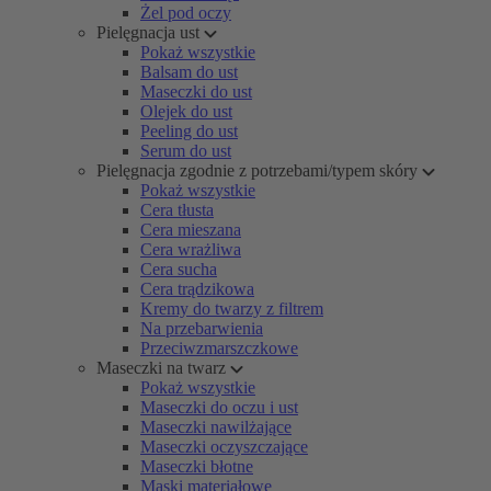
Żel pod oczy
Pielęgnacja ust
Pokaż wszystkie
Balsam do ust
Maseczki do ust
Olejek do ust
Peeling do ust
Serum do ust
Pielęgnacja zgodnie z potrzebami/typem skóry
Pokaż wszystkie
Cera tłusta
Cera mieszana
Cera wrażliwa
Cera sucha
Cera trądzikowa
Kremy do twarzy z filtrem
Na przebarwienia
Przeciwzmarszczkowe
Maseczki na twarz
Pokaż wszystkie
Maseczki do oczu i ust
Maseczki nawilżające
Maseczki oczyszczające
Maseczki błotne
Maski materiałowe