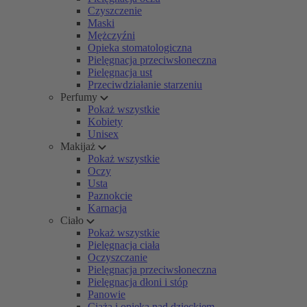
Czyszczenie
Maski
Mężczyźni
Opieka stomatologiczna
Pielęgnacja przeciwsłoneczna
Pielęgnacja ust
Przeciwdziałanie starzeniu
Perfumy
Pokaż wszystkie
Kobiety
Unisex
Makijaż
Pokaż wszystkie
Oczy
Usta
Paznokcie
Karnacja
Ciało
Pokaż wszystkie
Pielęgnacja ciała
Oczyszczanie
Pielęgnacja przeciwsłoneczna
Pielęgnacja dłoni i stóp
Panowie
Ciąża i opieka nad dzieckiem