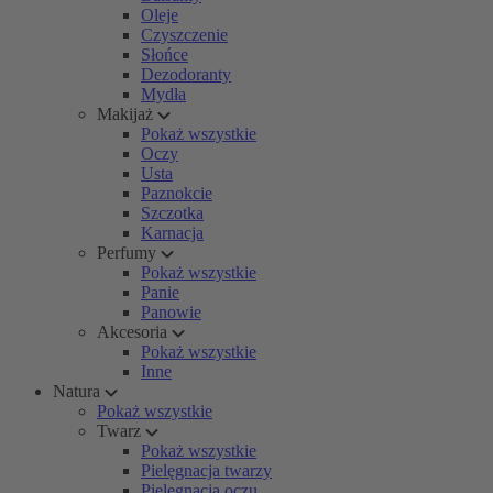
Oleje
Czyszczenie
Słońce
Dezodoranty
Mydła
Makijaż
Pokaż wszystkie
Oczy
Usta
Paznokcie
Szczotka
Karnacja
Perfumy
Pokaż wszystkie
Panie
Panowie
Akcesoria
Pokaż wszystkie
Inne
Natura
Pokaż wszystkie
Twarz
Pokaż wszystkie
Pielęgnacja twarzy
Pielęgnacja oczu