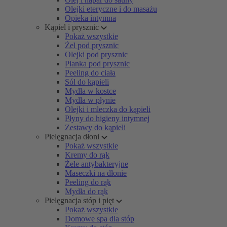
Olejki eteryczne i do masażu
Opieka intymna
Kąpiel i prysznic
Pokaż wszystkie
Żel pod prysznic
Olejki pod prysznic
Pianka pod prysznic
Peeling do ciała
Sól do kąpieli
Mydła w kostce
Mydła w płynie
Olejki i mleczka do kąpieli
Płyny do higieny intymnej
Zestawy do kąpieli
Pielęgnacja dłoni
Pokaż wszystkie
Kremy do rąk
Żele antybakteryjne
Maseczki na dłonie
Peeling do rąk
Mydła do rąk
Pielęgnacja stóp i pięt
Pokaż wszystkie
Domowe spa dla stóp