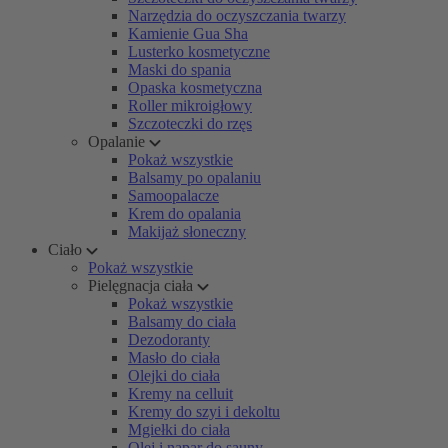
Narzędzia do oczyszczania twarzy
Kamienie Gua Sha
Lusterko kosmetyczne
Maski do spania
Opaska kosmetyczna
Roller mikroigłowy
Szczoteczki do rzęs
Opalanie
Pokaż wszystkie
Balsamy po opalaniu
Samoopalacze
Krem do opalania
Makijaż słoneczny
Ciało
Pokaż wszystkie
Pielęgnacja ciała
Pokaż wszystkie
Balsamy do ciała
Dezodoranty
Masło do ciała
Olejki do ciała
Kremy na celluit
Kremy do szyi i dekoltu
Mgiełki do ciała
Olej i napar do sauny