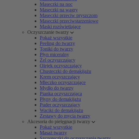
Maseczki na noc
Maseczki na wągry
Maseczki przeciw pryszczom
Maseczki przeciwstarzeniowe
Maski rozświetlające
Oczyszczanie twarzy
Pokaż wszystkie
Peeling do twarzy
Toniki do twarzy
Płyn miceralny
Żel oczyszczający
Olejek oczyszczający
Chusteczki do demakijażu
Krem oczyszczający
Mleczko oczyszczające
Mydło do twarzy
Pianka oczyszczająca
Płyny do demakijażu
Puder oczyszczający
Waciki do demakijażu
Zestawy do mycia twarzy
Akcesoria do pielęgnacji twarzy
Pokaż wszystkie
Masaż twarzy
Szczoteczki do oczyszczania twarzy