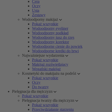
Cera
Oczy
Usta
Zestawy
Wodoodporny makijaż
Pokaż wszystkie
Wodoodporny eyeliner
Wodoodporny podkład
Wodoodporny tusz do rzęs
Wodoodporny korektor
Wodoodporne cienie do powiek
Wodoodporne kredki do brwi
Najważniejsze wydarzenia
Pokaż wszystkie
Makijaż rozświetlający
Wegański makijaż
Kosmetyki do makijażu na podróż
Pokaż wszystkie
Oczy
Do twarzy
Pielęgnacja dla mężczyzn
Pokaż wszystkie
Pielęgnacja twarzy dla mężczyzn
Pokaż wszystkie
Przeciwdziałanie starzeniu