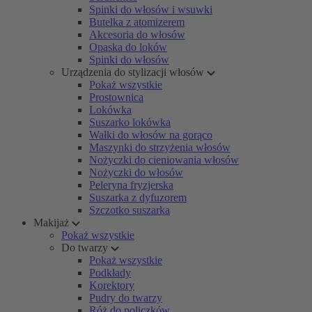
Spinki do włosów i wsuwki
Butelka z atomizerem
Akcesoria do włosów
Opaska do loków
Spinki do włosów
Urządzenia do stylizacji włosów
Pokaż wszystkie
Prostownica
Lokówka
Suszarko lokówka
Wałki do włosów na gorąco
Maszynki do strzyżenia włosów
Nożyczki do cieniowania włosów
Nożyczki do włosów
Peleryna fryzjerska
Suszarka z dyfuzorem
Szczotko suszarka
Makijaż
Pokaż wszystkie
Do twarzy
Pokaż wszystkie
Podkłady
Korektory
Pudry do twarzy
Róż do policzków