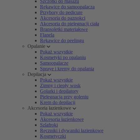
Szczotki do masażu
Rękawice do samoopalacza
Przybory do pedicure
Akcesoria do paznokci
Akcesoria do pielęgnacji ciała
Bransoletki materiałowe
Flanela
Rękawice do peelingu
Opalanie
Pokaż wszystkie
Kosmetyki po opalaniu
Samoopalacze
Spraye i kremy do opalania
Depilacja
Pokaż wszystkie
Zimny i ciepły wosk
Golarki i depilatory
Pielęgnacja przy goleniu
Krem do depilacji
Akcesoria łazienkowe
Pokaż wszystkie
Akcesoria łazienkowe
Szlafroki
Ręczniki i dywaniki łazienkowe
Kosmetyczki