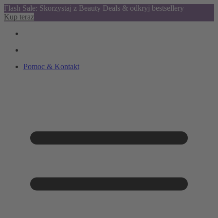
Flash Sale: Skorzystaj z Beauty Deals & odkryj bestsellery
Kup teraz
Pomoc & Kontakt