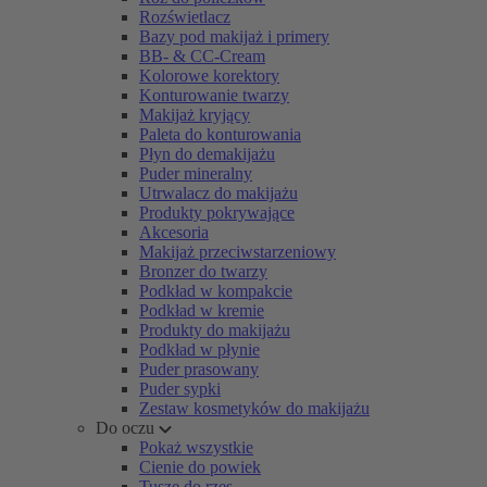
Rozświetlacz
Bazy pod makijaż i primery
BB- & CC-Cream
Kolorowe korektory
Konturowanie twarzy
Makijaż kryjący
Paleta do konturowania
Płyn do demakijażu
Puder mineralny
Utrwalacz do makijażu
Produkty pokrywające
Akcesoria
Makijaż przeciwstarzeniowy
Bronzer do twarzy
Podkład w kompakcie
Podkład w kremie
Produkty do makijażu
Podkład w płynie
Puder prasowany
Puder sypki
Zestaw kosmetyków do makijażu
Do oczu
Pokaż wszystkie
Cienie do powiek
Tusze do rzęs