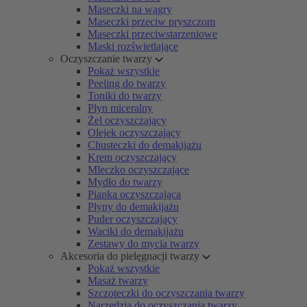
Maseczki na wągry
Maseczki przeciw pryszczom
Maseczki przeciwstarzeniowe
Maski rozświetlające
Oczyszczanie twarzy
Pokaż wszystkie
Peeling do twarzy
Toniki do twarzy
Płyn miceralny
Żel oczyszczający
Olejek oczyszczający
Chusteczki do demakijażu
Krem oczyszczający
Mleczko oczyszczające
Mydło do twarzy
Pianka oczyszczająca
Płyny do demakijażu
Puder oczyszczający
Waciki do demakijażu
Zestawy do mycia twarzy
Akcesoria do pielęgnacji twarzy
Pokaż wszystkie
Masaż twarzy
Szczoteczki do oczyszczania twarzy
Narzędzia do oczyszczania twarzy