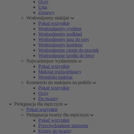
Oczy
Usta
Zestawy
Wodoodporny makijaż
Pokaż wszystkie
Wodoodporny eyeliner
Wodoodporny podkład
Wodoodporny tusz do rzęs
Wodoodporny korektor
Wodoodporne cienie do powiek
Wodoodporne kredki do brwi
Najważniejsze wydarzenia
Pokaż wszystkie
Makijaż rozświetlający
Wegański makijaż
Kosmetyki do makijażu na podróż
Pokaż wszystkie
Oczy
Do twarzy
Pielęgnacja dla mężczyzn
Pokaż wszystkie
Pielęgnacja twarzy dla mężczyzn
Pokaż wszystkie
Przeciwdziałanie starzeniu
Kremy do twarzy