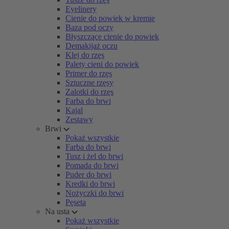
Eyelinery
Cienie do powiek w kremie
Baza pod oczy
Błyszczące cienie do powiek
Demakijaż oczu
Klej do rzęs
Palety cieni do powiek
Primer do rzęs
Sztuczne rzęsy
Zalotki do rzęs
Farba do brwi
Kajal
Zestawy
Brwi
Pokaż wszystkie
Farba do brwi
Tusz i żel do brwi
Pomada do brwi
Puder do brwi
Kredki do brwi
Nożyczki do brwi
Pęseta
Na usta
Pokaż wszystkie