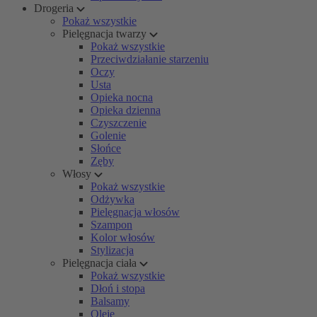
Drogeria
Pokaż wszystkie
Pielęgnacja twarzy
Pokaż wszystkie
Przeciwdziałanie starzeniu
Oczy
Usta
Opieka nocna
Opieka dzienna
Czyszczenie
Golenie
Słońce
Zęby
Włosy
Pokaż wszystkie
Odżywka
Pielęgnacja włosów
Szampon
Kolor włosów
Stylizacja
Pielęgnacja ciała
Pokaż wszystkie
Dłoń i stopa
Balsamy
Oleje