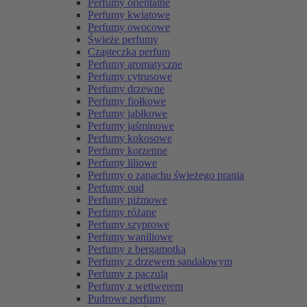
Perfumy orientalne
Perfumy kwiatowe
Perfumy owocowe
Świeże perfumy
Cząsteczka perfum
Perfumy aromatyczne
Perfumy cytrusowe
Perfumy drzewne
Perfumy fiołkowe
Perfumy jabłkowe
Perfumy jaśminowe
Perfumy kokosowe
Perfumy korzenne
Perfumy liliowe
Perfumy o zapachu świeżego prania
Perfumy oud
Perfumy piżmowe
Perfumy różane
Perfumy szyprowe
Perfumy waniliowe
Perfumy z bergamotką
Perfumy z drzewem sandałowym
Perfumy z paczulą
Perfumy z wetiwerem
Pudrowe perfumy