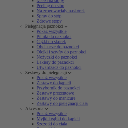
Maski na stopy
Peeling do stóp
Na zrogowaciały naskórek
Spray do stóp
Zdrowe stopy
Pielęgnacja paznokci
Pokaż wszystkie
Pilniki do paznokci
Cążki do skórek
Obcinacze do paznokci
Olejki i sztyfty do paznokci
Nożyczki do paznokci
Lakiery do paznokci
Utwardzacz do paznokci
Zestawy do pielęgnacji
Pokaż wszystkie
Zestawy do kąpieli
Przybornik do paznokci
Zestawy prezentowe
Zestawy do manicure
Zestawy do pielęgnacji ciała
Akcesoria
Pokaż wszystkie
Myjki i gąbki do kąpieli
Szczotki do ciała