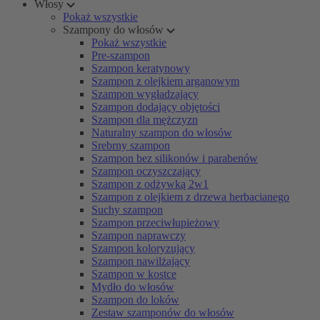
Włosy
Pokaż wszystkie
Szampony do włosów
Pokaż wszystkie
Pre-szampon
Szampon keratynowy
Szampon z olejkiem arganowym
Szampon wygładzający
Szampon dodający objętości
Szampon dla mężczyzn
Naturalny szampon do włosów
Srebrny szampon
Szampon bez silikonów i parabenów
Szampon oczyszczający
Szampon z odżywką 2w1
Szampon z olejkiem z drzewa herbacianego
Suchy szampon
Szampon przeciwłupieżowy
Szampon naprawczy
Szampon koloryzujący
Szampon nawilżający
Szampon w kostce
Mydło do włosów
Szampon do loków
Zestaw szamponów do włosów