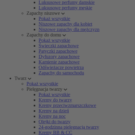
Luksusowe perfumy damskie
Luksusowe perfumy męskie
Zapachy niszowe
Pokaż wszystkie
Niszowe zapachy dla kobiet
Niszowe zapachy dla mężczyzn
Zapachy do domu
Pokaż wszystkie
Świeczki zapachowe
Patyczki zapachowe
Dyfuzory zapachowe
Kamienie zapachowe
Odświeżacze powietrza
Zapachy do samochodu
Twarz
Pokaż wszystkie
Pielęgnacja twarzy
Pokaż wszystkie
Kremy do twarzy
Kremy przeciwzmarszczkowe
Kremy na dzień
Kremy na noc
Olejki do twarzy
24-godzinna pielęgnacja twarzy
Kremy BB & CC