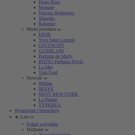
Hugo Boss
Montale
Narciso Rodriguez
Shiseido
Rabanne
Marki premium
DIOR
Yves Saint Laurent
GIVENCHY
GUERLAIN
Parfums de Marly
INITIO Parfums Privés
La Mer
Tom Ford
Nowość
Widian
IRÄYE
NEST NEW YORK
La Prairie
TYPEBEA
Wyprzedaż i bestsellery
☀️ Lato
Pokaż wszystkie
Wybrane
Travel Essentials