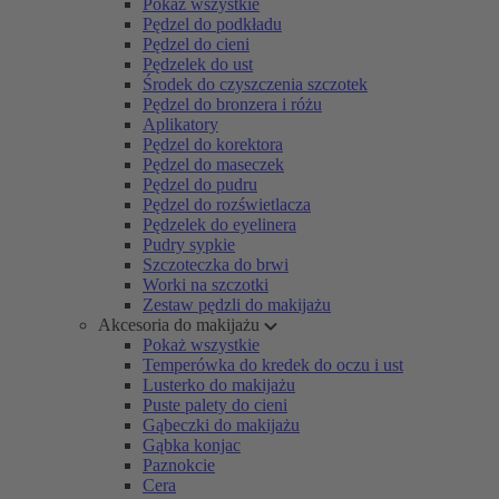
Pokaż wszystkie
Pędzel do podkładu
Pędzel do cieni
Pędzelek do ust
Środek do czyszczenia szczotek
Pędzel do bronzera i różu
Aplikatory
Pędzel do korektora
Pędzel do maseczek
Pędzel do pudru
Pędzel do rozświetlacza
Pędzelek do eyelinera
Pudry sypkie
Szczoteczka do brwi
Worki na szczotki
Zestaw pędzli do makijażu
Akcesoria do makijażu
Pokaż wszystkie
Temperówka do kredek do oczu i ust
Lusterko do makijażu
Puste palety do cieni
Gąbeczki do makijażu
Gąbka konjac
Paznokcie
Cera