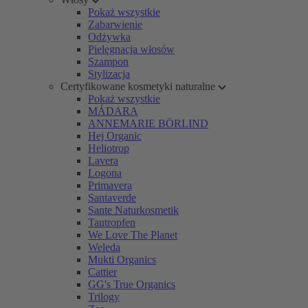
Pokaż wszystkie
Zabarwienie
Odżywka
Pielęgnacja włosów
Szampon
Stylizacja
Certyfikowane kosmetyki naturalne
Pokaż wszystkie
MÁDARA
ANNEMARIE BÖRLIND
Hej Organic
Heliotrop
Lavera
Logona
Primavera
Santaverde
Sante Naturkosmetik
Tautropfen
We Love The Planet
Weleda
Mukti Organics
Cattier
GG's True Organics
Trilogy