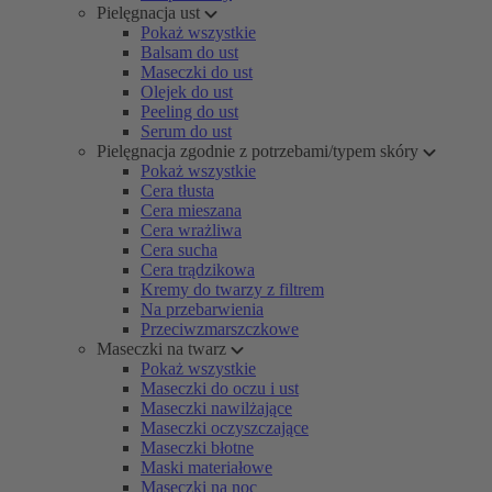
Pielęgnacja ust
Pokaż wszystkie
Balsam do ust
Maseczki do ust
Olejek do ust
Peeling do ust
Serum do ust
Pielęgnacja zgodnie z potrzebami/typem skóry
Pokaż wszystkie
Cera tłusta
Cera mieszana
Cera wrażliwa
Cera sucha
Cera trądzikowa
Kremy do twarzy z filtrem
Na przebarwienia
Przeciwzmarszczkowe
Maseczki na twarz
Pokaż wszystkie
Maseczki do oczu i ust
Maseczki nawilżające
Maseczki oczyszczające
Maseczki błotne
Maski materiałowe
Maseczki na noc