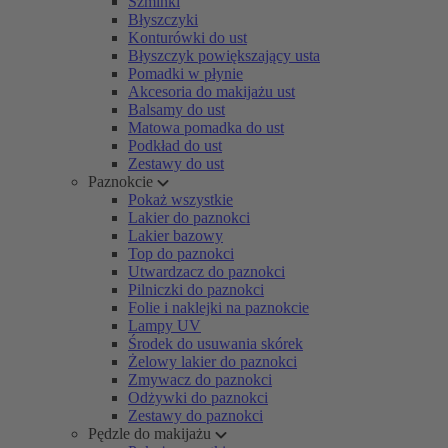
Szminki
Błyszczyki
Konturówki do ust
Błyszczyk powiększający usta
Pomadki w płynie
Akcesoria do makijażu ust
Balsamy do ust
Matowa pomadka do ust
Podkład do ust
Zestawy do ust
Paznokcie
Pokaż wszystkie
Lakier do paznokci
Lakier bazowy
Top do paznokci
Utwardzacz do paznokci
Pilniczki do paznokci
Folie i naklejki na paznokcie
Lampy UV
Środek do usuwania skórek
Żelowy lakier do paznokci
Zmywacz do paznokci
Odżywki do paznokci
Zestawy do paznokci
Pędzle do makijażu