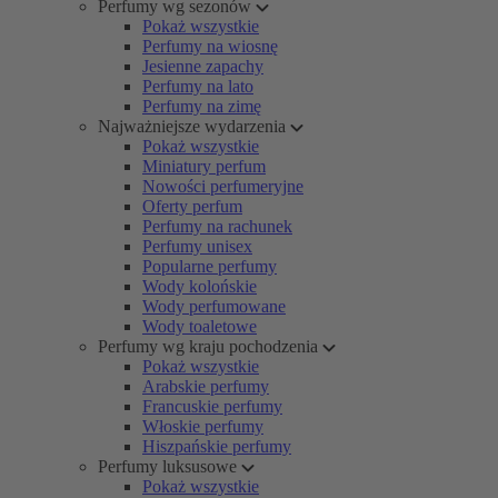
Perfumy wg sezonów
Pokaż wszystkie
Perfumy na wiosnę
Jesienne zapachy
Perfumy na lato
Perfumy na zimę
Najważniejsze wydarzenia
Pokaż wszystkie
Miniatury perfum
Nowości perfumeryjne
Oferty perfum
Perfumy na rachunek
Perfumy unisex
Popularne perfumy
Wody kolońskie
Wody perfumowane
Wody toaletowe
Perfumy wg kraju pochodzenia
Pokaż wszystkie
Arabskie perfumy
Francuskie perfumy
Włoskie perfumy
Hiszpańskie perfumy
Perfumy luksusowe
Pokaż wszystkie