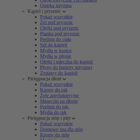
Opieka intymna
Kąpiel i prysznic
Pokaż wszystkie
Żel pod prysznic
Olejki pod prysznic
Pianka pod prysznic
Peeling do ciała
Sól do kąpieli
Mydła w kostce
Mydła w płynie
Olejki i mleczka do kąpieli
Płyny do higieny intymnej
Zestawy do kąpieli
Pielęgnacja dłoni
Pokaż wszystkie
Kremy do rąk
Żele antybakteryjne
Maseczki na dłonie
Peeling do rąk
Mydła do rąk
Pielęgnacja stóp i pięt
Pokaż wszystkie
Domowe spa dla stóp
Kremy do stóp