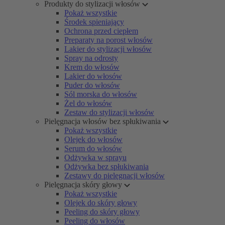
Produkty do stylizacji włosów
Pokaż wszystkie
Środek spieniający
Ochrona przed ciepłem
Preparaty na porost włosów
Lakier do stylizacji włosów
Spray na odrosty
Krem do włosów
Lakier do włosów
Puder do włosów
Sól morska do włosów
Żel do włosów
Zestaw do stylizacji włosów
Pielęgnacja włosów bez spłukiwania
Pokaż wszystkie
Olejek do włosów
Serum do włosów
Odżywka w sprayu
Odżywka bez spłukiwania
Zestawy do pielęgnacji włosów
Pielęgnacja skóry głowy
Pokaż wszystkie
Olejek do skóry głowy
Peeling do skóry głowy
Peeling do włosów