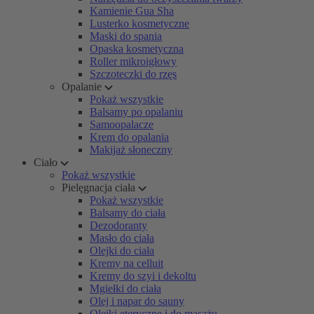
Kamienie Gua Sha
Lusterko kosmetyczne
Maski do spania
Opaska kosmetyczna
Roller mikroigłowy
Szczoteczki do rzęs
Opalanie
Pokaż wszystkie
Balsamy po opalaniu
Samoopalacze
Krem do opalania
Makijaż słoneczny
Ciało
Pokaż wszystkie
Pielęgnacja ciała
Pokaż wszystkie
Balsamy do ciała
Dezodoranty
Masło do ciała
Olejki do ciała
Kremy na celluit
Kremy do szyi i dekoltu
Mgiełki do ciała
Olej i napar do sauny
Olejki eteryczne i do masażu