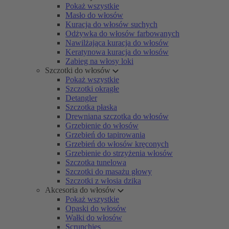
Pokaż wszystkie
Masło do włosów
Kuracja do włosów suchych
Odżywka do włosów farbowanych
Nawilżająca kuracja do włosów
Keratynowa kuracja do włosów
Zabieg na włosy loki
Szczotki do włosów
Pokaż wszystkie
Szczotki okrągłe
Detangler
Szczotka płaska
Drewniana szczotka do włosów
Grzebienie do włosów
Grzebień do tapirowania
Grzebień do włosów kręconych
Grzebienie do strzyżenia włosów
Szczotka tunelowa
Szczotki do masażu głowy
Szczotki z włosia dzika
Akcesoria do włosów
Pokaż wszystkie
Opaski do włosów
Wałki do włosów
Scrunchies