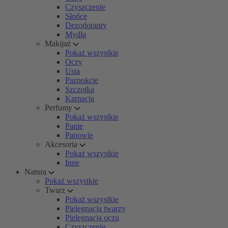
Czyszczenie
Słońce
Dezodoranty
Mydła
Makijaż
Pokaż wszystkie
Oczy
Usta
Paznokcie
Szczotka
Karnacja
Perfumy
Pokaż wszystkie
Panie
Panowie
Akcesoria
Pokaż wszystkie
Inne
Natura
Pokaż wszystkie
Twarz
Pokaż wszystkie
Pielęgnacja twarzy
Pielęgnacja oczu
Czyszczenie