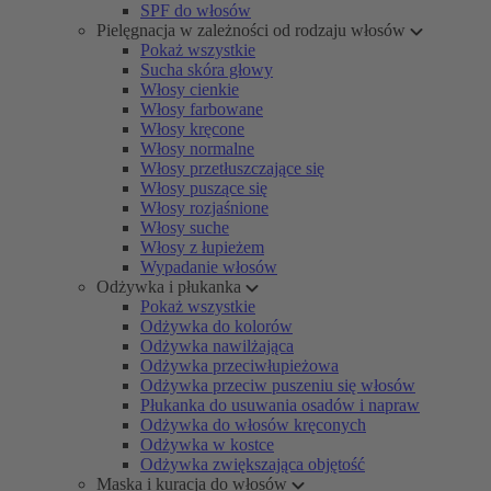
SPF do włosów
Pielęgnacja w zależności od rodzaju włosów
Pokaż wszystkie
Sucha skóra głowy
Włosy cienkie
Włosy farbowane
Włosy kręcone
Włosy normalne
Włosy przetłuszczające się
Włosy puszące się
Włosy rozjaśnione
Włosy suche
Włosy z łupieżem
Wypadanie włosów
Odżywka i płukanka
Pokaż wszystkie
Odżywka do kolorów
Odżywka nawilżająca
Odżywka przeciwłupieżowa
Odżywka przeciw puszeniu się włosów
Płukanka do usuwania osadów i napraw
Odżywka do włosów kręconych
Odżywka w kostce
Odżywka zwiększająca objętość
Maska i kuracja do włosów