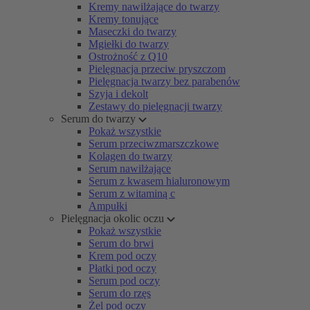
Kremy nawilżające do twarzy
Kremy tonujące
Maseczki do twarzy
Mgiełki do twarzy
Ostrożność z Q10
Pielęgnacja przeciw pryszczom
Pielęgnacja twarzy bez parabenów
Szyja i dekolt
Zestawy do pielęgnacji twarzy
Serum do twarzy
Pokaż wszystkie
Serum przeciwzmarszczkowe
Kolagen do twarzy
Serum nawilżające
Serum z kwasem hialuronowym
Serum z witaminą c
Ampułki
Pielęgnacja okolic oczu
Pokaż wszystkie
Serum do brwi
Krem pod oczy
Płatki pod oczy
Serum pod oczy
Serum do rzęs
Żel pod oczy