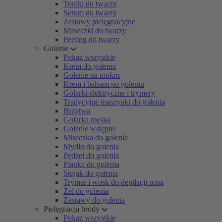
Toniki do twarzy
Serum do twarzy
Zestawy pielęgnacyjne
Maseczki do twarzy
Peeling do twarzy
Golenie
Pokaż wszystkie
Krem do golenia
Golenie na mokro
Krem i balsam po goleniu
Golarki elektryczne i trymery
Tradycyjne maszynki do golenia
Brzytwa
Golarka męska
Golenie wstępne
Miseczka do golenia
Mydło do golenia
Pędzel do golenia
Pianka do golenia
Stojak do golenia
Trymer i wosk do depilacji nosa
Żel do golenia
Zestawy do golenia
Pielęgnacja brody
Pokaż wszystkie