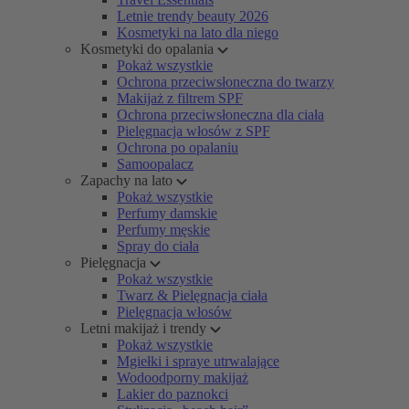
Letnie trendy beauty 2026
Kosmetyki na lato dla niego
Kosmetyki do opalania
Pokaż wszystkie
Ochrona przeciwsłoneczna do twarzy
Makijaż z filtrem SPF
Ochrona przeciwsłoneczna dla ciała
Pielęgnacja włosów z SPF
Ochrona po opalaniu
Samoopalacz
Zapachy na lato
Pokaż wszystkie
Perfumy damskie
Perfumy męskie
Spray do ciała
Pielęgnacja
Pokaż wszystkie
Twarz & Pielęgnacja ciała
Pielęgnacja włosów
Letni makijaż i trendy
Pokaż wszystkie
Mgiełki i spraye utrwalające
Wodoodporny makijaż
Lakier do paznokci