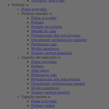
Stylizacja „beach hair”
Perfumy
Pokaż wszystkie
Perfumy damskie
Pokaż wszystkie
Perfumy
Perfumy do włosów
Mgiełki do ciała
Perfumowane żele pod prysznic
Dezodoranty perfumowane damskie
Pielęgnacja ciała
Mydła zapachowe
Zestawy perfum damskich
Zapachy dla mężczyzn
Pokaż wszystkie
Perfumy
After-shave
Pielęgnacja ciała
Perfumowane żele pod prysznic
Dezodoranty perfumowane męskie
Mydła zapachowe
Zestawy perfum męskich
Zapachy perfum
Pokaż wszystkie
Perfumy ambra