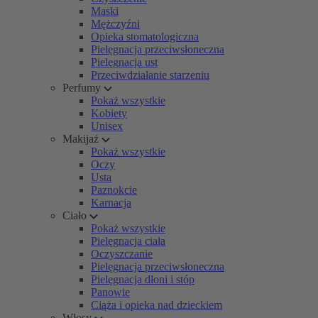
Maski
Mężczyźni
Opieka stomatologiczna
Pielęgnacja przeciwsłoneczna
Pielęgnacja ust
Przeciwdziałanie starzeniu
Perfumy
Pokaż wszystkie
Kobiety
Unisex
Makijaż
Pokaż wszystkie
Oczy
Usta
Paznokcie
Karnacja
Ciało
Pokaż wszystkie
Pielęgnacja ciała
Oczyszczanie
Pielęgnacja przeciwsłoneczna
Pielęgnacja dłoni i stóp
Panowie
Ciąża i opieka nad dzieckiem
Włosy