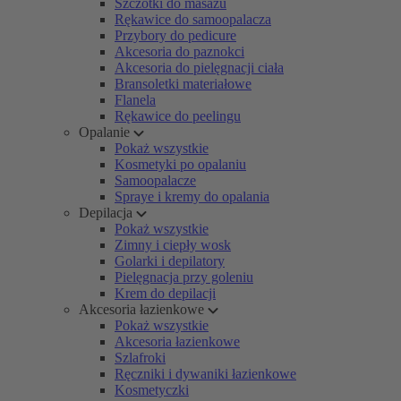
Szczotki do masażu
Rękawice do samoopalacza
Przybory do pedicure
Akcesoria do paznokci
Akcesoria do pielęgnacji ciała
Bransoletki materiałowe
Flanela
Rękawice do peelingu
Opalanie
Pokaż wszystkie
Kosmetyki po opalaniu
Samoopalacze
Spraye i kremy do opalania
Depilacja
Pokaż wszystkie
Zimny i ciepły wosk
Golarki i depilatory
Pielęgnacja przy goleniu
Krem do depilacji
Akcesoria łazienkowe
Pokaż wszystkie
Akcesoria łazienkowe
Szlafroki
Ręczniki i dywaniki łazienkowe
Kosmetyczki