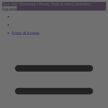
Flash Sale: Skorzystaj z Beauty Deals & odkryj bestsellery
Kup teraz
Pomoc & Kontakt