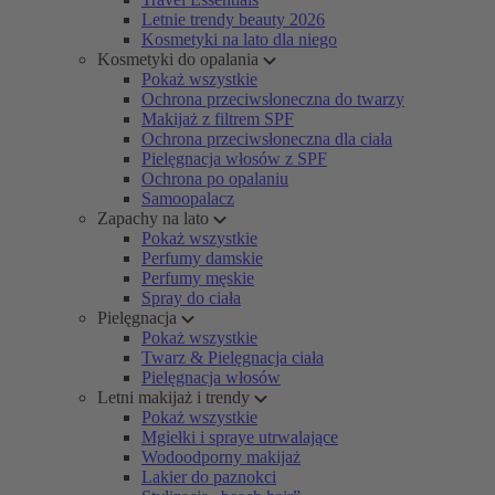
Letnie trendy beauty 2026
Kosmetyki na lato dla niego
Kosmetyki do opalania
Pokaż wszystkie
Ochrona przeciwsłoneczna do twarzy
Makijaż z filtrem SPF
Ochrona przeciwsłoneczna dla ciała
Pielęgnacja włosów z SPF
Ochrona po opalaniu
Samoopalacz
Zapachy na lato
Pokaż wszystkie
Perfumy damskie
Perfumy męskie
Spray do ciała
Pielęgnacja
Pokaż wszystkie
Twarz & Pielęgnacja ciała
Pielęgnacja włosów
Letni makijaż i trendy
Pokaż wszystkie
Mgiełki i spraye utrwalające
Wodoodporny makijaż
Lakier do paznokci