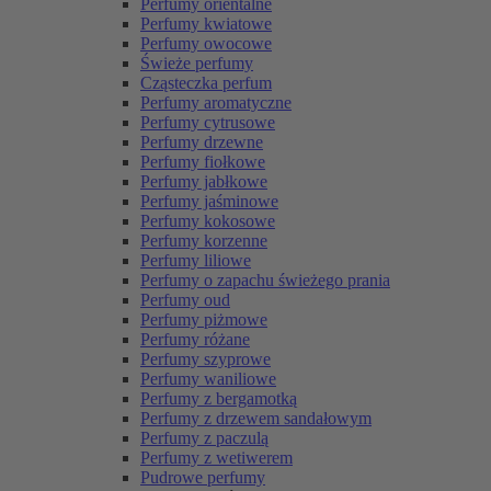
Perfumy orientalne
Perfumy kwiatowe
Perfumy owocowe
Świeże perfumy
Cząsteczka perfum
Perfumy aromatyczne
Perfumy cytrusowe
Perfumy drzewne
Perfumy fiołkowe
Perfumy jabłkowe
Perfumy jaśminowe
Perfumy kokosowe
Perfumy korzenne
Perfumy liliowe
Perfumy o zapachu świeżego prania
Perfumy oud
Perfumy piżmowe
Perfumy różane
Perfumy szyprowe
Perfumy waniliowe
Perfumy z bergamotką
Perfumy z drzewem sandałowym
Perfumy z paczulą
Perfumy z wetiwerem
Pudrowe perfumy