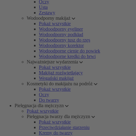
Oczy
Usta
Zestawy
Wodoodporny makijaż
Pokaż wszystkie
Wodoodporny eyeliner
Wodoodporny podkład
Wodoodporny tusz do rzęs
Wodoodporny korektor
Wodoodporne cienie do powiek
Wodoodporne kredki do brwi
Najważniejsze wydarzenia
Pokaż wszystkie
Makijaż rozświetlający
Wegański makijaż
Kosmetyki do makijażu na podróż
Pokaż wszystkie
Oczy
Do twarzy
Pielęgnacja dla mężczyzn
Pokaż wszystkie
Pielęgnacja twarzy dla mężczyzn
Pokaż wszystkie
Przeciwdziałanie starzeniu
Kremy do twarzy