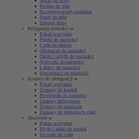
Maski na stopy
Peeling do stóp
Na zrogowaciały naskórek
Spray do stóp
Zdrowe stopy
Pielęgnacja paznokci
Pokaż wszystkie
Pilniki do paznokci
Cążki do skórek
Obcinacze do paznokci
Olejki i sztyfty do paznokci
Nożyczki do paznokci
Lakiery do paznokci
Utwardzacz do paznokci
Zestawy do pielęgnacji
Pokaż wszystkie
Zestawy do kąpieli
Przybornik do paznokci
Zestawy prezentowe
Zestawy do manicure
Zestawy do pielęgnacji ciała
Akcesoria
Pokaż wszystkie
Myjki i gąbki do kąpieli
Szczotki do ciała