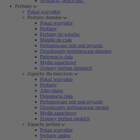
Stylizacja „beach hair”
Perfumy
Pokaż wszystkie
Perfumy damskie
Pokaż wszystkie
Perfumy
Perfumy do włosów
Mgiełki do ciała
Perfumowane żele pod prysznic
Dezodoranty perfumowane damskie
Pielęgnacja ciała
Mydła zapachowe
Zestawy perfum damskich
Zapachy dla mężczyzn
Pokaż wszystkie
Perfumy
After-shave
Pielęgnacja ciała
Perfumowane żele pod prysznic
Dezodoranty perfumowane męskie
Mydła zapachowe
Zestawy perfum męskich
Zapachy perfum
Pokaż wszystkie
Perfumy ambra