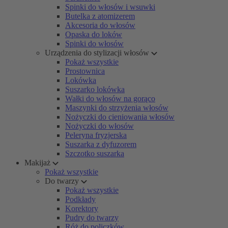
Spinki do włosów i wsuwki
Butelka z atomizerem
Akcesoria do włosów
Opaska do loków
Spinki do włosów
Urządzenia do stylizacji włosów
Pokaż wszystkie
Prostownica
Lokówka
Suszarko lokówka
Wałki do włosów na gorąco
Maszynki do strzyżenia włosów
Nożyczki do cieniowania włosów
Nożyczki do włosów
Peleryna fryzjerska
Suszarka z dyfuzorem
Szczotko suszarka
Makijaż
Pokaż wszystkie
Do twarzy
Pokaż wszystkie
Podkłady
Korektory
Pudry do twarzy
Róż do policzków