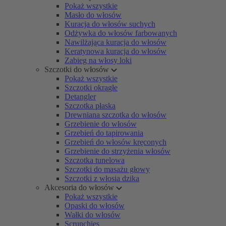
Pokaż wszystkie
Masło do włosów
Kuracja do włosów suchych
Odżywka do włosów farbowanych
Nawilżająca kuracja do włosów
Keratynowa kuracja do włosów
Zabieg na włosy loki
Szczotki do włosów
Pokaż wszystkie
Szczotki okrągłe
Detangler
Szczotka płaska
Drewniana szczotka do włosów
Grzebienie do włosów
Grzebień do tapirowania
Grzebień do włosów kręconych
Grzebienie do strzyżenia włosów
Szczotka tunelowa
Szczotki do masażu głowy
Szczotki z włosia dzika
Akcesoria do włosów
Pokaż wszystkie
Opaski do włosów
Wałki do włosów
Scrunchies