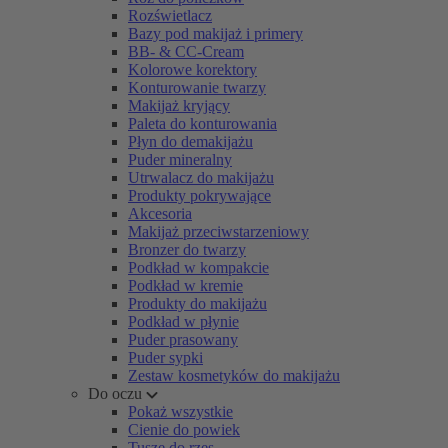
Rozświetlacz
Bazy pod makijaż i primery
BB- & CC-Cream
Kolorowe korektory
Konturowanie twarzy
Makijaż kryjący
Paleta do konturowania
Płyn do demakijażu
Puder mineralny
Utrwalacz do makijażu
Produkty pokrywające
Akcesoria
Makijaż przeciwstarzeniowy
Bronzer do twarzy
Podkład w kompakcie
Podkład w kremie
Produkty do makijażu
Podkład w płynie
Puder prasowany
Puder sypki
Zestaw kosmetyków do makijażu
Do oczu
Pokaż wszystkie
Cienie do powiek
Tusze do rzęs