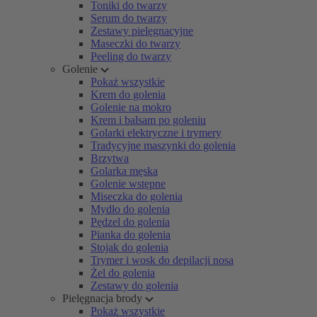
Toniki do twarzy
Serum do twarzy
Zestawy pielęgnacyjne
Maseczki do twarzy
Peeling do twarzy
Golenie
Pokaż wszystkie
Krem do golenia
Golenie na mokro
Krem i balsam po goleniu
Golarki elektryczne i trymery
Tradycyjne maszynki do golenia
Brzytwa
Golarka męska
Golenie wstępne
Miseczka do golenia
Mydło do golenia
Pędzel do golenia
Pianka do golenia
Stojak do golenia
Trymer i wosk do depilacji nosa
Żel do golenia
Zestawy do golenia
Pielęgnacja brody
Pokaż wszystkie