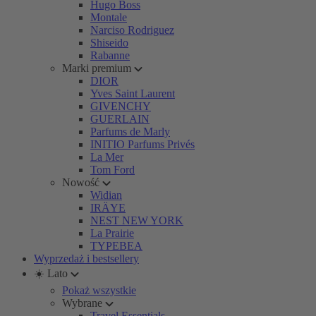
Hugo Boss
Montale
Narciso Rodriguez
Shiseido
Rabanne
Marki premium
DIOR
Yves Saint Laurent
GIVENCHY
GUERLAIN
Parfums de Marly
INITIO Parfums Privés
La Mer
Tom Ford
Nowość
Widian
IRÄYE
NEST NEW YORK
La Prairie
TYPEBEA
Wyprzedaż i bestsellery
☀️ Lato
Pokaż wszystkie
Wybrane
Travel Essentials