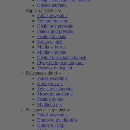
Opieka intymna
Kąpiel i prysznic
Pokaż wszystkie
Żel pod prysznic
Olejki pod prysznic
Pianka pod prysznic
Peeling do ciała
Sól do kąpieli
Mydła w kostce
Mydła w płynie
Olejki i mleczka do kąpieli
Płyny do higieny intymnej
Zestawy do kąpieli
Pielęgnacja dłoni
Pokaż wszystkie
Kremy do rąk
Żele antybakteryjne
Maseczki na dłonie
Peeling do rąk
Mydła do rąk
Pielęgnacja stóp i pięt
Pokaż wszystkie
Domowe spa dla stóp
Kremy do stóp