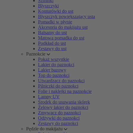
Szminki
Błyszczyki
Konturówki do ust
Błyszczyk powiększający usta
Pomadki w płynie
Akcesoria do makijażu ust
Balsamy do ust
Matowa pomadka do ust
Podkład do ust
Zestawy do ust
Paznokcie
Pokaż wszystkie
Lakier do paznokci
Lakier bazowy
Top do paznokci
Utwardzacz do paznokci
Pilniczki do paznokci
Folie i naklejki na paznokcie
Lampy UV
Środek do usuwania skórek
Żelowy lakier do paznokci
Zmywacz do paznokci
Odżywki do paznokci
Zestawy do paznokci
Pędzle do makijażu