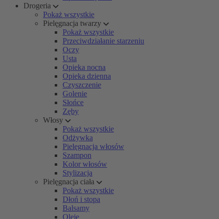
Drogeria
Pokaż wszystkie
Pielęgnacja twarzy
Pokaż wszystkie
Przeciwdziałanie starzeniu
Oczy
Usta
Opieka nocna
Opieka dzienna
Czyszczenie
Golenie
Słońce
Zęby
Włosy
Pokaż wszystkie
Odżywka
Pielęgnacja włosów
Szampon
Kolor włosów
Stylizacja
Pielęgnacja ciała
Pokaż wszystkie
Dłoń i stopa
Balsamy
Oleje