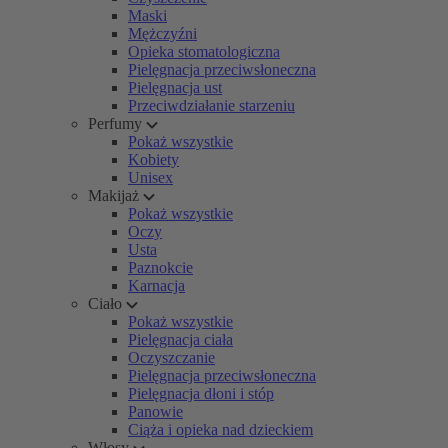
Maski
Mężczyźni
Opieka stomatologiczna
Pielęgnacja przeciwsłoneczna
Pielęgnacja ust
Przeciwdziałanie starzeniu
Perfumy
Pokaż wszystkie
Kobiety
Unisex
Makijaż
Pokaż wszystkie
Oczy
Usta
Paznokcie
Karnacja
Ciało
Pokaż wszystkie
Pielęgnacja ciała
Oczyszczanie
Pielęgnacja przeciwsłoneczna
Pielęgnacja dłoni i stóp
Panowie
Ciąża i opieka nad dzieckiem
Włosy