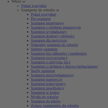
Włosy
Pokaż wszystkie
Szampony do włosów
Pokaż wszystkie
Pre-szampon
Szampon keratynowy
Szampon z olejkiem arganowym
Szampon wygładzający
Szampon dodający objętości
Szampon dla mężczyzn
Naturalny szampon do włosów
Srebrny szampon
Szampon bez silikonów i parabenów
Szampon oczyszczający
Szampon z odżywką 2w1
Szampon z olejkiem z drzewa herbacianego
Suchy szampon
Szampon przeciwłupieżowy
Szampon naprawczy
Szampon koloryzujący
Szampon nawilżający
Szampon w kostce
Mydło do włosów
Szampon do loków
Zestaw szamponów do włosów