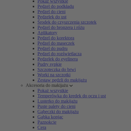
Pokaż wszystkie
Pędzel do podkładu
Pędzel do cieni
Pędzelek do ust
Środek do czyszczenia szczotek
Pędzel do bronzera i różu
Aplikatory
Pędzel do korektora
Pędzel do maseczek
Pędzel do pudru
Pędzel do rozświetlacza
Pędzelek do eyelinera
Pudry sypkie
Szczoteczka do brwi
Worki na szczotki
Zestaw pędzli do makijażu
Akcesoria do makijażu
Pokaż wszystkie
Temperówka do kredek do oczu i ust
Lusterko do makijażu
Puste palety do cieni
Gąbeczki do makijażu
Gąbka konjac
Paznokcie
Cera