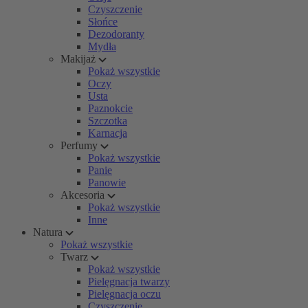
Czyszczenie
Słońce
Dezodoranty
Mydła
Makijaż
Pokaż wszystkie
Oczy
Usta
Paznokcie
Szczotka
Karnacja
Perfumy
Pokaż wszystkie
Panie
Panowie
Akcesoria
Pokaż wszystkie
Inne
Natura
Pokaż wszystkie
Twarz
Pokaż wszystkie
Pielęgnacja twarzy
Pielęgnacja oczu
Czyszczenie