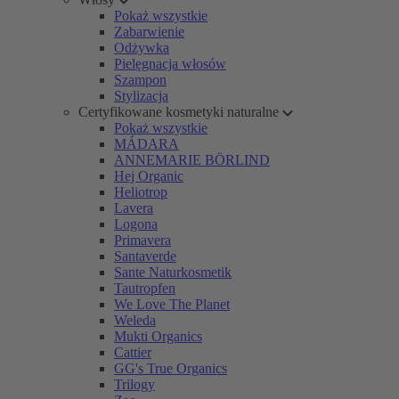
Pokaż wszystkie
Zabarwienie
Odżywka
Pielęgnacja włosów
Szampon
Stylizacja
Certyfikowane kosmetyki naturalne
Pokaż wszystkie
MÁDARA
ANNEMARIE BÖRLIND
Hej Organic
Heliotrop
Lavera
Logona
Primavera
Santaverde
Sante Naturkosmetik
Tautropfen
We Love The Planet
Weleda
Mukti Organics
Cattier
GG's True Organics
Trilogy