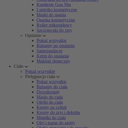
Kamienie Gua Sha
Lusterko kosmetyczne
Maski do spania
Opaska kosmetyczna
Roller mikroigłowy
Szczoteczki do rzęs
Opalanie
Pokaż wszystkie
Balsamy po opalaniu
Samoopalacze
Krem do opalania
Makijaż słoneczny
Ciało
Pokaż wszystkie
Pielęgnacja ciała
Pokaż wszystkie
Balsamy do ciała
Dezodoranty
Masło do ciała
Olejki do ciała
Kremy na celluit
Kremy do szyi i dekoltu
Mgiełki do ciała
Olej i napar do sauny
Olejki eteryczne i do masażu