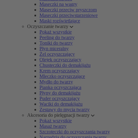
Maseczki na wągry
Maseczki przeciw pryszczom
Maseczki przeciwstarzeniowe
Maski rozświetlające
Oczyszczanie twarzy
Pokaż wszystkie
Peeling do twarzy
Toniki do twarzy
Płyn miceralny
Żel oczyszczający
Olejek oczyszczający
Chusteczki do demakijażu
Krem oczyszczający
Mleczko oczyszczające
Mydło do twarzy
Pianka oczyszczająca
Płyny do demakijażu
Puder oczyszczający
Waciki do demakijażu
Zestawy do mycia twarzy
Akcesoria do pielęgnacji twarzy
Pokaż wszystkie
Masaż twarzy
Szczoteczki do oczyszczania twarzy
Narzędzia do oczyszczania twarzy