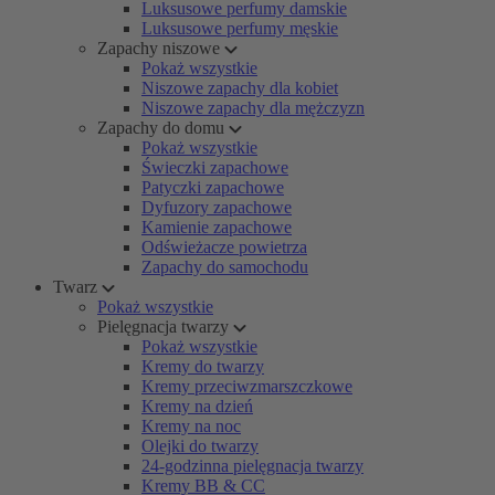
Luksusowe perfumy damskie
Luksusowe perfumy męskie
Zapachy niszowe
Pokaż wszystkie
Niszowe zapachy dla kobiet
Niszowe zapachy dla mężczyzn
Zapachy do domu
Pokaż wszystkie
Świeczki zapachowe
Patyczki zapachowe
Dyfuzory zapachowe
Kamienie zapachowe
Odświeżacze powietrza
Zapachy do samochodu
Twarz
Pokaż wszystkie
Pielęgnacja twarzy
Pokaż wszystkie
Kremy do twarzy
Kremy przeciwzmarszczkowe
Kremy na dzień
Kremy na noc
Olejki do twarzy
24-godzinna pielęgnacja twarzy
Kremy BB & CC