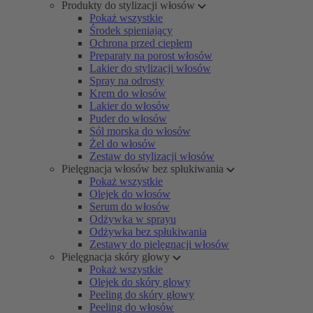
Produkty do stylizacji włosów
Pokaż wszystkie
Środek spieniający
Ochrona przed ciepłem
Preparaty na porost włosów
Lakier do stylizacji włosów
Spray na odrosty
Krem do włosów
Lakier do włosów
Puder do włosów
Sól morska do włosów
Żel do włosów
Zestaw do stylizacji włosów
Pielęgnacja włosów bez spłukiwania
Pokaż wszystkie
Olejek do włosów
Serum do włosów
Odżywka w sprayu
Odżywka bez spłukiwania
Zestawy do pielęgnacji włosów
Pielęgnacja skóry głowy
Pokaż wszystkie
Olejek do skóry głowy
Peeling do skóry głowy
Peeling do włosów