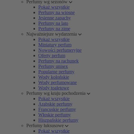
Perfumy wg sezonów
Pokaż wszystkie
Perfumy na wiosnę
Jesienne zapachy
Perfumy na lato
Perfumy na zimę
Najważniejsze wydarzenia
Pokaż wszystkie
Miniatury perfum
Nowości perfumeryjne
Oferty perfum
Perfumy na rachunek
Perfumy unisex
Popularne perfumy
Wody kolońskie
Wody perfumowane
Wody toaletowe
Perfumy wg kraju pochodzenia
Pokaż wszystkie
Arabskie perfumy
Francuskie perfumy
Włoskie perfumy
Hiszpańskie perfumy
Perfumy luksusowe
Pokaż wszystkie