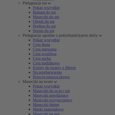
Pielęgnacja ust
Pokaż wszystkie
Balsam do ust
Maseczki do ust
Olejek do ust
Peeling do ust
Serum do ust
Pielęgnacja zgodnie z potrzebami/typem skóry
Pokaż wszystkie
Cera tłusta
Cera mieszana
Cera wrażliwa
Cera sucha
Cera trądzikowa
Kremy do twarzy z filtrem
Na przebarwienia
Przeciwzmarszczkowe
Maseczki na twarz
Pokaż wszystkie
Maseczki do oczu i ust
Maseczki nawilżające
Maseczki oczyszczające
Maseczki błotne
Maski materiałowe
Maseczki na noc