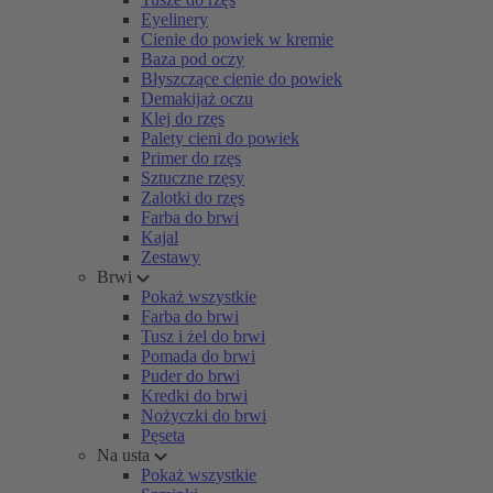
Eyelinery
Cienie do powiek w kremie
Baza pod oczy
Błyszczące cienie do powiek
Demakijaż oczu
Klej do rzęs
Palety cieni do powiek
Primer do rzęs
Sztuczne rzęsy
Zalotki do rzęs
Farba do brwi
Kajal
Zestawy
Brwi
Pokaż wszystkie
Farba do brwi
Tusz i żel do brwi
Pomada do brwi
Puder do brwi
Kredki do brwi
Nożyczki do brwi
Pęseta
Na usta
Pokaż wszystkie