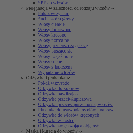
SPF do włosów
Pielęgnacja w zależności od rodzaju włosów
Pokaż wszystkie
Sucha skóra głowy
Włosy cienkie
Włosy farbowane
Włosy kręcone
Włosy normalne
Włosy przetłuszczające się
Włosy puszące się
Włosy rozjaśnione
Włosy suche
Włosy z łupieżem
Wypadanie włosów
Odżywka i płukanka
Pokaż wszystkie
Odżywka do kolorów
Odżywka nawilżająca
Odżywka przeciwłupieżowa
Odżywka przeciw puszeniu się włosów
Płukanka do usuwania osadów i napraw
Odżywka do włosów kręconych
Odżywka w kostce
Odżywka zwiększająca objętość
Maska i kuracja do włosów