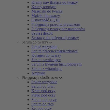
Kremy nawilżające do twarzy
Kremy tonujące
Maseczki do twarzy
Mgiełki do twarzy
Ostrożność z Q10
Pielęgnacja przeciw pryszczom
Pielęgnacja twarzy bez parabenów
Szyja i dekolt
Zestawy do pielęgnacji twarzy
Serum do twarzy
Pokaż wszystkie
Serum przeciwzmarszczkowe
Kolagen do twarzy
Serum nawilżające
Serum z kwasem hialuronowym
Serum z witaminą c
Ampułki
Pielęgnacja okolic oczu
Pokaż wszystkie
Serum do brwi
Krem pod oczy
Płatki pod oczy
Serum pod oczy
Serum do rzęs
Żel pod oczy