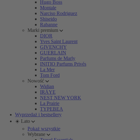
Hugo Boss
Montale
Narciso Rodriguez
Shiseido
Rabanne
Marki premium
DIOR
Yves Saint Laurent
GIVENCHY
GUERLAIN
Parfums de Marly
INITIO Parfums Privés
La Mer
Tom Ford
Nowość
Widian
IRÄYE
NEST NEW YORK
La Prairie
TYPEBEA
Wyprzedaż i bestsellery
☀️ Lato
Pokaż wszystkie
Wybrane
Travel Essentials