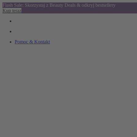
Flash Sale: Skorzystaj z Beauty Deals & odkryj bestsellery
Kup teraz
Pomoc & Kontakt